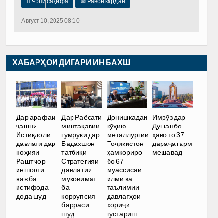

Чопи саҳифа
✉
Равон кардан
Август 10, 2025 08:10
ХАБАРҲОИ ДИГАРИ ИН БАХШ
Дар арафаи
Дар Раёсати
Донишкадаи
Имрӯз дар
ҷашни
минтақавии
кӯҳию
Душанбе
Истиқлоли
гумрукӣ дар
металлургии
ҳаво то 37
давлатӣ дар
Бадахшон
Тоҷикистон
дараҷа гарм
ноҳияи
татбиқи
ҳамкориро
мешавад
Рашт чор
Стратегияи
бо 67
иншооти
давлатии
муассисаи
нав ба
муқовимат
илмӣ ва
истифода
ба
таълимии
дода шуд
коррупсия
давлатҳои
баррасӣ
хориҷӣ
шуд
густариш