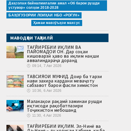
Даҳсолаи байналмилалии амал «Об барои рушди
устувор» солҳои 2018-2028
БАҲОГУЗОРИИ ЛОИҲАИ НБО «РОҒУН»
Ҳамаи мавзӯъҳои махсус
МАВОДҲОИ ТАҲЛИЛӢ
ТАҒЙИРЁБИИ ИҚЛИМ ВА
ПАЙОМАДҲОИ ОН. Дар соҳаи
кишоварзӣ ҳаво ва иқлим нақши
аввалиндараҷа доранд
🕔
09:14, 7.Авг 2026
ТАВСИЯҲОИ МУФИД. Доир ба тарзи
нави захира кардани меваҷоту
сабзавот барои фасли зимистон
🕔
10:36, 6.Авг 2026
Малакаҳои рақамӣ заминаи рушди
иқтисоди рақобатпазири
Тоҷикистон мебошанд
🕔
11:30, 4.Авг 2026
ТАҒЙИРЁБИИ ИҚЛИМ. Эл-Нинё ва
Ла-Ниня – ду ҳодисаи табиие, ки ба