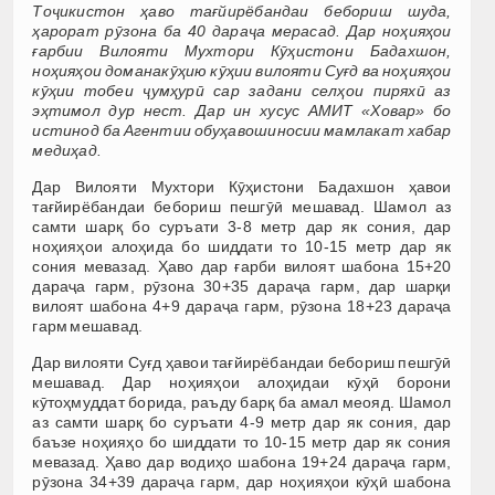
Тоҷикистон ҳаво тағйирёбандаи бебориш шуда,
ҳарорат рӯзона ба 40 дараҷа мерасад. Дар ноҳияҳои
ғарбии Вилояти Мухтори Кӯҳистони Бадахшон,
ноҳияҳои доманакӯҳию кӯҳии вилояти Суғд ва ноҳияҳои
кӯҳии тобеи ҷумҳурӣ сар задани селҳои пиряхӣ аз
эҳтимол дур нест. Дар ин хусус АМИТ «Ховар» бо
истинод ба Агентии обуҳавошиносии мамлакат хабар
медиҳад.
Дар Вилояти Мухтори Кӯҳистони Бадахшон ҳавои
тағйирёбандаи бебориш пешгӯӣ мешавад. Шамол аз
самти шарқ бо суръати 3-8 метр дар як сония, дар
ноҳияҳои алоҳида бо шиддати то 10-15 метр дар як
сония мевазад. Ҳаво дар ғарби вилоят шабона 15+20
дараҷа гарм, рӯзона 30+35 дараҷа гарм, дар шарқи
вилоят шабона 4+9 дараҷа гарм, рӯзона 18+23 дараҷа
гарм мешавад.
Дар вилояти Суғд ҳавои тағйирёбандаи бебориш пешгӯӣ
мешавад. Дар ноҳияҳои алоҳидаи кӯҳӣ борони
кӯтоҳмуддат борида, раъду барқ ба амал меояд. Шамол
аз самти шарқ бо суръати 4-9 метр дар як сония, дар
баъзе ноҳияҳо бо шиддати то 10-15 метр дар як сония
мевазад. Ҳаво дар водиҳо шабона 19+24 дараҷа гарм,
рӯзона 34+39 дараҷа гарм, дар ноҳияҳои кӯҳӣ шабона