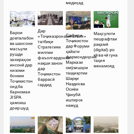
медиҳад
Дар
Барои
Маҳсулоти
Сафири
«Тоҷикаэронавигатсия»
довталабон
пешрафтаи
Тоҷикистон
татбиқи
ва шахсони
рақамӣ
дар Форуми
Стратегияи
масъули
(digital)-ро
ҳайати
миллии
рушди
кӣ ва чӣ гуна
фармондеҳони
фаъолгардонии
захираҳои
таҳия
Маркази
нақши занон
инсонӣ дар
менамояд
омӯзишҳои
дар
низоми
таҳқиқотии
Тоҷикистон
бонкии
Шарқи
баррасӣ
Тоҷикистон
Наздик ва
гардид
оид ба
Осиёи
барномаи
Ҷанубӣ
JISPA
иштирок
ҳамоиш
намуд
доир шуд