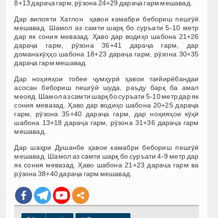
8+13 дараҷа гарм, рӯзона 24+29 дараҷа гарм мешавад.
Дар вилояти Хатлон ҳавои камабри бебориш пешгӯӣ
мешавад. Шамол аз самти шарқ бо суръати 5-10 метр
дар як сония мевазад. Ҳаво дар водиҳо шабона 21+26
дараҷа гарм, рӯзона 36+41 дараҷа гарм, дар
доманакӯҳҳо шабона 18+23 дараҷа гарм, рӯзона 30+35
дараҷа гарм мешавад.
Дар ноҳияҳои тобеи ҷумҳурӣ ҳавои тағйирёбандаи
асосан бебориш пешгӯӣ шуда, раъду барқ ба амал
меояд. Шамол аз самти шарқ бо суръати 5-10 метр дар як
сония мевазад. Ҳаво дар водиҳо шабона 20+25 дараҷа
гарм, рӯзона 35+40 дараҷа гарм, дар ноҳияҳои кӯҳӣ
шабона 13+18 дараҷа гарм, рӯзона 31+36 дараҷа гарм
мешавад.
Дар шаҳри Душанбе ҳавои камабри бебориш пешгӯӣ
мешавад. Шамол аз самти шарқ бо суръати 4-9 метр дар
як сония мевазад. Ҳаво шабона 21+23 дараҷа гарм ва
рӯзона 38+40 дараҷа гарм мешавад.