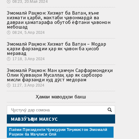
🕔
08:23, 20.Май 2024
Эмомалӣ Раҳмон: Хизмат ба Ватан, яъне
хизмати ҳарбӣ, мактаби ҷавонмардӣ ва
давраи ҳаматарафа обутоб ёфтани ҷавонон
мебошад
🕔
08:24, 5.Апр 2024
Эмомалӣ Раҳмон: Хизмат ба Ватан – Модар
қарзи фарзандии ҳар як ҷавон ба ҳисоб
меравад
🕔
17:18, 3.Апр 2024
Эмомалӣ Раҳмон: Ман ҳамчун Сарфармондеҳи
Олии Қувваҳои Мусаллаҳ ҳар як сарбозро
мисли фарзанди худ дӯст медорам
🕔
11:27, 3.Апр 2024
Ҳамаи маводҳои бахш
МАВЗӮЪҲОИ МАХСУС
Паёми Президенти Ҷумҳурии Тоҷикистон Эмомалӣ
Раҳмон ба Маҷлиси Олӣ