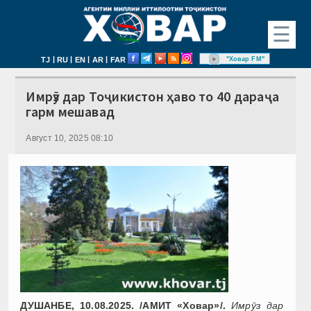
☰
|
|
|
|
"Ховар FM"
TJ
RU
EN
AR
FAR
Имрӯз дар Тоҷикистон ҳаво то 40 дараҷа
гарм мешавад
Август 10, 2025 08:10
ДУШАНБЕ, 10.08.2025. /АМИТ «Ховар»/.
Имрӯз дар