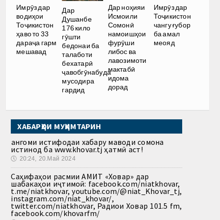
Имрӯз дар
Дар ноҳияи
Имрӯз дар
Дар
водиҳои
Исмоили
Тоҷикистон
Душанбе
Тоҷикистон
Сомонӣ
чангу ғубор
176 кило
ҳаво то 33
намоишҳои
ба амал
гӯшти
дараҷа гарм
фурӯши
меояд
бедонаи ба
мешавад
либос ва
талаботи
лавозимоти
бехатарӣ
мактабӣ
ҷавобгӯнабуда
идома
мусодира
дорад
гардид
ХАБАРҲОИ МУҲИМТАРИН
Ҳангоми истифодаи хабару маводи сомона
истинод ба www.khovar.tj ҳатмӣ аст!
🕔
20:24, 20.Май 2024
Саҳифаҳои расмии АМИТ «Ховар» дар
шабакаҳои иҷтимоӣ: facebook.com/niatkhovar,
t.me/niatkhovar, youtube.com/@niat_Khovar_tj,
instagram.com/niat_khovar/,
twitter.com/niatkhovar, Радиои Ховар 101.5 fm,
facebook.com/khovarfm/