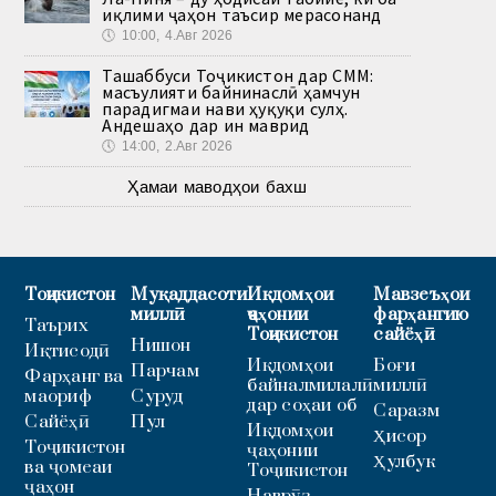
иқлими ҷаҳон таъсир мерасонанд
🕔
10:00, 4.Авг 2026
Ташаббуси Тоҷикистон дар СММ:
масъулияти байнинаслӣ ҳамчун
парадигмаи нави ҳуқуқи сулҳ.
Андешаҳо дар ин маврид
🕔
14:00, 2.Авг 2026
Ҳамаи маводҳои бахш
Тоҷикистон
Муқаддасоти
Иқдомҳои
Мавзеъҳои
миллӣ
ҷаҳонии
фарҳангию
Таърих
Тоҷикистон
сайёҳӣ
Нишон
Иқтисодӣ
Иқдомҳои
Боғи
Парчам
Фарҳанг ва
байналмилалӣ
миллӣ
маориф
Суруд
дар соҳаи об
Саразм
Сайёҳӣ
Пул
Иқдомҳои
Ҳисор
Тоҷикистон
ҷаҳонии
Ҳулбук
ва ҷомеаи
Тоҷикистон
ҷаҳон