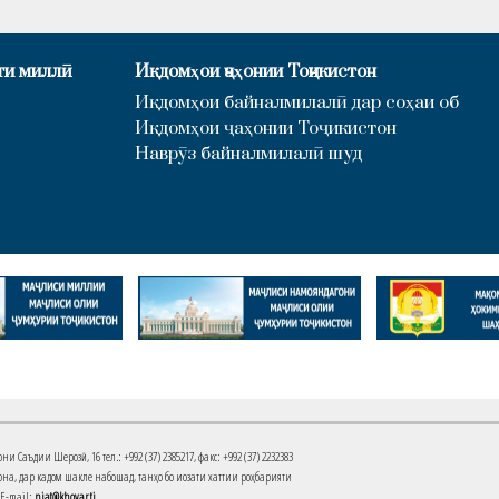
ти миллӣ
Иқдомҳои ҷаҳонии Тоҷикистон
Иқдомҳои байналмилалӣ дар соҳаи об
Иқдомҳои ҷаҳонии Тоҷикистон
Наврӯз байналмилалӣ шуд
Саъдии Шерозӣ, 16 тел.: +992 (37) 2385217, факс: +992 (37) 2232383
на, дар кадом шакле набошад, танҳо бо иҷозати хаттии роҳбарияти
 E-mail:
niat@khovar.tj