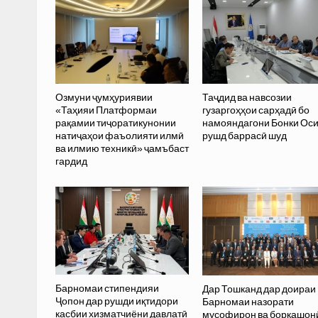
Озмуни ҷумҳуриявии
Таҷдид ва навсозии
«Таҳияи Платформаи
гузаргоҳҳои сарҳадӣ бо
рақамии тиҷоратикунонии
намояндагони Бонки Ос
натиҷаҳои фаъолияти илмӣ
рушд баррасӣ шуд
ва илмию техникӣ» ҷамъбаст
гардид
Барномаи стипендияи
Дар Тошканд дар доираи
Ҷопон дар рушди иқтидори
Барномаи назорати
касбии хизматчиёни давлатӣ
мусофирон ва боркашон