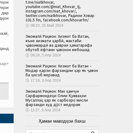
t.me/niatkhovar,
лҳои
youtube.com/@niat_Khovar_tj,
лҳои
instagram.com/niat_khovar/,
 дар
twitter.com/niatkhovar, Радиои Ховар
удҳои
101.5 fm, facebook.com/khovarfm/
🕔
08:23, 20.Май 2024
азӣ,
Эмомалӣ Раҳмон: Хизмат ба Ватан,
яъне хизмати ҳарбӣ, мактаби
ҷавонмардӣ ва давраи ҳаматарафа
уданд
обутоб ёфтани ҷавонон мебошад
🕔
08:24, 5.Апр 2024
вар»
Эмомалӣ Раҳмон: Хизмат ба Ватан –
Модар қарзи фарзандии ҳар як ҷавон
ба ҳисоб меравад
🕔
17:18, 3.Апр 2024
Эмомалӣ Раҳмон: Ман ҳамчун
Сарфармондеҳи Олии Қувваҳои
Мусаллаҳ ҳар як сарбозро мисли
фарзанди худ дӯст медорам
🕔
11:27, 3.Апр 2024
Ҳамаи маводҳои бахш