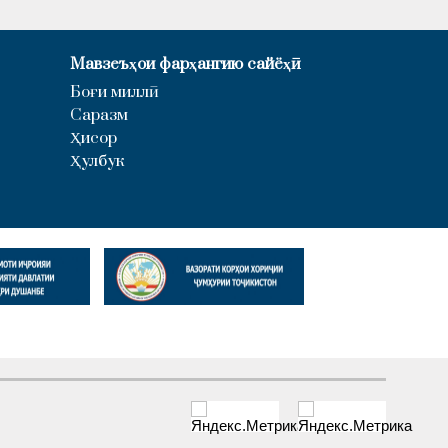
Мавзеъҳои фарҳангию сайёҳӣ
Боғи миллӣ
Саразм
Ҳисор
Ҳулбук