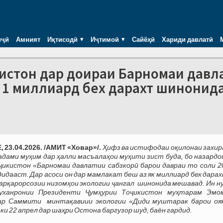
иҷӣ
Амният
Иқтисодӣ
Иҷтимоӣ
Сайёҳӣ
Хариди давлатӣ
кистон дар доираи Барномаи давл
аз 1 миллиард бех дарахт шинонид
23.04.2026. /АМИТ «Ховар»/.
Ҳифз ва истифодаи оқилонаи захир
адами муҳим дар ҳалли масъалаҳои муҳити зист буда, бо назард
ҷикистон «Барномаи давлатии сабзкорӣ барои давраи то соли 2
дидааст. Дар асоси он дар мамлакат беш аз як миллиард бех дара
арқарорсозии низомҳои экологии ҷангал шинонида мешавад. Ин н
ханронии Президенти Ҷумҳурии Тоҷикистон муҳтарам Эмо
ар Саммити минтақавиии экологии «Диди муштарак барои оя
 ки 22 апрел дар шаҳри Остона баргузор шуд, баён гардид.