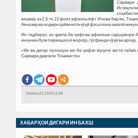
Сарвари 
Истиқлол
соҳибист
кишвар аз 2,5 то 22 фоиз афзоиш ёфт. Илова бар ин, Тоҷ
беназир ва нодири ҳайвоноти кӯҳӣ фаъолона амалӣ мекун
Ин тадбирҳо, аз ҷумла ба ҳифз ва афзоиши саршумори б
инчунин бузи пармашох ё морхӯр, гӯсфанди кӯҳӣ ва архар,
«Ин ва дигар талошҳои мо ба ҳифзи муҳити зисти табиӣ
Сарвари давлати Тоҷикистон.
Апрель 23, 2026 11:00
ХАБАРҲОИ ДИГАРИ ИН БАХШ