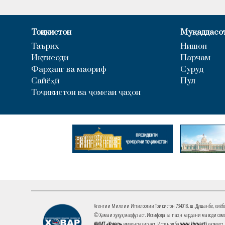
Тоҷикистон
Муқаддасо
Таърих
Нишон
Иқтисодӣ
Парчам
Фарҳанг ва маориф
Суруд
Сайёҳӣ
Пул
Тоҷикистон ва ҷомеаи ҷаҳон
Агентии Миллии Иттилоотии Тоҷикистон 734018. ш. Душанбе, хиёбони 
© Ҳамаи ҳуқуқ маҳфуз аст. Истифода ва паҳн кардани маводи сомо
АМИТ «Ховар»
имконпазир аст. Истинод ба
www.khovar.tj
ҳатмист.