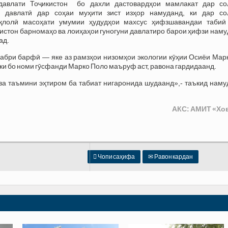
давлати Тоҷикистон бо дахли дастовардҳои мамлакат дар со
и давлатӣ дар соҳаи муҳити зист изҳор намуданд, ки дар со
иқлолӣ масоҳати умумии ҳудудҳои махсус ҳифзшавандаи табиӣ
икистон барномаҳо ва лоиҳаҳои гуногуни давлатиро барои ҳифзи нам
ад.
абри барфӣ — яке аз рамзҳои низомҳои экологии кӯҳии Осиёи Марк
 ки бо номи гӯсфанди Марко Поло маъруф аст, равона гардидаанд.
 ва таъмини эҳтиром ба табиат нигаронида шудаанд»,- таъкид нам
АКС: АМИТ «Хо

Чопи саҳифа
✉
Равон кардан