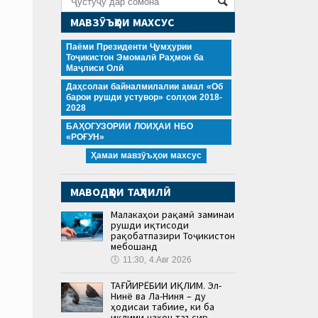
МАВЗӮЪҲОИ МАХСУС
Паёми Президенти Ҷумҳурии
Тоҷикистон Эмомалӣ Раҳмон ба
Маҷлиси Олӣ
Даҳсолаи байналмилалии амал «Об
барои рушди устувор» солҳои 2018-
2028
БАҲОГУЗОРИИ ЛОИҲАИ НБО
«РОҒУН»
Ҳамаи мавзӯъҳои махсус
МАВОДҲОИ ТАҲЛИЛӢ
Малакаҳои рақамӣ заминаи
рушди иқтисоди
рақобатпазири Тоҷикистон
мебошанд
🕔
11:30, 4.Авг 2026
ТАҒЙИРЁБИИ ИҚЛИМ. Эл-
Нинё ва Ла-Ниня – ду
ҳодисаи табиие, ки ба
иқлими ҷаҳон таъсир