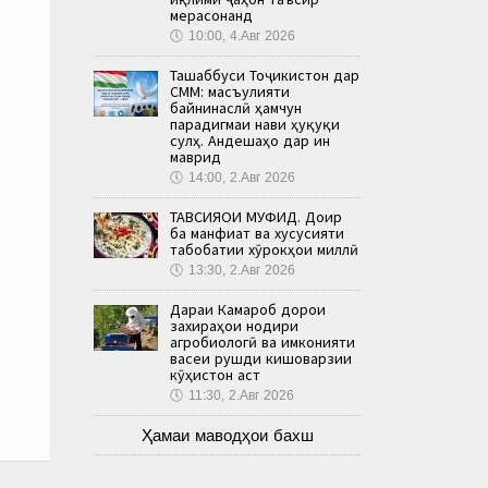
мерасонанд
🕔
10:00, 4.Авг 2026
Ташаббуси Тоҷикистон дар
СММ: масъулияти
байнинаслӣ ҳамчун
парадигмаи нави ҳуқуқи
сулҳ. Андешаҳо дар ин
маврид
🕔
14:00, 2.Авг 2026
ТАВСИЯҲОИ МУФИД. Доир
ба манфиат ва хусусияти
табобатии хӯрокҳои миллӣ
🕔
13:30, 2.Авг 2026
Дараи Камароб дорои
захираҳои нодири
агробиологӣ ва имконияти
васеи рушди кишоварзии
кӯҳистон аст
🕔
11:30, 2.Авг 2026
Ҳамаи маводҳои бахш