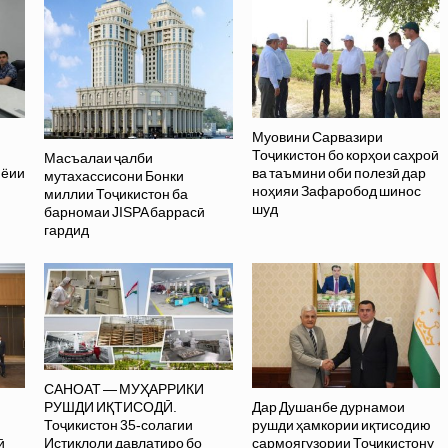
Муовини Сарвазири
Тоҷикистон бо корҳои саҳроӣ
Масъалаи ҷалби
иёии
ва таъмини оби полезӣ дар
мутахассисони Бонки
ноҳияи Зафаробод шинос
миллии Тоҷикистон ба
шуд
барномаи JISPA баррасӣ
гардид
САНОАТ — МУҲАРРИКИ
РУШДИ ИҚТИСОДӢ.
Дар Душанбе дурнамои
Тоҷикистон 35-солагии
рушди ҳамкории иқтисодию
Истиқлоли давлатиро бо
ӣ
сармоягузории Тоҷикистону