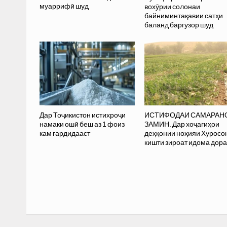
муаррифӣ шуд
вохӯрии солонаи
байниминтақавии сатҳи
баланд баргузор шуд
Дар Тоҷикистон истихроҷи
ИСТИФОДАИ САМАРАН
намаки ошӣ беш аз 1 фоиз
ЗАМИН. Дар хоҷагиҳои
кам гардидааст
деҳқонии ноҳияи Хуросо
кишти зироат идома дор