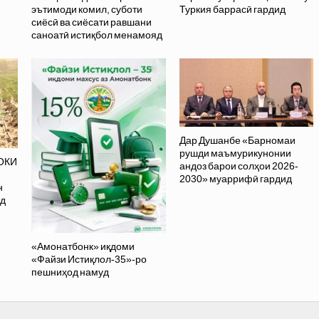
эътимоди комил, суботи
Туркия баррасӣ гардид
сиёсӣ ва сиёсати равшани
саноатӣ истиқбол менамояд
Дар Душанбе «Барномаи
рушди маъмурикунонии
ОКИ
андоз барои солҳои 2026-
2030» муаррифӣ гардид
н
ад
«Амонатбонк» иқдоми
«Файзи Истиқлол-35»-ро
пешниҳод намуд