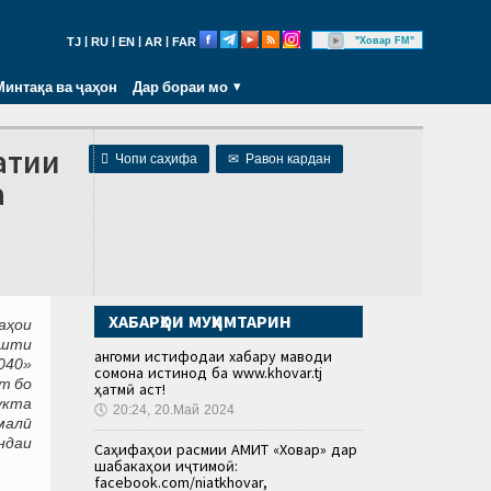
|
|
|
|
"Ховар FM"
TJ
RU
EN
AR
FAR
Минтақа ва ҷаҳон
Дар бораи мо
атии

Чопи саҳифа
✉
Равон кардан
а
ХАБАРҲОИ МУҲИМТАРИН
аҳои
ошти
Ҳангоми истифодаи хабару маводи
040»
сомона истинод ба www.khovar.tj
хт бо
ҳатмӣ аст!
укта
🕔
20:24, 20.Май 2024
малӣ
ндаи
Саҳифаҳои расмии АМИТ «Ховар» дар
шабакаҳои иҷтимоӣ:
facebook.com/niatkhovar,