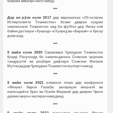
мақоми аввалро касб намуд.
***
Дар ин рӯзи соли 2017
дар варзишгоҳи «20-солагии
Истиқлолияти Тоҷикистон» бозии давраи нуҳуми
чемпионати Тоҷикистон оид ба футбол дар Лигаи олӣ
байни дастаҳои «Хуҷанд»-и Хуҷанд ва «Барқчӣ»-и Ҳисор
доир шуд.
***
5 майи соли 2020
Сарвазири Ҷумҳурии Тоҷикистон
Қоҳир Расулзода бо намояндагони Созмони ҷаҳонии
тандурустӣ ва роҳбари дафтари Созмони Милали
Муттаҳид дар Ҷумҳурии Тоҷикистон мулоқот намуд.
***
5 майи соли 2021
олимони тоҷик дар конфронси
«Меҳнат барои Ғалаба: захираҳои меҳнатӣ ва
иқтисодиёти Урал ва Осиёи Марказӣ дар давраи Ҷанги
дуюми ҷаҳон» иштирок намуданд.
***
5 майи соли 2022
масъалаи таъсиси Фонди