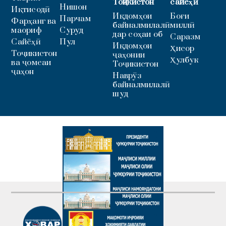
Тоҷикистон
сайёҳӣ
Нишон
Иқтисодӣ
Иқдомҳои
Боғи
Парчам
Фарҳанг ва
байналмилалӣ
миллӣ
маориф
Суруд
дар соҳаи об
Саразм
Сайёҳӣ
Пул
Иқдомҳои
Ҳисор
Тоҷикистон
ҷаҳонии
Ҳулбук
ва ҷомеаи
Тоҷикистон
ҷаҳон
Наврӯз
байналмилалӣ
шуд