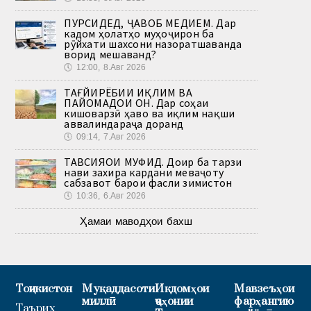
ПУРСИДЕД, ҶАВОБ МЕДИҲЕМ. Дар
кадом ҳолатҳо муҳоҷирон ба
рӯйхати шахсони назоратшаванда
ворид мешаванд?
🕔
12:00, 8.Авг 2026
ТАҒЙИРЁБИИ ИҚЛИМ ВА
ПАЙОМАДҲОИ ОН. Дар соҳаи
кишоварзӣ ҳаво ва иқлим нақши
аввалиндараҷа доранд
🕔
09:14, 7.Авг 2026
ТАВСИЯҲОИ МУФИД. Доир ба тарзи
нави захира кардани меваҷоту
сабзавот барои фасли зимистон
🕔
10:36, 6.Авг 2026
Ҳамаи маводҳои бахш
Тоҷикистон
Муқаддасоти
Иқдомҳои
Мавзеъҳои
миллӣ
ҷаҳонии
фарҳангию
Таърих