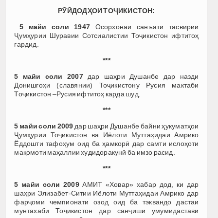
РӮЙДОДҲОИ ТОҶИКИСТОН:
5 майи соли 1947
Осорхонаи санъати тасвирии
Ҷумҳурии Шуравии Сотсиалистии Тоҷикистон ифтитоҳ
гардид.
***
5 майи соли 2007
дар шаҳри Душанбе дар назди
Донишгоҳи (славянии) Тоҷикистону Русия мактаби
Тоҷикистон –Русия ифтитоҳ карда шуд.
***
5 майи соли 2009
дар шаҳри Душанбе байни ҳукуматҳои
Ҷумҳурии Тоҷикистон ва Иёлоти Муттаҳидаи Амрико
Ёддошти тафоҳум оид ба ҳамкорӣ дар самти ислоҳоти
мақомоти маҳаллии худидоракунӣ ба имзо расид.
***
5 майи соли 2009
АМИТ «Ховар» хабар дод, ки дар
шаҳри Элизабет-Ситии Иёлоти Муттаҳидаи Амрико дар
фарҷоми чемпионати озод оид ба тэквандо дастаи
мунтахаби Тоҷикистон дар санҷиши умумидаставӣ