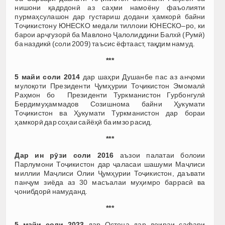
нишони қадрдонӣ аз саҳми намоёну фаъолияти
пурмаҳсулашон дар густариш додани ҳамкорӣ байни
Тоҷикистону ЮНЕСКО медали тиллоии ЮНЕСКО–ро, ки
барои арҷгузорӣ ба Мавлоно Ҷалолиддини Балхӣ (Румӣ)
ба наздикӣ (соли 2009) таъсис ёфтааст, тақдим намуд.
***
5 майи соли 2014
дар шаҳри Душанбе пас аз анҷоми
мулоқоти Президенти Ҷумҳурии Тоҷикистон Эмомалӣ
Раҳмон бо Президенти Туркманистон Гурбонгулӣ
Бердимуҳаммадов Созишнома байни Ҳукумати
Тоҷикистон ва Ҳукумати Туркманистон дар бораи
ҳамкорӣ дар соҳаи сайёҳӣ ба имзо расид.
***
Дар ин рӯзи соли 2016
аъзои палатаи болоии
Парлумони Тоҷикистон дар ҷаласаи шашуми Маҷлиси
миллии Маҷлиси Олии Ҷумҳурии Тоҷикистон, даъвати
панҷум зиёда аз 30 масъалаи муҳимро баррасӣ ва
ҷонибдорӣ намуданд.
***
5 майи соли 2023
дар Остона дар доираи сафари