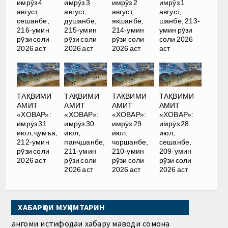
имрӯз 4
имрӯз 3
имрӯз 2
имрӯз 1
август,
август,
август,
август,
сешанбе,
душанбе,
якшанбе,
шанбе, 213-
216-умин
215-умин
214-умин
умин рӯзи
рӯзи соли
рӯзи соли
рӯзи соли
соли 2026
2026 аст
2026 аст
2026 аст
аст
ТАҚВИМИ
ТАҚВИМИ
ТАҚВИМИ
ТАҚВИМИ
АМИТ
АМИТ
АМИТ
АМИТ
«ХОВАР»:
«ХОВАР»:
«ХОВАР»:
«ХОВАР»:
имрӯз 31
имрӯз 30
имрӯз 29
имрӯз 28
июл, ҷумъа,
июл,
июл,
июл,
212-умин
панҷшанбе,
чоршанбе,
сешанбе,
рӯзи соли
211-умин
210-умин
209-умин
2026 аст
рӯзи соли
рӯзи соли
рӯзи соли
2026 аст
2026 аст
2026 аст
ХАБАРҲОИ МУҲИМТАРИН
Ҳангоми истифодаи хабару маводи сомона