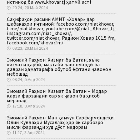
истинод ба www.khovar.tj ҳатмӣ аст!
🕔
20:24, 20.Май 2024
Саҳифаҳои расмии АМИТ «Ховар» дар
шабакаҳои иҷтимоӣ: facebook.com/niatkhovar,
t.me/niatkhovar, youtube.com/@niat_Khovar_tj,
instagram.com/niat_khovar/,
twitter.com/niatkhovar, Радиои Ховар 101.5 fm,
facebook.com/khovarfm/
🕔
08:23, 20.Май 2024
Эмомалӣ Раҳмон: Хизмат ба Ватан, яъне
хизмати ҳарбӣ, мактаби ҷавонмардӣ ва
давраи ҳаматарафа обутоб ёфтани ҷавонон
мебошад
🕔
08:24, 5.Апр 2024
Эмомалӣ Раҳмон: Хизмат ба Ватан – Модар
қарзи фарзандии ҳар як ҷавон ба ҳисоб
меравад
🕔
17:18, 3.Апр 2024
Эмомалӣ Раҳмон: Ман ҳамчун Сарфармондеҳи
Олии Қувваҳои Мусаллаҳ ҳар як сарбозро
мисли фарзанди худ дӯст медорам
🕔
11:27, 3.Апр 2024