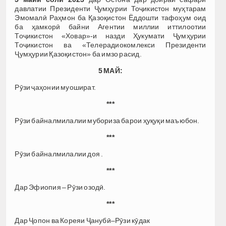
давлатии Президенти Ҷумҳурии Тоҷикистон муҳтарам
Эмомалӣ Раҳмон ба Қазоқистон Ёддошти тафоҳум оид
ба ҳамкорӣ байни Агентии миллии иттилоотии
Тоҷикистон «Ховар»-и назди Ҳукумати Ҷумҳурии
Тоҷикистон ва «Телерадиокомлекси Президенти
Ҷумҳурии Қазоқистон» ба имзо расид.
5 МАЙ:
Рӯзи ҷаҳонии муошират.
***
Рӯзи байналмилалии мубориза барои ҳуқуқи маъюбон.
***
Рӯзи байналмилалии доя .
***
Дар Эфиопия – Рӯзи озодӣ.
***
Дар Ҷопон ва Кореяи Ҷанубӣ–Рӯзи кӯдак