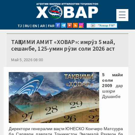
☰
|
|
|
|
"Ховар FM"
TJ
RU
EN
AR
FAR
ТАҚВИМИ АМИТ «ХОВАР»: имрӯз 5 май,
сешанбе, 125-умин рӯзи соли 2026 аст
Май 5, 2026 08:00
5 майи
соли
2009
дар
шаҳри
Душанбе
Директори генералии вақти ЮНЕСКО Коичиро Матсуура
ба Сарвари давлати Тоҷикистон Эмомалӣ Раҳмон ба