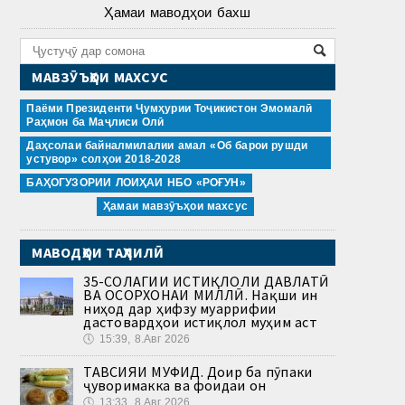
Ҳамаи маводҳои бахш
МАВЗӮЪҲОИ МАХСУС
Паёми Президенти Ҷумҳурии Тоҷикистон Эмомалӣ
Раҳмон ба Маҷлиси Олӣ
Даҳсолаи байналмилалии амал «Об барои рушди
устувор» солҳои 2018-2028
БАҲОГУЗОРИИ ЛОИҲАИ НБО «РОҒУН»
Ҳамаи мавзӯъҳои махсус
МАВОДҲОИ ТАҲЛИЛӢ
35-СОЛАГИИ ИСТИҚЛОЛИ ДАВЛАТӢ
ВА ОСОРХОНАИ МИЛЛӢ. Нақши ин
ниҳод дар ҳифзу муаррифии
дастовардҳои истиқлол муҳим аст
🕔
15:39, 8.Авг 2026
ТАВСИЯИ МУФИД. Доир ба пӯпаки
ҷуворимакка ва фоидаи он
🕔
13:33, 8.Авг 2026