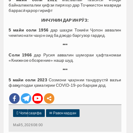
байналмилалии ҳифзи пиряхҳо дар Тоҷикистон мавриди
баррасӣ қарор гирифт
ИНЧУНИН ДАР ИН РӮЗ:
5 майи соли 1956
дар шаҳри Токиёи Ҷопон аввалин
чемпионати чаҳон оид ба дзюдо баргузор гардид.
***
Соли 1966
дар Русия аввалин шумораи ҳафтаномаи
«Книжное обозрение» нашр шуд.
***
5 майи соли 2023
Созмони ҷаҳонии тандурустӣ вазъи
фавқулодаи ҳамагирии COVID-19-ро барҳам дод.

Чопи саҳифа
✉
Равон кардан
Май 5, 2026 08:00