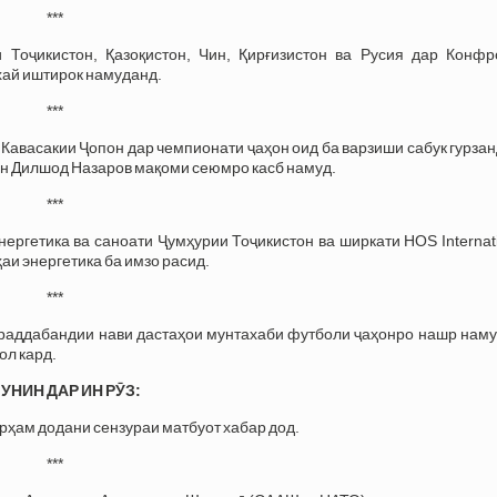
***
Тоҷикистон, Қазоқистон, Чин, Қирғизистон ва Русия дар Конфр
ай иштирок намуданд.
***
Кавасакии Ҷопон дар чемпионати ҷаҳон оид ба варзиши сабук гурза
он Дилшод Назаров мақоми сеюмро касб намуд.
***
ргетика ва саноати Ҷумҳурии Тоҷикистон ва ширкати HOS Internat
аи энергетика ба имзо расид.
***
аддабандии нави дастаҳои мунтахаби футболи ҷаҳонро нашр намуд
ол кард.
УНИН ДАР ИН РӮЗ:
рҳам додани сензураи матбуот хабар дод.
***