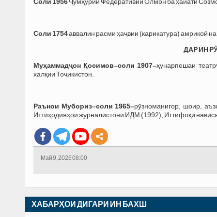
Соли 1956
Ҷумҳурии Федеративии Олмон ба ҳайати Созм
Соли 1754
аввалин расми ҳаҷвии (карикатура) амрикоӣ н
ДАР ИН Р
Муҳаммадҷон Қосимов–соли 1907–
ҳунарпешаи театр
халқии Тоҷикистон.
Раънои Мубориз–соли 1965–
рӯзноманигор, шоир, аъ
Иттиҳодияҳои журналистони ИДМ (1992), Иттифоқи нависа
Май 9, 2026 08:00
ХАБАРҲОИ ДИГАРИ ИН БАХШ