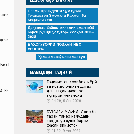
МАВЗӮЪҲОИ МАХСУС
Паёми Президенти Ҷумҳурии
онси
Тоҷикистон Эмомалӣ Раҳмон ба
Маҷлиси Олӣ
Даҳсолаи байналмилалии амал «Об
барои рушди устувор» солҳои 2018-
2028
ндози
БАҲОГУЗОРИИ ЛОИҲАИ НБО
«РОҒУН»
Ҳамаи мавзӯъҳои махсус
ional
МАВОДҲОИ ТАҲЛИЛӢ
Тоҷикистон соҳибихтиёрӣ
ва истиқлолияти дигар
, ки
давлатҳои ҷаҳонро
эҳтиром менамояд
🕔
14:29, 9.Авг 2026
ТАВСИЯИ МУФИД. Доир ба
тарзи тайёр намудани
зардолуи хушк барои
фасли зимистон
🕔
11:20, 9.Авг 2026