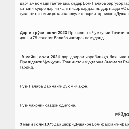
дар ҷамъомади тантанавӣ, ки дар Боғи Ғалаба баргузор га
ки ҷони худро дар ин ҷанг нисор кардаанд, дар назди «О
гузашти низомии ротаи қаровули фахрии гарнизони Душан
Дар ин рӯзи соли 2023
Президенти Ҷумҳурии Тоҷикист
ҷашни 78-солагии Ғалаба иштирок намуданд.
9 майи соли 2024
дар доираи чорабиниҳо бахшида б
Президенти Ҷумҳурии Тоҷикистон муҳтарам Эмомалӣ Ра
гардид.
Рӯзи Ғалаба дар Ҷанги дуюми ҷаҳон.
Рӯзи ҷаҳонии савдои одилона.
РӮЙДО
9 майи соли 1975
дар шаҳри Душанбе Боғи фарҳангӣ-фаро