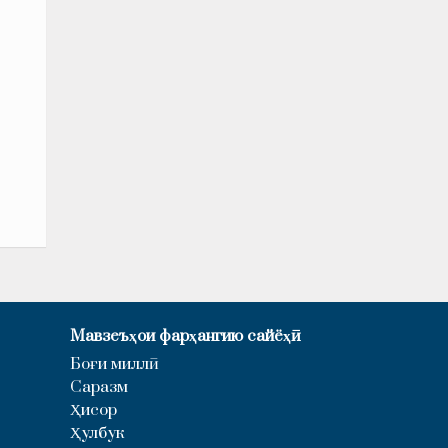
Мавзеъҳои фарҳангию сайёҳӣ
Боғи миллӣ
Саразм
Ҳисор
Ҳулбук