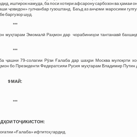
рдид, иштирок намуда, ба поси хотири афсарону сарбозон ва ҳамаи о
таши ҷовидон» гулчанбар гузоштанд. Баъд аз анҷоми маросими гулг
бе баргузор шуд.
***
он муҳтарам Эмомалӣ Раҳмон дар чорабиниҳои тантанавӣ бахшид
***
а ҷашни 79-солагии Рӯзи Ғалаба дар шаҳри Москва мулоқоти хо
ҳмон бо Президенти Федератсияи Русия муҳтарам Владимир Путин 
9 МАЙ:
***
ДҲОИ ТОҶИКИСТОН:
ғатии «Ғалаба» ифтитоҳ гардид.