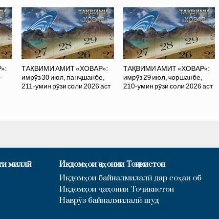
»:
ТАҚВИМИ АМИТ «ХОВАР»:
ТАҚВИМИ АМИТ «ХОВАР»:
-
имрӯз 30 июл, панҷшанбе,
имрӯз 29 июл, чоршанбе,
211-умин рӯзи соли 2026 аст
210-умин рӯзи соли 2026 аст
ти миллӣ
Иқдомҳои ҷаҳонии Тоҷикистон
Иқдомҳои байналмилалӣ дар соҳаи об
Иқдомҳои ҷаҳонии Тоҷикистон
Наврӯз байналмилалӣ шуд