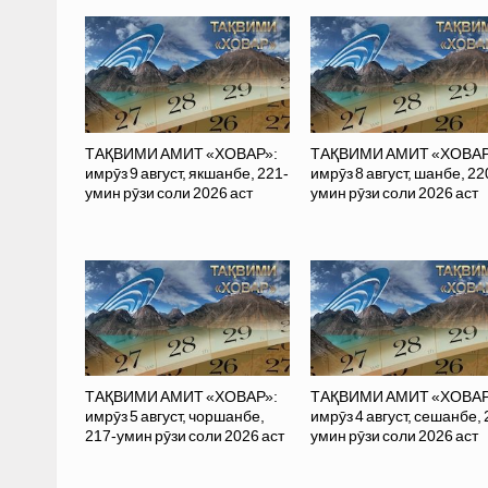
ТАҚВИМИ АМИТ «ХОВАР»:
ТАҚВИМИ АМИТ «ХОВАР
имрӯз 9 август, якшанбе, 221-
имрӯз 8 август, шанбе, 22
умин рӯзи соли 2026 аст
умин рӯзи соли 2026 аст
ТАҚВИМИ АМИТ «ХОВАР»:
ТАҚВИМИ АМИТ «ХОВАР
имрӯз 5 август, чоршанбе,
имрӯз 4 август, сешанбе, 
217-умин рӯзи соли 2026 аст
умин рӯзи соли 2026 аст