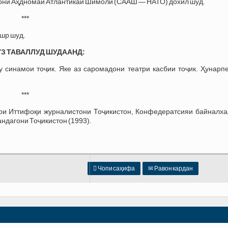
они Аҳдномаи Атлантикаи Шимолӣ (СААШ — НАТО) дохил шуд.
***
ашр шуд.
ӮЗ ТАВАЛЛУД ШУДААНД:
у синамои тоҷик. Яке аз саромадони театри касбии тоҷик. Ҳунарп
***
зои Иттифоқи журналистони Тоҷикистон, Конфедератсияи байналха
ндагони Тоҷикистон (1993).

Чопи саҳифа
✉
Равон кардан