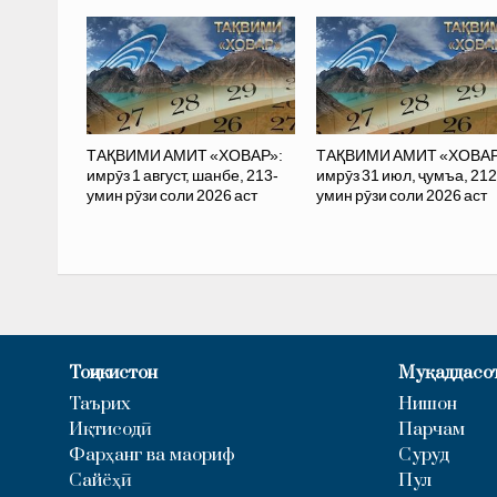
ТАҚВИМИ АМИТ «ХОВАР»:
ТАҚВИМИ АМИТ «ХОВАР
имрӯз 1 август, шанбе, 213-
имрӯз 31 июл, ҷумъа, 212
умин рӯзи соли 2026 аст
умин рӯзи соли 2026 аст
Тоҷикистон
Муқаддасо
Таърих
Нишон
Иқтисодӣ
Парчам
Фарҳанг ва маориф
Суруд
Сайёҳӣ
Пул