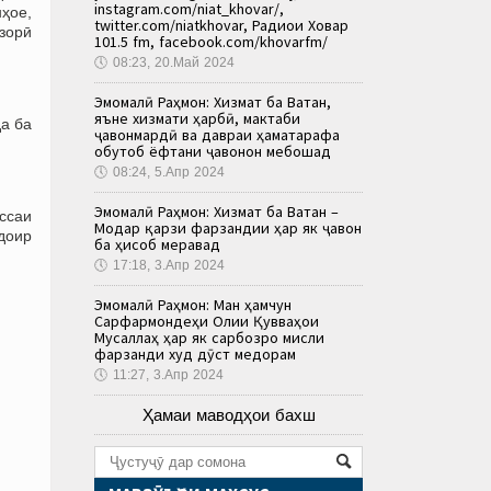
instagram.com/niat_khovar/,
нҳое,
twitter.com/niatkhovar, Радиои Ховар
узорӣ
101.5 fm, facebook.com/khovarfm/
🕔
08:23, 20.Май 2024
Эмомалӣ Раҳмон: Хизмат ба Ватан,
яъне хизмати ҳарбӣ, мактаби
а ба
ҷавонмардӣ ва давраи ҳаматарафа
обутоб ёфтани ҷавонон мебошад
🕔
08:24, 5.Апр 2024
Эмомалӣ Раҳмон: Хизмат ба Ватан –
ссаи
Модар қарзи фарзандии ҳар як ҷавон
доир
ба ҳисоб меравад
🕔
17:18, 3.Апр 2024
Эмомалӣ Раҳмон: Ман ҳамчун
Сарфармондеҳи Олии Қувваҳои
Мусаллаҳ ҳар як сарбозро мисли
фарзанди худ дӯст медорам
🕔
11:27, 3.Апр 2024
Ҳамаи маводҳои бахш