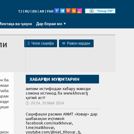
|
|
|
|
"Ховар FM"
TJ
RU
EN
AR
FAR
Минтақа ва ҷаҳон
Дар бораи мо
ли

Чопи саҳифа
✉
Равон кардан
ХАБАРҲОИ МУҲИМТАРИН
н ба
омаи
Ҳангоми истифодаи хабару маводи
лаба
сомона истинод ба www.khovar.tj
арам
ҳатмӣ аст!
азди
🕔
20:24, 20.Май 2024
ҳиши
Саҳифаҳои расмии АМИТ «Ховар» дар
шабакаҳои иҷтимоӣ:
facebook.com/niatkhovar,
t.me/niatkhovar,
youtube.com/@niat_Khovar_tj,
ҳмон