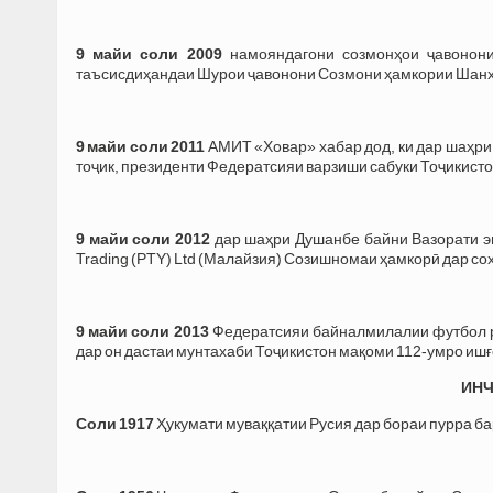
9 майи соли 2009
намояндагони созмонҳои ҷавонони 
таъсисдиҳандаи Шурои ҷавонони Созмони ҳамкории Шанх
9 майи соли 2011
АМИТ «Ховар» хабар дод, ки дар шаҳри 
тоҷик, президенти Федератсияи варзиши сабуки Тоҷикист
9 майи соли 2012
дар шаҳри Душанбе байни Вазорати эне
Trading (PTY) Ltd (Малайзия) Созишномаи ҳамкорӣ дар соҳ
9 майи соли 2013
Федератсияи байналмилалии футбол р
дар он дастаи мунтахаби Тоҷикистон мақоми 112-умро ишғ
ИНЧ
Соли 1917
Ҳукумати муваққатии Русия дар бораи пурра ба