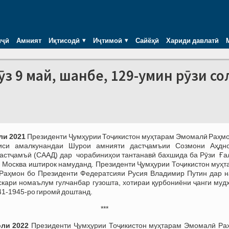
иҷӣ
Амният
Иқтисодӣ
Иҷтимоӣ
Сайёҳӣ
Хариди давлатӣ
з 9 май, шанбе, 129-умин рӯзи со
ли 2021
Президенти Ҷумҳурии Тоҷикистон муҳтарам Эмомалӣ Раҳмо
иси амалкунандаи Шурои амнияти дастҷамъии Созмони Аҳдн
астҷамъӣ (СААД) дар чорабиниҳои тантанавӣ бахшида ба Рӯзи Ға
 Москва иштирок намуданд. Президенти Ҷумҳурии Тоҷикистон муҳт
Раҳмон бо Президенти Федератсияи Русия Владимир Путин дар н
скари номаълум гулчанбар гузошта, хотираи қурбониёни ҷанги муд
41-1945-ро гиромӣ доштанд.
***
оли 2022
Президенти Ҷумҳурии Тоҷикистон муҳтарам Эмомалӣ Ра