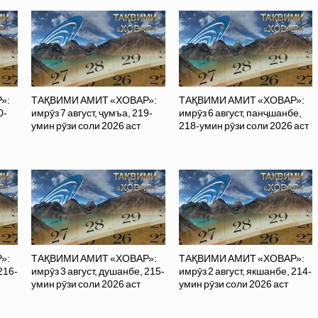
»:
ТАҚВИМИ АМИТ «ХОВАР»:
ТАҚВИМИ АМИТ «ХОВАР»:
0-
имрӯз 7 август, ҷумъа, 219-
имрӯз 6 август, панҷшанбе,
умин рӯзи соли 2026 аст
218-умин рӯзи соли 2026 аст
»:
ТАҚВИМИ АМИТ «ХОВАР»:
ТАҚВИМИ АМИТ «ХОВАР»:
216-
имрӯз 3 август, душанбе, 215-
имрӯз 2 август, якшанбе, 214-
умин рӯзи соли 2026 аст
умин рӯзи соли 2026 аст