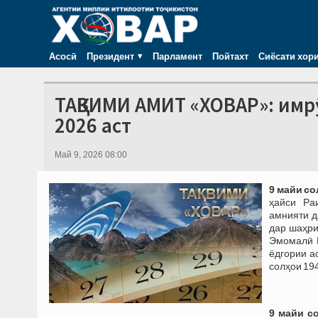
Асосӣ
Президент
Парламент
Пойтахт
Сиёсати хор
ТАҚВИМИ АМИТ «ХОВАР»: имрӯ
2026 аст
Май 9, 2026 08:00
9 майи со
ҳайси Ра
амнияти д
дар шаҳри
Эмомалӣ 
ёдгории а
солҳои 19
9 майи с