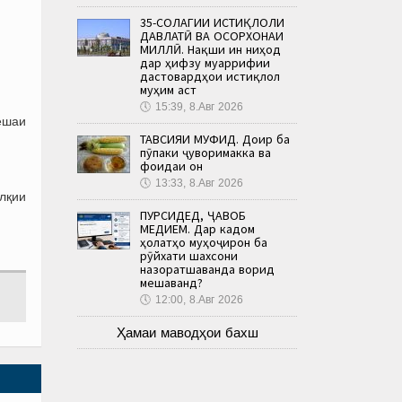
35-СОЛАГИИ ИСТИҚЛОЛИ
ДАВЛАТӢ ВА ОСОРХОНАИ
МИЛЛӢ. Нақши ин ниҳод
дар ҳифзу муаррифии
дастовардҳои истиқлол
муҳим аст
🕔
15:39, 8.Авг 2026
ешаи
ТАВСИЯИ МУФИД. Доир ба
пӯпаки ҷуворимакка ва
фоидаи он
🕔
13:33, 8.Авг 2026
лқии
ПУРСИДЕД, ҶАВОБ
МЕДИҲЕМ. Дар кадом
ҳолатҳо муҳоҷирон ба
рӯйхати шахсони
назоратшаванда ворид
мешаванд?
🕔
12:00, 8.Авг 2026
Ҳамаи маводҳои бахш