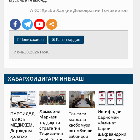
мусоидат намояд.
АКС: Ҳизби Халқии Демократии Тоҷикистон

Чопи саҳифа
✉
Равон кардан
Июнь 10, 2026 16:40
ХАБАРҲОИ ДИГАРИ ИН БАХШ
Ҳамкории
Истифодаи
ПУРСИДЕД,
Таъсиси
Маркази
барномаи
ҶАВОБ
маркази
тадқиқоти
«Амина»
МЕДИҲЕМ.
касбомӯзӣ
стратегии
барои
Дар кадом
ва омӯзиши
Тоҷикистон
шаҳрвандони
ҳолатҳо
забонҳои
бо Раёсати
хориҷие, ки