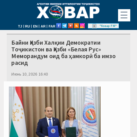
☰
|
|
|
|
"Ховар FM"
TJ
RU
EN
AR
FAR
Байни Ҳизби Халқии Демократии
Тоҷикистон ва Ҳизби «Белая Рус»
Меморандум оид ба ҳамкорӣ ба имзо
расид
Июнь 10, 2026 16:40