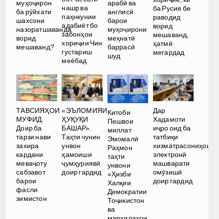
муҳоҷирон
арабӣ ва
нашр ва
ба Русия бе
ба рӯйхати
англисӣ
паҳнкунии
раводид
шахсони
барои
адабиёт бо
ворид
назоратшаванда
муҳоҷирони
забонҳои
мешаванд,
ворид
меҳнатӣ
хориҷии Чин
ҳатмӣ
мешаванд?
баррасӣ
густариш
мегардад
шуд
меёбад
Дар
ТАВСИЯҲОИ
«ЭЪЛОМИЯИ
Китоби
Хадамоти
МУФИД.
ҲУҚУҚИ
Пешвои
иҷро оид ба
Доир ба
БАШАР».
миллат
татбиқи
тарзи нави
Таҳти чунин
Эмомалӣ
хизматрасониҳои
захира
унвон
Раҳмон
электронӣ
кардани
ҳамоиши
таҳти
машварати
меваҷоту
ҷумҳуриявӣ
унвони
омӯзишӣ
сабзавот
доир гардид
«Ҳизби
доир гардид
барои
Халқии
фасли
Демократии
зимистон
Тоҷикистон
ва
марҳилаҳои