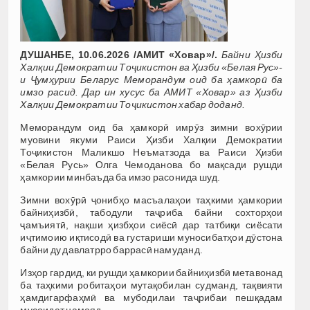
ДУШАНБЕ, 10.06.2026 /АМИТ «Ховар»/.
Байни Ҳизби
Халқии Демократии Тоҷикистон ва Ҳизби «Белая Рус»-
и Ҷумҳурии Беларус Меморандум оид ба ҳамкорӣ ба
имзо расид.
Дар ин хусус ба АМИТ «Ховар» аз Ҳизби
Халқии Демократии Тоҷикистон хабар доданд.
Меморандум оид ба ҳамкорӣ имрӯз зимни вохӯрии
муовини якуми Раиси Ҳизби Халқии Демократии
Тоҷикистон Маликшо Неъматзода ва Раиси Ҳизби
«Белая Русь» Олга Чемоданова бо мақсади рушди
ҳамкории минбаъда ба имзо расонида шуд.
Зимни вохӯрӣ ҷонибҳо масъалаҳои таҳкими ҳамкории
байниҳизбӣ, табодули таҷриба байни сохторҳои
ҷамъиятӣ, нақши ҳизбҳои сиёсӣ дар татбиқи сиёсати
иҷтимоию иқтисодӣ ва густариши муносибатҳои дӯстона
байни ду давлатрро баррасӣ намуданд.
Изҳор гардид, ки рушди ҳамкории байниҳизбӣ метавонад
ба таҳкими робитаҳои мутақобилан судманд, тақвияти
ҳамдигарфаҳмӣ ва мубодилаи таҷрибаи пешқадам