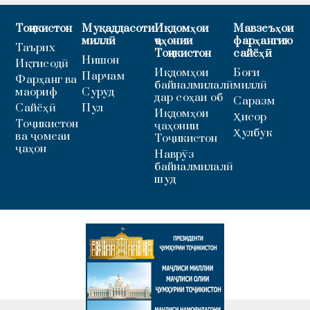
Тоҷикистон
Муқаддасоти
Иқдомҳои
Мавзеъҳои
миллӣ
ҷаҳонии
фарҳангию
Таърих
Тоҷикистон
сайёҳӣ
Нишон
Иқтисодӣ
Иқдомҳои
Боғи
Парчам
Фарҳанг ва
байналмилалӣ
миллӣ
маориф
Суруд
дар соҳаи об
Саразм
Сайёҳӣ
Пул
Иқдомҳои
Ҳисор
Тоҷикистон
ҷаҳонии
Ҳулбук
ва ҷомеаи
Тоҷикистон
ҷаҳон
Наврӯз
байналмилалӣ
шуд