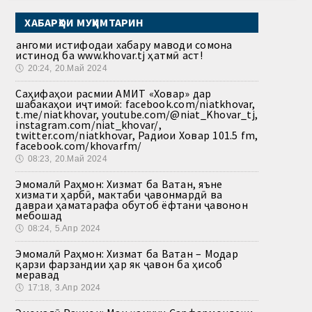
ХАБАРҲОИ МУҲИМТАРИН
Ҳангоми истифодаи хабару маводи сомона
истинод ба www.khovar.tj ҳатмӣ аст!
🕔
20:24, 20.Май 2024
Саҳифаҳои расмии АМИТ «Ховар» дар
шабакаҳои иҷтимоӣ: facebook.com/niatkhovar,
t.me/niatkhovar, youtube.com/@niat_Khovar_tj,
instagram.com/niat_khovar/,
twitter.com/niatkhovar, Радиои Ховар 101.5 fm,
facebook.com/khovarfm/
🕔
08:23, 20.Май 2024
Эмомалӣ Раҳмон: Хизмат ба Ватан, яъне
хизмати ҳарбӣ, мактаби ҷавонмардӣ ва
давраи ҳаматарафа обутоб ёфтани ҷавонон
мебошад
🕔
08:24, 5.Апр 2024
Эмомалӣ Раҳмон: Хизмат ба Ватан – Модар
қарзи фарзандии ҳар як ҷавон ба ҳисоб
меравад
🕔
17:18, 3.Апр 2024