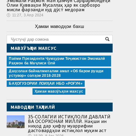
Эмомалӣ Раҳмон: Ман ҳамчун Сарфармондеҳи
Олии Қувваҳои Мусаллаҳ ҳар як сарбозро
мисли фарзанди худ дӯст медорам
🕔
11:27, 3.Апр 2024
Ҳамаи маводҳои бахш
МАВЗӮЪҲОИ МАХСУС
Паёми Президенти Ҷумҳурии Тоҷикистон Эмомалӣ
Раҳмон ба Маҷлиси Олӣ
Даҳсолаи байналмилалии амал «Об барои рушди
устувор» солҳои 2018-2028
БАҲОГУЗОРИИ ЛОИҲАИ НБО «РОҒУН»
Ҳамаи мавзӯъҳои махсус
МАВОДҲОИ ТАҲЛИЛӢ
35-СОЛАГИИ ИСТИҚЛОЛИ ДАВЛАТӢ
ВА ОСОРХОНАИ МИЛЛӢ. Нақши ин
ниҳод дар ҳифзу муаррифии
дастовардҳои истиқлол муҳим аст