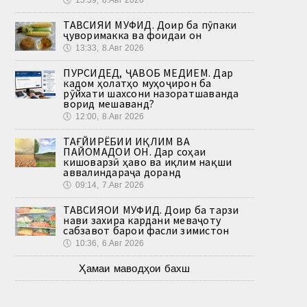
🕔
15:39, 8.Авг 2026
ТАВСИЯИ МУФИД. Доир ба пӯпаки
ҷуворимакка ва фоидаи он
🕔
13:33, 8.Авг 2026
ПУРСИДЕД, ҶАВОБ МЕДИҲЕМ. Дар
кадом ҳолатҳо муҳоҷирон ба
рӯйхати шахсони назоратшаванда
ворид мешаванд?
🕔
12:00, 8.Авг 2026
ТАҒЙИРЁБИИ ИҚЛИМ ВА
ПАЙОМАДҲОИ ОН. Дар соҳаи
кишоварзӣ ҳаво ва иқлим нақши
аввалиндараҷа доранд
🕔
09:14, 7.Авг 2026
ТАВСИЯҲОИ МУФИД. Доир ба тарзи
нави захира кардани меваҷоту
сабзавот барои фасли зимистон
🕔
10:36, 6.Авг 2026
Ҳамаи маводҳои бахш