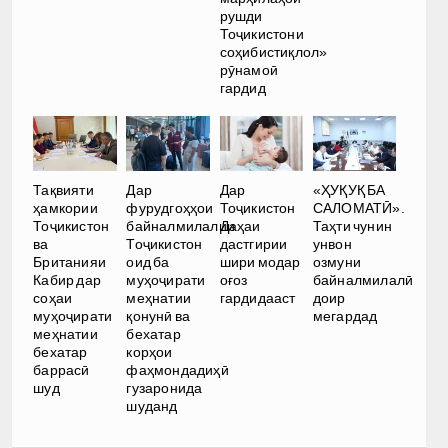
рушди
Тоҷикистони
соҳибистиқлол»
рӯнамоӣ
гардид
Тақвияти
Дар
Дар
«ҲУҚУҚ БА
ҳамкории
фурудгоҳҳои
Тоҷикистон
САЛОМАТӢ».
Тоҷикистон
байналмилалии
Даҳаи
Таҳти чунин
ва
Тоҷикистон
дастгирии
унвон
Британияи
оид ба
шири модар
озмуни
Кабир дар
муҳоҷирати
оғоз
байналмилалӣ
соҳаи
меҳнатии
гардидааст
доир
муҳоҷирати
қонунӣ ва
мегардад
меҳнатии
бехатар
бехатар
корҳои
баррасӣ
фаҳмондадиҳӣ
шуд
гузаронида
шуданд