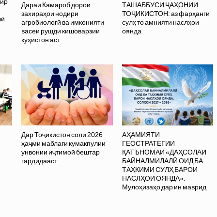
ир
Дараи Камароб дорои
ТАШАББУСИ ҶАҲОНИИ
захираҳои нодири
ТОҶИКИСТОН: аз фарҳанги
лӣ
агробиологӣ ва имконияти
сулҳ то амнияти наслҳои
васеи рушди кишоварзии
оянда
кӯҳистон аст
Дар Тоҷикистон соли 2026
АҲАМИЯТИ
ҳаҷми маблағи кумакпулии
ГЕОСТРАТЕГИИ
унвонии иҷтимоӣ бештар
ҚАТЪНОМАИ «ДАҲСОЛАИ
гардидааст
БАЙНАЛМИЛАЛӢ ОИД БА
ТАҲКИМИ СУЛҲ БАРОИ
НАСЛҲОИ ОЯНДА».
Мулоҳизаҳо дар ин маврид