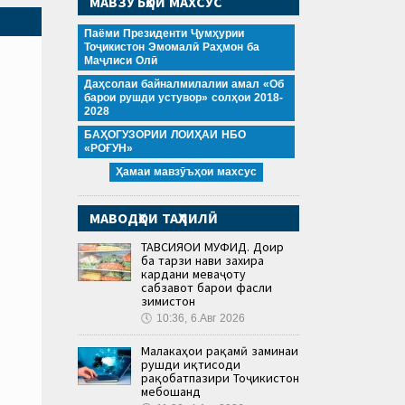
МАВЗӮЪҲОИ МАХСУС
Паёми Президенти Ҷумҳурии
Тоҷикистон Эмомалӣ Раҳмон ба
Маҷлиси Олӣ
Даҳсолаи байналмилалии амал «Об
барои рушди устувор» солҳои 2018-
2028
БАҲОГУЗОРИИ ЛОИҲАИ НБО
«РОҒУН»
Ҳамаи мавзӯъҳои махсус
МАВОДҲОИ ТАҲЛИЛӢ
ТАВСИЯҲОИ МУФИД. Доир
ба тарзи нави захира
кардани меваҷоту
сабзавот барои фасли
зимистон
🕔
10:36, 6.Авг 2026
Малакаҳои рақамӣ заминаи
рушди иқтисоди
рақобатпазири Тоҷикистон
мебошанд