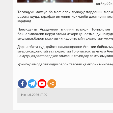
тағйирёби
Таваҷҷуҳи махсус ба масъалаи муҷаҳҳазгардонии марк
равона шуда, тарафҳо имкониятҳои ҷалби дастгирии тех
карданд.
Президенти Академияи миллии илмҳои Тоҷикистон 
байналмилалии неруи атомӣ изҳори қаноатмандӣ намуда,
муштарак барои таҳкими иқтидори илмӣ-таҳқиқотии ҷумҳу
Дар навбати худ, ҳайати намояндагони Агентии байналм
муассисаҳои илмӣ ва таҳқиқотии Тоҷикистон, аз ҷумла Аг
намуда, аз дастовардҳои олимони тоҷик дар самти омӯзиш
Ҷонибҳо омодагии худро барои тавсеаи ҳамкории минбаъда
Июнь 6, 2026 17:00