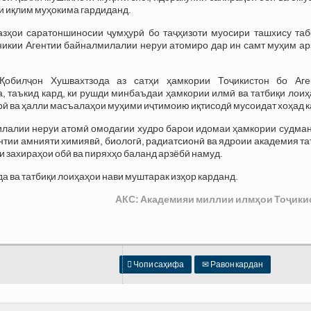
и иқлим муҳокима гардиданд.
азҳои саратоншиносии ҷумҳурӣ бо таҷҳизоти муосири ташхису таб
никии Агентии байналмилалии неруи атомиро дар ин самт муҳим ар
Қобилҷон Хушвахтзода аз сатҳи ҳамкории Тоҷикистон бо Аге
 таъкид кард, ки рушди минбаъдаи ҳамкории илмӣ ва татбиқи лоиҳ
рӣ ва ҳалли масъалаҳои муҳими иҷтимоию иқтисодӣ мусоидат хоҳад к
илалии неруи атомӣ омодагии худро барои идомаи ҳамкории судман
ентии амнияти химиявӣ, биологӣ, радиатсионӣ ва ядроии академия т
и захираҳои обӣ ва пиряхҳо баланд арзёбӣ намуд.
 ва татбиқи лоиҳаҳои нави муштарак изҳор карданд.
АКС: Академияи миллии илмҳои Тоҷики

Чопи саҳифа
✉
Равон кардан