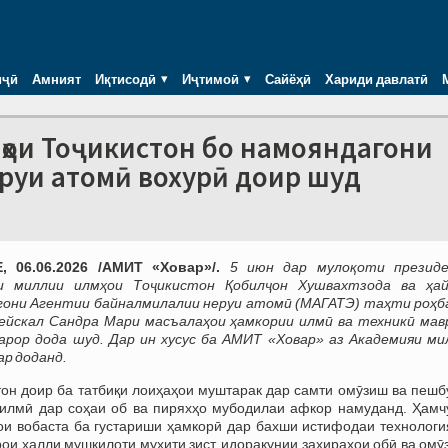
иҷӣ
Амният
Иқтисодӣ
Иҷтимоӣ
Сайёҳӣ
Хариди давлатӣ
ҳои Тоҷикистон бо намояндагони
руи атомӣ вохурӣ доир шуд
 06.06.2026 /АМИТ «Ховар»/.
5 июн дар мулоқоти презид
и миллии илмҳои Тоҷикистон Қобилҷон Хушвахтзода ва ҳа
гони Агентии байналмилалии неруи атомӣ (МАГАТЭ) таҳти роҳб
ейскал Сандра Мари масъалаҳои ҳамкории илмӣ ва техникӣ мав
арор дода шуд. Дар ин хусус ба АМИТ «Ховар» аз Академияи ми
ар доданд.
он доир ба татбиқи лоиҳаҳои муштарак дар самти омӯзиш ва пешб
 илмӣ дар соҳаи об ва пиряхҳо мубодилаи афкор намуданд. Ҳамч
и вобаста ба густариши ҳамкорӣ дар бахши истифодаи технологи
рои ҳалли мушкилоти муҳити зист, идоракунии захираҳои обӣ ва ом