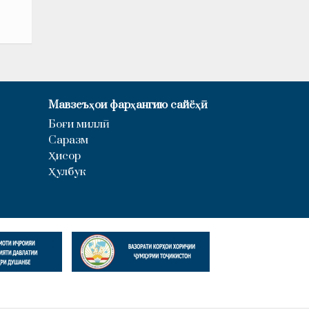
Мавзеъҳои фарҳангию сайёҳӣ
Боғи миллӣ
Саразм
Ҳисор
Ҳулбук