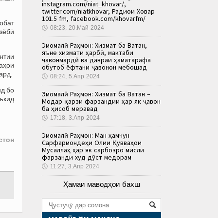
instagram.com/niat_khovar/,
twitter.com/niatkhovar, Радиои Ховар
101.5 fm, facebook.com/khovarfm/
обат
🕔
08:23, 20.Май 2024
зёбӣ
Эмомалӣ Раҳмон: Хизмат ба Ватан,
яъне хизмати ҳарбӣ, мактаби
нтии
ҷавонмардӣ ва давраи ҳаматарафа
аҳои
обутоб ёфтани ҷавонон мебошад
ард.
🕔
08:24, 5.Апр 2024
д бо
Эмомалӣ Раҳмон: Хизмат ба Ватан –
аъкид
Модар қарзи фарзандии ҳар як ҷавон
ба ҳисоб меравад
🕔
17:18, 3.Апр 2024
Эмомалӣ Раҳмон: Ман ҳамчун
стон
Сарфармондеҳи Олии Қувваҳои
Мусаллаҳ ҳар як сарбозро мисли
фарзанди худ дӯст медорам
🕔
11:27, 3.Апр 2024
Ҳамаи маводҳои бахш