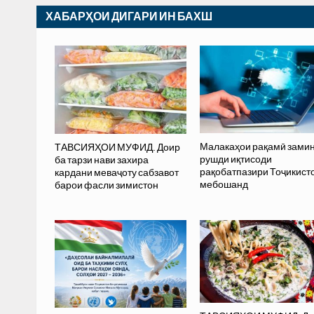
ХАБАРҲОИ ДИГАРИ ИН БАХШ
Малакаҳои рақамӣ зами
ТАВСИЯҲОИ МУФИД. Доир
рушди иқтисоди
ба тарзи нави захира
рақобатпазири Тоҷикист
кардани меваҷоту сабзавот
мебошанд
барои фасли зимистон