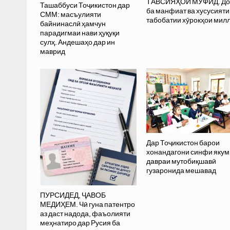
ТАВСИЯҲОИ МУФИД. До
Ташаббуси Тоҷикистон дар
ба манфиат ва хусусияти
СММ: масъулияти
табобатии хӯрокҳои мил
байнинаслӣ ҳамчун
парадигмаи нави ҳуқуқи
сулҳ. Андешаҳо дар ин
маврид
Дар Тоҷикистон барои
хонандагони синфи якум
давраи мутобиқшавӣ
гузаронида мешавад
ПУРСИДЕД, ҶАВОБ
МЕДИҲЕМ. Чӣ гуна патентро
аз даст надода, фаъолияти
меҳнатиро дар Русия ба