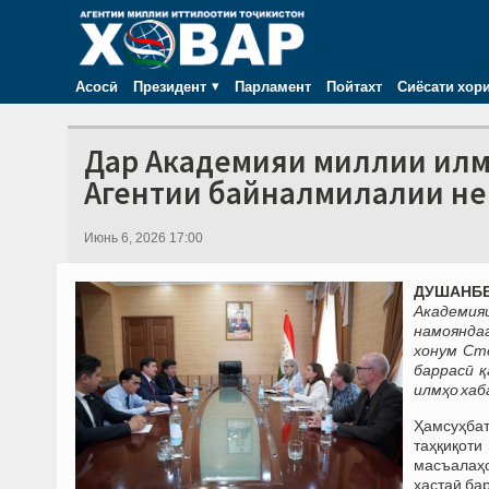
Асосӣ
Президент
Парламент
Пойтахт
Сиёсати хор
Дар Академияи миллии илм
Агентии байналмилалии не
Июнь 6, 2026 17:00
ДУШАНБЕ,
Академия
намоянда
хонум Ст
баррасӣ қ
илмҳо хаб
Ҳамсуҳбат
таҳқиқоти
масъалаҳо
ҳастаӣ ба