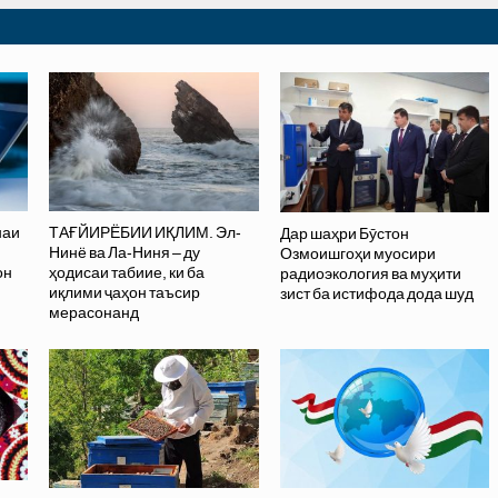
наи
ТАҒЙИРЁБИИ ИҚЛИМ. Эл-
Дар шаҳри Бӯстон
Нинё ва Ла-Ниня – ду
Озмоишгоҳи муосири
он
ҳодисаи табиие, ки ба
радиоэкология ва муҳити
иқлими ҷаҳон таъсир
зист ба истифода дода шуд
мерасонанд