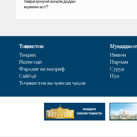
таври қонунӣ анҷом додан
мумкин аст?
Тоҷикистон
Муқаддасо
Таърих
Нишон
Иқтисодӣ
Парчам
Фарҳанг ва маориф
Суруд
Сайёҳӣ
Пул
Тоҷикистон ва ҷомеаи ҷаҳон