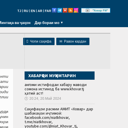
|
|
|
|
"Ховар FM"
TJ
RU
EN
AR
FAR
Минтақа ва ҷаҳон
Дар бораи мо

Чопи саҳифа
✉
Равон кардан
ХАБАРҲОИ МУҲИМТАРИН
енти
йати
Ҳангоми истифодаи хабару маводи
арии
сомона истинод ба www.khovar.tj
риди
ҳатмӣ аст!
ллии
🕔
20:24, 20.Май 2024
Саҳифаҳои расмии АМИТ «Ховар» дар
урди
шабакаҳои иҷтимоӣ:
унин
facebook.com/niatkhovar,
t.me/niatkhovar,
яҳои
youtube.com/@niat_Khovar_tj,
ӯзиши