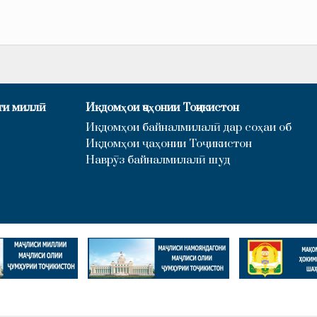
ти миллӣ
Иқдомҳои ҷаҳонии Тоҷикистон
Иқдомҳои байналмилалӣ дар соҳаи об
Иқдомҳои ҷаҳонии Тоҷикистон
Наврӯз байналмилалӣ шуд