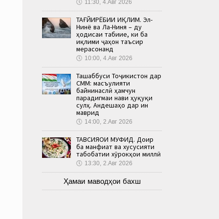
🕔
11:30, 4.Авг 2026
ТАҒЙИРЁБИИ ИҚЛИМ. Эл-
Нинё ва Ла-Ниня – ду
ҳодисаи табиие, ки ба
иқлими ҷаҳон таъсир
мерасонанд
🕔
10:00, 4.Авг 2026
Ташаббуси Тоҷикистон дар
СММ: масъулияти
байнинаслӣ ҳамчун
парадигмаи нави ҳуқуқи
сулҳ. Андешаҳо дар ин
маврид
🕔
14:00, 2.Авг 2026
ТАВСИЯҲОИ МУФИД. Доир
ба манфиат ва хусусияти
табобатии хӯрокҳои миллӣ
🕔
13:30, 2.Авг 2026
Ҳамаи маводҳои бахш