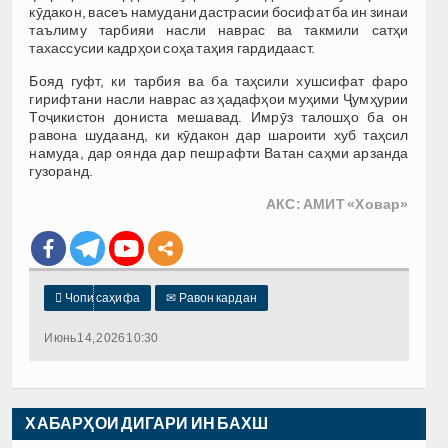
кӯдакон, васеъ намудани дастрасии босифат ба ин зинаи
таълиму тарбияи насли наврас ва такмили сатҳи
тахассусии кадрҳои соҳа таҳия гардидааст.
Бояд гуфт, ки тарбия ва ба таҳсили хушсифат фаро
гирифтани насли наврас аз ҳадафҳои муҳими Ҷумҳурии
Тоҷикистон дониста мешавад. Имрӯз талошҳо ба он
равона шудаанд, ки кӯдакон дар шароити хуб таҳсил
намуда, дар оянда дар пешрафти Ватан саҳми арзанда
гузоранд.
АКС: АМИТ «Ховар»

Чопи саҳифа
✉
Равон кардан
Июнь 14, 2026 10:30
ХАБАРҲОИ ДИГАРИ ИН БАХШ