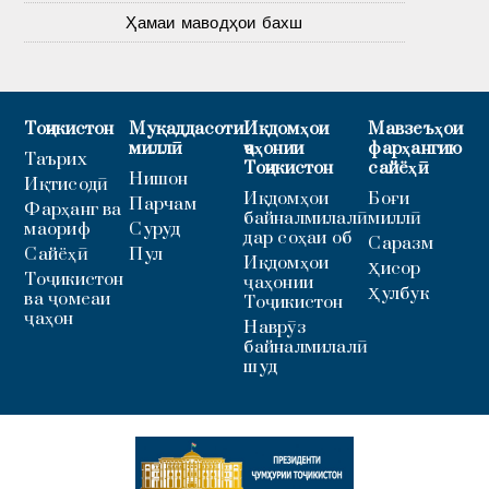
Ҳамаи маводҳои бахш
Тоҷикистон
Муқаддасоти
Иқдомҳои
Мавзеъҳои
миллӣ
ҷаҳонии
фарҳангию
Таърих
Тоҷикистон
сайёҳӣ
Нишон
Иқтисодӣ
Иқдомҳои
Боғи
Парчам
Фарҳанг ва
байналмилалӣ
миллӣ
маориф
Суруд
дар соҳаи об
Саразм
Сайёҳӣ
Пул
Иқдомҳои
Ҳисор
Тоҷикистон
ҷаҳонии
Ҳулбук
ва ҷомеаи
Тоҷикистон
ҷаҳон
Наврӯз
байналмилалӣ
шуд