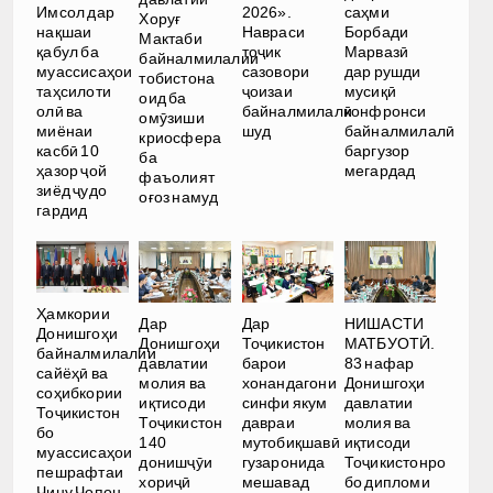
Имсол дар
2026».
саҳми
Хоруғ
нақшаи
Навраси
Борбади
Мактаби
қабул ба
тоҷик
Марвазӣ
байналмилалии
муассисаҳои
сазовори
дар рушди
тобистона
таҳсилоти
ҷоизаи
мусиқӣ
оид ба
олӣ ва
байналмилалӣ
конфронси
омӯзиши
миёнаи
шуд
байналмилалӣ
криосфера
касбӣ 10
баргузор
ба
ҳазор ҷой
мегардад
фаъолият
зиёд ҷудо
оғоз намуд
гардид
Ҳамкории
Дар
Дар
НИШАСТИ
Донишгоҳи
Донишгоҳи
Тоҷикистон
МАТБУОТӢ.
байналмилалии
давлатии
барои
83 нафар
сайёҳӣ ва
молия ва
хонандагони
Донишгоҳи
соҳибкории
иқтисоди
синфи якум
давлатии
Тоҷикистон
Тоҷикистон
давраи
молия ва
бо
140
мутобиқшавӣ
иқтисоди
муассисаҳои
донишҷӯи
гузаронида
Тоҷикистонро
пешрафтаи
хориҷӣ
мешавад
бо дипломи
Чину Ҷопон