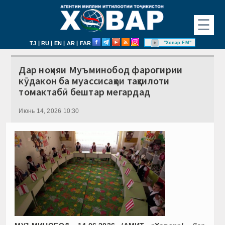
☰
|
|
|
|
"Ховар FM"
TJ
RU
EN
AR
FAR
Дар ноҳияи Муъминобод фарогирии
кӯдакон ба муассисаҳои таҳсилоти
томактабӣ бештар мегардад
Июнь 14, 2026 10:30