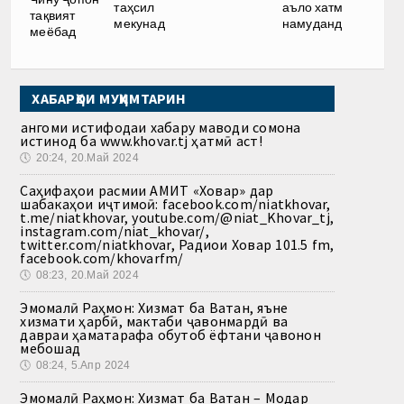
таҳсил
аъло хатм
тақвият
мекунад
намуданд
меёбад
ХАБАРҲОИ МУҲИМТАРИН
Ҳангоми истифодаи хабару маводи сомона
истинод ба www.khovar.tj ҳатмӣ аст!
🕔
20:24, 20.Май 2024
Саҳифаҳои расмии АМИТ «Ховар» дар
шабакаҳои иҷтимоӣ: facebook.com/niatkhovar,
t.me/niatkhovar, youtube.com/@niat_Khovar_tj,
instagram.com/niat_khovar/,
twitter.com/niatkhovar, Радиои Ховар 101.5 fm,
facebook.com/khovarfm/
🕔
08:23, 20.Май 2024
Эмомалӣ Раҳмон: Хизмат ба Ватан, яъне
хизмати ҳарбӣ, мактаби ҷавонмардӣ ва
давраи ҳаматарафа обутоб ёфтани ҷавонон
мебошад
🕔
08:24, 5.Апр 2024
Эмомалӣ Раҳмон: Хизмат ба Ватан – Модар