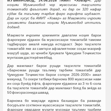
МУЪМИНОБОД, 14.06.2026 /АМИТ «Ховар»/.
Дар
ноҳияи Муъминобод чор муассисаи таҳсилоти
томактабӣ фаъолият дорад, ки дар он 320 нафар
кӯдак ба таълиму тарбия фаро гирифта шудааст.
Дар ин хусус ба АМИТ «Ховар» аз Мақомоти иҷроияи
ҳокимияти давлатии ноҳияи Муъминобод иттилоъ
доданд.
Мақомоти иҷроияи ҳокимияти давлатии ноҳия барои
фарогирии кӯдакон ба муассисаҳои томактабӣ тамоми
тадбирҳоро амалӣ намуда истодааст. Зеро таҳсилоти
томактабӣ яке аз самтҳои афзалиятноки соҳаи маориф
маҳсуб шуда, аз ҷониби Ҳукумати Ҷумҳурии Тоҷикистон
мунтазам дастгирӣ меёбад.
Дар мамлакат барои рушди таҳсилоти томактабӣ
«Барномаи рушди таълиму тарбияи томактабӣ дар
Ҷумҳурии Тоҷикистон барои солҳои 2026-2030» амал
мекунад. То охири татбиқи барнома 800 муассисаи нави
ин соҳа бунёд ёфта, фарогирии кӯдакони аз 3 то 6-сола
ба таҳсилоти томактабӣ дар мамлакат бояд ба зиёда аз
50 фоиз расонида шавад.
Барнома бо мақсади идома бахшидан ба раванди
босуръати сохтмони муассисаҳои таҳсилоти томактабӣ,
фароҳам овардани муҳити мусоиди таълиму тарбияи