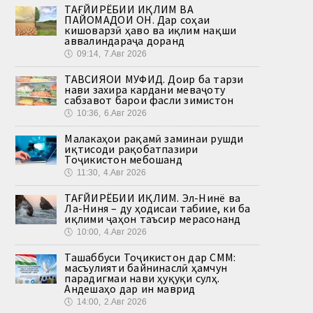
ТАҒЙИРЁБИИ ИҚЛИМ ВА
ПАЙОМАДҲОИ ОН. Дар соҳаи
кишоварзӣ ҳаво ва иқлим нақши
аввалиндараҷа доранд
🕔
09:14, 7.Авг 2026
ТАВСИЯҲОИ МУФИД. Доир ба тарзи
нави захира кардани меваҷоту
сабзавот барои фасли зимистон
🕔
10:36, 6.Авг 2026
Малакаҳои рақамӣ заминаи рушди
иқтисоди рақобатпазири
Тоҷикистон мебошанд
🕔
11:30, 4.Авг 2026
ТАҒЙИРЁБИИ ИҚЛИМ. Эл-Нинё ва
Ла-Ниня – ду ҳодисаи табиие, ки ба
иқлими ҷаҳон таъсир мерасонанд
🕔
10:00, 4.Авг 2026
Ташаббуси Тоҷикистон дар СММ:
масъулияти байнинаслӣ ҳамчун
парадигмаи нави ҳуқуқи сулҳ.
Андешаҳо дар ин маврид
🕔
14:00, 2.Авг 2026