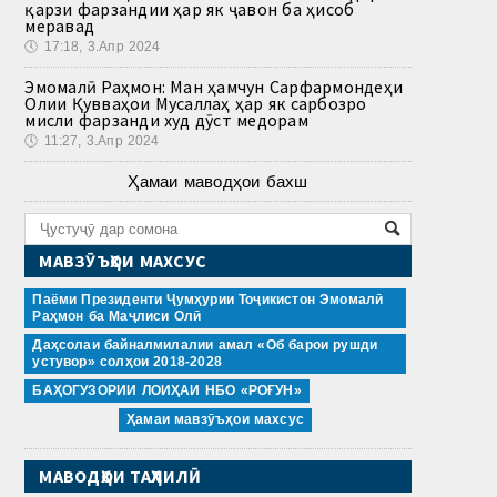
қарзи фарзандии ҳар як ҷавон ба ҳисоб
меравад
🕔
17:18, 3.Апр 2024
Эмомалӣ Раҳмон: Ман ҳамчун Сарфармондеҳи
Олии Қувваҳои Мусаллаҳ ҳар як сарбозро
мисли фарзанди худ дӯст медорам
🕔
11:27, 3.Апр 2024
Ҳамаи маводҳои бахш
МАВЗӮЪҲОИ МАХСУС
Паёми Президенти Ҷумҳурии Тоҷикистон Эмомалӣ
Раҳмон ба Маҷлиси Олӣ
Даҳсолаи байналмилалии амал «Об барои рушди
устувор» солҳои 2018-2028
БАҲОГУЗОРИИ ЛОИҲАИ НБО «РОҒУН»
Ҳамаи мавзӯъҳои махсус
МАВОДҲОИ ТАҲЛИЛӢ