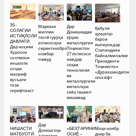
35-
Маркази
Дар
Қабули
СОЛАГИИ
миллии
Донишкадаи
ҳуҷҷатҳо
ИСТИҚЛОЛИ
тестӣ гурӯҳи
кӯҳию
барои
ДАВЛАТӢ.
ихтисосҳои
металлургии
иштирок дар
Дар ноҳияи
серинтихобро
Тоҷикистон
Стипендияи
Хуросон
номбар
27 ихтисоси
байналмилалии
сохтмони
намуд
нав дар
Президенти
иншооти
соҳаи
Тоҷикистон
соҳаи
технология
«Дурахшандагон»
маориф
ва
оғоз ёфт
вусъати
металлургияи
тоза
металлҳои
гирифтааст
сиёҳ ташкил
мешавад
Дар
НИШАСТИ
«БЕҲТАРИНИ
Моҳи ноябр
Донишгоҳи
МАТБУОТӢ.
ОСИЁ –
доир ба
давлатии