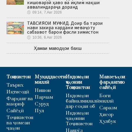
кишоварзӣ ҳаво ва иқлим нақши
аввалиндараҷа доранд
🕔
09:14, 7.Авг 2026
ТАВСИЯҲОИ МУФИД. Доир ба тарзи
нави захира кардани меваҷоту
сабзавот барои фасли зимистон
🕔
10:36, 6.Авг 2026
Ҳамаи маводҳои бахш
Тоҷикистон
Муқаддасоти
Иқдомҳои
Мавзеъҳои
миллӣ
ҷаҳонии
фарҳангию
Таърих
Тоҷикистон
сайёҳӣ
Нишон
Иқтисодӣ
Иқдомҳои
Боғи
Парчам
Фарҳанг ва
байналмилалӣ
миллӣ
маориф
Суруд
дар соҳаи об
Саразм
Сайёҳӣ
Пул
Иқдомҳои
Ҳисор
Тоҷикистон
ҷаҳонии
Ҳулбук
ва ҷомеаи
Тоҷикистон
ҷаҳон
Наврӯз