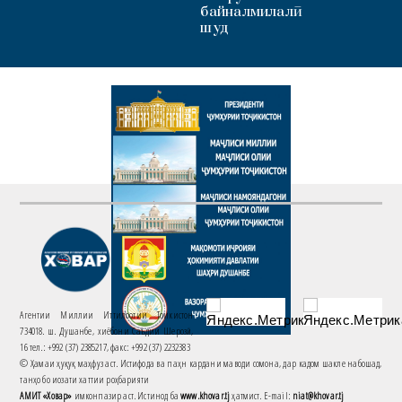
байналмилалӣ
шуд
Агентии Миллии Иттилоотии Тоҷикистон
734018. ш. Душанбе, хиёбони Саъдии Шерозӣ,
16 тел.: +992 (37) 2385217, факс: +992 (37) 2232383
© Ҳамаи ҳуқуқ маҳфуз аст. Истифода ва паҳн кардани маводи сомона, дар кадом шакле набошад,
танҳо бо иҷозати хаттии роҳбарияти
АМИТ «Ховар»
имконпазир аст. Истинод ба
www.khovar.tj
ҳатмист. E-mail:
niat@khovar.tj