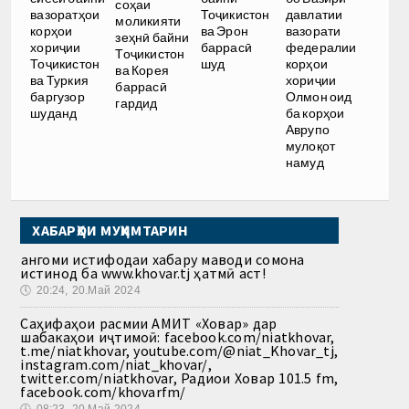
соҳаи
Тоҷикистон
вазоратҳои
давлатии
моликияти
ва Эрон
корҳои
вазорати
зеҳнӣ байни
баррасӣ
хориҷии
федералии
Тоҷикистон
шуд
Тоҷикистон
корҳои
ва Корея
ва Туркия
хориҷии
баррасӣ
баргузор
Олмон оид
гардид
шуданд
ба корҳои
Аврупо
мулоқот
намуд
ХАБАРҲОИ МУҲИМТАРИН
Ҳангоми истифодаи хабару маводи сомона
истинод ба www.khovar.tj ҳатмӣ аст!
🕔
20:24, 20.Май 2024
Саҳифаҳои расмии АМИТ «Ховар» дар
шабакаҳои иҷтимоӣ: facebook.com/niatkhovar,
t.me/niatkhovar, youtube.com/@niat_Khovar_tj,
instagram.com/niat_khovar/,
twitter.com/niatkhovar, Радиои Ховар 101.5 fm,
facebook.com/khovarfm/