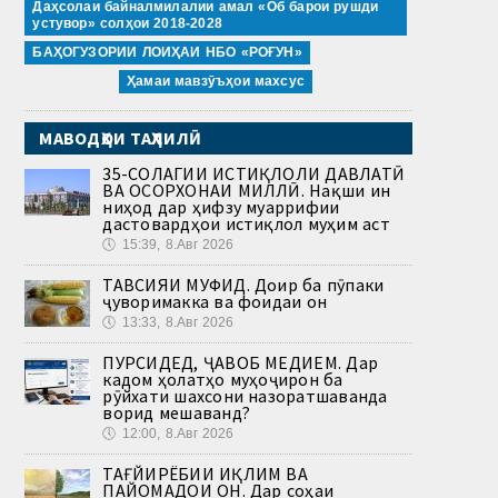
Даҳсолаи байналмилалии амал «Об барои рушди
устувор» солҳои 2018-2028
БАҲОГУЗОРИИ ЛОИҲАИ НБО «РОҒУН»
Ҳамаи мавзӯъҳои махсус
МАВОДҲОИ ТАҲЛИЛӢ
35-СОЛАГИИ ИСТИҚЛОЛИ ДАВЛАТӢ
ВА ОСОРХОНАИ МИЛЛӢ. Нақши ин
ниҳод дар ҳифзу муаррифии
дастовардҳои истиқлол муҳим аст
🕔
15:39, 8.Авг 2026
ТАВСИЯИ МУФИД. Доир ба пӯпаки
ҷуворимакка ва фоидаи он
🕔
13:33, 8.Авг 2026
ПУРСИДЕД, ҶАВОБ МЕДИҲЕМ. Дар
кадом ҳолатҳо муҳоҷирон ба
рӯйхати шахсони назоратшаванда
ворид мешаванд?
🕔
12:00, 8.Авг 2026
ТАҒЙИРЁБИИ ИҚЛИМ ВА
ПАЙОМАДҲОИ ОН. Дар соҳаи