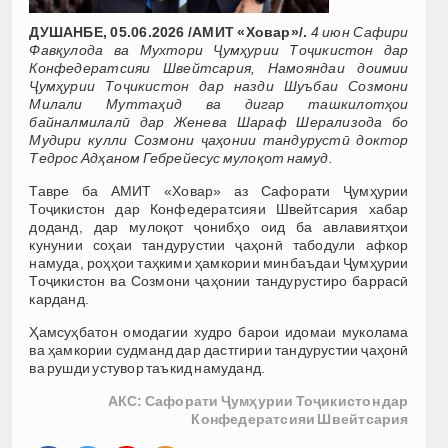
ДУШАНБЕ, 05.06.2026 /АМИТ «Ховар»/.
4 июн Сафири
Фавқулода ва Мухтори Ҷумҳурии Тоҷикистон дар
Конфедератсияи Швейтсария, Намояндаи доимии
Ҷумҳурии Тоҷикистон дар назди Шуъбаи Созмони
Милали Муттаҳид ва дигар ташкилотҳои
байналмилалӣ дар Женева Шараф Шерализода бо
Мудири кулли Созмони ҷаҳонии тандурустӣ доктор
Тедрос Адҳаном Гебрейесус мулоқот намуд.
Тавре ба АМИТ «Ховар» аз Сафорати Ҷумҳурии
Тоҷикистон дар Конфедератсияи Швейтсария хабар
доданд, дар мулоқот ҷонибҳо оид ба авлавиятҳои
кунунии соҳаи тандурустии ҷаҳонӣ табодули афкор
намуда, роҳҳои таҳкими ҳамкории минбаъдаи Ҷумҳурии
Тоҷикистон ва Созмони ҷаҳонии тандурустиро баррасӣ
карданд.
Ҳамсуҳбатон омодагии худро барои идомаи муколама
ва ҳамкории судманд дар дастгирии тандурустии ҷаҳонӣ
ва рушди устувор таъкид намуданд.
АКС: Сафорати Ҷумҳурии Тоҷикистон дар
Конфедератсияи Швейтсария