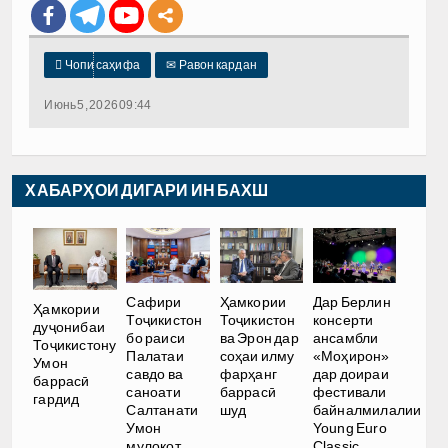

Чопи саҳифа
✉
Равон кардан
Июнь 5, 2026 09:44
ХАБАРҲОИ ДИГАРИ ИН БАХШ
Сафири
Ҳамкории
Дар Берлин
Ҳамкории
Тоҷикистон
Тоҷикистон
консерти
дуҷонибаи
бо раиси
ва Эрон дар
ансамбли
Тоҷикистону
Палатаи
соҳаи илму
«Моҳирон»
Умон
савдо ва
фарҳанг
дар доираи
баррасӣ
саноати
баррасӣ
фестивали
гардид
Салтанати
шуд
байналмилалии
Умон
Young Euro
мулоқот
Classic