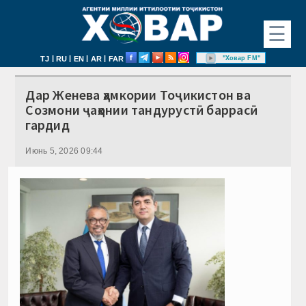
☰
|
|
|
|
"Ховар FM"
TJ
RU
EN
AR
FAR
Дар Женева ҳамкории Тоҷикистон ва
Созмони ҷаҳонии тандурустӣ баррасӣ
гардид
Июнь 5, 2026 09:44