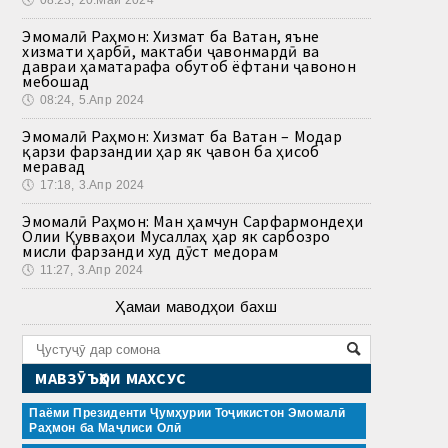
🕔
08:23, 20.Май 2024
Эмомалӣ Раҳмон: Хизмат ба Ватан, яъне
хизмати ҳарбӣ, мактаби ҷавонмардӣ ва
давраи ҳаматарафа обутоб ёфтани ҷавонон
мебошад
🕔
08:24, 5.Апр 2024
Эмомалӣ Раҳмон: Хизмат ба Ватан – Модар
қарзи фарзандии ҳар як ҷавон ба ҳисоб
меравад
🕔
17:18, 3.Апр 2024
Эмомалӣ Раҳмон: Ман ҳамчун Сарфармондеҳи
Олии Қувваҳои Мусаллаҳ ҳар як сарбозро
мисли фарзанди худ дӯст медорам
🕔
11:27, 3.Апр 2024
Ҳамаи маводҳои бахш
МАВЗӮЪҲОИ МАХСУС
Паёми Президенти Ҷумҳурии Тоҷикистон Эмомалӣ
Раҳмон ба Маҷлиси Олӣ