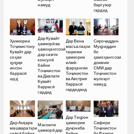
намуд
баргузор
гардид
Дар Кувайт
Ҳамкории
Дар Вена
Сироҷиддин
ҳамкорӣ ва
Тоҷикистону
масъалаҳои
Муҳриддин
ҳамоҳангсозӣ
Кувайт дар
таҳкими
бо
дар самти
соҳаи
ҳамкории
ҳамоҳангсози
консулӣ
ҳуқуқи
илмӣ-
доимии
байни
инсон
фарҳангии
СММ дар
Тоҷикистон
баррасӣ
Тоҷикистон
Тоҷикистон
ва Давлати
шуд
ва Австрия
мулоқот
Кувайт
баррасӣ
намуд
баррасӣ
гардиданд
гардид
Дар Теҳрон
ҳамкории
Дар Анқара
Сафири
Масоили
дуҷониба
машваратҳои
Тоҷикистон
ҳамкорӣ дар
байни
сиёсӣ байни
бо Вазири