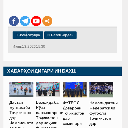

Чопи саҳифа
✉
Равон кардан
Июнь 13, 2026 15:30
ХАБАРҲОИ ДИГАРИ ИН БАХШ
Дастаи
Бахшида ба
ФУТБОЛ.
Намояндагони
мунтахаби
Рӯзи
Доварони
Федератсияи
Тоҷикистон
варзишгарони
Тоҷикистон
футболи
дар
Тоҷикистон
дар
Тоҷикистон
Чемпионати
дар ноҳияи
семинари
дар
расмии
Фирдавсии