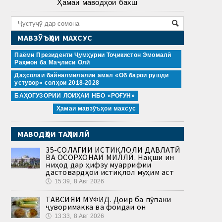
Ҳамаи маводҳои бахш
МАВЗӮЪҲОИ МАХСУС
Паёми Президенти Ҷумҳурии Тоҷикистон Эмомалӣ
Раҳмон ба Маҷлиси Олӣ
Даҳсолаи байналмилалии амал «Об барои рушди
устувор» солҳои 2018-2028
БАҲОГУЗОРИИ ЛОИҲАИ НБО «РОҒУН»
Ҳамаи мавзӯъҳои махсус
МАВОДҲОИ ТАҲЛИЛӢ
35-СОЛАГИИ ИСТИҚЛОЛИ ДАВЛАТӢ
ВА ОСОРХОНАИ МИЛЛӢ. Нақши ин
ниҳод дар ҳифзу муаррифии
дастовардҳои истиқлол муҳим аст
🕔
15:39, 8.Авг 2026
ТАВСИЯИ МУФИД. Доир ба пӯпаки
ҷуворимакка ва фоидаи он
🕔
13:33, 8.Авг 2026