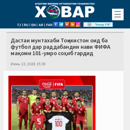
☰
|
|
|
|
"Ховар FM"
TJ
RU
EN
AR
FAR
Дастаи мунтахаби Тоҷикистон оид ба
футбол дар раддабандии нави ФИФА
мақоми 101-умро соҳиб гардид
Июнь 13, 2026 15:30