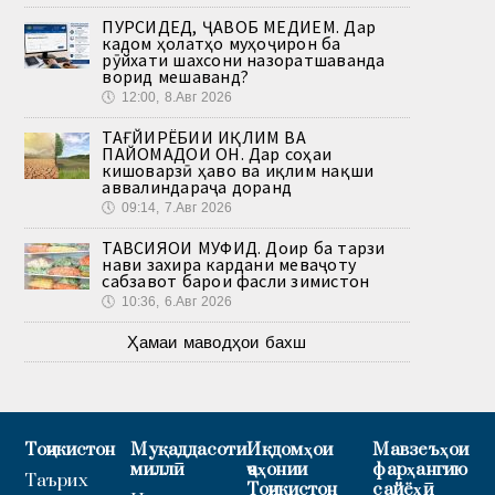
ПУРСИДЕД, ҶАВОБ МЕДИҲЕМ. Дар
кадом ҳолатҳо муҳоҷирон ба
рӯйхати шахсони назоратшаванда
ворид мешаванд?
🕔
12:00, 8.Авг 2026
ТАҒЙИРЁБИИ ИҚЛИМ ВА
ПАЙОМАДҲОИ ОН. Дар соҳаи
кишоварзӣ ҳаво ва иқлим нақши
аввалиндараҷа доранд
🕔
09:14, 7.Авг 2026
ТАВСИЯҲОИ МУФИД. Доир ба тарзи
нави захира кардани меваҷоту
сабзавот барои фасли зимистон
🕔
10:36, 6.Авг 2026
Ҳамаи маводҳои бахш
Тоҷикистон
Муқаддасоти
Иқдомҳои
Мавзеъҳои
миллӣ
ҷаҳонии
фарҳангию
Таърих
Тоҷикистон
сайёҳӣ