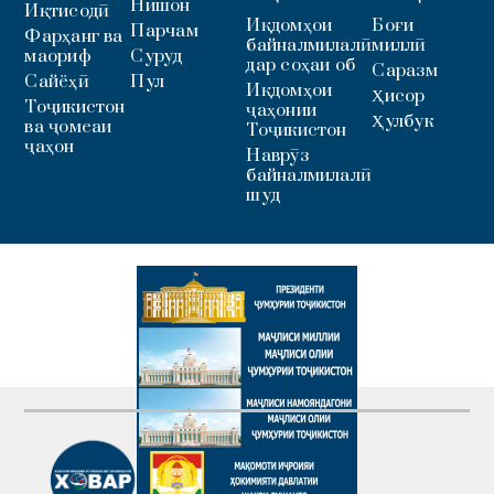
Нишон
Иқтисодӣ
Иқдомҳои
Боғи
Парчам
Фарҳанг ва
байналмилалӣ
миллӣ
маориф
Суруд
дар соҳаи об
Саразм
Сайёҳӣ
Пул
Иқдомҳои
Ҳисор
Тоҷикистон
ҷаҳонии
Ҳулбук
ва ҷомеаи
Тоҷикистон
ҷаҳон
Наврӯз
байналмилалӣ
шуд