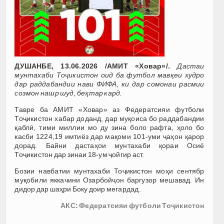
ДУШАНБЕ, 13.06.2026 /АМИТ «Ховар»/.
Дастаи
мунтахаби Тоҷикистон оид ба футбол мавқеи худро
дар раддабандии нави ФИФА, ки дар сомонаи расмии
созмон нашр шуд, беҳтар кард.
Тавре ба АМИТ «Ховар» аз Федератсияи футболи
Тоҷикистон хабар доданд, дар муқоиса бо раддабандии
қаблӣ, тими миллии мо ду зина боло рафта, ҳоло бо
касби 1224,19 имтиёз дар мақоми 101-уми ҷаҳон қарор
дорад. Байни дастаҳои мунтахаби қораи Осиё
Тоҷикистон дар зинаи 18-ум ҷойгир аст.
Бозии навбатии мунтахаби Тоҷикистон моҳи сентябр
муқобили яккачини Озарбойҷон баргузор мешавад. Ин
дидор дар шаҳри Боку доир мегардад.
АКС: Федератсияи футболи Тоҷикистон