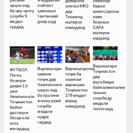
доварони
семинар
ҷаҳон оид
пойтахт
элитаи КФО
барои
ба ҷиу-ҷитсу
ҳамоиши
дар
комиссарони
соҳиби 9
тантанавӣ
Тошканд
нави
медал
доир шуд
иштирок
бозиҳои
гардид
намуданд
CAFA
иштирок
карданд
Варзишгари
Варзишгари
Варзишгарони
ФУТБОЛ.
Тоҷикистон
ҷавони
тоҷик ба
Пагоҳ
дар
тоҷик дар
хазинаи
бозиҳои
мусобиқаи
Чемпионати
варзишии
даври 13-
байналмилалии
ҷаҳон оид
Тоҷикистон
уми
теннис
ба гӯштини
278 медал
Чемпионати
соҳиби ду
юнону румӣ
ворид
Тоҷикистон
медали
соҳиби
намуданд
байни
тилло шуд
медали
дастаҳои
нуқра
Лигаи олӣ
гардид
оғоз
мегардад