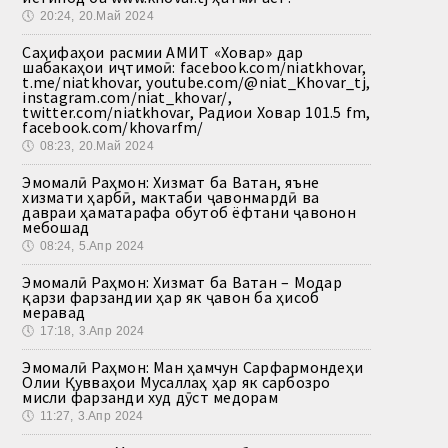
🕔
20:24, 20.Май 2024
Саҳифаҳои расмии АМИТ «Ховар» дар
шабакаҳои иҷтимоӣ: facebook.com/niatkhovar,
t.me/niatkhovar, youtube.com/@niat_Khovar_tj,
instagram.com/niat_khovar/,
twitter.com/niatkhovar, Радиои Ховар 101.5 fm,
facebook.com/khovarfm/
🕔
08:23, 20.Май 2024
Эмомалӣ Раҳмон: Хизмат ба Ватан, яъне
хизмати ҳарбӣ, мактаби ҷавонмардӣ ва
давраи ҳаматарафа обутоб ёфтани ҷавонон
мебошад
🕔
08:24, 5.Апр 2024
Эмомалӣ Раҳмон: Хизмат ба Ватан – Модар
қарзи фарзандии ҳар як ҷавон ба ҳисоб
меравад
🕔
17:18, 3.Апр 2024
Эмомалӣ Раҳмон: Ман ҳамчун Сарфармондеҳи
Олии Қувваҳои Мусаллаҳ ҳар як сарбозро
мисли фарзанди худ дӯст медорам
🕔
11:27, 3.Апр 2024