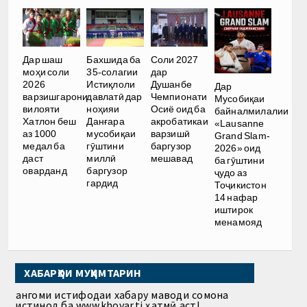
Дар шаш
Бахшида ба
Соли 2027
моҳи соли
35-солагии
дар
2026
Истиқлоли
Душанбе
Дар
варзишгарони
давлатӣ дар
Чемпионати
Мусобиқаи
вилояти
ноҳияи
Осиё оид ба
байналмилалии
Хатлон беш
Данғара
акробатикаи
«Lausanne
аз 1000
мусобиқаи
варзишӣ
Grand Slam-
медал ба
гӯштини
баргузор
2026» оид
даст
миллӣ
мешавад
ба гӯштини
оварданд
баргузор
ҷудо аз
гардид
Тоҷикистон
14 нафар
иштирок
менамояд
ХАБАРҲОИ МУҲИМТАРИН
Ҳангоми истифодаи хабару маводи сомона
истинод ба www.khovar.tj ҳатмӣ аст!