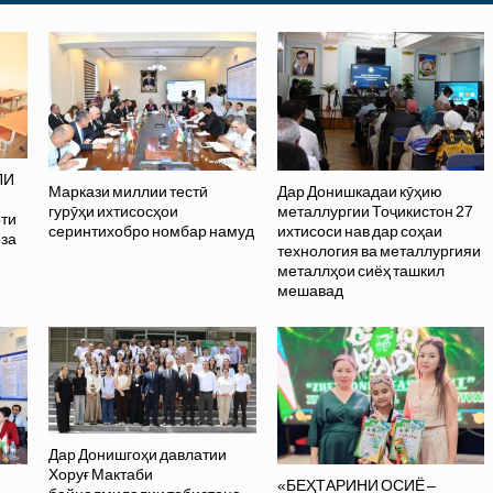
ЛИ
Маркази миллии тестӣ
Дар Донишкадаи кӯҳию
гурӯҳи ихтисосҳои
металлургии Тоҷикистон 27
оти
серинтихобро номбар намуд
ихтисоси нав дар соҳаи
оза
технология ва металлургияи
металлҳои сиёҳ ташкил
мешавад
Дар Донишгоҳи давлатии
Хоруғ Мактаби
«БЕҲТАРИНИ ОСИЁ –