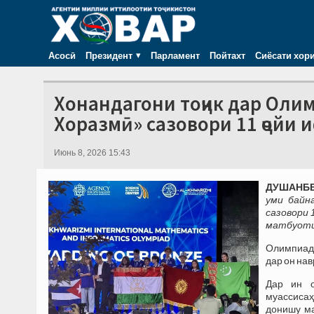
Асосӣ
Президент
Парламент
Пойтахт
Сиёсати хор
Хонандагони тоҷик дар Оли
Хоразмӣ» сазовори 11 ҷойи
Июнь 8, 2026 15:43
ДУШАНБЕ,
уми байн
сазовори 
матбуоти 
Олимпиада
дар он нав
Дар ин о
муассиса
донишу ма