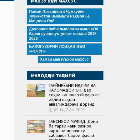
МАВЗӮЪҲОИ МАХСУС
Паёми Президенти Ҷумҳурии
Тоҷикистон Эмомалӣ Раҳмон ба
Маҷлиси Олӣ
Даҳсолаи байналмилалии амал «Об
барои рушди устувор» солҳои 2018-
2028
БАҲОГУЗОРИИ ЛОИҲАИ НБО
«РОҒУН»
Ҳамаи мавзӯъҳои махсус
МАВОДҲОИ ТАҲЛИЛӢ
ТАҒЙИРЁБИИ ИҚЛИМ ВА
ПАЙОМАДҲОИ ОН. Дар
соҳаи кишоварзӣ ҳаво ва
иқлим нақши
аввалиндараҷа доранд
🕔
09:14, 7.Авг 2026
ТАВСИЯҲОИ МУФИД. Доир
ба тарзи нави захира
кардани меваҷоту
сабзавот барои фасли
зимистон