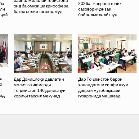
байналмилалии тобистона
ба
2026». Навраси тоҷик
оид ба омӯзиши криосфера
олӣ
сазовори ҷоизаи
ба фаъолият оғоз намуд
 ҷой
байналмилалӣ шуд
ва
Дар Донишгоҳи давлатии
Дар Тоҷикистон барои
о
молия ва иқтисоди
хонандагони синфи якум
и
Тоҷикистон 140 донишҷӯи
давраи мутобиқшавӣ
бад
хориҷӣ таҳсил мекунад
гузаронида мешавад