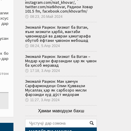
instagram.com/niat_khovar/,
twitter.com/niatkhovar, Радиои Ховар
101.5 fm, facebook.com/khovarfm/
агии
🕔
08:23, 20.Май 2024
ахсус
 дар
Эмомалӣ Раҳмон: Хизмат ба Ватан,
яъне хизмати ҳарбӣ, мактаби
ҷавонмардӣ ва давраи ҳаматарафа
сусан
обутоб ёфтани ҷавонон мебошад
🕔
08:24, 5.Апр 2024
к бо
Эмомалӣ Раҳмон: Хизмат ба Ватан –
о дар
Модар қарзи фарзандии ҳар як ҷавон
ба ҳисоб меравад
🕔
17:18, 3.Апр 2024
стон
Эмомалӣ Раҳмон: Ман ҳамчун
Сарфармондеҳи Олии Қувваҳои
Мусаллаҳ ҳар як сарбозро мисли
фарзанди худ дӯст медорам
🕔
11:27, 3.Апр 2024
Ҳамаи маводҳои бахш