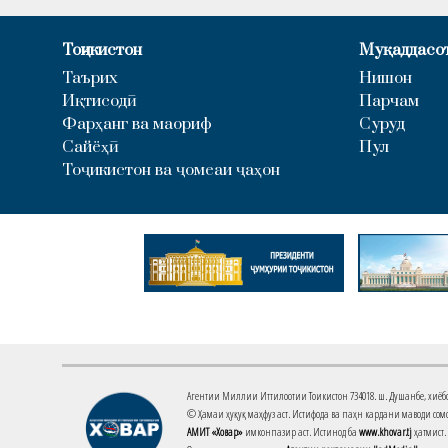
Тоҷикистон
Муқаддасо
Таърих
Нишон
Иқтисодӣ
Парчам
Фарҳанг ва маориф
Суруд
Сайёҳӣ
Пул
Тоҷикистон ва ҷомеаи ҷаҳон
Агентии Миллии Иттилоотии Тоҷикистон 734018. ш. Душанбе, хиёбони 
© Ҳамаи ҳуқуқ маҳфуз аст. Истифода ва паҳн кардани маводи сомо
АМИТ «Ховар»
имконпазир аст. Истинод ба
www.khovar.tj
ҳатмист.