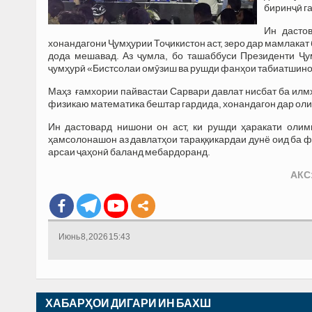
биринҷӣ г
Ин дасто
хонандагони Ҷумҳурии Тоҷикистон аст, зеро дар мамлакат 
дода мешавад. Аз ҷумла, бо ташаббуси Президенти Ҷ
ҷумҳурӣ «Бистсолаи омӯзиш ва рушди фанҳои табиатшинос
Маҳз ғамхории пайвастаи Сарвари давлат нисбат ба илмҳо
физикаю математика бештар гардида, хонандагон дар ол
Ин дастовард нишони он аст, ки рушди ҳаракати олим
ҳамсолонашон аз давлатҳои тараққикардаи дунё оид ба ф
арсаи ҷаҳонӣ баланд мебардоранд.
АКС
Июнь 8, 2026 15:43
ХАБАРҲОИ ДИГАРИ ИН БАХШ