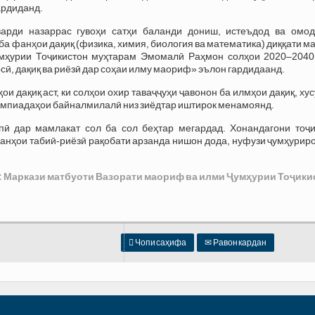
ардиданд.
варди назаррас гувоҳи сатҳи баланди дониш, истеъдод ва омод
ба фанҳои дақиқ (физика, химия, биология ва математика) диққати м
умҳурии Тоҷикистон муҳтарам Эмомалӣ Раҳмон солҳои 2020–2040
ӣ, дақиқ ва риёзӣ дар соҳаи илму маориф» эълон гардидаанд.
и дақиқ аст, ки солҳои охир таваҷҷуҳи ҷавонон ба илмҳои дақиқ, ху
импиадаҳои байналмилалӣ низ зиёдтар иштирок менамоянд.
пӣ дар мамлакат сол ба сол беҳтар мегардад. Хонандагони тоҷи
анҳои табиӣ-риёзӣ рақобати арзанда нишон дода, нуфузи ҷумҳурир
: Маркази матбуоти Вазорати маориф ва илми Ҷумҳурии Тоҷики

Чопи саҳифа
✉
Равон кардан