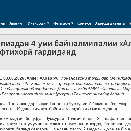
иҷӣ
Амният
Иқтисодӣ
Иҷтимоӣ
Сайёҳӣ
Хариди давлатӣ
мпиадаи 4-уми байналмилалии «А
 ифтихорӣ гардиданд
 08.06.2026 /АМИТ «Ховар»/.
Хонандагони тоҷик дар Олимпиада
алмилалии «Ал-Хоразмӣ» аз фанҳои математика ва информа
11 ҷойи ифтихорӣ гардиданд. Дар ин хусус ба АМИТ «Ховар» аз Ма
Вазорати маориф ва илми Ҷумҳурии Тоҷикистон хабар доданд.
 аз 1 то 7 июн дар шаҳри Тошкенти Ҷумҳурии Узбекистон баргузор 
расон аз 10 давлати ҷаҳон байни ҳам рақобати илмӣ намуданд.
лимпиадаи бонуфуз Ҷумҳурии Тоҷикистонро 28 нафар хона
ҳои таҳсилоти умумии мамлакат намояндагӣ карда, бо нишон до
ҳорати баланд сазовори 1 медали тилло, 2 медали нуқра ва 8 ме