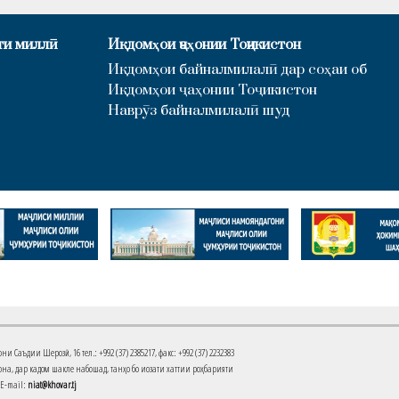
ти миллӣ
Иқдомҳои ҷаҳонии Тоҷикистон
Иқдомҳои байналмилалӣ дар соҳаи об
Иқдомҳои ҷаҳонии Тоҷикистон
Наврӯз байналмилалӣ шуд
Саъдии Шерозӣ, 16 тел.: +992 (37) 2385217, факс: +992 (37) 2232383
на, дар кадом шакле набошад, танҳо бо иҷозати хаттии роҳбарияти
 E-mail:
niat@khovar.tj