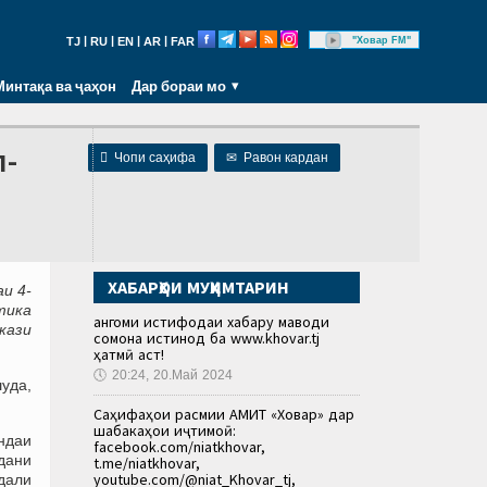
|
|
|
|
"Ховар FM"
TJ
RU
EN
AR
FAR
Минтақа ва ҷаҳон
Дар бораи мо
л-

Чопи саҳифа
✉
Равон кардан
ХАБАРҲОИ МУҲИМТАРИН
и 4-
тика
Ҳангоми истифодаи хабару маводи
ркази
сомона истинод ба www.khovar.tj
ҳатмӣ аст!
🕔
20:24, 20.Май 2024
шуда,
Саҳифаҳои расмии АМИТ «Ховар» дар
шабакаҳои иҷтимоӣ:
ндаи
facebook.com/niatkhovar,
дани
t.me/niatkhovar,
youtube.com/@niat_Khovar_tj,
дали