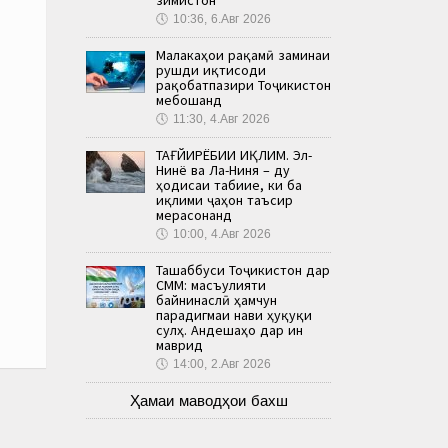
🕔
10:36, 6.Авг 2026
Малакаҳои рақамӣ заминаи
рушди иқтисоди
рақобатпазири Тоҷикистон
мебошанд
🕔
11:30, 4.Авг 2026
ТАҒЙИРЁБИИ ИҚЛИМ. Эл-
Нинё ва Ла-Ниня – ду
ҳодисаи табиие, ки ба
иқлими ҷаҳон таъсир
мерасонанд
🕔
10:00, 4.Авг 2026
Ташаббуси Тоҷикистон дар
СММ: масъулияти
байнинаслӣ ҳамчун
парадигмаи нави ҳуқуқи
сулҳ. Андешаҳо дар ин
маврид
🕔
14:00, 2.Авг 2026
Ҳамаи маводҳои бахш