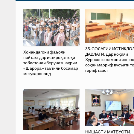
35-СОЛАГИИ ИСТИҚЛО
Хонандагони фаъоли
ДАВЛАТӢ. Дар ноҳияи
пойтахт дар истироҳатгоҳи
Хуросон сохтмони иншо
тобистонаи беруназшаҳрии
соҳаи маориф вусъати т
«Шарора» таътили босамар
гирифтааст
мегузаронанд
НИШАСТИ МАТБУОТӢ.