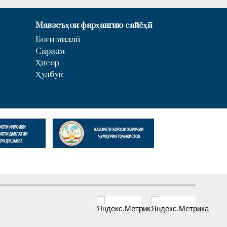
Мавзеъҳои фарҳангию сайёҳӣ
Боғи миллӣ
Саразм
Ҳисор
Ҳулбук