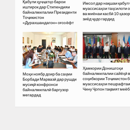
Қабули ҳуҷҷатҳо барои
Имсол дар нақшаи қабул 
иштирок дар Стипендияи
муассисаҳои таҳсилоти 
байналмилалии Президенти
ва миёнаи касбӣ 10 ҳазор
Тоҷикистон
зиёд ҷудо гардид
«Дурахшандагон» оғоз ёфт
Ҳамкории Донишгоҳи
байналмилалии сайёҳӣ 
Моҳи ноябр доир ба саҳми
соҳибкории Тоҷикистон б
Борбади Марвазӣ дар рушди
муассисаҳои пешрафта
мусиқӣ конфронси
Чину Ҷопон тақвият меё
байналмилалӣ баргузор
мегардад