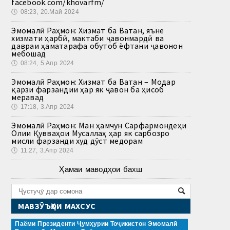
facebook.com/khovarfm/
🕔
08:23, 20.Май 2024
Эмомалӣ Раҳмон: Хизмат ба Ватан, яъне
хизмати ҳарбӣ, мактаби ҷавонмардӣ ва
давраи ҳаматарафа обутоб ёфтани ҷавонон
мебошад
🕔
08:24, 5.Апр 2024
Эмомалӣ Раҳмон: Хизмат ба Ватан – Модар
қарзи фарзандии ҳар як ҷавон ба ҳисоб
меравад
🕔
17:18, 3.Апр 2024
Эмомалӣ Раҳмон: Ман ҳамчун Сарфармондеҳи
Олии Қувваҳои Мусаллаҳ ҳар як сарбозро
мисли фарзанди худ дӯст медорам
🕔
11:27, 3.Апр 2024
Ҳамаи маводҳои бахш
МАВЗӮЪҲОИ МАХСУС
Паёми Президенти Ҷумҳурии Тоҷикистон Эмомалӣ