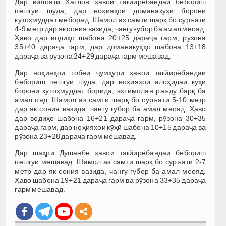
Дар вилояти Хатлон ҳавои тағйирёбандаи бебориш
пешгӯӣ шуда, дар ноҳияҳои доманакӯҳӣ борони
кутоҳмуддат меборад. Шамол аз самти шарқ бо суръати
4-9 метр дар як сония вазида, чангу ғубор ба амал меояд.
Ҳаво дар водиҳо шабона 20+25 дараҷа гарм, рӯзона
35+40 дараҷа гарм, дар доманакӯҳҳо шабона 13+18
дараҷа ва рӯзона 24+29 дараҷа гарм мешавад.
Дар ноҳияҳои тобеи ҷумҳурӣ ҳавои тағйирёбандаи
бебориш пешгӯӣ шуда, дар ноҳияҳои алоҳидаи кӯҳӣ
борони кӯтоҳмуддат борида, эҳтимолан раъду барқ ба
амал ояд. Шамол аз самти шарқ бо суръати 5-10 метр
дар як сония вазида, чангу ғубор ба амал меояд. Ҳаво
дар водиҳо шабона 16+21 дараҷа гарм, рӯзона 30+35
дараҷа гарм, дар ноҳияҳои кӯҳӣ шабона 10+15 дараҷа ва
рӯзона 23+28 дараҷа гарм мешавад.
Дар шаҳри Душанбе ҳавои тағйирёбандаи бебориш
пешгӯӣ мешавад. Шамол аз самти шарқ бо суръати 2-7
метр дар як сония вазида, чангу ғубор ба амал меояд.
Ҳаво шабона 19+21 дараҷа гарм ва рӯзона 33+35 дараҷа
гарм мешавад.