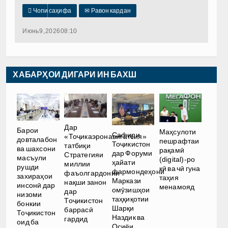

Чопи саҳифа
✉
Равон кардан
Июнь 9, 2026 08:10
ХАБАРҲОИ ДИГАРИ ИН БАХШ
Дар
Барои
Маҳсулоти
Сафири
«Тоҷикаэронавигатсия»
довталабон
пешрафтаи
Тоҷикистон
татбиқи
ва шахсони
рақамӣ
дар Форуми
Стратегияи
масъули
(digital)-ро
ҳайати
миллии
рушди
кӣ ва чӣ гуна
фармондеҳони
фаъолгардонии
захираҳои
таҳия
Маркази
нақши занон
инсонӣ дар
менамояд
омӯзишҳои
дар
низоми
таҳқиқотии
Тоҷикистон
бонкии
Шарқи
баррасӣ
Тоҷикистон
Наздик ва
гардид
оид ба
Осиёи