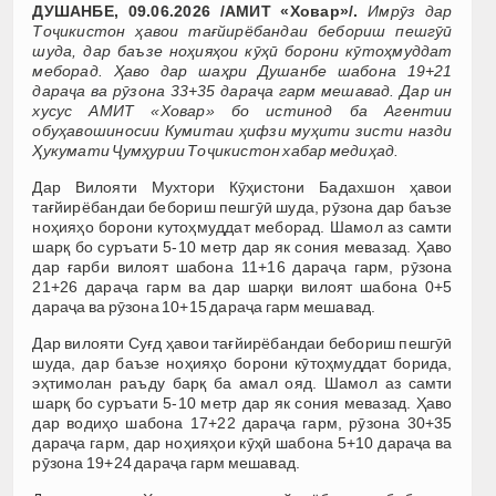
ДУШАНБЕ, 09.06.2026 /АМИТ «Ховар»/.
Имрӯз дар
Тоҷикистон ҳавои тағйирёбандаи бебориш пешгӯӣ
шуда, дар баъзе ноҳияҳои кӯҳӣ борони кӯтоҳмуддат
меборад. Ҳаво дар шаҳри Душанбе шабона 19+21
дараҷа ва рӯзона 33+35 дараҷа гарм мешавад. Дар ин
хусус АМИТ «Ховар» бо истинод ба Агентии
обуҳавошиносии Кумитаи ҳифзи муҳити зисти назди
Ҳукумати Ҷумҳурии Тоҷикистон хабар медиҳад.
Дар Вилояти Мухтори Кӯҳистони Бадахшон ҳавои
тағйирёбандаи бебориш пешгӯӣ шуда, рӯзона дар баъзе
ноҳияҳо борони кутоҳмуддат меборад. Шамол аз самти
шарқ бо суръати 5-10 метр дар як сония мевазад. Ҳаво
дар ғарби вилоят шабона 11+16 дараҷа гарм, рӯзона
21+26 дараҷа гарм ва дар шарқи вилоят шабона 0+5
дараҷа ва рӯзона 10+15 дараҷа гарм мешавад.
Дар вилояти Суғд ҳавои тағйирёбандаи бебориш пешгӯӣ
шуда, дар баъзе ноҳияҳо борони кӯтоҳмуддат борида,
эҳтимолан раъду барқ ба амал ояд. Шамол аз самти
шарқ бо суръати 5-10 метр дар як сония мевазад. Ҳаво
дар водиҳо шабона 17+22 дараҷа гарм, рӯзона 30+35
дараҷа гарм, дар ноҳияҳои кӯҳӣ шабона 5+10 дараҷа ва
рӯзона 19+24 дараҷа гарм мешавад.