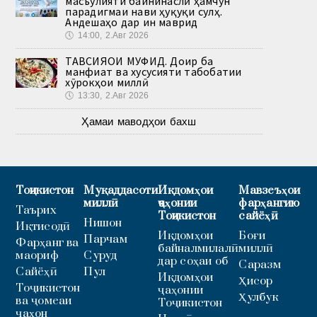
масъулияти байнинаслӣ ҳамчун
парадигмаи нави ҳуқуқи сулҳ.
Андешаҳо дар ин маврид
🕔
14:00, 2.Авг 2026
ТАВСИЯҲОИ МУФИД. Доир ба
манфиат ва хусусияти табобатии
хӯрокҳои миллӣ
🕔
13:30, 2.Авг 2026
Ҳамаи маводҳои бахш
Тоҷикистон
Муқаддасоти
Иқдомҳои
Мавзеъҳои
миллӣ
ҷаҳонии
фарҳангию
Таърих
Тоҷикистон
сайёҳӣ
Нишон
Иқтисодӣ
Иқдомҳои
Боғи
Парчам
Фарҳанг ва
байналмилалӣ
миллӣ
маориф
Суруд
дар соҳаи об
Саразм
Сайёҳӣ
Пул
Иқдомҳои
Ҳисор
Тоҷикистон
ҷаҳонии
Ҳулбук
ва ҷомеаи
Тоҷикистон
ҷаҳон