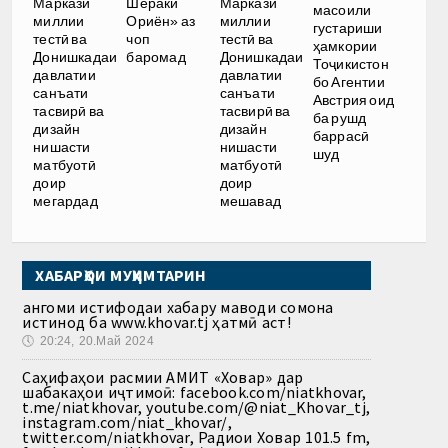
Маркази
Шераки
Маркази
масоили
миллии
Ориён» аз
миллии
густариши
тестӣ ва
чоп
тестӣ ва
ҳамкории
Донишкадаи
баромад
Донишкадаи
Тоҷикистон
давлатии
давлатии
бо Агентии
санъати
санъати
Австрия оид
тасвирӣ ва
тасвирӣ ва
ба рушд
дизайн
дизайн
баррасӣ
нишасти
нишасти
шуд
матбуотӣ
матбуотӣ
доир
доир
мегардад
мешавад
ХАБАРҲОИ МУҲИМТАРИН
Ҳангоми истифодаи хабару маводи сомона
истинод ба www.khovar.tj ҳатмӣ аст!
🕔
20:24, 20.Май 2024
Саҳифаҳои расмии АМИТ «Ховар» дар
шабакаҳои иҷтимоӣ: facebook.com/niatkhovar,
t.me/niatkhovar, youtube.com/@niat_Khovar_tj,
instagram.com/niat_khovar/,
twitter.com/niatkhovar, Радиои Ховар 101.5 fm,