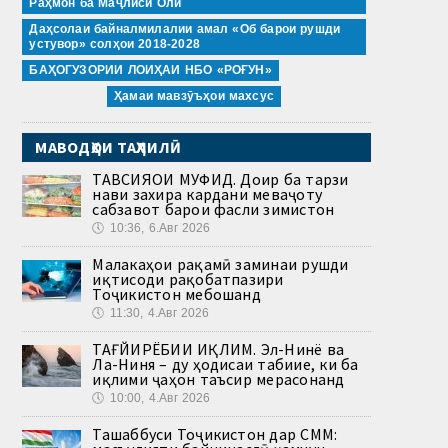
Раҳмон ба Маҷлиси Олӣ
Даҳсолаи байналмилалии амал «Об барои рушди
устувор» солҳои 2018-2028
БАҲОГУЗОРИИ ЛОИҲАИ НБО «РОҒУН»
Ҳамаи мавзӯъҳои махсус
МАВОДҲОИ ТАҲЛИЛӢ
ТАВСИЯҲОИ МУФИД. Доир ба тарзи
нави захира кардани меваҷоту
сабзавот барои фасли зимистон
🕔
10:36, 6.Авг 2026
Малакаҳои рақамӣ заминаи рушди
иқтисоди рақобатпазири
Тоҷикистон мебошанд
🕔
11:30, 4.Авг 2026
ТАҒЙИРЁБИИ ИҚЛИМ. Эл-Нинё ва
Ла-Ниня – ду ҳодисаи табиие, ки ба
иқлими ҷаҳон таъсир мерасонанд
🕔
10:00, 4.Авг 2026
Ташаббуси Тоҷикистон дар СММ: