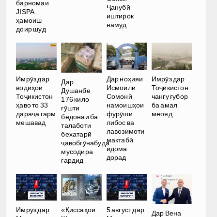
барномаи
Ҷанубӣ
JISPA
иштирок
ҳамоиш
намуд
доир шуд
Имрӯз дар
Дар ноҳияи
Имрӯз дар
Дар
водиҳои
Исмоили
Тоҷикистон
Душанбе
Тоҷикистон
Сомонӣ
чангу ғубор
176 кило
ҳаво то 33
намоишҳои
ба амал
гӯшти
дараҷа гарм
фурӯши
меояд
бедонаи ба
мешавад
либос ва
талаботи
лавозимоти
бехатарӣ
мактабӣ
ҷавобгӯнабуда
идома
мусодира
дорад
гардид
Имрӯз дар
«Қиссаҳои
5 август дар
Дар Вена