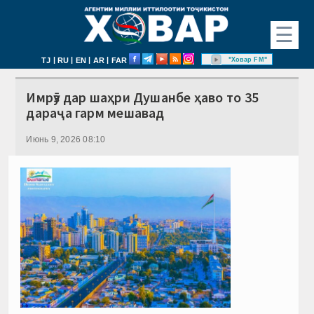
☰
|
|
|
|
"Ховар FM"
TJ
RU
EN
AR
FAR
Имрӯз дар шаҳри Душанбе ҳаво то 35
дараҷа гарм мешавад
Июнь 9, 2026 08:10