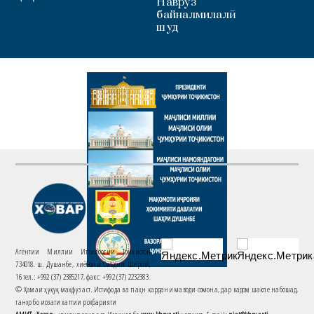
Наврӯз
байналмилалӣ
шуд
Агентии Миллии Иттилоотии Тоҷикистон
734018. ш. Душанбе, хиёбони Саъдии Шерозӣ,
16 тел.: +992 (37) 2385217, факс: +992 (37) 2232383
© Ҳамаи ҳуқуқ маҳфуз аст. Истифода ва паҳн кардани маводи сомона, дар кадом шакле набошад,
танҳо бо иҷозати хаттии роҳбарияти