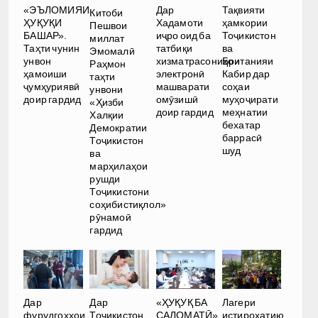
Дар
«ЭЪЛОМИЯИ
Тақвияти
Китоби
Хадамоти
ҲУҚУҚИ
ҳамкории
Пешвои
иҷро оид ба
БАШАР».
Тоҷикистон
миллат
татбиқи
Таҳти чунин
ва
Эмомалӣ
хизматрасониҳои
унвон
Британияи
Раҳмон
электронӣ
ҳамоиши
Кабир дар
таҳти
машварати
ҷумҳуриявӣ
соҳаи
унвони
омӯзишӣ
доир гардид
муҳоҷирати
«Ҳизби
доир гардид
меҳнатии
Халқии
бехатар
Демократии
баррасӣ
Тоҷикистон
шуд
ва
марҳилаҳои
рушди
Тоҷикистони
соҳибистиқлол»
рӯнамоӣ
гардид
Дар
Дар
«ҲУҚУҚ БА
Лагери
фурудгоҳҳои
Тоҷикистон
САЛОМАТӢ».
истироҳатию