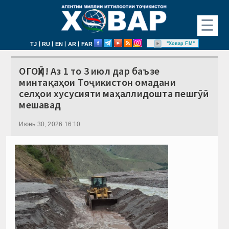
☰
|
|
|
|
"Ховар FM"
TJ
RU
EN
AR
FAR
ОГОҲӢ! Аз 1 то 3 июл дар баъзе
минтақаҳои Тоҷикистон омадани
селҳои хусусияти маҳаллидошта пешгӯӣ
мешавад
Июнь 30, 2026 16:10