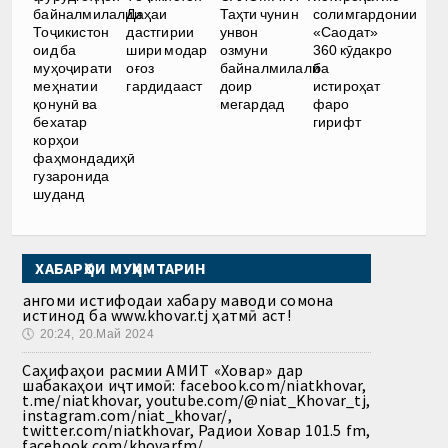
байналмилалии
Даҳаи
Таҳти чунин
солимгардонии
Тоҷикистон
дастгирии
унвон
«Саодат»
оид ба
шири модар
озмуни
360 кӯдакро
муҳоҷирати
оғоз
байналмилалӣ
ба
меҳнатии
гардидааст
доир
истироҳат
қонунӣ ва
мегардад
фаро
бехатар
гирифт
корҳои
фаҳмондадиҳӣ
гузаронида
шуданд
ХАБАРҲОИ МУҲИМТАРИН
Ҳангоми истифодаи хабару маводи сомона
истинод ба www.khovar.tj ҳатмӣ аст!
🕔
20:24, 20.Май 2024
Саҳифаҳои расмии АМИТ «Ховар» дар
шабакаҳои иҷтимоӣ: facebook.com/niatkhovar,
t.me/niatkhovar, youtube.com/@niat_Khovar_tj,
instagram.com/niat_khovar/,
twitter.com/niatkhovar, Радиои Ховар 101.5 fm,
facebook.com/khovarfm/