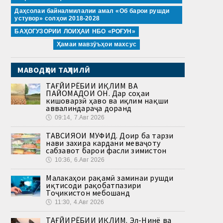
Даҳсолаи байналмилалии амал «Об барои рушди
устувор» солҳои 2018-2028
БАҲОГУЗОРИИ ЛОИҲАИ НБО «РОҒУН»
Ҳамаи мавзӯъҳои махсус
МАВОДҲОИ ТАҲЛИЛӢ
ТАҒЙИРЁБИИ ИҚЛИМ ВА
ПАЙОМАДҲОИ ОН. Дар соҳаи
кишоварзӣ ҳаво ва иқлим нақши
аввалиндараҷа доранд
🕔
09:14, 7.Авг 2026
ТАВСИЯҲОИ МУФИД. Доир ба тарзи
нави захира кардани меваҷоту
сабзавот барои фасли зимистон
🕔
10:36, 6.Авг 2026
Малакаҳои рақамӣ заминаи рушди
иқтисоди рақобатпазири
Тоҷикистон мебошанд
🕔
11:30, 4.Авг 2026
ТАҒЙИРЁБИИ ИҚЛИМ. Эл-Нинё ва