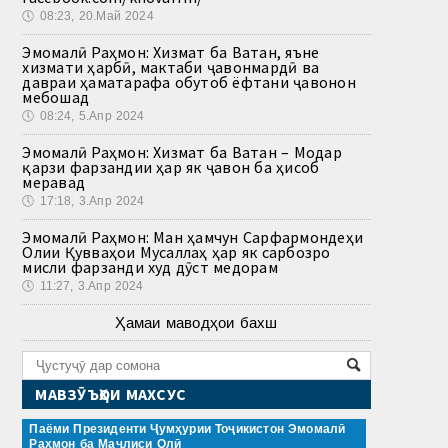
🕔
08:23, 20.Май 2024
Эмомалӣ Раҳмон: Хизмат ба Ватан, яъне
хизмати ҳарбӣ, мактаби ҷавонмардӣ ва
давраи ҳаматарафа обутоб ёфтани ҷавонон
мебошад
🕔
08:24, 5.Апр 2024
Эмомалӣ Раҳмон: Хизмат ба Ватан – Модар
қарзи фарзандии ҳар як ҷавон ба ҳисоб
меравад
🕔
17:18, 3.Апр 2024
Эмомалӣ Раҳмон: Ман ҳамчун Сарфармондеҳи
Олии Қувваҳои Мусаллаҳ ҳар як сарбозро
мисли фарзанди худ дӯст медорам
🕔
11:27, 3.Апр 2024
Ҳамаи маводҳои бахш
МАВЗӮЪҲОИ МАХСУС
Паёми Президенти Ҷумҳурии Тоҷикистон Эмомалӣ
Раҳмон ба Маҷлиси Олӣ