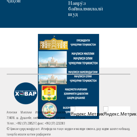
ҷаҳон
Наврӯз
байналмилалӣ
шуд
Агентии Миллии Иттилоотии Тоҷикистон
734018. ш. Душанбе, хиёбони Саъдии Шерозӣ,
16 тел.: +992 (37) 2385217, факс: +992 (37) 2232383
© Ҳамаи ҳуқуқ маҳфуз аст. Истифода ва паҳн кардани маводи сомона, дар кадом шакле набошад,
танҳо бо иҷозати хаттии роҳбарияти