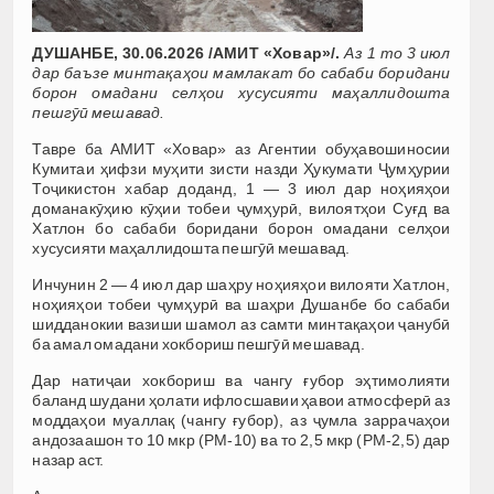
ДУШАНБЕ, 30.06.2026 /АМИТ «Ховар»/.
Аз 1 то 3 июл
дар баъзе минтақаҳои мамлакат бо сабаби боридани
борон омадани селҳои хусусияти маҳаллидошта
пешгӯӣ мешавад.
Тавре ба АМИТ «Ховар» аз Агентии обуҳавошиносии
Кумитаи ҳифзи муҳити зисти назди Ҳукумати Ҷумҳурии
Тоҷикистон хабар доданд, 1 — 3 июл дар ноҳияҳои
доманакӯҳию кӯҳии тобеи ҷумҳурӣ, вилоятҳои Суғд ва
Хатлон бо сабаби боридани борон омадани селҳои
хусусияти маҳаллидошта пешгӯӣ мешавад.
Инчунин 2 — 4 июл дар шаҳру ноҳияҳои вилояти Хатлон,
ноҳияҳои тобеи ҷумҳурӣ ва шаҳри Душанбе бо сабаби
шидданокии вазиши шамол аз самти минтақаҳои ҷанубӣ
ба амал омадани хокбориш пешгӯӣ мешавад.
Дар натиҷаи хокбориш ва чангу ғубор эҳтимолияти
баланд шудани ҳолати ифлосшавии ҳавои атмосферӣ аз
моддаҳои муаллақ (чангу ғубор), аз ҷумла заррачаҳои
андозаашон то 10 мкр (PM-10) ва то 2,5 мкр (РМ-2,5) дар
назар аст.