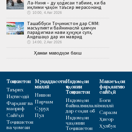
Ла-Ниня – ду ҳодисаи табиие, ки ба
иқлими ҷаҳон таъсир мерасонанд
🕔
10:00, 4.Авг 2026
Ташаббуси Тоҷикистон дар СММ:
масъулияти байнинаслӣ ҳамчун
парадигмаи нави ҳуқуқи сулҳ.
Андешаҳо дар ин маврид
🕔
14:00, 2.Авг 2026
Ҳамаи маводҳои бахш
Тоҷикистон
Муқаддасоти
Иқдомҳои
Мавзеъҳои
миллӣ
ҷаҳонии
фарҳангию
Таърих
Тоҷикистон
сайёҳӣ
Нишон
Иқтисодӣ
Иқдомҳои
Боғи
Парчам
Фарҳанг ва
байналмилалӣ
миллӣ
маориф
Суруд
дар соҳаи об
Саразм
Сайёҳӣ
Пул
Иқдомҳои
Ҳисор
Тоҷикистон
ҷаҳонии
Ҳулбук
ва ҷомеаи
Тоҷикистон