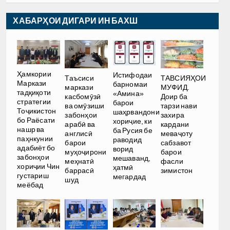
ХАБАРҲОИ ДИГАРИ ИН БАХШ
Ҳамкории
Истифодаи
Таъсиси
ТАВСИЯҲОИ
Маркази
барномаи
маркази
МУФИД.
тадқиқоти
«Амина»
касбомӯзӣ
Доир ба
стратегии
барои
ва омӯзиши
тарзи нави
Тоҷикистон
шаҳрвандони
забонҳои
захира
бо Раёсати
хориҷие, ки
арабӣ ва
кардани
нашр ва
ба Русия бе
англисӣ
меваҷоту
паҳнкунии
раводид
барои
сабзавот
адабиёт бо
ворид
муҳоҷирони
барои
забонҳои
мешаванд,
меҳнатӣ
фасли
хориҷии Чин
ҳатмӣ
баррасӣ
зимистон
густариш
мегардад
шуд
меёбад