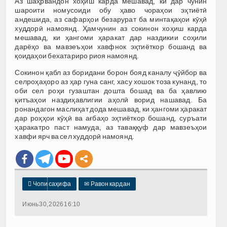
Аз шаҳрвандон хоҳиш карда мешавад, ки дар чунин
шароити номусоиди обу ҳаво чораҳои эҳтиётӣ
андешида, аз сафарҳои безарурат ба минтақаҳои кӯҳӣ
худдорӣ намоянд. Ҳамчунин аз сокинон хоҳиш карда
мешавад, ки ҳангоми ҳаракат дар наздикии соҳили
дарёҳо ва мавзеъҳои хавфнок эҳтиёткор бошанд ва
қоидаҳои бехатариро риоя намоянд.
Сокинон қабл аз боридани борон бояд каналу ҷӯйбор ва
селроҳаҳоро аз ҳар гуна санг, хасу хошок тоза кунанд, то
оби сел роҳи гузаштан дошта бошад ва ба ҳавлию
қитъаҳои наздиҳавлигии аҳолӣ ворид нашавад. Ба
ронандагон маслиҳат дода мешавад, ки ҳангоми ҳаракат
дар роҳҳои кӯҳӣ ва ағбаҳо эҳтиёткор бошанд, суръати
ҳаракатро паст намуда, аз таваққуф дар мавзеъҳои
хавфи ярч ва сел худдорӣ намоянд.

Чопи саҳифа
✉
Равон кардан
Июнь 30, 2026 16:10