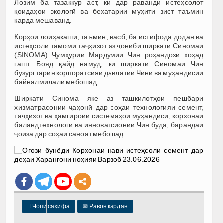
Лозим ба тазаккур аст, ки дар раванди истеҳсолот
қоидаҳои экологӣ ва бехатарии муҳити зист таъмин
карда мешаванд.
Корҳои лоиҳакашӣ, таъмин, насб, ба истифода додан ва
истеҳсоли тамоми таҷҳизот аз ҷониби ширкати Синомаи
(SINOMA) Ҷумҳурии Мардумии Чин роҳандозӣ хоҳад
гашт. Бояд қайд намуд, ки ширкати Синомаи Чин
бузургтарин корпоратсияи давлатии Чинӣ ва муҳандисии
байналмилалӣ мебошад.
Ширкати Синома яке аз ташкилотҳои пешбари
хизматрасонии ҷаҳонӣ дар соҳаи технологияи семент,
таҷҳизот ва ҳамгироии системаҳои муҳандисӣ, корхонаи
баландтехнологӣ ва инноватсионии Чин буда, барандаи
ҷоиза дар соҳаи саноат мебошад.

Чопи саҳифа
✉
Равон кардан