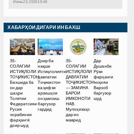
Июнь 23, 2026 10:49
ХАБАРҲОИ ДИГАРИ ИН БАХШ
35-
Доир ба
35-
Дар
СОЛАГИИ
нақши
СОЛАГИИ
Душанбе
ИСТИҚЛОЛИ
Истиқлолияти
ИСТИҚЛОЛИ
Рӯзи
ТОҶИКИСТОН.
давлатии
ДАВЛАТИИ
фарҳанги
Бахшида ба
Тоҷикистон
ТОҶИКИСТОН
ноҳияи
он дар
ва ҳифзи
— ЗАМИНА
Варзоб
шаҳри
арзишҳои
БАРОИ
баргузор
Толятии
он ҳамоиш
ИМКОНОТИ
шуд
Федератсияи
баргузор
НАВ.
Русия
гардид
Мулоҳизаҳо
чорабинии
дар ин
фарҳангӣ
маврид
доир шуд