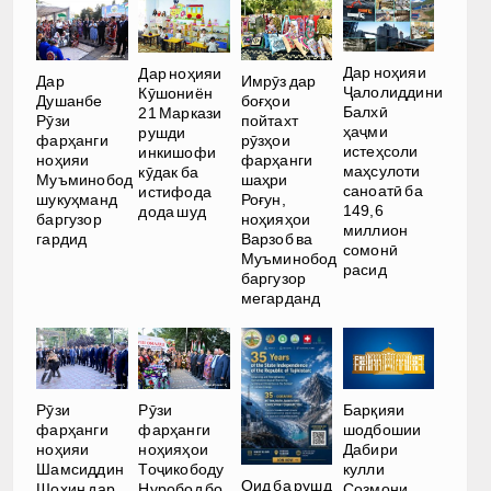
Дар ноҳияи
Дар ноҳияи
Дар
Имрӯз дар
Ҷалолиддини
Кӯшониён
Душанбе
боғҳои
Балхӣ
21 Маркази
Рӯзи
пойтахт
ҳаҷми
рушди
фарҳанги
рӯзҳои
истеҳсоли
инкишофи
ноҳияи
фарҳанги
маҳсулоти
кӯдак ба
Муъминобод
шаҳри
саноатӣ ба
истифода
шукуҳманд
Роғун,
149,6
дода шуд
баргузор
ноҳияҳои
миллион
гардид
Варзоб ва
сомонӣ
Муъминобод
расид
баргузор
мегарданд
Рӯзи
Рӯзи
Барқияи
фарҳанги
фарҳанги
шодбошии
ноҳияи
ноҳияҳои
Дабири
Шамсиддин
Тоҷикободу
кулли
Оид ба рушд
Шоҳин дар
Нуробод бо
Созмони