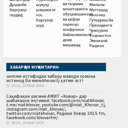
ва таҳкими
Душанбе
шукуҳу
Милали
мониторинги
баргузор
шаҳомати
Муттаҳид
обуҳавошиносӣ
гардид
хос
Антониу
ва ҳифзи
баргузор
Гутерриш ба
пиряхҳо
шуд
Президенти
конфронси
Ҷумҳурии
байналмилалӣ
Тоҷикистон
доир
Эмомалӣ
мешавад
Раҳмон
ХАБАРҲОИ МУҲИМТАРИН
Ҳангоми истифодаи хабару маводи сомона
истинод ба www.khovar.tj ҳатмӣ аст!
🕔
20:24, 20.Май 2024
Саҳифаҳои расмии АМИТ «Ховар» дар
шабакаҳои иҷтимоӣ: facebook.com/niatkhovar,
t.me/niatkhovar, youtube.com/@niat_Khovar_tj,
instagram.com/niat_khovar/,
twitter.com/niatkhovar, Радиои Ховар 101.5 fm,
facebook.com/khovarfm/
🕔
08:23, 20.Май 2024