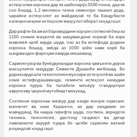
истеҳсолии корхона дар як шабонарӯз 3300 тонна, дар як
сол бошад, 1,2 миллион тонна сементро ташкил дода,
ҷараёни истеҳсолот аз майдакунӣ то ба бандубасти
натиҷаи ниҳоии истеҳсоли маҳсулот иборат хоҳад гашт.
Дар рафти ба амал баровардани корҳои сохтмонӣ беш аз
1150 сокини маҳаллӣ ва шаҳрвандони хориҷӣ ба кори
мавсимӣ ҷалб карда шуда, пас аз ба истифода додани
корхона бошад, зиёда аз 1000 ҷойи нави корӣ ба
шаҳрвандон фароҳам оварда мешаванд.
Сармоягузор ва бунёдкунандаи корхона ҷамъияти дорои
масъулияти маҳдуди Сементи Душанбе мебошад. Бо
дарназардошти технологияи муосири истеҳсолӣ ва ашёи
хоми истифодашаванда, сементи истеҳсол намудаи
корхона пурра ба талаботи меъёру стандартҳои
аврупоиву ҷаҳонӣ мутобиқат мекунад.
Сохтмони корхонаи мазкур дар назди конҳои оҳаксанг,
магнетит ва хоки Харангон, ки дар наздикии он
мавҷуданд, ба нақша гирифта шуда, сохтмон, воридоти
техника, технология, дастгоҳу таҷҳизот ва дигар
лавозимоти зарурӣ пурра бо ҷалби сармояи ватанӣ
роҳандозӣ хоҳад гашт.