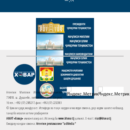
Агентии Миллии Иттилоотии Тоҷикистон
734018. ш. Душанбе, хиёбони Саъдии Шерозӣ,
16 тел.: +992 (37) 2385217, факс: +992 (37) 2232383
© Ҳамаи ҳуқуқ маҳфуз аст. Истифода ва паҳн кардани маводи сомона, дар кадом шакле набошад,
танҳо бо иҷозати хаттии роҳбарияти
АМИТ «Ховар»
имконпазир аст. Истинод ба
www.khovar.tj
ҳатмист. E-mail:
niat@khovar.tj
Омодакунандаи сомона:
Агентии рекламавии "adMedia"