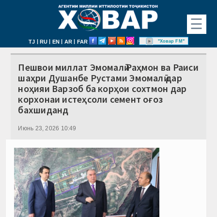
☰
|
|
|
|
"Ховар FM"
TJ
RU
EN
AR
FAR
Пешвои миллат Эмомалӣ Раҳмон ва Раиси
шаҳри Душанбе Рустами Эмомалӣ дар
ноҳияи Варзоб ба корҳои сохтмон дар
корхонаи истеҳсоли семент оғоз
бахшиданд
Июнь 23, 2026 10:49