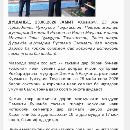
ДУШАНБЕ, 23.06.2026 /АМИТ «Ховар»/.
23 июн
Президенти Ҷумҳурии Тоҷикистон, Пешвои миллат
муҳтарам Эмомалӣ Раҳмон ва Раиси Маҷлиси миллии
Маҷлиси Олии Ҷумҳурии Тоҷикистон, Раиси шаҳри
Душанбе муҳтарам Рустами Эмомалӣ дар ноҳияи
Варзоб ба корҳои сохтмон дар корхонаи истеҳсоли
семент оғоз бахшиданд.
Мавриди зикри хос аст, ки тасмим дар бораи бунёди
корхонаи нави семент дар доираи иҷрои супориши
Роҳбари давлат муҳтарам Эмомалӣ Раҳмон дар маҷлиси
Ҳукумати Ҷумҳурии Тоҷикистон аз 28 майи соли 2026
барои сохтмони 4 корхонаи нави семент бо иқтидори
умумии 6 млн. тонна дар як сол гирифта шудааст.
Ҳамин тавр ҷамъияти дорои масъулияти маҳдуди
Сементи Душанбе тасмим гирифт корхонаи нави
истеҳсоли сементро дар қисмати ҷануби деҳаи
Харангони боло дар масоҳати 18 га дар муддати 17 моҳ
сохта, ба истифода диҳад.
Зимни муаррифии лоиҳа иттилоъ дода шуд, ки иқтидори