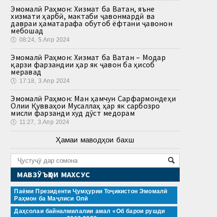
Эмомалӣ Раҳмон: Хизмат ба Ватан, яъне
хизмати ҳарбӣ, мактаби ҷавонмардӣ ва
давраи ҳаматарафа обутоб ёфтани ҷавонон
мебошад
🕔
08:24, 5.Апр 2024
Эмомалӣ Раҳмон: Хизмат ба Ватан – Модар
қарзи фарзандии ҳар як ҷавон ба ҳисоб
меравад
🕔
17:18, 3.Апр 2024
Эмомалӣ Раҳмон: Ман ҳамчун Сарфармондеҳи
Олии Қувваҳои Мусаллаҳ ҳар як сарбозро
мисли фарзанди худ дӯст медорам
🕔
11:27, 3.Апр 2024
Ҳамаи маводҳои бахш
МАВЗӮЪҲОИ МАХСУС
Паёми Президенти Ҷумҳурии Тоҷикистон Эмомалӣ
Раҳмон ба Маҷлиси Олӣ
Даҳсолаи байналмилалии амал «Об барои рушди