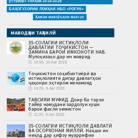
устувор» солҳои 2018-2028
БАҲОГУЗОРИИ ЛОИҲАИ НБО «РОҒУН»
Ҳамаи мавзӯъҳои махсус
МАВОДҲОИ ТАҲЛИЛӢ
35-СОЛАГИИ ИСТИҚЛОЛИ
ДАВЛАТИИ ТОҶИКИСТОН —
ЗАМИНА БАРОИ ИМКОНОТИ НАВ.
Мулоҳизаҳо дар ин маврид
🕔
10:00, 10.Авг 2026
Тоҷикистон соҳибихтиёрӣ ва
истиқлолияти дигар давлатҳои
ҷаҳонро эҳтиром менамояд
🕔
14:29, 9.Авг 2026
ТАВСИЯИ МУФИД. Доир ба тарзи
тайёр намудани зардолуи хушк
барои фасли зимистон
🕔
11:20, 9.Авг 2026
35-СОЛАГИИ ИСТИҚЛОЛИ ДАВЛАТӢ
ВА ОСОРХОНАИ МИЛЛӢ. Нақши ин
ниҳод дар ҳифзу муаррифии