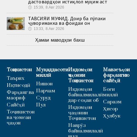
дастовардҳои истиқлол муҳим аст
🕔
15:39, 8.Авг 2026
ТАВСИЯИ МУФИД. Доир ба пӯпаки
ҷуворимакка ва фоидаи он
🕔
13:33, 8.Авг 2026
Ҳамаи маводҳои бахш
Тоҷикистон
Муқаддасоти
Иқдомҳои
Мавзеъҳои
миллӣ
ҷаҳонии
фарҳангию
Таърих
Тоҷикистон
сайёҳӣ
Нишон
Иқтисодӣ
Иқдомҳои
Боғи
Парчам
Фарҳанг ва
байналмилалӣ
миллӣ
маориф
Суруд
дар соҳаи об
Саразм
Сайёҳӣ
Пул
Иқдомҳои
Ҳисор
Тоҷикистон
ҷаҳонии
Ҳулбук
ва ҷомеаи
Тоҷикистон
ҷаҳон
Наврӯз
байналмилалӣ
шуд