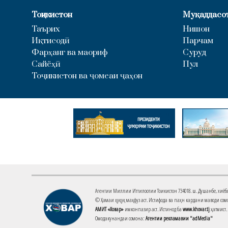
Тоҷикистон
Муқаддасо
Таърих
Нишон
Иқтисодӣ
Парчам
Фарҳанг ва маориф
Суруд
Сайёҳӣ
Пул
Тоҷикистон ва ҷомеаи ҷаҳон
Агентии Миллии Иттилоотии Тоҷикистон 734018. ш. Душанбе, хиёбони 
© Ҳамаи ҳуқуқ маҳфуз аст. Истифода ва паҳн кардани маводи сомо
АМИТ «Ховар»
имконпазир аст. Истинод ба
www.khovar.tj
ҳатмист.
Омодакунандаи сомона:
Агентии рекламавии "adMedia"