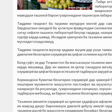
-Тибқи ит
лаборато
микроскоп
маводҳои ташхисӣ барои гузаронидани ташхисҳои лабара
Тақдими таҷҳизот ба таҳкими иқтидори миллӣ дар сам
бардоштани омодагӣ ба ҳолатҳои фавқулодаи саломатии 
сатҳу сифати ташхиси лабораторӣ беҳтар гардида, назора
пурзӯр карда шавад. Ин иқдом ҳамчунин ба таъмини амни
мусоидат хоҳад намуд.
Тақдими таҷҳизоти муосир қадами муҳим дар роҳи такм
давлатии бехатарии озуқаворӣ ва ҳифзи солимии аҳолӣ ба
Бояд гуфт, ки дар Тоҷикистон ба масъалаҳои таъмини амн
карда мешавад. Дар ин замина як қатор санадҳои меъё
озуқаворӣ ва ҳифзи бозори истеъмолӣ тадбирҳои зарурӣ 
Кормандони Кумитаи бехатарии озуқаворӣ дар ҳамкорӣ б
пешгирии муомилоти маҳсулоти пастсифат ва муҳлатгу
назарасро ба роҳ монда, гузаронидани санҷишҳо, корҳои
тадбирҳое мебошад, ки барои таъмини бехатарии озуқав
Таъмини амнияти озуқаворӣ аз ҷумлаи ҳадафҳои афзалия
ин мақсад даҳҳо барномаҳои давлатӣ қабулу амалӣ гард
таъмини аҳолӣ бо маҳсулоти озуқавории босифат, бехатар