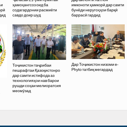
ъи
ҳамоҳангсоз оид ба
имконоти ҳамкорӣ дар самти
орӣ
содагардонии расмиёти
бунёди неругоҳҳои барқӣ
дид
савдо доир шуд
баррасӣ гардид
Дар Тоҷикистон низоми e-
Тоҷикистон таҷрибаи
Phyto татбиқ мегардад
пешрафтаи Қазоқистонро
дар самти истифода аз
технологияҳои нав барои
рушди соҳаи мелиоратсия
меомӯзад
»