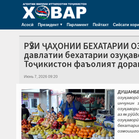
Асосӣ
Президент
Парламент
Пойтахт
Сиёсати хор
РӮЗИ ҶАҲОНИИ БЕХАТАРИИ О
давлатии бехатарии озуқав
Тоҷикистон фаъолият дора
Июнь 7, 2026 09:20
ДУШАНБЕ,
озуқавор
инчунин 
озуқавори
аз як рӯй
озуқавор
бехатари
озмоишгоҳ