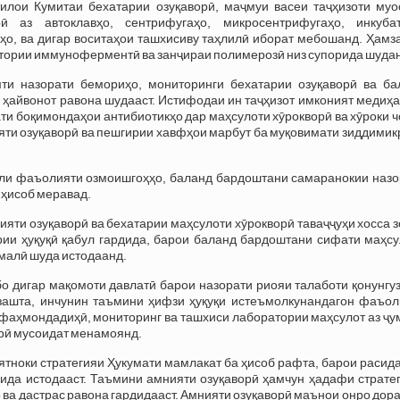
тилои Кумитаи бехатарии озуқаворӣ, маҷмуи васеи таҷҳизоти муо
рӣ аз автоклавҳо, сентрифугаҳо, микросентрифугаҳо, инкубат
ҳо, ва дигар воситаҳои ташхисиву таҳлилӣ иборат мебошанд. Ҳамз
тории иммуноферментӣ ва занҷираи полимерозӣ низ супорида шуда
ти назорати бемориҳо, мониторинги бехатарии озуқаворӣ ва ба
ҳайвонот равона шудааст. Истифодаи ин таҷҳизот имконият медиҳа
ти боқимондаҳои антибиотикҳо дар маҳсулоти хӯрокворӣ ва хӯроки 
яти озуқаворӣ ва пешгирии хавфҳои марбут ба муқовимати зиддими
или фаъолияти озмоишгоҳҳо, баланд бардоштани самаранокии назо
 ҳисоб меравад.
ияти озуқаворӣ ва бехатарии маҳсулоти хӯрокворӣ таваҷҷуҳи хосса 
рии ҳуқуқӣ қабул гардида, барои баланд бардоштани сифати маҳсу
амалӣ шуда истодаанд.
о дигар мақомоти давлатӣ барои назорати риояи талаботи қонунгу
зашта, инчунин таъмини ҳифзи ҳуқуқи истеъмолкунандагон фаъол
 фаҳмондадиҳӣ, мониторинг ва ташхиси лаборатории маҳсулот аз ҷ
орӣ мусоидат менамоянд.
тноки стратегияи Ҳукумати мамлакат ба ҳисоб рафта, барои расид
ида истодааст. Таъмини амнияти озуқаворӣ ҳамчун ҳадафи стратег
 ва дастрас равона гардидааст. Амнияти озуқаворӣ маънои онро дора