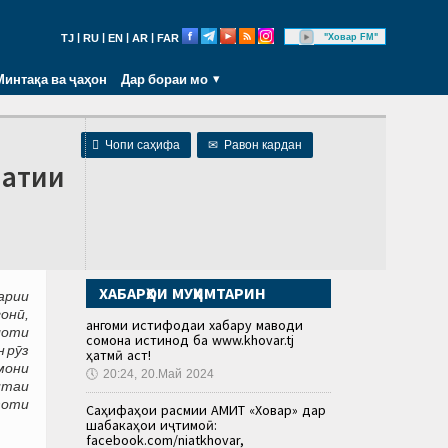
|
|
|
|
"Ховар FM"
TJ
RU
EN
AR
FAR
Минтақа ва ҷаҳон
Дар бораи мо

Чопи саҳифа
✉
Равон кардан
латии
ХАБАРҲОИ МУҲИМТАРИН
арии
онӣ,
Ҳангоми истифодаи хабару маводи
лоти
сомона истинод ба www.khovar.tj
 рӯз
ҳатмӣ аст!
змони
🕔
20:24, 20.Май 2024
итаи
зоти
Саҳифаҳои расмии АМИТ «Ховар» дар
шабакаҳои иҷтимоӣ:
facebook.com/niatkhovar,