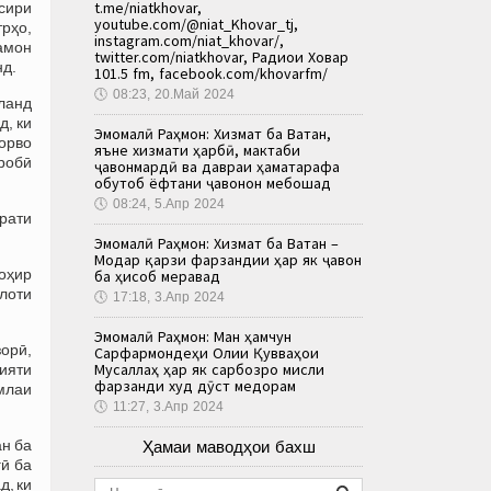
t.me/niatkhovar,
сири
youtube.com/@niat_Khovar_tj,
рҳо,
instagram.com/niat_khovar/,
амон
twitter.com/niatkhovar, Радиои Ховар
нд.
101.5 fm, facebook.com/khovarfm/
🕔
08:23, 20.Май 2024
ланд
д, ки
Эмомалӣ Раҳмон: Хизмат ба Ватан,
чорво
яъне хизмати ҳарбӣ, мактаби
кробӣ
ҷавонмардӣ ва давраи ҳаматарафа
обутоб ёфтани ҷавонон мебошад
🕔
08:24, 5.Апр 2024
рати
Эмомалӣ Раҳмон: Хизмат ба Ватан –
Модар қарзи фарзандии ҳар як ҷавон
зоҳир
ба ҳисоб меравад
лоти
🕔
17:18, 3.Апр 2024
Эмомалӣ Раҳмон: Ман ҳамчун
зорӣ,
Сарфармондеҳи Олии Қувваҳои
Мусаллаҳ ҳар як сарбозро мисли
ияти
фарзанди худ дӯст медорам
умлаи
🕔
11:27, 3.Апр 2024
ан ба
Ҳамаи маводҳои бахш
ӣ ба
д, ки