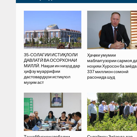
35-СОЛАГИИ ИСТИҚЛОЛИ
Ҳаҷми умумии
ДАВЛАТӢ ВА ОСОРХОНАИ
маблағгузории сармоя д
МИЛЛӢ. Нақши ин ниҳод дар
ноҳияи Хуросон ба зиёда
ҳифзу муаррифии
337 миллион сомонӣ
дастовардҳои истиқлол
расонида шуд
муҳим аст
Ташаббусҳои глобалии
Сулаймон Зиёзода дар