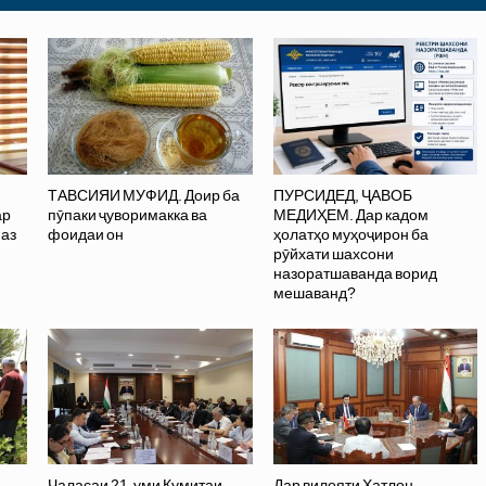
ТАВСИЯИ МУФИД. Доир ба
ПУРСИДЕД, ҶАВОБ
ар
пӯпаки ҷуворимакка ва
МЕДИҲЕМ. Дар кадом
 аз
фоидаи он
ҳолатҳо муҳоҷирон ба
рӯйхати шахсони
назоратшаванда ворид
мешаванд?
Ҷаласаи 21-уми Кумитаи
Дар вилояти Хатлон