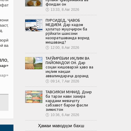
фоидаи он
ифат
🕔
13:33, 8.Авг 2026
мони
ПУРСИДЕД, ҶАВОБ
МЕДИҲЕМ. Дар кадом
ааст,
ҳолатҳо муҳоҷирон ба
д.
рӯйхати шахсони
назоратшаванда ворид
аворӣ
мешаванд?
оӣ ва
🕔
12:00, 8.Авг 2026
ТАҒЙИРЁБИИ ИҚЛИМ ВА
ЛЛО,
ПАЙОМАДҲОИ ОН. Дар
вар»
соҳаи кишоварзӣ ҳаво ва
иқлим нақши
вар»
аввалиндараҷа доранд
🕔
09:14, 7.Авг 2026
ТАВСИЯҲОИ МУФИД. Доир
ба тарзи нави захира
кардани меваҷоту
сабзавот барои фасли
зимистон
🕔
10:36, 6.Авг 2026
Ҳамаи маводҳои бахш