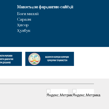
Мавзеъҳои фарҳангию сайёҳӣ
Боғи миллӣ
Саразм
Ҳисор
Ҳулбук