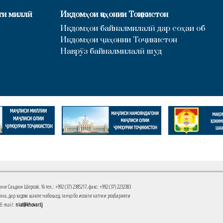
ти миллӣ
Иқдомҳои ҷаҳонии Тоҷикистон
Иқдомҳои байналмилалӣ дар соҳаи об
Иқдомҳои ҷаҳонии Тоҷикистон
Наврӯз байналмилалӣ шуд
Саъдии Шерозӣ, 16 тел.: +992 (37) 2385217, факс: +992 (37) 2232383
на, дар кадом шакле набошад, танҳо бо иҷозати хаттии роҳбарияти
 E-mail:
niat@khovar.tj