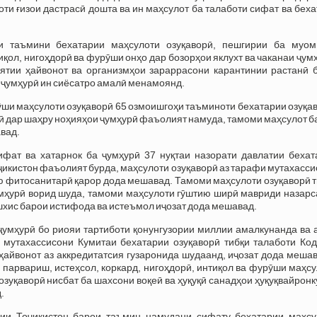
ти ғизои дастрасӣ дошта ва ин маҳсулот ба талаботи сифат ва бех
и таъмини бехатарии маҳсулоти озуқаворӣ, пешгирии ба муом
қол, нигоҳдорӣ ва фурӯши онҳо дар бозорҳои яклухт ва чаканаи ҷум
ятии ҳайвонот ва организмҳои зараррасони карантинии растанӣ б
и ҷумҳурӣ ин сиёсатро амалӣ менамоянд.
ӯши маҳсулоти озуқаворӣ 65 озмоишгоҳи таъминоти бехатарии озуқа
рӣ дар шаҳру ноҳияҳои ҷумҳурӣ фаъолият намуда, тамоми маҳсулот 
вад.
ифат ва хатарнок ба ҷумҳурӣ 37 нуқтаи назорати давлатии бехат
ҷикистон фаъолият бурда, маҳсулоти озуқаворӣ аз тарафи мутахасс
ю фитосанитарӣ қарор дода мешавад. Тамоми маҳсулоти озуқаворӣ 
умҳурӣ ворид шуда, тамоми маҳсулоти гӯштию ширӣ мавриди назарс
шхис барои истифода ва истеъмол иҷозат дода мешавад.
 ҷумҳурӣ бо риояи тартиботи қонунгузории миллии амалкунанда ва 
и мутахассисони Кумитаи бехатарии озуқаворӣ тибқи талаботи Код
айвонот аз аккредитатсия гузаронида шудаанд, иҷозат дода мешав
парвариш, истеҳсол, коркард, нигоҳдорӣ, интиқол ва фурӯши маҳс
зуқаворӣ нисбат ба шахсони воқеӣ ва ҳуқуқӣ санадҳои ҳуқуқвайрон
.
рии Тоҷикистон барои таъмин намудани сифату бехатарии маҳсу