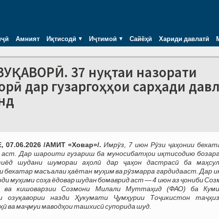
иҷӣ
Амният
Иқтисодӣ
Иҷтимоӣ
Сайёҳӣ
Хариди давлатӣ
ЗУҚАВОРӢ. 37 нуқтаи назорати
орӣ дар гузаргоҳҳои сарҳади дав
нд
 07.06.2026 /АМИТ «Ховар»/.
Имрӯз, 7 июн Рӯзи ҷаҳонии бехат
ӣ аст. Дар шароити гузариш ба муносибатҳои иқтисодию бозарг
зиёд шудани шумораи аҳолӣ дар ҷаҳон дастрасӣ ба маҳсу
и бехатар масъалаи ҳаётан муҳим ва рӯзмарра гардидааст. Дар ин
доди муҳими соҳа ёдовар шудан бомаврид аст — 4 июн аз ҷониби Со
ӣ ва кишоварзии Созмони Милали Муттаҳид (ФАО) ба Кум
и озуқавории назди Ҳукумати Ҷумҳурии Тоҷикистон таҷҳи
ӣ ва маҷмуи маводҳои ташхисӣ супорида шуд.