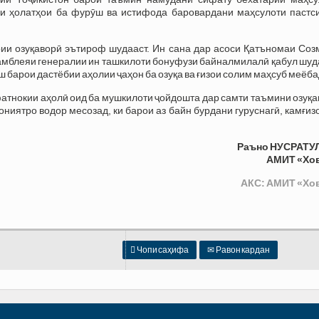
рии ҳолатҳои ба фурӯш ва истифода баровардани маҳсулоти пастс
рии озуқаворӣ эътироф шудааст. Ин сана дар асоси Қатъномаи Соз
самблеяи генералии ин ташкилоти бонуфузи байналмилалӣ қабул шуд
 барои дастёбии аҳолии ҷаҳон ба озуқа ва ғизои солим маҳсуб меёба
атнокии аҳолӣ оид ба мушкилоти ҷойдошта дар самти таъмини озуқ
ниятро водор месозад, ки барои аз байн бурдани гуруснагӣ, камғиз
Раъно НУСРАТУ
АМИТ «Хо
АКС: АМИТ «Хо

Чопи саҳифа
✉
Равон кардан