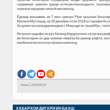
озуқаворӣ, ҳимояи ҳуқуқи истеъмолкунандагон, пешги
чораҳои заруриро амалӣ менамояд.
Ёдовар мешавем, ки 7 июн ҳамчун Рӯзи ҷаҳонии бехата
Милали Муттаҳид, ки 20 декабри соли 2018 аз тарафи Ас
ба ҳукми анъана даромадааст. Мақсади ин ташаббус, талош
Инчунин ҳадафи ин рӯз баланд бардоштани сатҳи маъриф
ва бехатарии он дар ҷомеаи имрӯза ба шумор рафта, инсо
камбизоатии инсонҳо кӯшиш намоянд.
Июнь 7, 2026 09:20
ХАБАРҲОИ ДИГАРИ ИН БАХШ