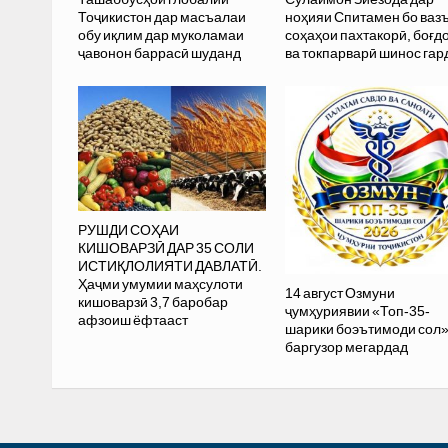
Тоҷикистон дар масъалаи
ноҳияи Спитамен бо ваз
обу иқлим дар муколамаи
соҳаҳои пахтакорӣ, боғд
ҷавонон баррасӣ шуданд
ва токпарварӣ шинос гар
РУШДИ СОҲАИ
КИШОВАРЗӢ ДАР 35 СОЛИ
ИСТИҚЛОЛИЯТИ ДАВЛАТӢ.
Ҳаҷми умумии маҳсулоти
14 август Озмуни
кишоварзӣ 3,7 баробар
ҷумҳуриявии «Топ-35-
афзоиш ёфтааст
шарики боэътимоди сол
баргузор мегардад