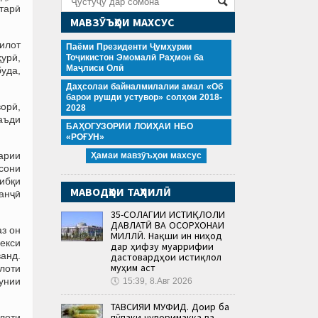
атарӣ
МАВЗӮЪҲОИ МАХСУС
илот
Паёми Президенти Ҷумҳурии
ҳурӣ,
Тоҷикистон Эмомалӣ Раҳмон ба
Маҷлиси Олӣ
уда,
Даҳсолаи байналмилалии амал «Об
барои рушди устувор» солҳои 2018-
ворӣ,
2028
баъди
БАҲОГУЗОРИИ ЛОИҲАИ НБО
«РОҒУН»
арии
Ҳамаи мавзӯъҳои махсус
исони
тибқи
МАВОДҲОИ ТАҲЛИЛӢ
анҷӣ
35-СОЛАГИИ ИСТИҚЛОЛИ
ДАВЛАТӢ ВА ОСОРХОНАИ
аз он
МИЛЛӢ. Нақши ин ниҳод
екси
дар ҳифзу муаррифии
анд.
дастовардҳои истиқлол
муҳим аст
улоти
кунии
🕔
15:39, 8.Авг 2026
ТАВСИЯИ МУФИД. Доир ба
пӯпаки ҷуворимакка ва
лоти