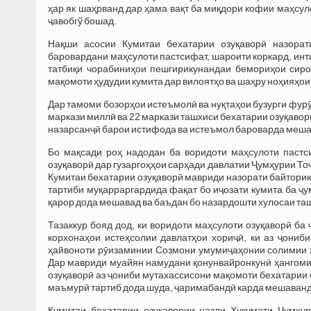
ҳар як шаҳрванд дар ҳама вақт ба миқдори кофии маҳсуло
ҷавобгў бошад.
Нақши асосии Кумитаи бехатарии озуқаворӣ назорат
баровардани маҳсулоти пастсифат, шароити коркард, инти
татбиқи чорабиниҳои пешгирикунандаи бемориҳои сиро
мақомоти ҳудудии кумита дар вилоятҳо ва шаҳру ноҳияҳо
Дар тамоми бозорҳои истеъмолӣ ва нуқтаҳои бузурги фур
маркази миллӣ ва 22 маркази ташхиси бехатарии озуқаво
назарсанҷӣ барои истифода ва истеъмол бароварда меша
Бо мақсади роҳ надодан ба воридоти маҳсулоти пастс
озуқаворӣ дар гузаргоҳҳои сарҳади давлатии Ҷумҳурии То
Кумитаи бехатарии озуқаворӣ мавриди назорати байтори
тартиби муқарраргардида фақат бо иҷозати кумита ба ҷ
қарор дода мешавад ва баъдан бо назардошти хулосаи та
Тазаккур бояд дод, ки воридоти маҳсулоти озуқаворӣ ба
корхонаҳои истеҳсолии давлатҳои хориҷӣ, ки аз ҷониб
ҳайвоноти рӯизаминии Созмони умумиҷаҳонии солимии ҳ
Дар мавриди муайян намудани қонунвайронкунӣ ҳангоми 
озуқаворӣ аз ҷониби мутахассисони мақомоти бехатарии о
маъмурӣ тартиб дода шуда, ҷаримабандӣ карда мешаванд
Кумитаи бехатарии озуқавории назди Ҳукумати Ҷумҳу