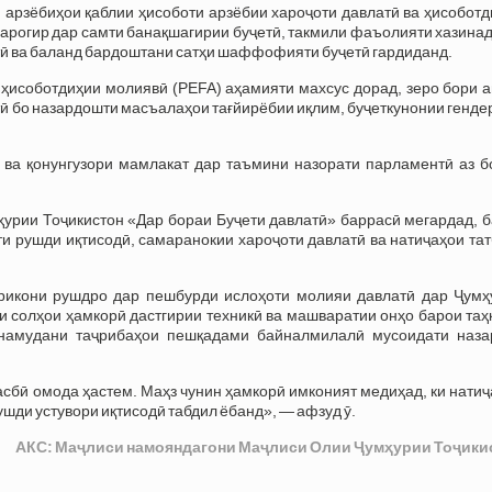
 арзёбиҳои қаблии ҳисоботи арзёбии хароҷоти давлатӣ ва ҳисобот
арогир дар самти банақшагирии буҷетӣ, такмили фаъолияти хазина
тӣ ва баланд бардоштани сатҳи шаффофияти буҷетӣ гардиданд.
 ҳисоботдиҳии молиявӣ (PEFA) аҳамияти махсус дорад, зеро бори 
ӣ бо назардошти масъалаҳои тағйирёбии иқлим, буҷеткунонии генде
ва қонунгузори мамлакат дар таъмини назорати парламентӣ аз б
ҳурии Тоҷикистон «Дар бораи Буҷети давлатӣ» баррасӣ мегардад, 
 рушди иқтисодӣ, самаранокии хароҷоти давлатӣ ва натиҷаҳои тат
рикони рушдро дар пешбурди ислоҳоти молияи давлатӣ дар Ҷумҳ
ли солҳои ҳамкорӣ дастгирии техникӣ ва машваратии онҳо барои та
 намудани таҷрибаҳои пешқадами байналмилалӣ мусоидати наза
сбӣ омода ҳастем. Маҳз чунин ҳамкорӣ имконият медиҳад, ки нати
ушди устувори иқтисодӣ табдил ёбанд», — афзуд ӯ.
АКС: Маҷлиси намояндагони Маҷлиси Олии Ҷумҳурии Тоҷики