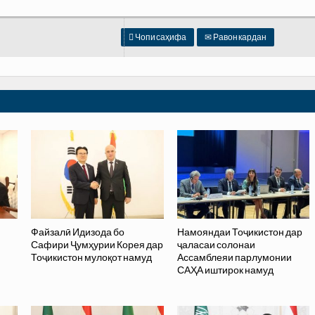

Чопи саҳифа
✉
Равон кардан
Файзалӣ Идизода бо
Намояндаи Тоҷикистон дар
Сафири Ҷумҳурии Корея дар
ҷаласаи солонаи
Тоҷикистон мулоқот намуд
Ассамблеяи парлумонии
САҲА иштирок намуд