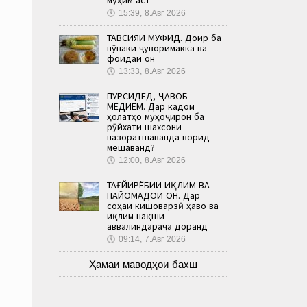
🕔
15:39, 8.Авг 2026
ТАВСИЯИ МУФИД. Доир ба
пӯпаки ҷуворимакка ва
фоидаи он
🕔
13:33, 8.Авг 2026
ПУРСИДЕД, ҶАВОБ
МЕДИҲЕМ. Дар кадом
ҳолатҳо муҳоҷирон ба
рӯйхати шахсони
назоратшаванда ворид
мешаванд?
🕔
12:00, 8.Авг 2026
ТАҒЙИРЁБИИ ИҚЛИМ ВА
ПАЙОМАДҲОИ ОН. Дар
соҳаи кишоварзӣ ҳаво ва
иқлим нақши
аввалиндараҷа доранд
🕔
09:14, 7.Авг 2026
Ҳамаи маводҳои бахш