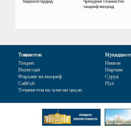
баррасӣ гардид
Ҷумҳурии Тоҷикистон
ташриф меорад
Тоҷикистон
Муқаддасо
Таърих
Нишон
Иқтисодӣ
Парчам
Фарҳанг ва маориф
Суруд
Сайёҳӣ
Пул
Тоҷикистон ва ҷомеаи ҷаҳон