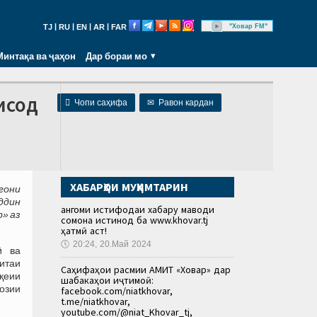
|
|
|
|
"Ховар FM"
TJ
RU
EN
AR
FAR
Минтақа ва ҷаҳон
Дар бораи мо
исод

Чопи саҳифа
✉
Равон кардан
ХАБАРҲОИ МУҲИМТАРИН
гони
ддин
Ҳангоми истифодаи хабару маводи
» аз
сомона истинод ба www.khovar.tj
ҳатмӣ аст!
🕔
20:24, 20.Май 2024
ӣ ва
итаи
Саҳифаҳои расмии АМИТ «Ховар» дар
қеии
шабакаҳои иҷтимоӣ:
озии
facebook.com/niatkhovar,
t.me/niatkhovar,
youtube.com/@niat_Khovar_tj,