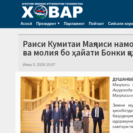
Асосӣ
Президент
Парламент
Пойтахт
Сиёсати хор
Раиси Кумитаи Маҷлиси нам
ва молия бо ҳайати Бонки ҷ
Июнь 5, 2026 10:07
ДУШАНБЕ,
Маҷлиси 
Ашурзода 
Маҷлиси н
Зимни му
ҳисоботд
баҳодиҳи
идоракун
самтҳои т