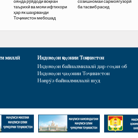
оянда рӯйдоди воқеан
созишномаи сармоягузорӣ
таърихӣ ва мояи ифтихори
ба тасвиб расид
ҳар як шаҳрванди
Тоҷикистон мебошад
ти миллӣ
Иқдомҳои ҷаҳонии Тоҷикистон
Иқдомҳои байналмилалӣ дар соҳаи об
Иқдомҳои ҷаҳонии Тоҷикистон
Наврӯз байналмилалӣ шуд