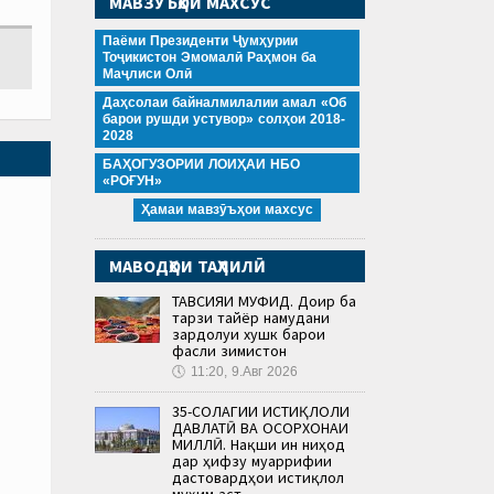
МАВЗӮЪҲОИ МАХСУС
Паёми Президенти Ҷумҳурии
Тоҷикистон Эмомалӣ Раҳмон ба
Маҷлиси Олӣ
Даҳсолаи байналмилалии амал «Об
барои рушди устувор» солҳои 2018-
2028
БАҲОГУЗОРИИ ЛОИҲАИ НБО
«РОҒУН»
Ҳамаи мавзӯъҳои махсус
МАВОДҲОИ ТАҲЛИЛӢ
ТАВСИЯИ МУФИД. Доир ба
тарзи тайёр намудани
зардолуи хушк барои
фасли зимистон
🕔
11:20, 9.Авг 2026
35-СОЛАГИИ ИСТИҚЛОЛИ
ДАВЛАТӢ ВА ОСОРХОНАИ
МИЛЛӢ. Нақши ин ниҳод
дар ҳифзу муаррифии
дастовардҳои истиқлол
муҳим аст