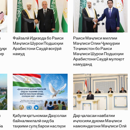
и
Файзалӣ Идизода бо Раиси
Раиси Маҷлиси миллии
Маҷлиси Шурои Подшоҳии
Маҷлиси Олии Ҷумҳурии
қуқи
Арабистони Саудӣ вохӯрӣ
Тоҷикистон бо Раиси
ир
намуд
Маҷлиси Шурои Подшоҳии
Арабистони Саудӣ мулоқот
намуданд
и
Қабули қатъномаи Даҳсолаи
Дар ҷаласаи навбатии
байналмилалӣ оид ба
иҷлосияи дуюми Маҷлиси
ба
таҳкими сулҳ барои наслҳои
намояндагони Маҷлиси Олӣ