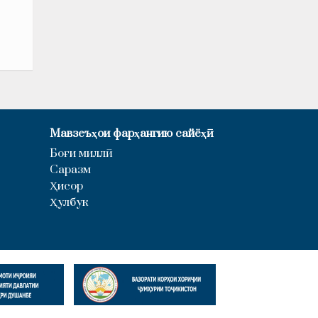
Мавзеъҳои фарҳангию сайёҳӣ
Боғи миллӣ
Саразм
Ҳисор
Ҳулбук