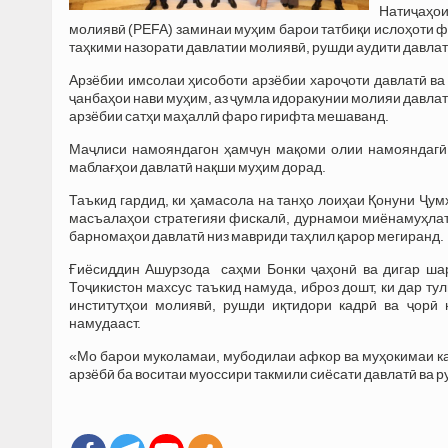
Натиҷаҳои
молиявӣ (PEFA) заминаи муҳим барои татбиқи ислоҳоти ф
таҳкими назорати давлатии молиявӣ, рушди аудити давла
Арзёбии имсолаи ҳисоботи арзёбии хароҷоти давлатӣ ва
ҷанбаҳои нави муҳим, аз ҷумла идоракунии молияи давлат
арзёбии сатҳи маҳаллӣ фаро гирифта мешаванд.
Маҷлиси намояндагон ҳамчун мақоми олии намояндагӣ 
маблағҳои давлатӣ нақши муҳим дорад.
Таъкид гардид, ки ҳамасола на танҳо лоиҳаи Қонуни Ҷум
масъалаҳои стратегияи фискалӣ, дурнамои миёнамуҳлати
барномаҳои давлатӣ низ мавриди таҳлил қарор мегиранд.
Ғиёсиддин Ашурзода саҳми Бонки ҷаҳонӣ ва дигар ша
Тоҷикистон махсус таъкид намуда, иброз дошт, ки дар ту
институтҳои молиявӣ, рушди иқтидори кадрӣ ва ҷорӣ
намудааст.
«Мо барои муколамаи, мубодилаи афкор ва муҳокимаи ка
арзёбӣ ба воситаи муоссири такмили сиёсати давлатӣ ва р