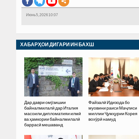
Июнь 5, 2026 10:07
ХАБАРҲОИ ДИГАРИ ИН БАХШ
Дар даври омӯзишии
Файзалӣ Идизода бо
байналмилалӣ дар Италия
муовини раиси Маҷлиси
масоили дипломатияи илмӣ
миллии Ҷумҳурии Корея
ва ҳамкории байналмилалӣ
вохӯрӣ намуд
баррасӣ мешаванд