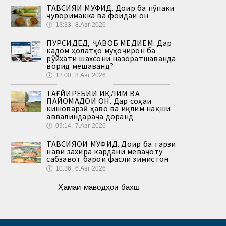
ТАВСИЯИ МУФИД. Доир ба пӯпаки
ҷуворимакка ва фоидаи он
🕔
13:33, 8.Авг 2026
ПУРСИДЕД, ҶАВОБ МЕДИҲЕМ. Дар
кадом ҳолатҳо муҳоҷирон ба
рӯйхати шахсони назоратшаванда
ворид мешаванд?
🕔
12:00, 8.Авг 2026
ТАҒЙИРЁБИИ ИҚЛИМ ВА
ПАЙОМАДҲОИ ОН. Дар соҳаи
кишоварзӣ ҳаво ва иқлим нақши
аввалиндараҷа доранд
🕔
09:14, 7.Авг 2026
ТАВСИЯҲОИ МУФИД. Доир ба тарзи
нави захира кардани меваҷоту
сабзавот барои фасли зимистон
🕔
10:36, 6.Авг 2026
Ҳамаи маводҳои бахш