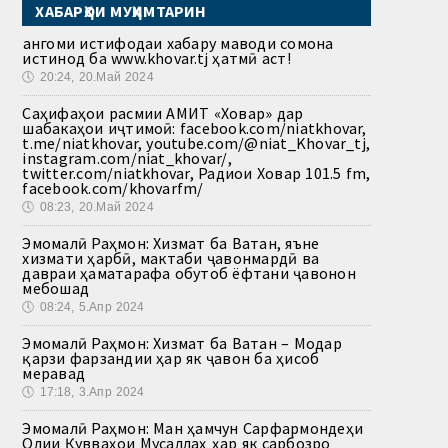
ХАБАРҲОИ МУҲИМТАРИН
Ҳангоми истифодаи хабару маводи сомона
истинод ба www.khovar.tj ҳатмӣ аст!
🕔
20:24, 20.Май 2024
Саҳифаҳои расмии АМИТ «Ховар» дар
шабакаҳои иҷтимоӣ: facebook.com/niatkhovar,
t.me/niatkhovar, youtube.com/@niat_Khovar_tj,
instagram.com/niat_khovar/,
twitter.com/niatkhovar, Радиои Ховар 101.5 fm,
facebook.com/khovarfm/
🕔
08:23, 20.Май 2024
Эмомалӣ Раҳмон: Хизмат ба Ватан, яъне
хизмати ҳарбӣ, мактаби ҷавонмардӣ ва
давраи ҳаматарафа обутоб ёфтани ҷавонон
мебошад
🕔
08:24, 5.Апр 2024
Эмомалӣ Раҳмон: Хизмат ба Ватан – Модар
қарзи фарзандии ҳар як ҷавон ба ҳисоб
меравад
🕔
17:18, 3.Апр 2024
Эмомалӣ Раҳмон: Ман ҳамчун Сарфармондеҳи
Олии Қувваҳои Мусаллаҳ ҳар як сарбозро