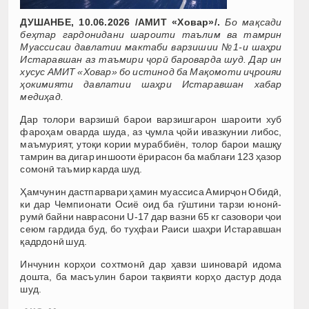
ДУШАНБЕ, 10.06.2026 /АМИТ «Ховар»/.
Бо мақсади
беҳтар гардонидани шароити таълим ва тамрин
Муассисаи давлатии мактаби варзишии №1-и шаҳри
Истаравшан аз таъмири ҷорӣ бароварда шуд. Дар ин
хусус АМИТ «Ховар» бо истинод ба Мақомоти иҷроияи
ҳокимияти давлатии шаҳри Истаравшан хабар
медиҳад.
Дар толори варзишӣ барои варзишгарон шароити хуб
фароҳам оварда шуда, аз ҷумла ҷойи ивазкунии либос,
маъмурият, утоқи кории мураббиён, толор барои машқу
тамрин ва дигар иншооти ёрирасон ба маблағи 123 ҳазор
сомонӣ таъмир карда шуд.
Ҳамчунин дастпарвари ҳамин муассиса Амирҷон Обидӣ,
ки дар Чемпионати Осиё оид ба гӯштини тарзи юнонӣ-
румӣ байни наврасони U-17 дар вазни 65 кг сазовори ҷои
сеюм гардида буд, бо туҳфаи Раиси шаҳри Истаравшан
қадрдонӣ шуд.
Инчунин корҳои сохтмонӣ дар ҳавзи шиноварӣ идома
дошта, ба масъулин барои тақвияти корҳо дастур дода
шуд.