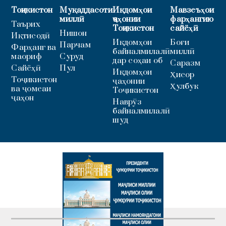
Тоҷикистон
Муқаддасоти
Иқдомҳои
Мавзеъҳои
миллӣ
ҷаҳонии
фарҳангию
Таърих
Тоҷикистон
сайёҳӣ
Нишон
Иқтисодӣ
Иқдомҳои
Боғи
Парчам
Фарҳанг ва
байналмилалӣ
миллӣ
маориф
Суруд
дар соҳаи об
Саразм
Сайёҳӣ
Пул
Иқдомҳои
Ҳисор
Тоҷикистон
ҷаҳонии
Ҳулбук
ва ҷомеаи
Тоҷикистон
ҷаҳон
Наврӯз
байналмилалӣ
шуд