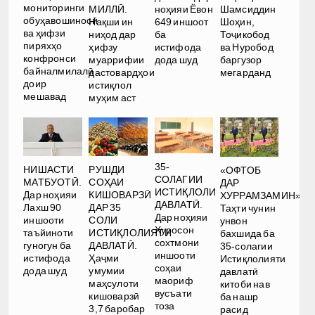
мониторинги
МИЛЛӢ.
ноҳияи Ёвон
Шамсиддин
обуҳавошиносӣ
Нақши ин
649 иншоот
Шоҳин,
ва ҳифзи
ниҳод дар
ба
Тоҷикобод
пиряхҳо
ҳифзу
истифода
ва Нуробод
конфронси
муаррифии
дода шуд
баргузор
байналмилалӣ
дастовардҳои
мегарданд
доир
истиқлол
мешавад
муҳим аст
35-
РУШДИ
НИШАСТИ
«ОФТОБ
СОЛАГИИ
СОҲАИ
МАТБУОТӢ.
ДАР
ИСТИҚЛОЛИ
КИШОВАРЗӢ
Дар ноҳияи
ХУРРАМЗАМИН».
ДАВЛАТӢ.
ДАР 35
Лахш 90
Таҳти чунин
Дар ноҳияи
СОЛИ
иншооти
унвон
Хуросон
ИСТИҚЛОЛИЯТИ
таъйиноти
бахшида ба
сохтмони
ДАВЛАТӢ.
гуногун ба
35-солагии
иншооти
Ҳаҷми
истифода
Истиқлолияти
соҳаи
умумии
дода шуд
давлатӣ
маориф
маҳсулоти
китоби нав
вусъати
кишоварзӣ
ба нашр
тоза
3,7 баробар
расид