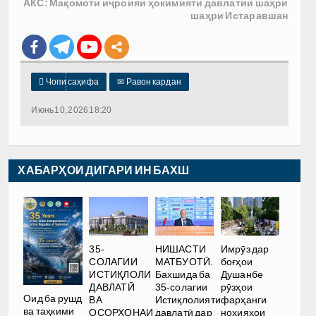
АКС: Мақомоти иҷроияи ҳокимияти давлатии шаҳри
шаҳри Истаравшан

Чопи саҳифа
✉
Равон кардан
Июнь 10, 2026 18:20
ХАБАРҲОИ ДИГАРИ ИН БАХШ
35-
НИШАСТИ
Имрӯз дар
СОЛАГИИ
МАТБУОТӢ.
боғҳои
ИСТИҚЛОЛИ
Бахшида ба
Душанбе
ДАВЛАТӢ
35-солагии
рӯзҳои
Оид ба рушд
ВА
Истиқлолияти
фарҳанги
ва таҳкими
ОСОРХОНАИ
давлатӣ дар
ноҳияҳои