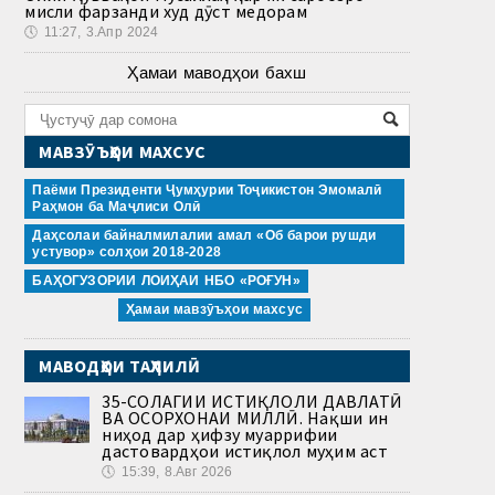
мисли фарзанди худ дӯст медорам
🕔
11:27, 3.Апр 2024
Ҳамаи маводҳои бахш
МАВЗӮЪҲОИ МАХСУС
Паёми Президенти Ҷумҳурии Тоҷикистон Эмомалӣ
Раҳмон ба Маҷлиси Олӣ
Даҳсолаи байналмилалии амал «Об барои рушди
устувор» солҳои 2018-2028
БАҲОГУЗОРИИ ЛОИҲАИ НБО «РОҒУН»
Ҳамаи мавзӯъҳои махсус
МАВОДҲОИ ТАҲЛИЛӢ
35-СОЛАГИИ ИСТИҚЛОЛИ ДАВЛАТӢ
ВА ОСОРХОНАИ МИЛЛӢ. Нақши ин
ниҳод дар ҳифзу муаррифии
дастовардҳои истиқлол муҳим аст
🕔
15:39, 8.Авг 2026