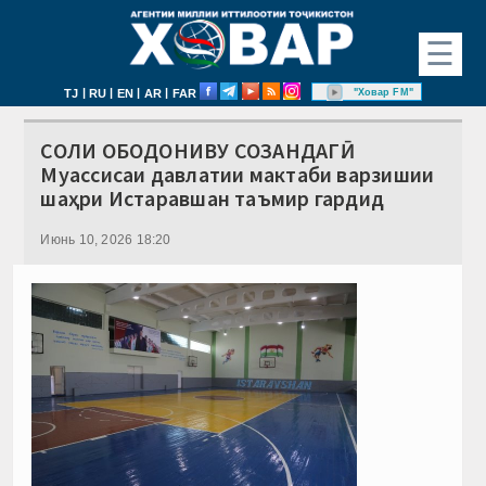
☰
|
|
|
|
"Ховар FM"
TJ
RU
EN
AR
FAR
СОЛИ ОБОДОНИВУ СОЗАНДАГӢ.
Муассисаи давлатии мактаби варзишии
шаҳри Истаравшан таъмир гардид
Июнь 10, 2026 18:20