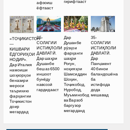
гирифтааст
афзоиш
ёфтааст
35-
Дар
35-
«ТОҶИКИСТОН
СОЛАГИИ
Душанбе
СОЛАГИИ
—
ИСТИҚЛОЛИ
рӯзҳои
ИСТИҚЛОЛИ
КИШВАРИ
ДАВЛАТӢ.
фарҳанги
ДАВЛАТӢ.
ЁДГОРИҲОИ
Дар шаҳри
шаҳри
Дар
НОДИР».
Душанбе
Роғун,
Панҷакент
Дар Италия
беш аз 6500
ноҳияҳои
40 бинои
намоиши
иншоот
Шамсиддин
баландошёна
шоҳкорҳои
бунёду
Шоҳин,
ба
беназири
навсозӣ
Тоҷикобод,
истифода
мероси
гардидааст
Нуробод,
дода
таърихию
Муъминобод
мешавад
фарҳангии
ва Варзоб
Тоҷикистон
баргузор
доир
мегарданд
мегардад