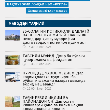
БАҲОГУЗОРИИ ЛОИҲАИ НБО «РОҒУН»
Ҳамаи мавзӯъҳои махсус
МАВОДҲОИ ТАҲЛИЛӢ
35-СОЛАГИИ ИСТИҚЛОЛИ ДАВЛАТӢ
ВА ОСОРХОНАИ МИЛЛӢ. Нақши ин
ниҳод дар ҳифзу муаррифии
дастовардҳои истиқлол муҳим аст
🕔
15:39, 8.Авг 2026
ТАВСИЯИ МУФИД. Доир ба пӯпаки
ҷуворимакка ва фоидаи он
🕔
13:33, 8.Авг 2026
ПУРСИДЕД, ҶАВОБ МЕДИҲЕМ. Дар
кадом ҳолатҳо муҳоҷирон ба
рӯйхати шахсони назоратшаванда
ворид мешаванд?
🕔
12:00, 8.Авг 2026
ТАҒЙИРЁБИИ ИҚЛИМ ВА
ПАЙОМАДҲОИ ОН. Дар соҳаи
кишоварзӣ ҳаво ва иқлим нақши
аввалиндараҷа доранд