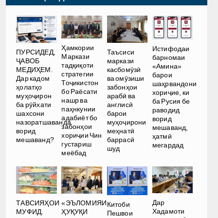
Ҳамкории
Истифодаи
ПУРСИДЕД,
Таъсиси
Маркази
барномаи
ҶАВОБ
маркази
тадқиқоти
«Амина»
МЕДИҲЕМ.
касбомӯзӣ
стратегии
барои
Дар кадом
ва омӯзиши
Тоҷикистон
шаҳрвандони
ҳолатҳо
забонҳои
бо Раёсати
хориҷие, ки
муҳоҷирон
арабӣ ва
нашр ва
ба Русия бе
ба рӯйхати
англисӣ
паҳнкунии
раводид
шахсони
барои
адабиёт бо
ворид
назоратшаванда
муҳоҷирони
забонҳои
мешаванд,
ворид
меҳнатӣ
хориҷии Чин
ҳатмӣ
мешаванд?
баррасӣ
густариш
мегардад
шуд
меёбад
Дар
ТАВСИЯҲОИ
«ЭЪЛОМИЯИ
Китоби
Хадамоти
МУФИД.
ҲУҚУҚИ
Пешвои