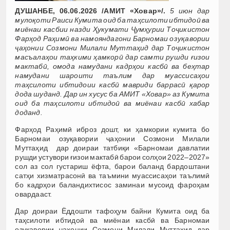
ДУШАНБЕ, 06.06.2026 /АМИТ «Ховар»/.
5 июн дар
мулоқоти Раиси Кумита оид ба таҳсилоти ибтидоӣ ва
миёнаи касбии назди Ҳукумати Ҷумҳурии Тоҷикистон
Фарҳод Раҳимӣ ва намояндагони Барномаи озуқавории
ҷаҳонии Созмони Милали Муттаҳид дар Тоҷикистон
масъалаҳои таҳкими ҳамкорӣ дар самти рушди ғизои
мактабӣ, омода намудани кадрҳои касбӣ ва беҳтар
намудани шароити таълим дар муассисаҳои
таҳсилоти ибтидоии касбӣ мавриди баррасӣ қарор
дода шуданд. Дар ин хусус ба АМИТ «Ховар» аз Кумита
оид ба таҳсилоти ибтидоӣ ва миёнаи касбӣ хабар
доданд.
Фарҳод Раҳимӣ иброз дошт, ки ҳамкории кумита бо
Барномаи озуқавории ҷаҳонии Созмони Милали
Муттаҳид дар доираи татбиқи «Барномаи давлатии
рушди устувори ғизои мактабӣ барои солҳои 2022–2027»
сол аз сол густариш ёфта, барои баланд бардоштани
сатҳи хизматрасонӣ ва таъмини муассисаҳои таълимӣ
бо кадрҳои баландихтисос заминаи мусоид фароҳам
овардааст.
Дар доираи Ёддошти тафоҳум байни Кумита оид ба
таҳсилоти ибтидоӣ ва миёнаи касбӣ ва Барномаи
озуқавории ҷаҳонии Созмони Милали Муттаҳид дар