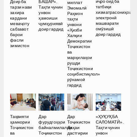
иҷро оид ба
Доир ба
БАШАР».
миллат
татбиқи
тарзи нави
Таҳти чунин
Эмомалӣ
хизматрасониҳои
захира
унвон
Раҳмон
электронӣ
кардани
ҳамоиши
таҳти
машварати
меваҷоту
ҷумҳуриявӣ
унвони
омӯзишӣ
сабзавот
доир гардид
«Ҳизби
доир гардид
барои
Халқии
фасли
Демократии
зимистон
Тоҷикистон
ва
марҳилаҳои
рушди
Тоҷикистони
соҳибистиқлол»
рӯнамоӣ
гардид
Тақвияти
Дар
Дар
«ҲУҚУҚ БА
ҳамкории
фурудгоҳҳои
Тоҷикистон
САЛОМАТӢ».
Тоҷикистон
байналмилалии
Даҳаи
Таҳти чунин
ва
Тоҷикистон
дастгирии
унвон