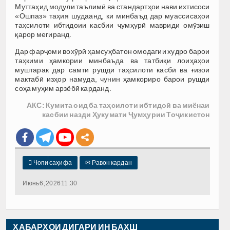
Муттаҳид модули таълимӣ ва стандартҳои нави ихтисоси
«Ошпаз» таҳия шудаанд, ки минбаъд дар муассисаҳои
таҳсилоти ибтидоии касбии ҷумҳурӣ мавриди омӯзиш
қарор мегиранд.
Дар фарҷоми вохӯрӣ ҳамсуҳбатон омодагии худро барои
таҳкими ҳамкории минбаъда ва татбиқи лоиҳаҳои
муштарак дар самти рушди таҳсилоти касбӣ ва ғизои
мактабӣ изҳор намуда, чунин ҳамкориро барои рушди
соҳа муҳим арзёбӣ карданд.
АКС: Кумита оид ба таҳсилоти ибтидоӣ ва миёнаи
касбии назди Ҳукумати Ҷумҳурии Тоҷикистон

Чопи саҳифа
✉
Равон кардан
Июнь 6, 2026 11:30
ХАБАРҲОИ ДИГАРИ ИН БАХШ