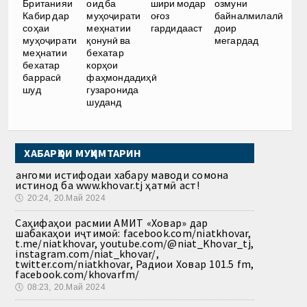
Британияи
оид ба
шири модар
озмуни
Кабир дар
муҳоҷирати
оғоз
байналмилалӣ
соҳаи
меҳнатии
гардидааст
доир
муҳоҷирати
қонунӣ ва
мегардад
меҳнатии
бехатар
бехатар
корҳои
баррасӣ
фаҳмондадиҳӣ
шуд
гузаронида
шуданд
ХАБАРҲОИ МУҲИМТАРИН
Ҳангоми истифодаи хабару маводи сомона
истинод ба www.khovar.tj ҳатмӣ аст!
🕔
20:24, 20.Май 2024
Саҳифаҳои расмии АМИТ «Ховар» дар
шабакаҳои иҷтимоӣ: facebook.com/niatkhovar,
t.me/niatkhovar, youtube.com/@niat_Khovar_tj,
instagram.com/niat_khovar/,
twitter.com/niatkhovar, Радиои Ховар 101.5 fm,
facebook.com/khovarfm/
🕔
08:23, 20.Май 2024