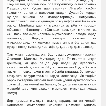
Тоҷикистон, дар ҳамкорӣ бо Пажуҳишгоҳи ғизои соҳавии
Федератсияи Русия дар заминаи Литсейи касбии
техникии саноати нассоҷии шаҳри Душанбе корҳои
бунёди ошхона ва лабораторияҳои намунавии
ихтисосҳои ошпазию қаннодӣ бо муваффақият ба анҷом
расид. Минбаъд дар ин муассиса аз рӯи ихтисосҳои
«Ошпаз», «Қаннод», «Ошпази таомҳои миллӣ» ва
«Ошпази таомҳои хориҷӣ» мутахассисон омода карда
мешаванд. Корҳои таъмиру навсозӣ ва
муҷаҳҳазгардонии ошхона пурра анҷом ёфта, он дар
рӯзҳои наздик мавриди истифода қарор дода мешавад.
Ҳамчунин намояндагони Барномаи озуқавории ҷаҳонии
Созмони Милали Муттаҳид дар Тоҷикистон изҳор
доштанд, ки дар оянда дар назди ду муассисаи
таҳсилоти ибтидоии касбӣ дар вилоятҳои Суғду Хатлон
низ чунин ошхонаҳои муосир бунёд гардида, бо тамоми
таҷҳизоти зарурӣ таъмин карда мешаванд. Ин тадбир
барои густариши низоми тайёр намудани мутахассисони
соҳаи хӯроки умумӣ ва баланд бардоштани сатҳи ғизои
мактабӣ дар минтақаҳои мамлакат мусоидат хоҳад
намуд.
Дар идомаи мулоқот таъкид гардид, ки аз ҷониби
Барномаи озуқавории ҷаҳонии Созмони Милали