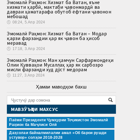
Эмомалӣ Раҳмон: Хизмат ба Ватан, яъне
хизмати ҳарбӣ, мактаби ҷавонмардӣ ва
давраи ҳаматарафа обутоб ёфтани ҷавонон
мебошад
🕔
08:24, 5.Апр 2024
Эмомалӣ Раҳмон: Хизмат ба Ватан – Модар
қарзи фарзандии ҳар як ҷавон ба ҳисоб
меравад
🕔
17:18, 3.Апр 2024
Эмомалӣ Раҳмон: Ман ҳамчун Сарфармондеҳи
Олии Қувваҳои Мусаллаҳ ҳар як сарбозро
мисли фарзанди худ дӯст медорам
🕔
11:27, 3.Апр 2024
Ҳамаи маводҳои бахш
МАВЗӮЪҲОИ МАХСУС
Паёми Президенти Ҷумҳурии Тоҷикистон Эмомалӣ
Раҳмон ба Маҷлиси Олӣ
Даҳсолаи байналмилалии амал «Об барои рушди
устувор» солҳои 2018-2028