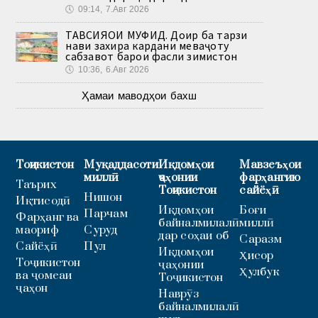
🕔
09:14, 7.Авг 2026
ТАВСИЯҲОИ МУФИД. Доир ба тарзи
нави захира кардани меваҷоту
сабзавот барои фасли зимистон
🕔
10:36, 6.Авг 2026
Ҳамаи маводҳои бахш
Тоҷикистон
Муқаддасоти
Иқдомҳои
Мавзеъҳои
миллӣ
ҷаҳонии
фарҳангию
Таърих
Тоҷикистон
сайёҳӣ
Нишон
Иқтисодӣ
Иқдомҳои
Боғи
Парчам
Фарҳанг ва
байналмилалӣ
миллӣ
маориф
Суруд
дар соҳаи об
Саразм
Сайёҳӣ
Пул
Иқдомҳои
Ҳисор
Тоҷикистон
ҷаҳонии
Ҳулбук
ва ҷомеаи
Тоҷикистон
ҷаҳон
Наврӯз
байналмилалӣ