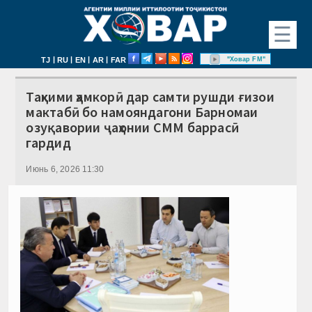
☰
|
|
|
|
"Ховар FM"
TJ
RU
EN
AR
FAR
Таҳкими ҳамкорӣ дар самти рушди ғизои
мактабӣ бо намояндагони Барномаи
озуқавории ҷаҳонии СММ баррасӣ
гардид
Июнь 6, 2026 11:30