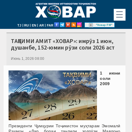
☰
|
|
|
|
"Ховар FM"
TJ
RU
EN
AR
FAR
ТАҚВИМИ АМИТ «ХОВАР»: имрӯз 1 июн,
душанбе, 152-юмин рӯзи соли 2026 аст
Июнь 1, 2026 08:00
1 июни
соли
2009
Президенти Ҷумҳурии Тоҷикистон муҳтарам Эмомалӣ
Раҳмон «Дар бораи таҷлили зодрӯзи Мавлоно