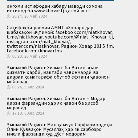
Ҳангоми истифодаи хабару маводи сомона
истинод ба www.khovar.tj ҳатмӣ аст!
🕔
20:24, 20.Май 2024
Саҳифаҳои расмии АМИТ «Ховар» дар
шабакаҳои иҷтимоӣ: facebook.com/niatkhovar,
t.me/niatkhovar, youtube.com/@niat_Khovar_tj,
instagram.com/niat_khovar/,
twitter.com/niatkhovar, Радиои Ховар 101.5 fm,
facebook.com/khovarfm/
🕔
08:23, 20.Май 2024
Эмомалӣ Раҳмон: Хизмат ба Ватан, яъне
хизмати ҳарбӣ, мактаби ҷавонмардӣ ва
давраи ҳаматарафа обутоб ёфтани ҷавонон
мебошад
🕔
08:24, 5.Апр 2024
Эмомалӣ Раҳмон: Хизмат ба Ватан – Модар
қарзи фарзандии ҳар як ҷавон ба ҳисоб
меравад
🕔
17:18, 3.Апр 2024
Эмомалӣ Раҳмон: Ман ҳамчун Сарфармондеҳи
Олии Қувваҳои Мусаллаҳ ҳар як сарбозро
мисли фарзанди худ дӯст медорам