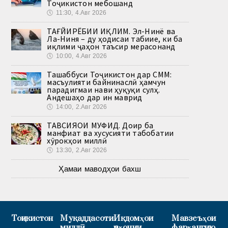
Тоҷикистон мебошанд
🕔
11:30, 4.Авг 2026
ТАҒЙИРЁБИИ ИҚЛИМ. Эл-Нинё ва
Ла-Ниня – ду ҳодисаи табиие, ки ба
иқлими ҷаҳон таъсир мерасонанд
🕔
10:00, 4.Авг 2026
Ташаббуси Тоҷикистон дар СММ:
масъулияти байнинаслӣ ҳамчун
парадигмаи нави ҳуқуқи сулҳ.
Андешаҳо дар ин маврид
🕔
14:00, 2.Авг 2026
ТАВСИЯҲОИ МУФИД. Доир ба
манфиат ва хусусияти табобатии
хӯрокҳои миллӣ
🕔
13:30, 2.Авг 2026
Ҳамаи маводҳои бахш
Тоҷикистон
Муқаддасоти
Иқдомҳои
Мавзеъҳои
миллӣ
ҷаҳонии
фарҳангию