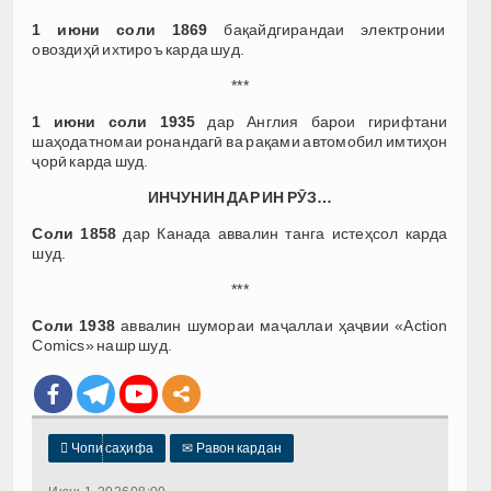
1 июни соли 1869
бақайдгирандаи электронии
овоздиҳӣ ихтироъ карда шуд.
***
1 июни соли 1935
дар Англия барои гирифтани
шаҳодатномаи ронандагӣ ва рақами автомобил имтиҳон
ҷорӣ карда шуд.
ИНЧУНИН ДАР ИН РӮЗ…
Соли 1858
дар Канада аввалин танга истеҳсол карда
шуд.
***
Соли 1938
аввалин шумораи маҷаллаи ҳаҷвии «Action
Comics» нашр шуд.

Чопи саҳифа
✉
Равон кардан