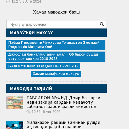
🕔
11:27, 3.Апр 2024
Ҳамаи маводҳои бахш
МАВЗӮЪҲОИ МАХСУС
Паёми Президенти Ҷумҳурии Тоҷикистон Эмомалӣ
Раҳмон ба Маҷлиси Олӣ
Даҳсолаи байналмилалии амал «Об барои рушди
устувор» солҳои 2018-2028
БАҲОГУЗОРИИ ЛОИҲАИ НБО «РОҒУН»
Ҳамаи мавзӯъҳои махсус
МАВОДҲОИ ТАҲЛИЛӢ
ТАВСИЯҲОИ МУФИД. Доир ба тарзи
нави захира кардани меваҷоту
сабзавот барои фасли зимистон
🕔
10:36, 6.Авг 2026
Малакаҳои рақамӣ заминаи рушди
иқтисоди рақобатпазири