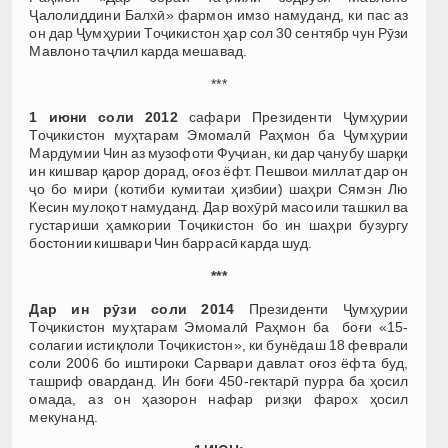
Ҷалолиддини Балхӣ» фармон имзо намуданд, ки пас аз
он дар Ҷумҳурии Тоҷикистон ҳар сол 30 сентябр чун Рӯзи
Мавлоно таҷлил карда мешавад.
***
1 июни соли 2012
сафари Президенти Ҷумҳурии
Тоҷикистон муҳтарам Эмомалӣ Раҳмон ба Ҷумҳурии
Мардумии Чин аз музофоти Фуҷиан, ки дар ҷанубу шарқи
ин кишвар қарор дорад, оғоз ёфт. Пешвои миллат дар он
ҷо бо мири (котиби кумитаи ҳизбии) шаҳри Сямэн Лю
Кесин мулоқот намуданд. Дар вохӯрӣ масоили ташкил ва
густариши ҳамкории Тоҷикистон бо ин шаҳри бузургу
бостонии кишвари Чин баррасӣ карда шуд.
***
Дар ин рӯзи соли 2014
Президенти Ҷумҳурии
Тоҷикистон муҳтарам Эмомалӣ Раҳмон ба боғи «15-
солагии истиқлоли Тоҷикистон», ки бунёдаш 18 феврали
соли 2006 бо иштироки Сарвари давлат оғоз ёфта буд,
ташриф оварданд. Ин боғи 450-гектарӣ пурра ба ҳосил
омада, аз он ҳазорон нафар ризқи фарох ҳосил
мекунанд.