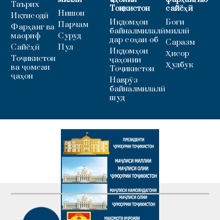
Таърих
Тоҷикистон
сайёҳӣ
Нишон
Иқтисодӣ
Иқдомҳои
Боғи
Парчам
Фарҳанг ва
байналмилалӣ
миллӣ
маориф
Суруд
дар соҳаи об
Саразм
Сайёҳӣ
Пул
Иқдомҳои
Ҳисор
Тоҷикистон
ҷаҳонии
Ҳулбук
ва ҷомеаи
Тоҷикистон
ҷаҳон
Наврӯз
байналмилалӣ
шуд