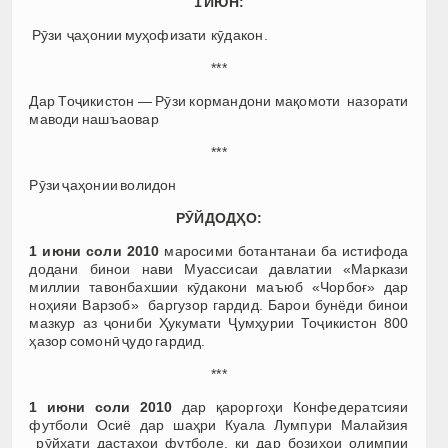
1 ИЮН:
Рӯзи ҷаҳонии муҳофизати кӯдакон.
***
Дар Тоҷикистон — Рӯзи кормандони мақомоти назорати
маводи нашъаовар
***
Рӯзи ҷаҳонии волидон
РӮЙДОДҲО:
1 июни соли 2010
маросими ботантанаи ба истифода
додани бинои нави Муассисаи давлатии «Маркази
миллии тавонбахшии кӯдакони маъюб «Чорбоғ» дар
ноҳияи Варзоб» баргузор гардид. Барои бунёди бинои
мазкур аз ҷониби Ҳукумати Ҷумҳурии Тоҷикистон 800
ҳазор сомонӣ ҷудо гардид.
***
1 июни соли 2010
дар қароргоҳи Конфедератсияи
футболи Осиё дар шаҳри Куала Лумпури Малайзия
рӯйхати дастаҳои футболе, ки дар бозиҳои олимпии