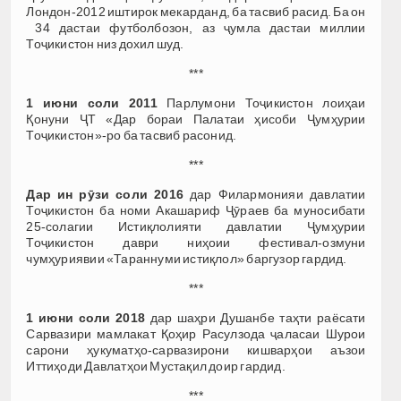
Лондон-2012 иштирок мекарданд, ба тасвиб расид. Ба он
34 дастаи футболбозон, аз ҷумла дастаи миллии
Тоҷикистон низ дохил шуд.
***
1 июни соли 2011
Парлумони Тоҷикистон лоиҳаи
Қонуни ҶТ «Дар бораи Палатаи ҳисоби Ҷумҳурии
Тоҷикистон»-ро ба тасвиб расонид.
***
Дар ин рӯзи соли 2016
дар Филармонияи давлатии
Тоҷикистон ба номи Акашариф Ҷӯраев ба муносибати
25-солагии Истиқлолияти давлатии Ҷумҳурии
Тоҷикистон даври ниҳоии фестивал-озмуни
чумҳуриявии «Тараннуми истиқлол» баргузор гардид.
***
1 июни соли 2018
дар шаҳри Душанбе таҳти раёсати
Сарвазири мамлакат Қоҳир Расулзода ҷаласаи Шурои
сарони ҳукуматҳо-сарвазирони кишварҳои аъзои
Иттиҳоди Давлатҳои Мустақил доир гардид.
***