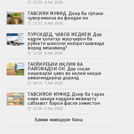
🕔
15:39, 8.Авг 2026
ТАВСИЯИ МУФИД. Доир ба пӯпаки
ҷуворимакка ва фоидаи он
🕔
13:33, 8.Авг 2026
ПУРСИДЕД, ҶАВОБ МЕДИҲЕМ. Дар
кадом ҳолатҳо муҳоҷирон ба
рӯйхати шахсони назоратшаванда
ворид мешаванд?
🕔
12:00, 8.Авг 2026
ТАҒЙИРЁБИИ ИҚЛИМ ВА
ПАЙОМАДҲОИ ОН. Дар соҳаи
кишоварзӣ ҳаво ва иқлим нақши
аввалиндараҷа доранд
🕔
09:14, 7.Авг 2026
ТАВСИЯҲОИ МУФИД. Доир ба тарзи
нави захира кардани меваҷоту
сабзавот барои фасли зимистон
🕔
10:36, 6.Авг 2026
Ҳамаи маводҳои бахш