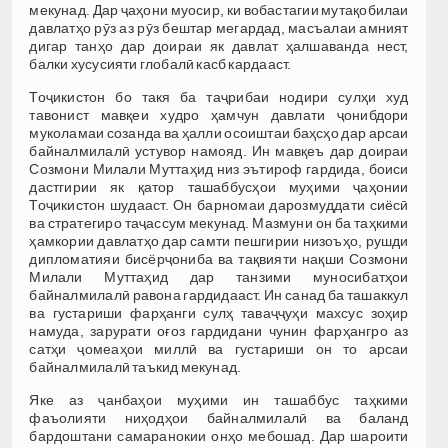
мекунад. Дар ҷаҳони муосир, ки вобастагии мутақобилаи
давлатҳо рӯз аз рӯз бештар мегардад, масъалаи амният
дигар танҳо дар доираи як давлат ҳалшаванда нест,
балки хусусияти глобалӣ касб кардааст.
Тоҷикистон бо такя ба таҷрибаи нодири сулҳи худ
тавонист мавқеи худро ҳамчун давлати ҷонибдори
муколамаи созанда ва ҳалли осоиштаи баҳсҳо дар арсаи
байналмилалӣ устувор намояд. Ин мавқеъ дар доираи
Созмони Милали Муттаҳид низ эътироф гардида, боиси
дастгирии як қатор ташаббусҳои муҳими ҷаҳонии
Тоҷикистон шудааст. Он барномаи дарозмуддати сиёсӣ
ва стратегиро таҷассум мекунад. Мазмуни он ба таҳкими
ҳамкории давлатҳо дар самти пешгирии низоъҳо, рушди
дипломатияи бисёрҷониба ва тақвияти нақши Созмони
Милали Муттаҳид дар танзими муносибатҳои
байналмилалӣ равона гардидааст. Ин санад ба ташаккул
ва густариши фарҳанги сулҳ таваҷҷуҳи махсус зоҳир
намуда, зарурати оғоз гардидани чунин фарҳангро аз
сатҳи ҷомеаҳои миллӣ ва густариши он то арсаи
байналмилалӣ таъкид мекунад.
Яке аз ҷанбаҳои муҳими ин ташаббус таҳкими
фаъолияти ниҳодҳои байналмилалӣ ва баланд
бардоштани самаранокии онҳо мебошад. Дар шароити