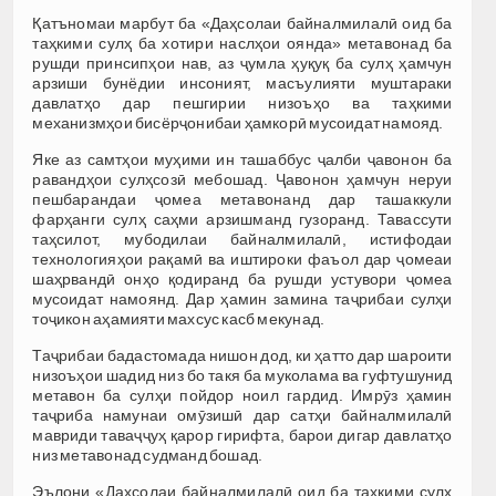
Қатъномаи марбут ба «Даҳсолаи байналмилалӣ оид ба
таҳкими сулҳ ба хотири наслҳои оянда» метавонад ба
рушди принсипҳои нав, аз ҷумла ҳуқуқ ба сулҳ ҳамчун
арзиши бунёдии инсоният, масъулияти муштараки
давлатҳо дар пешгирии низоъҳо ва таҳкими
механизмҳои бисёрҷонибаи ҳамкорӣ мусоидат намояд.
Яке аз самтҳои муҳими ин ташаббус ҷалби ҷавонон ба
равандҳои сулҳсозӣ мебошад. Ҷавонон ҳамчун неруи
пешбарандаи ҷомеа метавонанд дар ташаккули
фарҳанги сулҳ саҳми арзишманд гузоранд. Тавассути
таҳсилот, мубодилаи байналмилалӣ, истифодаи
технологияҳои рақамӣ ва иштироки фаъол дар ҷомеаи
шаҳрвандӣ онҳо қодиранд ба рушди устувори ҷомеа
мусоидат намоянд. Дар ҳамин замина таҷрибаи сулҳи
тоҷикон аҳамияти махсус касб мекунад.
Таҷрибаи бадастомада нишон дод, ки ҳатто дар шароити
низоъҳои шадид низ бо такя ба муколама ва гуфтушунид
метавон ба сулҳи пойдор ноил гардид. Имрӯз ҳамин
таҷриба намунаи омӯзишӣ дар сатҳи байналмилалӣ
мавриди таваҷҷуҳ қарор гирифта, барои дигар давлатҳо
низ метавонад судманд бошад.
Эълони «Даҳсолаи байналмилалӣ оид ба таҳкими сулҳ