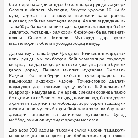
ба хотири наслҳои оянда» бо ҳадафҳои рушди устувори
Созмони Милали Муттаҳид, бахусус ҳадафи 16, ки ба
сулҳ, адолат ва ташаккули ниҳодҳои қавӣ равона
шудааст, робитаи мустақим дорад. Амалӣ гардидани ин
ташаббус ба коҳиши низоъҳо, таҳкими эътимоди байни
давлатҳо, густариши ҳамкории бисёрҷониба ва тақвияти
нақши Созмони Милали Муттаҳид дар ҳалли
масъалаҳои глобалӣ мусоидат хоҳад намуд.
Дар маҷмуъ, ташаббуси Ҷумҳурии Тоҷикистон марҳалаи
нави рушди муносибатҳои байналмилалиро таҷассум
мекунад, ки дар меҳвари он сулҳ ҳамчун арзиши бунёдӣ
қарор дорад. Пешвои миллат муҳтарам Эмомалӣ
Раҳмон бо пешбурди сиёсати сулҳпарварона ва
пешниҳоди иқдомҳои ҷаҳонӣ Тоҷикистонро давлати
саҳмгузор дар таҳкими сулҳу суботи байналмилалӣ
муаррифӣ намудаанд. Ин арзиш сиёсати созанда танҳо
бо аҳамияти сиёсии он маҳдуд намешавад, балки дорои
аҳамияти таърихӣ низ мебошад, зеро барои ташаккули
низоми нави муносибатҳои байналмилалӣ, ки бар пояи
ҳамкорӣ, эътимод ва эҳтироми мутақобила бунёд
меёбад, заминаи мусоид фароҳам месозад.
Дар асри XXI идомаи таҳкими сулҳи ҷаҳонӣ ташаккули
механизмҳои нави ҳамкории байналмилалиро тақозо