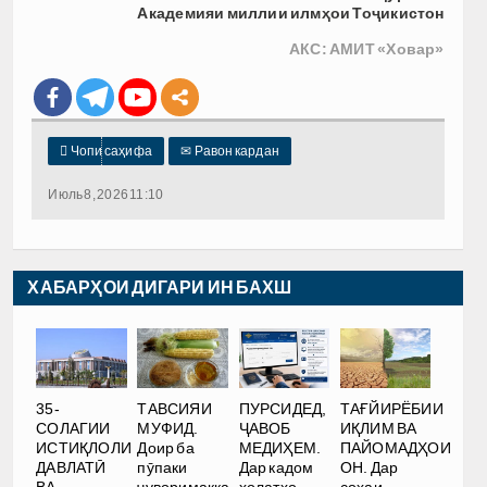
Академияи миллии илмҳои Тоҷикистон
АКС: АМИТ «Ховар»

Чопи саҳифа
✉
Равон кардан
Июль 8, 2026 11:10
ХАБАРҲОИ ДИГАРИ ИН БАХШ
35-
ТАВСИЯИ
ПУРСИДЕД,
ТАҒЙИРЁБИИ
СОЛАГИИ
МУФИД.
ҶАВОБ
ИҚЛИМ ВА
ИСТИҚЛОЛИ
Доир ба
МЕДИҲЕМ.
ПАЙОМАДҲОИ
ДАВЛАТӢ
пӯпаки
Дар кадом
ОН. Дар