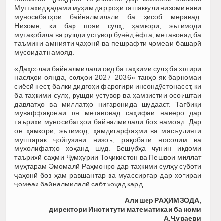
Муттаҳид қадами муҳим дар роҳи ташаккули низоми нави
муносибатҳои байналмилалӣ ба ҳисоб меравад.
Низоме, ки бар пояи сулҳ, ҳамкорӣ, эътимоди
мутақобила ва рушди устувор бунёд ёфта, метавонад ба
таъмини амнияти ҷаҳонӣ ва пешрафти ҷомеаи башарӣ
мусоидат намояд.
«Даҳсолаи байналмилалӣ оид ба таҳкими сулҳ ба хотири
наслҳои оянда, солҳои 2027–2036» танҳо як барномаи
сиёсӣ нест, балки дидгоҳи фарогири инсондӯстонаест, ки
ба таҳкими сулҳ, рушди устувор ва ҳамзистии осоиштаи
давлатҳо ва миллатҳо нигаронида шудааст. Татбиқи
муваффақонаи он метавонад саҳифаи наверо дар
таърихи муносибатҳои байналмилалӣ боз намояд. Дар
он ҳамкорӣ, эътимод, ҳамдигарфаҳмӣ ва масъулияти
муштарак ҷойгузини низоъ, рақобати носолим ва
мухолифатҳо хоҳанд шуд. Бешубҳа чунин иқдоми
таърихӣ саҳми Ҷумҳурии Тоҷикистон ва Пешвои миллат
муҳтарам Эмомалӣ Раҳмонро дар таҳкими сулҳу суботи
ҷаҳонӣ боз ҳам равшантар ва муассиртар дар хотираи
ҷомеаи байналмилалӣ сабт хоҳад кард.
Алишер РАҲИМЗОДА,
директори Институти математикаи ба номи
А.Ҷураеви