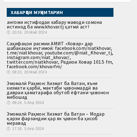
ХАБАРҲОИ МУҲИМТАРИН
Ҳангоми истифодаи хабару маводи сомона
истинод ба www.khovar.tj ҳатмӣ аст!
🕔
20:24, 20.Май 2024
Саҳифаҳои расмии АМИТ «Ховар» дар
шабакаҳои иҷтимоӣ: facebook.com/niatkhovar,
t.me/niatkhovar, youtube.com/@niat_Khovar_tj,
instagram.com/niat_khovar/,
twitter.com/niatkhovar, Радиои Ховар 101.5 fm,
facebook.com/khovarfm/
🕔
08:23, 20.Май 2024
Эмомалӣ Раҳмон: Хизмат ба Ватан, яъне
хизмати ҳарбӣ, мактаби ҷавонмардӣ ва
давраи ҳаматарафа обутоб ёфтани ҷавонон
мебошад
🕔
08:24, 5.Апр 2024
Эмомалӣ Раҳмон: Хизмат ба Ватан – Модар
қарзи фарзандии ҳар як ҷавон ба ҳисоб
меравад
🕔
17:18, 3.Апр 2024