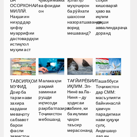
ВА
ҷуворимакка
ҳолатҳо
соҳаи
ОСОРХОНАИ
ва фоидаи
муҳоҷирон
кишоварзӣ
МИЛЛӢ.
он
ба рӯйхати
ҳаво ва
Нақши ин
шахсони
иқлим
ниҳод дар
назоратшаванда
нақши
ҳифзу
ворид
аввалиндараҷа
муаррифии
мешаванд?
доранд
дастовардҳои
истиқлол
муҳим аст
Малакаҳои
ТАҒЙИРЁБИИ
ТАВСИЯҲОИ
Ташаббуси
рақамӣ
ИҚЛИМ. Эл-
МУФИД.
Тоҷикистон
заминаи
Нинё ва Ла-
Доир ба
дар СММ:
рушди
Ниня – ду
тарзи нави
масъулияти
иқтисоди
ҳодисаи
захира
байнинаслӣ
рақобатпазири
табиие, ки
кардани
ҳамчун
Тоҷикистон
ба иқлими
меваҷоту
парадигмаи
мебошанд
ҷаҳон
сабзавот
нави ҳуқуқи
таъсир
барои
сулҳ.
мерасонанд
фасли
Андешаҳо
зимистон
дар ин