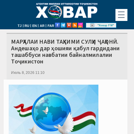
☰
|
|
|
|
"Ховар FM"
TJ
RU
EN
AR
FAR
МАРҲАЛАИ НАВИ ТАҲКИМИ СУЛҲИ ҶАҲОНӢ.
Андешаҳо дар ҳошияи қабул гардидани
ташаббуси навбатии байналмилалии
Тоҷикистон
Июль 8, 2026 11:10