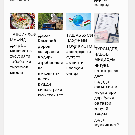
маврид
ТАВСИЯҲОИ
Дараи
ТАШАББУСИ
МУФИД.
Камароб
ҶАҲОНИИ
Доир ба
дорои
ТОҶИКИСТОН:
ПУРСИДЕД,
манфиат ва
захираҳои
аз фарҳанги
ҶАВОБ
хусусияти
нодири
сулҳ то
МЕДИҲЕМ.
табобатии
агробиологӣ
амнияти
Чӣ гуна
хӯрокҳои
ва
наслҳои
патентро аз
миллӣ
имконияти
оянда
даст
васеи
надода,
рушди
фаъолияти
кишоварзии
меҳнатиро
кӯҳистон аст
дар Русия
ба таври
қонунӣ
анҷом
додан
мумкин аст?