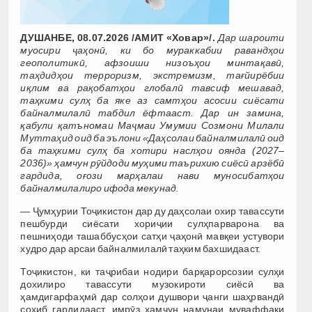
ДУШАНБЕ, 08.07.2026 /АМИТ «Ховар»/.
Дар шароити
муосири ҷаҳонӣ, ки бо мураккабии равандҳои
геополитикӣ, афзоиши низоъҳои минтақавӣ,
таҳдидҳои терроризм, экстремизм, тағйирёбии
иқлим ва рақобатҳои глобалӣ тавсиф мешавад,
таҳкими сулҳ ба яке аз самтҳои асосии сиёсати
байналмилалӣ табдил ёфтааст. Дар ин замина,
қабули қатъномаи Маҷмаи Умумии Созмони Милали
Муттаҳид оид ба эълони «Даҳсолаи байналмилалӣ оид
ба таҳкими сулҳ ба хотири наслҳои оянда (2027–
2036)» ҳамчун рӯйдоди муҳими таърихию сиёсӣ арзёбӣ
гардида, оғози марҳалаи нави муносибатҳои
байналмилалиро ифода мекунад.
— Ҷумҳурии Тоҷикистон дар ду даҳсолаи охир тавассути
пешбурди сиёсати хориҷии сулҳпарварона ва
пешниҳоди ташаббусҳои сатҳи ҷаҳонӣ мавқеи устувори
худро дар арсаи байналмилалӣ таҳким бахшидааст.
Тоҷикистон, ки таҷрибаи нодири барқарорсозии сулҳи
дохилиро тавассути музокироти сиёсӣ ва
ҳамдигарфаҳмӣ дар солҳои душвори ҷанги шаҳрвандӣ
соҳиб гардидааст, имрӯз ҳамчун намунаи муваффақи