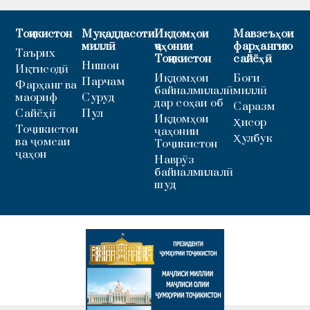
Тоҷикистон
Муқаддасоти
Иқдомҳои
Мавзеъҳои
миллӣ
ҷаҳонии
фарҳангию
Таърих
Тоҷикистон
сайёҳӣ
Нишон
Иқтисодӣ
Иқдомҳои
Боғи
Парчам
Фарҳанг ва
байналмилалӣ
миллӣ
маориф
Суруд
дар соҳаи об
Саразм
Сайёҳӣ
Пул
Иқдомҳои
Ҳисор
Тоҷикистон
ҷаҳонии
Ҳулбук
ва ҷомеаи
Тоҷикистон
ҷаҳон
Наврӯз
байналмилалӣ
шуд