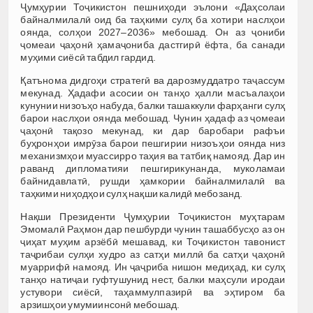
Ҷумҳурии Тоҷикистон пешниҳоди эълони «Даҳсолаи
байналмилалӣ оид ба таҳкими сулҳ ба хотири наслҳои
оянда, солҳои 2027–2036» мебошад. Он аз ҷониби
ҷомеаи ҷаҳонӣ ҳамаҷониба дастгирӣ ёфта, ба санади
муҳими сиёсӣ табдил гардид.
Қатънома дидгоҳи стратегӣ ва дарозмуддатро таҷассум
мекунад. Ҳадафи асосии он танҳо ҳалли масъалаҳои
кунунии низоъҳо набуда, балки ташаккули фарҳанги сулҳ
барои наслҳои оянда мебошад. Чунин ҳадаф аз ҷомеаи
ҷаҳонӣ тақозо мекунад, ки дар баробари рафъи
буҳронҳои имрӯза барои пешгирии низоъҳои оянда низ
механизмҳои муассирро таҳия ва татбиқ намояд. Дар ин
раванд дипломатияи пешгирикунанда, муколамаи
байнидавлатӣ, рушди ҳамкории байналмилалӣ ва
таҳкими ниҳодҳои сулҳ нақши калидӣ мебозанд.
Нақши Президенти Ҷумҳурии Тоҷикистон муҳтарам
Эмомалӣ Раҳмон дар пешбурди чунин ташаббусҳо аз он
ҷиҳат муҳим арзёбӣ мешавад, ки Тоҷикистон тавонист
таҷрибаи сулҳи худро аз сатҳи миллӣ ба сатҳи ҷаҳонӣ
муаррифӣ намояд. Ин ҷаҷриба нишон медиҳад, ки сулҳ
танҳо натиҷаи гуфтушунид нест, балки маҳсули иродаи
устувори сиёсӣ, таҳаммулпазирӣ ва эҳтиром ба
арзишҳои умумиинсонӣ мебошад.