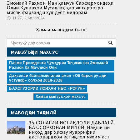
Эмомалӣ Раҳмон: Ман ҳамчун Сарфармондеҳи
Олии Қувваҳои Мусаллаҳ ҳар як сарбозро
мисли фарзанди худ дӯст медорам
🕔
11:27, 3.Апр 2024
Ҳамаи маводҳои бахш
МАВЗӮЪҲОИ МАХСУС
Паёми Президенти Ҷумҳурии Тоҷикистон Эмомалӣ
Раҳмон ба Маҷлиси Олӣ
Даҳсолаи байналмилалии амал «Об барои рушди
устувор» солҳои 2018-2028
БАҲОГУЗОРИИ ЛОИҲАИ НБО «РОҒУН»
Ҳамаи мавзӯъҳои махсус
МАВОДҲОИ ТАҲЛИЛӢ
35-СОЛАГИИ ИСТИҚЛОЛИ ДАВЛАТӢ
ВА ОСОРХОНАИ МИЛЛӢ. Нақши ин
ниҳод дар ҳифзу муаррифии
дастовардҳои истиқлол муҳим аст