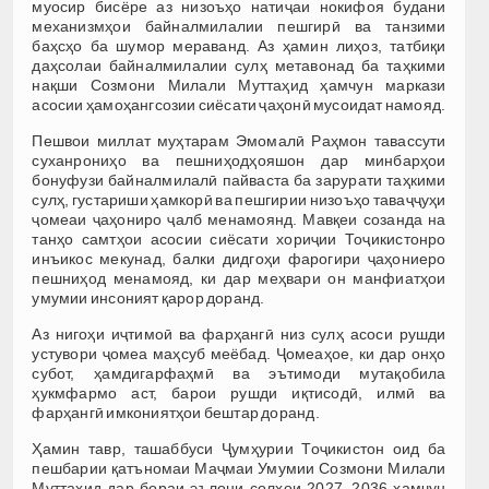
муосир бисёре аз низоъҳо натиҷаи нокифоя будани
механизмҳои байналмилалии пешгирӣ ва танзими
баҳсҳо ба шумор мераванд. Аз ҳамин лиҳоз, татбиқи
даҳсолаи байналмилалии сулҳ метавонад ба таҳкими
нақши Созмони Милали Муттаҳид ҳамчун маркази
асосии ҳамоҳангсозии сиёсати ҷаҳонӣ мусоидат намояд.
Пешвои миллат муҳтарам Эмомалӣ Раҳмон тавассути
суханрониҳо ва пешниҳодҳояшон дар минбарҳои
бонуфузи байналмилалӣ пайваста ба зарурати таҳкими
сулҳ, густариши ҳамкорӣ ва пешгирии низоъҳо таваҷҷуҳи
ҷомеаи ҷаҳониро ҷалб менамоянд. Мавқеи созанда на
танҳо самтҳои асосии сиёсати хориҷии Тоҷикистонро
инъикос мекунад, балки дидгоҳи фарогири ҷаҳониеро
пешниҳод менамояд, ки дар меҳвари он манфиатҳои
умумии инсоният қарор доранд.
Аз нигоҳи иҷтимоӣ ва фарҳангӣ низ сулҳ асоси рушди
устувори ҷомеа маҳсуб меёбад. Ҷомеаҳое, ки дар онҳо
субот, ҳамдигарфаҳмӣ ва эътимоди мутақобила
ҳукмфармо аст, барои рушди иқтисодӣ, илмӣ ва
фарҳангӣ имкониятҳои бештар доранд.
Ҳамин тавр, ташаббуси Ҷумҳурии Тоҷикистон оид ба
пешбарии қатъномаи Маҷмаи Умумии Созмони Милали
Муттаҳид дар бораи эълони солҳои 2027–2036 ҳамчун