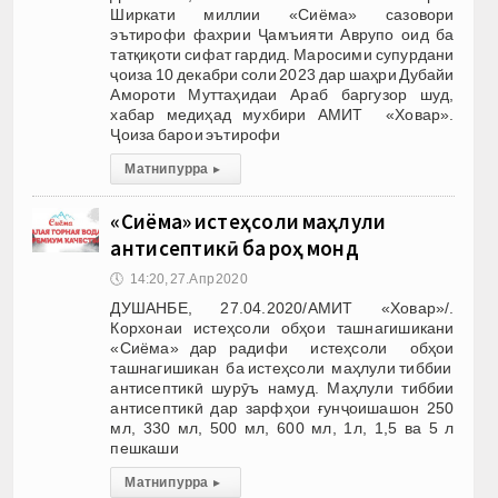
Ширкати миллии «Сиёма» сазовори
эътирофи фахрии Ҷамъияти Аврупо оид ба
татқиқоти сифат гардид. Маросими супурдани
ҷоиза 10 декабри соли 2023 дар шаҳри Дубайи
Амороти Муттаҳидаи Араб баргузор шуд,
хабар медиҳад мухбири АМИТ «Ховар».
Ҷоиза барои эътирофи
Матни пурра
▸
«Сиёма» истеҳсоли маҳлули
антисептикӣ ба роҳ монд
🕔
14:20, 27.Апр 2020
ДУШАНБЕ, 27.04.2020/АМИТ «Ховар»/.
Корхонаи истеҳсоли обҳои ташнагишикани
«Сиёма» дар радифи истеҳсоли обҳои
ташнагишикан ба истеҳсоли маҳлули тиббии
антисептикӣ шурӯъ намуд. Маҳлули тиббии
антисептикӣ дар зарфҳои ғунҷоишашон 250
мл, 330 мл, 500 мл, 600 мл, 1л, 1,5 ва 5 л
пешкаши
Матни пурра
▸