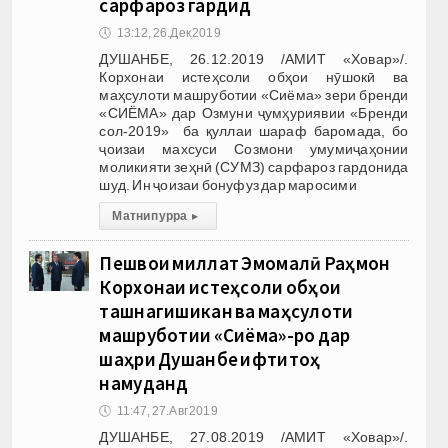
сарфароз гардид
🕔
13:12, 26.Дек 2019
ДУШАНБЕ, 26.12.2019 /АМИТ «Ховар»/.
Корхонаи истеҳсоли обҳои нӯшокӣ ва
маҳсулоти машруботии «Сиёма» зери бренди
«СИЁМА» дар Озмуни ҷумҳуриявии «Бренди
сол-2019» ба қуллаи шараф баромада, бо
ҷоизаи махсуси Созмони умумиҷаҳонии
моликияти зеҳнӣ (СУМЗ) сарфароз гардонида
шуд. Ин ҷоизаи бонуфуз дар маросими
Матни пурра
▸
Пешвои миллат Эмомалӣ Раҳмон
Корхонаи истеҳсоли обҳои
ташнагишикан ва маҳсулоти
машруботии «Сиёма»-ро дар
шаҳри Душанбе ифтитоҳ
намуданд
🕔
11:47, 27.Авг 2019
ДУШАНБЕ, 27.08.2019 /АМИТ «Ховар»/.