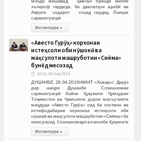
монда мешавад, ҳамчун бренди миллӣ
эътироф гардида, ба давлатҳои арабӣ ва
Аврупо содирот хоҳад гардид. Лоиҳаи
сармоягузорӣ
Матни пурра
▸
«Авесто Гурӯҳ» корхонаи
истеҳсоли оби нӯшокӣ ва
маҳсулоти машруботии «Сиёма»
бунёд месозад
🕔
10:15, 26.Апр 2019
ДУШАНБЕ, 26.04.2019/АМИТ «Ховар»/. Дирӯз
дар шаҳри Душанбе Созишномаи
сармоягузорӣ байни Ҳукумати Ҷумҳурии
Тоҷикистон ва Ҷамъияти дорои масъулияти
маҳдуди «Авесто Гурӯҳ» оид ба сохтмон ва
истифодабарии корхонаи истеҳсоли оби
нӯшокӣ ва маҳсулоти машруботии «Сиёма» ба
имзо расид. Созишномаро аз ҷониби Ҳукумати
Матни пурра
▸