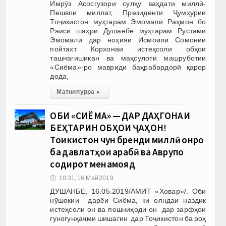
Имрӯз Асосгузори сулҳу ваҳдати миллӣ-
Пешвои миллат, Президенти Ҷумҳурии
Тоҷикистон муҳтарам Эмомалӣ Раҳмон бо
Раиси шаҳри Душанбе муҳтарам Рустами
Эмомалӣ дар ноҳияи Исмоили Сомонии
пойтахт Корхонаи истеҳсоли обҳои
ташнагишикан ва маҳсулоти машруботии
«Сиёма»-ро мавриди баҳрабардорӣ қарор
дода,
Матни пурра
▸
ОБИ «СИЁМА» — ДАР ДАҲГОНАИ
БЕҲТАРИН ОБҲОИ ҶАҲОН!
Тоҷикистон чун бренди миллӣ онро
ба давлатҳои арабӣ ва Аврупо
содирот менамояд
🕔
10:31, 16.Май 2019
ДУШАНБЕ, 16.05.2019/АМИТ «Ховар»/. Оби
нӯшокии дарёи Сиёма, ки ояндаи наздик
истеҳсоли он ва пешниҳоди он дар зарфҳои
гуногунҳаҷми шишагин дар Тоҷикистон ба роҳ