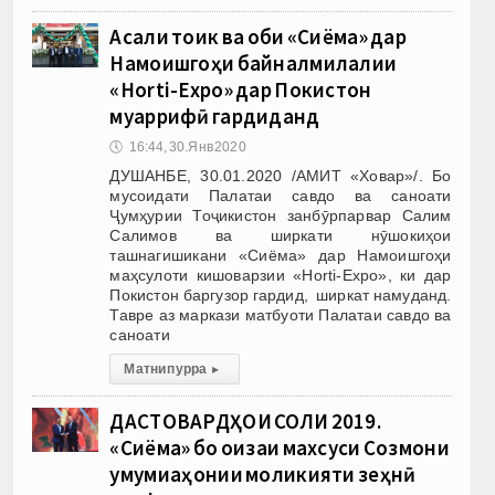
Асали тоҷик ва оби «Сиёма» дар
Намоишгоҳи байналмилалии
«Ноrti-Ехро» дар Покистон
муаррифӣ гардиданд
🕔
16:44, 30.Янв 2020
ДУШАНБЕ, 30.01.2020 /АМИТ «Ховар»/. Бо
мусоидати Палатаи савдо ва саноати
Ҷумҳурии Тоҷикистон занбӯрпарвар Салим
Салимов ва ширкати нӯшокиҳои
ташнагишикани «Сиёма» дар Намоишгоҳи
маҳсулоти кишоварзии «Ноrti-Ехро», ки дар
Покистон баргузор гардид, ширкат намуданд.
Тавре аз маркази матбуоти Палатаи савдо ва
саноати
Матни пурра
▸
ДАСТОВАРДҲОИ СОЛИ 2019.
«Сиёма» бо ҷоизаи махсуси Созмони
умумиҷаҳонии моликияти зеҳнӣ