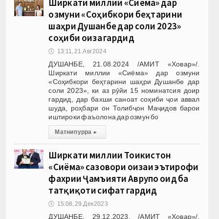
Ширкати миллии «Сиёма» дар
озмуни «Соҳибкори беҳтарини
шаҳри Душанбе дар соли 2023»
соҳиби ҷоиза гардид
🕔
13:11, 21.Авг 2024
ДУШАНБЕ, 21.08.2024 /АМИТ «Ховар»/.
Ширкати миллии «Сиёма» дар озмуни
«Соҳибкори беҳтарини шаҳри Душанбе дар
соли 2023», ки аз рӯйи 15 номинатсия доир
гардид, дар бахши саноат соҳиби ҷои аввал
шуда, роҳбари он Толибҷон Маҷидов барои
иштироки фаъолона дар озмун бо
Матни пурра
▸
Ширкати миллии Тоҷикистон
«Сиёма» сазовори ҷоизаи эътирофи
фахрии Ҷамъияти Аврупо оид ба
татқиқоти сифат гардид
🕔
15:08, 29.Дек 2023
ДУШАНБЕ, 29.12.2023. /АМИТ «Ховар»/.