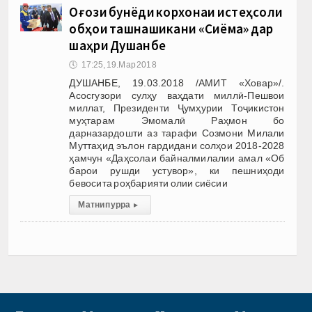
Оғози бунёди корхонаи истеҳсоли
обҳои ташнашикани «Сиёма» дар
шаҳри Душанбе
🕔
17:25, 19.Мар 2018
ДУШАНБЕ, 19.03.2018 /АМИТ «Ховар»/.
Асосгузори сулҳу ваҳдати миллӣ-Пешвои
миллат, Президенти Ҷумҳурии Тоҷикистон
муҳтарам Эмомалӣ Раҳмон бо
дарназардошти аз тарафи Созмони Милали
Муттаҳид эълон гардидани солҳои 2018-2028
ҳамчун «Даҳсолаи байналмилалии амал «Об
барои рушди устувор», ки пешниҳоди
бевосита роҳбарияти олии сиёсии
Матни пурра
▸