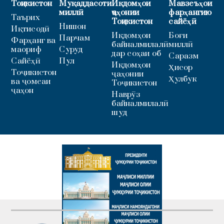
Тоҷикистон
Муқаддасоти
Иқдомҳои
Мавзеъҳои
миллӣ
ҷаҳонии
фарҳангию
Таърих
Тоҷикистон
сайёҳӣ
Нишон
Иқтисодӣ
Иқдомҳои
Боғи
Парчам
Фарҳанг ва
байналмилалӣ
миллӣ
маориф
Суруд
дар соҳаи об
Саразм
Сайёҳӣ
Пул
Иқдомҳои
Ҳисор
Тоҷикистон
ҷаҳонии
Ҳулбук
ва ҷомеаи
Тоҷикистон
ҷаҳон
Наврӯз
байналмилалӣ
шуд