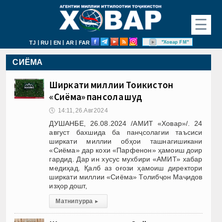
☰
|
|
|
|
"Ховар FM"
TJ
RU
EN
AR
FAR
СИЁМА
Ширкати миллии Тоҷикистон
«Сиёма» панҷсола шуд
🕔
14:11, 26.Авг 2024
ДУШАНБЕ, 26.08.2024 /АМИТ «Ховар»/. 24
август бахшида ба панҷсолагии таъсиси
ширкати миллии обҳои ташнагишикани
«Сиёма» дар кохи «Парфенон» ҳамоиш доир
гардид. Дар ин хусус мухбири «АМИТ» хабар
медиҳад. Қалб аз оғози ҳамоиш директори
ширкати миллии «Сиёма» Толибҷон Маҷидов
изҳор дошт,
Матни пурра
▸