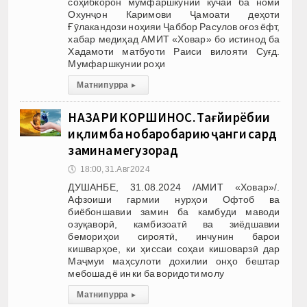
соҳибкорон мумфаршкунии кӯчаи ба номи
Охунҷон Каримови Ҷамоати деҳоти
Ғӯлакандози ноҳияи Ҷаббор Расулов оғоз ёфт,
хабар медиҳад АМИТ «Ховар» бо истинод ба
Хадамоти матбуоти Раиси вилояти Суғд.
Мумфаршкунии роҳи
Матни пурра
▸
НАЗАРИ КОРШИНОС. Тағйирёбии
иқлим ба нобаробарию ҷанги сард
замина мегузорад
🕔
18:00, 31.Авг 2024
ДУШАНБЕ, 31.08.2024 /АМИТ «Ховар»/.
Афзоиши гармии нурҳои Офтоб ва
биёбоншавии замин ба камбуди маводи
озуқаворӣ, камбизоатӣ ва зиёдшавии
бемориҳои сироятӣ, инчунин барои
кишварҳое, ки ҳиссаи соҳаи кишоварзӣ дар
Маҷмуи маҳсулоти дохилии онҳо бештар
мебошад ё ин ки ба воридоти молу
Матни пурра
▸