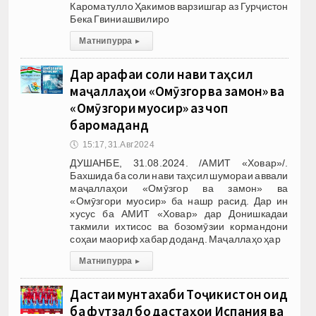
Кароматулло Ҳакимов варзишгар аз Гурҷистон
Бека Гвиниашвилиро
Матни пурра
▸
Дар арафаи соли нави таҳсил
маҷаллаҳои «Омӯзгор ва замон» ва
«Омӯзгори муосир» аз чоп
баромаданд
🕔
15:17, 31.Авг 2024
ДУШАНБЕ, 31.08.2024. /АМИТ «Ховар»/.
Бахшида ба соли нави таҳсил шумораи аввали
маҷаллаҳои «Омӯзгор ва замон» ва
«Омӯзгори муосир» ба нашр расид. Дар ин
хусус ба АМИТ «Ховар» дар Донишкадаи
такмили ихтисос ва бозомӯзии кормандони
соҳаи маориф хабар доданд. Маҷаллаҳо ҳар
Матни пурра
▸
Дастаи мунтахаби Тоҷикистон оид
ба футзал бо дастаҳои Испания ва