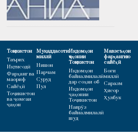
Тоҷикистон
Муқаддасоти
Иқдомҳои
Мавзеъҳои
миллӣ
ҷаҳонии
фарҳангию
Таърих
Тоҷикистон
сайёҳӣ
Нишон
Иқтисодӣ
Иқдомҳои
Боғи
Парчам
Фарҳанг ва
байналмилалӣ
миллӣ
маориф
Суруд
дар соҳаи об
Саразм
Сайёҳӣ
Пул
Иқдомҳои
Ҳисор
Тоҷикистон
ҷаҳонии
Ҳулбук
ва ҷомеаи
Тоҷикистон
ҷаҳон
Наврӯз
байналмилалӣ
шуд