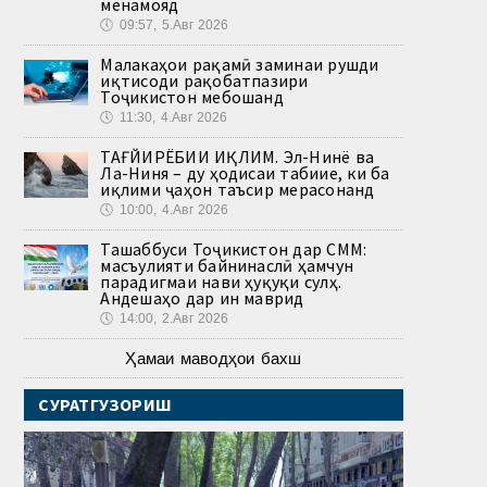
менамояд
🕔
09:57, 5.Авг 2026
Малакаҳои рақамӣ заминаи рушди
иқтисоди рақобатпазири
Тоҷикистон мебошанд
🕔
11:30, 4.Авг 2026
ТАҒЙИРЁБИИ ИҚЛИМ. Эл-Нинё ва
Ла-Ниня – ду ҳодисаи табиие, ки ба
иқлими ҷаҳон таъсир мерасонанд
🕔
10:00, 4.Авг 2026
Ташаббуси Тоҷикистон дар СММ:
масъулияти байнинаслӣ ҳамчун
парадигмаи нави ҳуқуқи сулҳ.
Андешаҳо дар ин маврид
🕔
14:00, 2.Авг 2026
Ҳамаи маводҳои бахш
СУРАТГУЗОРИШ