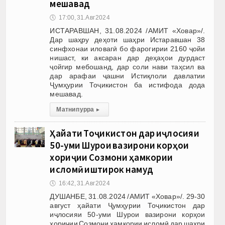
мешавад
🕔
17:00, 31.Авг 2024
ИСТАРАВШАН, 31.08.2024 /АМИТ «Ховар»/.
Дар шаҳру деҳоти шаҳри Истаравшан 38
синфхонаи иловагӣ бо фарогирии 2160 ҷойи
нишаст, ки аксаран дар деҳаҳои дурдаст
ҷойгир мебошанд, дар соли нави таҳсил ва
дар арафаи ҷашни Истиқлоли давлатии
Ҷумҳурии Тоҷикистон ба истифода дода
мешавад.
Матни пурра
▸
Ҳайати Тоҷикистон дар иҷлосияи
50-уми Шурои вазирони корҳои
хориҷии Созмони ҳамкории
исломӣ иштирок намуд
🕔
16:42, 31.Авг 2024
ДУШАНБЕ, 31.08.2024 /АМИТ «Ховар»/. 29-30
август ҳайати Ҷумҳурии Тоҷикистон дар
иҷлосияи 50-уми Шурои вазирони корҳои
хориҷии Созмони ҳамкории исломӣ дар шаҳри