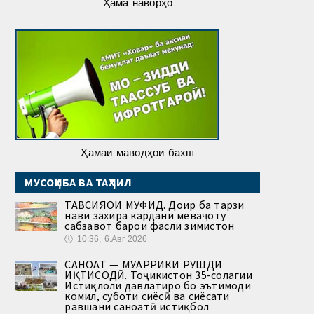
Ҳама наворҳо
Ҳамаи маводҳои бахш
МУСОҲИБА ВА ТАҲЛИЛ
ТАВСИЯҲОИ МУФИД. Доир ба тарзи
нави захира кардани меваҷоту
сабзавот барои фасли зимистон
🕔
10:36, 6.Авг 2026
САНОАТ — МУҲАРРИКИ РУШДИ
ИҚТИСОДӢ. Тоҷикистон 35-солагии
Истиқлоли давлатиро бо эътимоди
комил, суботи сиёсӣ ва сиёсати
равшани саноатӣ истиқбол