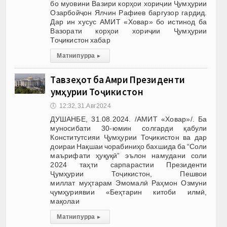
бо муовини Вазири корҳои хориҷии Ҷумҳурии
Озарбойҷон Ялчин Рафиев баргузор гардид.
Дар ин хусус АМИТ «Ховар» бо истинод ба
Вазорати корҳои хориҷии Ҷумҳурии
Тоҷикистон хабар
Матни пурра
▸
Тавзеҳот ба Амри Президенти
Ҷумҳурии Тоҷикистон
🕔
12:32, 31.Авг 2024
ДУШАНБЕ, 31.08.2024. /АМИТ «Ховар»/. Ба
муносибати 30-юмин солгарди қабули
Конститутсияи Ҷумҳурии Тоҷикистон ва дар
доираи Нақшаи чорабиниҳо бахшида ба “Соли
маърифати ҳуқуқӣ” эълон намудани соли
2024 таҳти сарпарастии Президенти
Ҷумҳурии Тоҷикистон, Пешвои
миллат муҳтарам Эмомалӣ Раҳмон Озмуни
ҷумҳуриявии «Беҳтарин китоби илмӣ,
мақолаи
Матни пурра
▸