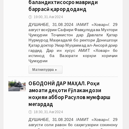
баландихтисосро мавриди
баррасӣ қарор доданд
🕔
19:00, 31.Авг 2024
ДУШАНБЕ, 31.08.2024 /АМИТ «Ховар»/. 29
август вохӯрии Сафири Фавқулода ва Мухтори
Ҷумҳурии Тоҷикистон дар Давлати Қатар
Нурмурод Маҳмадалӣ бо ректори Донишгоҳи
Қатар доктор Умар Муҳаммад ал-Ансорӣ доир
гардид. Дар ин хусус АМИТ «Ховар» бо
истинод ба Вазорати корҳои хориҷии
Ҷумҳурии
Матни пурра
▸
ОБОДОНӢ ДАР МАҲАЛ. Роҳи
Ҷамоати деҳоти Ғӯлакандози
ноҳияи Ҷаббор Расулов мумфарш
мегардад
🕔
18:30, 31.Авг 2024
ДУШАНБЕ, 31.08.2024 /АМИТ «Ховар»/. 29
августи соли равон бо саҳмгузории сокинону