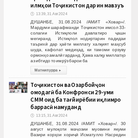
илмҳои Тоҷикистон дар ин мавзуъ
🕔
13:39, 31.Авг 2024
ДУШАНБЕ, 31.08.2024 /АМИТ «Ховар»/.
Мардуми шарафманди Тоҷикистон имсол 33-
солагии Истиқлоли давлатиро ҷашн
мегиранд. Истиқлол нодиртарин падидаи
таърихӣ дар ҳаёти миллату халқият маҳсуб
шуда, кафолат медиҳад, ки тамоми орзуву
ормонҳо амалӣ гарданд. Ҳама халқу миллатҳо
аз ибтидо то имрӯз барои ба
Матни пурра
▸
Тоҷикистон ва Озарбойҷон
омодагӣ ба Конфронси 29-уми
СММ оид ба тағйирёбии иқлимро
баррасӣ намуданд
🕔
13:15, 31.Авг 2024
ДУШАНБЕ, 31.08.2024 /АМИТ «Ховар»/. 30
август мулоқоти маҷозии муовини якуми
Вазири корҳои хориҷӣ Исматулло Насредин