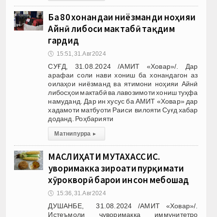
Ба 80 хонандаи ниёзманди ноҳияи
Айнӣ либоси мактабӣ тақдим
гардид
🕔
15:51, 31.Авг 2024
СУҒД, 31.08.2024 /АМИТ «Ховар»/. Дар
арафаи соли нави хониш ба хонандагон аз
оилаҳои ниёзманд ва ятимони ноҳияи Айнӣ
либосҳои мактабӣ ва лавозимоти хониш туҳфа
намуданд. Дар ин хусус ба АМИТ «Ховар» дар
хадамоти матбуоти Раиси вилояти Суғд хабар
доданд. Роҳбарияти
Матни пурра
▸
МАСЛИҲАТИ МУТАХАССИС.
Ҷуворимакка зироати пурқимати
хӯрокворӣ барои инсон мебошад
🕔
15:36, 31.Авг 2024
ДУШАНБЕ, 31.08.2024 /АМИТ «Ховар»/.
Истеъмоли ҷуворимакка иммунитетро