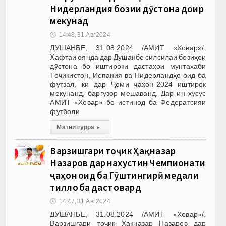
Нидерландия бозии дӯстона доир
мекунад
🕔
14:48, 31.Авг 2024
ДУШАНБЕ, 31.08.2024 /АМИТ «Ховар»/.
Ҳафтаи оянда дар Душанбе силсилаи бозиҳои
дӯстона бо иштироки дастаҳои мунтахаби
Тоҷикистон, Испания ва Нидерландҳо оид ба
футзал, ки дар Ҷоми ҷаҳон-2024 иштирок
мекунанд, баргузор мешаванд. Дар ин хусус
АМИТ «Ховар» бо истинод ба Федератсияи
футболи
Матни пурра
▸
Варзишгари тоҷик Ҳақназар
Назаров дар нахустин Чемпионати
ҷаҳон оид ба Гӯштингирӣ медали
тилло ба даст овард
🕔
14:47, 31.Авг 2024
ДУШАНБЕ, 31.08.2024 /АМИТ «Ховар»/.
Варзишгари тоҷик Ҳақназар Назаров дар