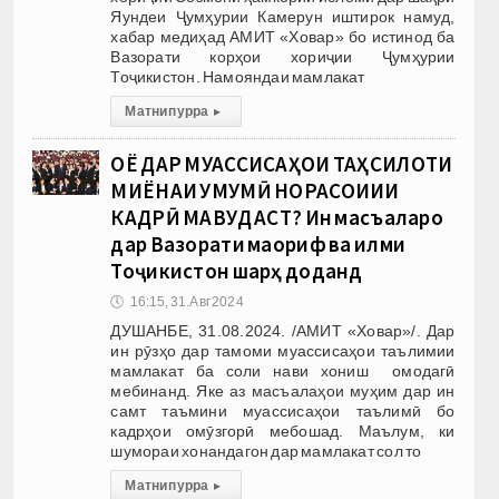
Яундеи Ҷумҳурии Камерун иштирок намуд,
хабар медиҳад АМИТ «Ховар» бо истинод ба
Вазорати корҳои хориҷии Ҷумҳурии
Тоҷикистон. Намояндаи мамлакат
Матни пурра
▸
ОЁ ДАР МУАССИСАҲОИ ТАҲСИЛОТИ
МИЁНАИ УМУМӢ НОРАСОИИИ
КАДРӢ МАВҶУД АСТ? Ин масъаларо
дар Вазорати маориф ва илми
Тоҷикистон шарҳ доданд
🕔
16:15, 31.Авг 2024
ДУШАНБЕ, 31.08.2024. /АМИТ «Ховар»/. Дар
ин рӯзҳо дар тамоми муассисаҳои таълимии
мамлакат ба соли нави хониш омодагӣ
мебинанд. Яке аз масъалаҳои муҳим дар ин
самт таъмини муассисаҳои таълимӣ бо
кадрҳои омӯзгорӣ мебошад. Маълум, ки
шумораи хонандагон дар мамлакат сол то
Матни пурра
▸