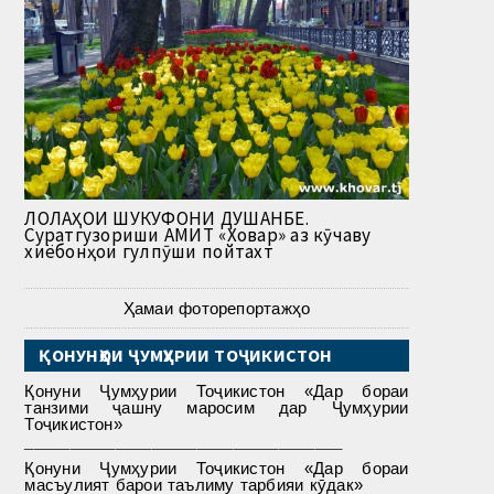
ЛОЛАҲОИ ШУКУФОНИ ДУШАНБЕ.
Суратгузориши АМИТ «Ховар» аз кӯчаву
хиёбонҳои гулпӯши пойтахт
Ҳамаи фоторепортажҳо
ҚОНУНҲОИ ҶУМҲУРИИ ТОҶИКИСТОН
Қонуни Ҷумҳурии Тоҷикистон «Дар бораи
танзими ҷашну маросим дар Ҷумҳурии
Тоҷикистон»
___________________________________
Қонуни Ҷумҳурии Тоҷикистон «Дар бораи
масъулият барои таълиму тарбияи кӯдак»