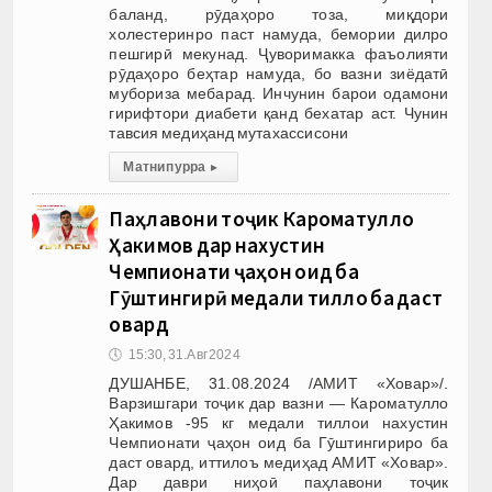
баланд, рӯдаҳоро тоза, миқдори
холестеринро паст намуда, бемории дилро
пешгирӣ мекунад. Ҷуворимакка фаъолияти
рӯдаҳоро беҳтар намуда, бо вазни зиёдатӣ
мубориза мебарад. Инчунин барои одамони
гирифтори диабети қанд бехатар аст. Чунин
тавсия медиҳанд мутахассисони
Матни пурра
▸
Паҳлавони тоҷик Кароматулло
Ҳакимов дар нахустин
Чемпионати ҷаҳон оид ба
Гӯштингирӣ медали тилло ба даст
овард
🕔
15:30, 31.Авг 2024
ДУШАНБЕ, 31.08.2024 /АМИТ «Ховар»/.
Варзишгари тоҷик дар вазни — Кароматулло
Ҳакимов -95 кг медали тиллои нахустин
Чемпионати ҷаҳон оид ба Гӯштингириро ба
даст овард, иттилоъ медиҳад АМИТ «Ховар».
Дар даври ниҳоӣ паҳлавони тоҷик