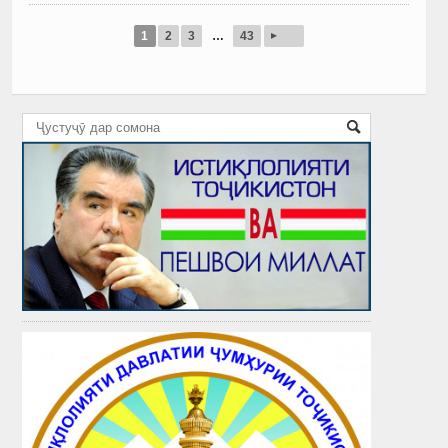
▸
1
2
3
…
43