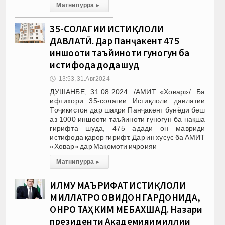
Матни пурра
▸
35-СОЛАГИИ ИСТИҚЛОЛИ
ДАВЛАТӢ. Дар Панҷакент 475
иншооти таъйиноти гуногун ба
истифода дода шуд
🕔
13:53, 31.Авг 2024
ДУШАНБЕ, 31.08.2024. /АМИТ «Ховар»/. Ба
ифтихори 35-солагии Истиқлоли давлатии
Тоҷикистон дар шаҳри Панҷакент бунёди беш
аз 1000 иншооти таъйиноти гуногун ба нақша
гирифта шуда, 475 адади он мавриди
истифода қарор гирифт. Дар ин хусус ба АМИТ
«Ховар» дар Мақомоти иҷроияи
Матни пурра
▸
ИЛМУ МАЪРИФАТ ИСТИҚЛОЛИ
МИЛЛАТРО ҶОВИДОН ГАРДОНИДА,
ОНРО ТАҲКИМ МЕБАХШАД. Назари
президенти Академияи миллии