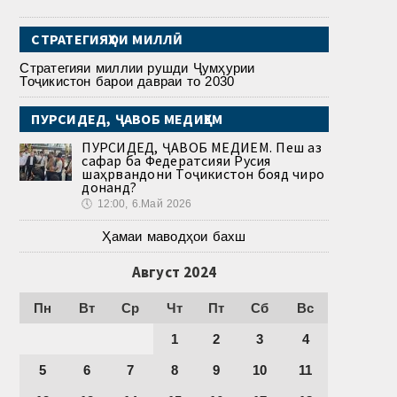
СТРАТЕГИЯҲОИ МИЛЛӢ
Стратегияи миллии рушди Ҷумҳурии
Тоҷикистон барои давраи то 2030
ПУРСИДЕД, ҶАВОБ МЕДИҲЕМ
ПУРСИДЕД, ҶАВОБ МЕДИҲЕМ. Пеш аз
сафар ба Федератсияи Русия
шаҳрвандони Тоҷикистон бояд чиро
донанд?
🕔
12:00, 6.Май 2026
Ҳамаи маводҳои бахш
Август 2024
Пн
Вт
Ср
Чт
Пт
Сб
Вс
1
2
3
4
5
6
7
8
9
10
11