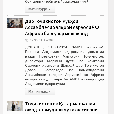
беҳтарин китоби илмӣ, мақолаи илмӣ
Матни пурра
▸
Дар Тоҷикистон Рӯзҳои
Ассамблеяи халқҳои Авруосиё ва
Африқо баргузор мешаванд
🕔
19:30, 31.Авг 2024
ДУШАНБЕ, 31.08.2024 /АМИТ «Ховар»/.
Ректори Академияи идоракунии давлатии
назди Президенти Ҷумҳурии Тоҷикистон,
директори Маркази дӯстӣ ва ҳамкории
Созмони ҳамкории Шанхай дар Тоҷикистон
Даврон Сафарзода бо намояндагони
Ассамблеяи халқҳои Авруосиё ва Африқо
вохӯрӣ намуд. Тавре ба АМИТ «Ховар» дар
Академияи идоракунии
Матни пурра
▸
Тоҷикистон ва Қатар масъалаи
омода намудани мутахассисони