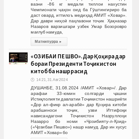
вазни -86 кг медали тиллои нахустин
Чемпионати ҷаҳон оид ба Гӯштингириро ба
даст овард, иттилоъ медиҳад АМИТ «Ховар».
Дар даври ниҳоӣ паҳлавони тоҷик Ҳақназар
Назаров варзишгари узбек Умар Бозоровро
мағлуб намуда,
Матни пурра
▸
«ҶОЗИБАИ ПЕШВО». Дар Қоҳира дар
бораи Президенти Тоҷикистон
китоб ба нашр расид
🕔
14:21, 31.Авг 2024
ДУШАНБЕ, 31.08.2024 /АМИТ «Ховар»/. Дар
арафаи 33-юмин солгарди ҷашни
Истиқлолияти давлатии Тоҷикистон нашриёти
«Дор ал-фикр ал-арабӣ» дар Қоҳира китоби
арабшиноси тоҷик, узви Иттифоқи
нависандагони Тоҷикистон Назруллоҳи
Назарро бо номи «Ҷозибияту-л-Қоид»
(«Ҷозибаи Пешво») нашр намуд. Дар ин хусус
АМИТ «Ховар» бо