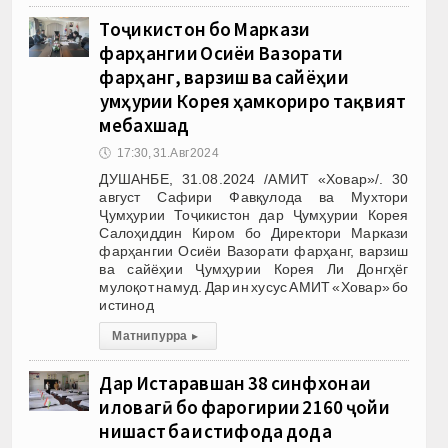
Тоҷикистон бо Маркази
фарҳангии Осиёи Вазорати
фарҳанг, варзиш ва сайёҳии
Ҷумҳурии Корея ҳамкориро тақвият
мебахшад
🕔
17:30, 31.Авг 2024
ДУШАНБЕ, 31.08.2024 /АМИТ «Ховар»/. 30
август Сафири Фавқулода ва Мухтори
Ҷумҳурии Тоҷикистон дар Ҷумҳурии Корея
Салоҳиддин Киром бо Директори Маркази
фарҳангии Осиёи Вазорати фарҳанг, варзиш
ва сайёҳии Ҷумҳурии Корея Ли Донгҳёг
мулоқот намуд. Дар ин хусус АМИТ «Ховар» бо
истинод
Матни пурра
▸
Дар Истаравшан 38 синфхонаи
иловагӣ бо фарогирии 2160 ҷойи
нишаст ба истифода дода