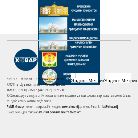
Агентии Миллии Иттилоотии Тоҷикистон
734018. ш. Душанбе, хиёбони Саъдии Шерозӣ,
16 тел.: +992 (37) 2385217, факс: +992 (37) 2232383
© Ҳамаи ҳуқуқ маҳфуз аст. Истифода ва паҳн кардани маводи сомона, дар кадом шакле набошад,
танҳо бо иҷозати хаттии роҳбарияти
АМИТ «Ховар»
имконпазир аст. Истинод ба
www.khovar.tj
ҳатмист. E-mail:
niat@khovar.tj
Омодакунандаи сомона:
Агентии рекламавии "adMedia"