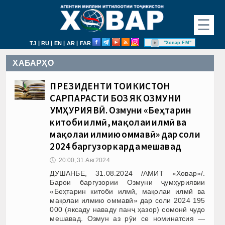
☰
|
|
|
|
"Ховар FM"
TJ
RU
EN
AR
FAR
ХАБАРҲО
ПРЕЗИДЕНТИ ТОҶИКИСТОН
САРПАРАСТИ БОЗ ЯК ОЗМУНИ
ҶУМҲУРИЯВӢ. Озмуни «Беҳтарин
китоби илмӣ, мақолаи илмӣ ва
мақолаи илмию оммавӣ» дар соли
2024 баргузор карда мешавад
🕔
20:00, 31.Авг 2024
ДУШАНБЕ, 31.08.2024 /АМИТ «Ховар»/.
Барои баргузории Озмуни ҷумҳуриявии
«Беҳтарин китоби илмӣ, мақолаи илмӣ ва
мақолаи илмию оммавӣ» дар соли 2024 195
000 (яксаду наваду панҷ ҳазор) сомонӣ ҷудо
мешавад. Озмун аз рӯи се номинатсия —