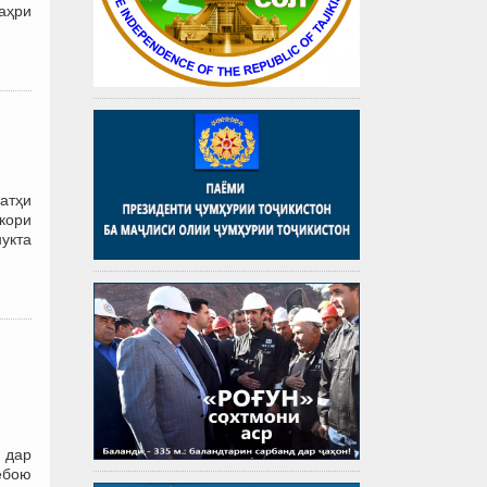
аҳри
атҳи
кори
нукта
 дар
зебою