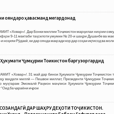
ни ояндаро ҳавасманд мегардонад
МИТ «Ховар»/. Дар Бонки миллии Тоҷикистон марҳилаи ниҳоии озму
фҳои 9-11 мактаби таҳсилоти умумии № 20-и шаҳри Душанбе ва мак
и ноҳияи Рӯдакӣ, ки дар оянда мақсади кор дар соҳаи иқтисод ва мол
 Ҳукумати Ҷумҳурии Тоҷикистон баргузор гардид
АМИТ «Ховар»/. 31 май дар бинои Ҳукумати Ҷумҳурии Тоҷикистон т
лҳу ваҳдати миллӣ — Пешвои миллат, Президенти Ҷумҳурии Тоҷикис
р муҳтарам Эмомалӣ Раҳмон маҷлиси Ҳукумати Ҷумҳурии Тоҷики
т “Оид ба ҷараёни иҷрои
 СОЗАНДАГӢ ДАР ШАҲРУ ДЕҲОТИ ТОҶИКИСТОН.
и Хуҷанд – Палоси ноҳияи Бобоҷон Ғафуров оғоз