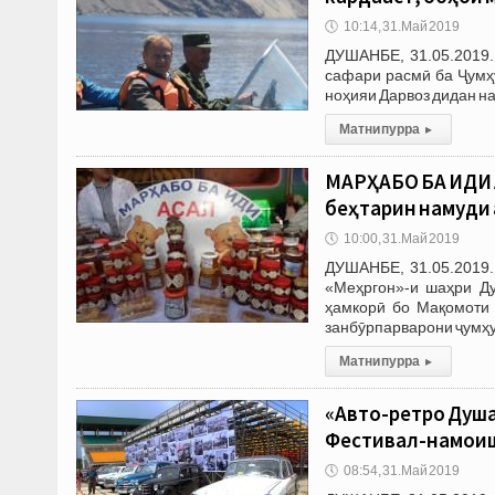
🕔
10:14, 31.Май 2019
ДУШАНБЕ, 31.05.2019.
сафари расмӣ ба Ҷумҳу
ноҳияи Дарвоз дидан на
Матни пурра
▸
МАРҲАБО БА ИДИ А
беҳтарин намуди
🕔
10:00, 31.Май 2019
ДУШАНБЕ, 31.05.2019.
«Меҳргон»-и шаҳри Ду
ҳамкорӣ бо Мақомоти
занбӯрпарварони ҷумҳу
Матни пурра
▸
«Авто-ретро Душ
Фестивал-намоиш
🕔
08:54, 31.Май 2019