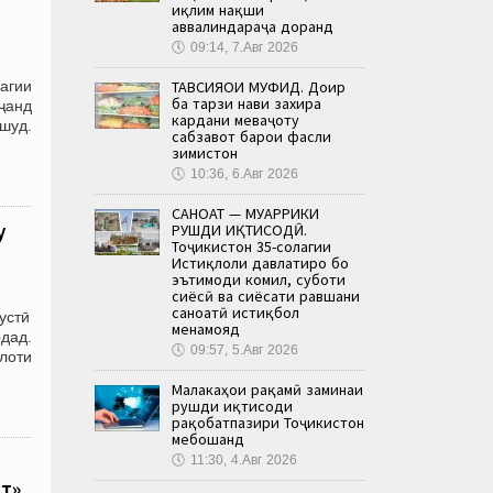
иқлим нақши
аввалиндараҷа доранд
🕔
09:14, 7.Авг 2026
ТАВСИЯҲОИ МУФИД. Доир
агии
ба тарзи нави захира
уҷанд
кардани меваҷоту
 шуд.
сабзавот барои фасли
зимистон
🕔
10:36, 6.Авг 2026
САНОАТ — МУҲАРРИКИ
у
РУШДИ ИҚТИСОДӢ.
Тоҷикистон 35-солагии
Истиқлоли давлатиро бо
эътимоди комил, суботи
сиёсӣ ва сиёсати равшани
саноатӣ истиқбол
устӣ
менамояд
рдад.
🕔
09:57, 5.Авг 2026
лоти
Малакаҳои рақамӣ заминаи
рушди иқтисоди
рақобатпазири Тоҷикистон
мебошанд
🕔
11:30, 4.Авг 2026
ст»