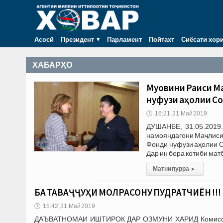
Асосӣ
Президент
Парламент
Пойтахт
Сиёсати хор
ХАБАРҲО
Муовини Раиси М
нуфузи аҳолии С
🕔
16:21, 31.Май 2019
ДУШАНБЕ, 31.05.2019.
намояндагони Маҷлиси
Фонди нуфузи аҳолии 
Дар ин бора котиби ма
Матни пурра
▸
БА ТАВАҶҶУҲИ МОЛРАСОНУ ПУДРАТЧИЁН !!!
🕔
15:42, 31.Май 2019
ДАЪВАТНОМАИ ИШТИРОК ДАР ОЗМУНИ ХАРИД Комиссияҳо