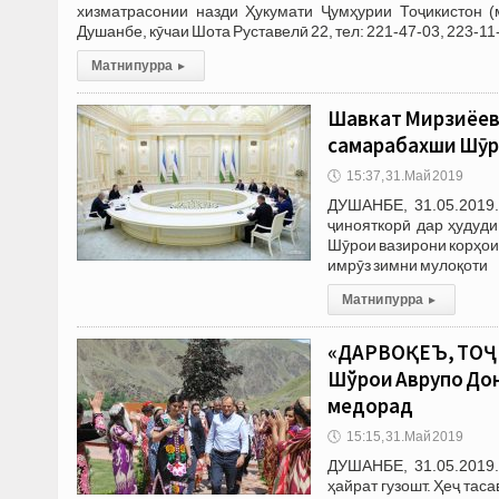
хизматрасонии назди Ҳукумати Ҷумҳурии Тоҷикистон (
Душанбе, кӯчаи Шота Руставелӣ 22, тел: 221-47-03, 223-1
Матни пурра
▸
Шавкат Мирзиёев:
самарабахши Шӯр
🕔
15:37, 31.Май 2019
ДУШАНБЕ, 31.05.2019.
ҷинояткорӣ дар ҳудуд
Шӯрои вазирони корҳои
имрӯз зимни мулоқоти
Матни пурра
▸
«ДАРВОҚЕЪ, ТОҶ
Шўрои Аврупо Дон
медорад
🕔
15:15, 31.Май 2019
ДУШАНБЕ, 31.05.2019.
ҳайрат гузошт. Ҳеҷ тас