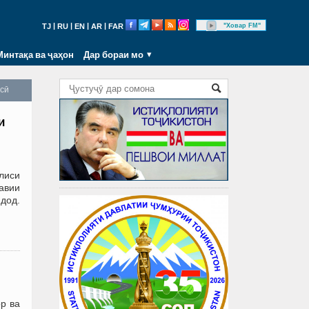
|
|
|
|
"Ховар FM"
TJ
RU
EN
AR
FAR
Минтақа ва ҷаҳон
Дар бораи мо
осӣ
и
лиси
авии
дод.
р ва