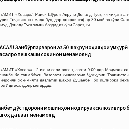
 /АМИТ «Ховар»/. Раиси Шўрои Аврупо Доналд Туск, ки ҷиҳати ан
рии Тоҷикистон омада буд, дар доираи сафар 30 май аз кӯли Саре
муд. Доналд Туск зимни боздид аз кӯли Сарез, ки
САЛ! Занбӯрпарварон аз 50 шаҳру ноҳияҳои ҷумҳурӣ
 асалро пешкаши сокинон менамоянд
 /АМИТ «Ховар»/. 2 июни соли равон, соати 9:00 дар Маҷмааи са
шанбе бо ташаббуси Вазорати кишоварзии Ҷумҳурии Тоҷикистон
 иҷроияи ҳокимияти давлатии шаҳри Душанбе бо иштироки беҳт
рӣ Иди асал доир мегардад.
анбе» дӯстдорони мошинҳои нодиру эксклюзивиро 
гоҳ даъват менамояд