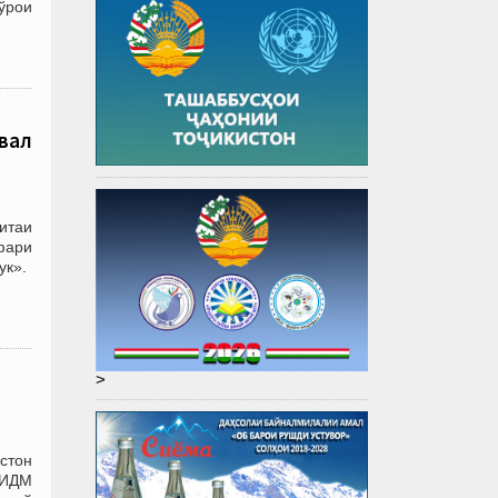
Шўрои
вал
итаи
афари
ук».
>
стон
 ИДМ