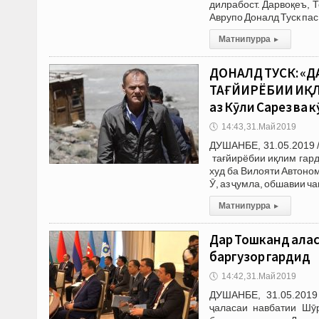
дилрабост. Дарвоқеъ, 
Аврупо Доналд Туск пас 
Матни пурра
▸
ДОНАЛД ТУСК: «
ТАҒЙИРЁБИИ ИҚЛИ
аз Кӯли Сарез ва
🕔
14:43, 31.Май 2019
ДУШАНБЕ, 31.05.2019 
тағйирёбии иқлим гард
худ ба Вилояти Автоно
Ӯ, аз ҷумла, обшавии ч
Матни пурра
▸
Дар Тошканд ҷала
баргузор гардид
🕔
14:42, 31.Май 2019
ДУШАНБЕ, 31.05.2019
ҷаласаи навбатии Шӯ