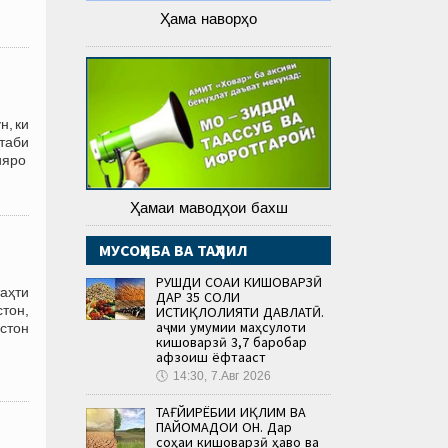
Ҳама наворҳо
н, ки
таби
ияро
Ҳамаи маводҳои бахш
МУСОҲИБА ВА ТАҲЛИЛ
РУШДИ СОҲАИ КИШОВАРЗӢ
аҳти
ДАР 35 СОЛИ
тон,
ИСТИҚЛОЛИЯТИ ДАВЛАТӢ.
Ҳаҷми умумии маҳсулоти
стон
кишоварзӣ 3,7 баробар
афзоиш ёфтааст
🕔
14:30, 7.Авг 2026
ТАҒЙИРЁБИИ ИҚЛИМ ВА
ПАЙОМАДҲОИ ОН. Дар
соҳаи кишоварзӣ ҳаво ва