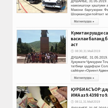
ДУШАНБЕ, 31.05.2019. 
намоишгоҳи ҳаштуми а
Макони баргузории Ф
Шоҳмансури пойтахт муқ
Матни пурра
▸
Кумитаи рушди са
василаи баланд б
аст
🕔
08:30, 31.Май 2019
ДУШАНБЕ, 31.05.2019.
Ҳукумати Ҷумҳурии Тоҷ
татбиқи ҳадафҳои Сол
сайёҳии «Ориент Адвен
Матни пурра
▸
ҚУРБИ АСЪОР: дар
ИМА аз 9.4398 то 
🕔
08:11, 31.Май 2019
ДУШАНБЕ, 31.05.2019 /