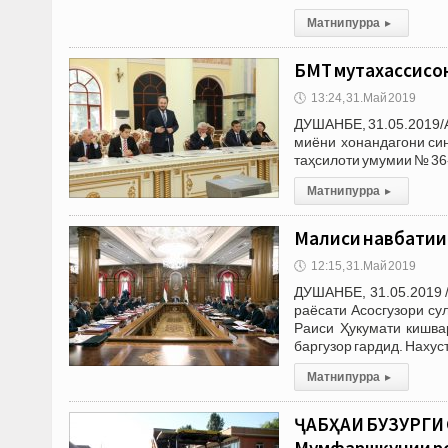
Матни пурра
▸
БМТ мутахассисо
🕔
13:24, 31.Май 2019
ДУШАНБЕ, 31.05.2019/А
миёни хонандагони син
таҳсилоти умумии № 36-
Матни пурра
▸
Маҷлиси навбатии
🕔
12:15, 31.Май 2019
ДУШАНБЕ, 31.05.2019 /
раёсати Асосгузори су
Раиси Ҳукумати кишва
баргузор гардид. Нахус
Матни пурра
▸
ҶАБҲАИ БУЗУРГИ
Мумфаршкунии роҳ