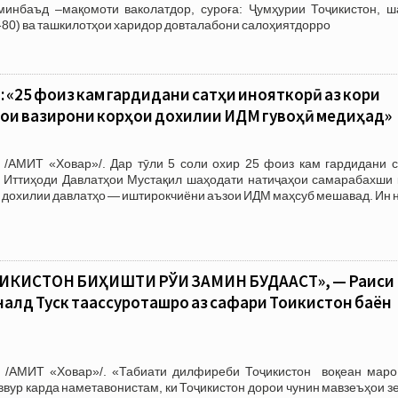
минбаъд –мақомоти ваколатдор, суроға: Ҷумҳурии Тоҷикистон, ш
1-80) ва ташкилотҳои харидор довталабони салоҳиятдорро
 «25 фоиз кам гардидани сатҳи ҷинояткорӣ аз кори
ои вазирони корҳои дохилии ИДМ гувоҳӣ медиҳад»
 /АМИТ «Ховар»/. Дар тӯли 5 соли охир 25 фоиз кам гардидани с
и Иттиҳоди Давлатҳои Мустақил шаҳодати натиҷаҳои самарабахши 
 дохилии давлатҳо — иштирокчиёни аъзои ИДМ маҳсуб мешавад. Ин 
ИКИСТОН БИҲИШТИ РЎИ ЗАМИН БУДААСТ», — Раиси
алд Туск таассуроташро аз сафари Тоҷикистон баён
 /АМИТ «Ховар»/. «Табиати дилфиреби Тоҷикистон воқеан маро
аввур карда наметавонистам, ки Тоҷикистон дорои чунин мавзеъҳои 