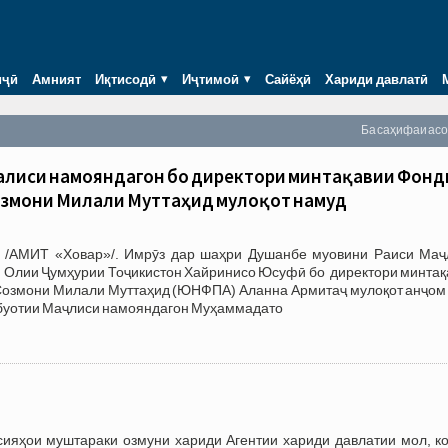
иҷӣ
Амният
Иқтисодӣ
Иҷтимоӣ
Сайёҳӣ
Хариди давлатӣ
Ба саҳифаи ас
аҷлиси намояндагон бо директори минтақавии Фонд
озмони Милали Муттаҳид мулоқот намуд
 /АМИТ «Ховар»/. Имрӯз дар шаҳри Душанбе муовини Раиси Маҷ
 Олии Ҷумҳурии Тоҷикистон Хайринисо Юсуфӣ бо директори минтақ
Созмони Милали Муттаҳид (ЮНФПА) Аланна Армитаҷ мулоқот анҷом 
тбуотии Маҷлиси намояндагон Муҳаммадато
и муштараки озмуни хариди Агентии хариди давлатии мол, ко