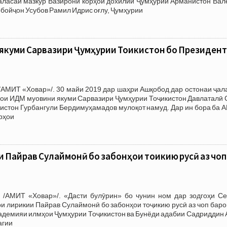
ҷаласаи мазкур Вазирони корҳои дохилии Ҷумҳурии Арманистон Вал
бойҷон Усубов Рамил Идрис оғлу, Ҷумҳурии
якуми Сарвазири Ҷумҳурии Тоҷикистон бо Президен
/АМИТ «Ховар»/. 30 майи 2019 дар шаҳри Ашқобод дар остонаи ҷал
ҳои ИДМ муовини якуми Сарвазири Ҷумҳурии Тоҷикистон Давлаталӣ 
истон Гурбангули Бердимуҳамадов мулоқот намуд. Дар ин бора ба 
рҳои
и Пайрав Сулаймонӣ бо забонҳои тоҷикию русӣ аз чоп
 /АМИТ «Ховар»/. «Дасти булӯрин» бо чунин ном дар зодгоҳи Се
 лирикии Пайрав Сулаймонӣ бо забонҳои тоҷикию русӣ аз чоп баро
адемияи илмҳои Ҷумҳурии Тоҷикистон ва Бунёди адабии Садриддин 
агии