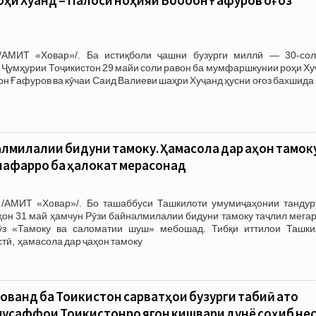
 /АМИТ «Ховар»/. Ба истиқболи ҷашни бузурги миллӣ — 30-сол
 Ҷумҳурии Тоҷикистон 29 майи соли равон ба мумфаршкунии роҳи Х
он Ғафуров ва кӯчаи Саид Валиеви шаҳри Хуҷанд ҳусни оғоз бахшида
лмилалии бидуни тамоку. Ҳамасола дар ҷаҳон тамок
нафарро ба ҳалокат мерасонад
/АМИТ «Ховар»/. Бо ташаббуси Ташкилоти умумиҷаҳонии тандур
ҳон 31 май ҳамчун Рӯзи байналмилалии бидуни тамоку таҷлил мега
з «Тамоку ва саломатии шуш» мебошад. Тибқи иттилои Ташки
тӣ, ҳамасола дар ҷаҳон тамоку
ованд ба Тоҷикистон сарватҳои бузурги табиӣ ато
мусаффои Тоҷикистонро ягон кишвари дунё соҳиб не