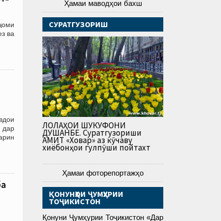
Ҳамаи маводҳои бахш
СУРАТГУЗОРИШ
ҷоми
з ва
вдои
ЛОЛАҲОИ ШУКУФОНИ
 дар
ДУШАНБЕ. Суратгузориши
арин
АМИТ «Ховар» аз кӯчаву
хиёбонҳои гулпӯши пойтахт
Ҳамаи фоторепортажҳо
ба
ҚОНУНҲОИ ҶУМҲУРИИ
ТОҶИКИСТОН
Қонуни Ҷумҳурии Тоҷикистон «Дар