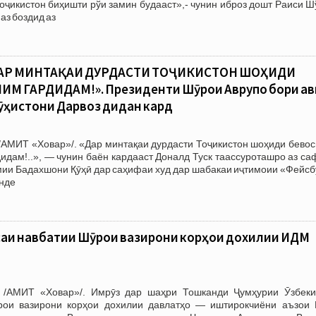
Тоҷикистон биҳишти рўи замин будааст»,- чунин иброз дошт Раиси 
аз боздид аз
ДАР МИНТАҚАИ ДУРДАСТИ ТОҶИКИСТОН ШОҲИДИ
М ГАРДИДАМ!». Президенти Шӯрои Аврупо бори ав
 кӯҳистони Дарвоз дидан кард
/АМИТ «Ховар»/. «Дар минтақаи дурдасти Тоҷикистон шоҳиди бевос
идам!..», — чунин баён кардааст Доналд Туск таассуроташро аз с
мии Бадахшони Қӯҳӣ дар саҳифаи худ дар шабакаи иҷтимоии «Фейсб
анде
саи навбатии Шӯрои вазирони корҳои дохилии ИДМ
 /АМИТ «Ховар»/. Имрӯз дар шаҳри Тошканди Ҷумҳурии Ӯзбеки
рои вазирони корҳои дохилии давлатҳо — иштирокчиёни аъзои