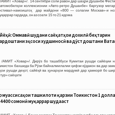
/АМИТ «Ховар»/. 14 сентябри соли равон дар шаҳри Душанбе Фести
втомобилҳои коллексионии «Авто-ретро Душанбе» баргузор мегар
естивал-намоишгоҳ дар майдони «800 — солагии Москав»-и но
аррар гардида, он аз соати 15 то 21 идома
йёҳӣ: Оммавӣ шудани саёҳатҳои дохилӣ беҳтарин
ардоштани эҳсоси худшиносӣ ва дӯст доштани Вата
 /АМИТ «Ховар»/. Дирӯз бо ташаббуси Кумитаи рушди сайёҳии н
икистон бахшида ба Рӯзи байналмилалии ҳифзи кӯдакон ва дар зам
ҳои рушди деҳот, сайёҳӣ ва ҳунарҳои мардумӣ дар ҳамкорӣ бо шир
тур» саёҳати
 муассиcаҳои ташкилоти қарзии Тоҷикистон 1 долл
9.4400 сомонӣ муқаррар шудааст
АМИТ «Ховар»/. Бонки миллии Тоҷикистон имрӯз қурби асъори хори