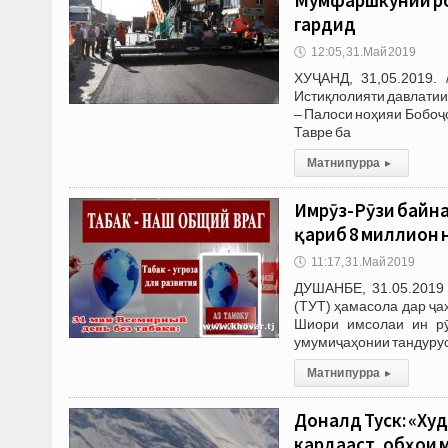
гардид
🕔
12:05, 31.Май 2019
ХУҶАНД, 31,05.2019.
Истиқлолияти давлатии
– Палоси ноҳияи Бобоҷ
Тавре ба
Матни пурра
▸
Имрӯз-Рӯзи байна
қариб 8 миллион 
🕔
11:17, 31.Май 2019
ДУШАНБЕ, 31.05.2019 
(ТУТ) ҳамасола дар ҷа
Шиори имсолаи ин рӯ
умумиҷаҳонии тандурус
Матни пурра
▸
Доналд Туск: «Худ
кардааст, обҳои 