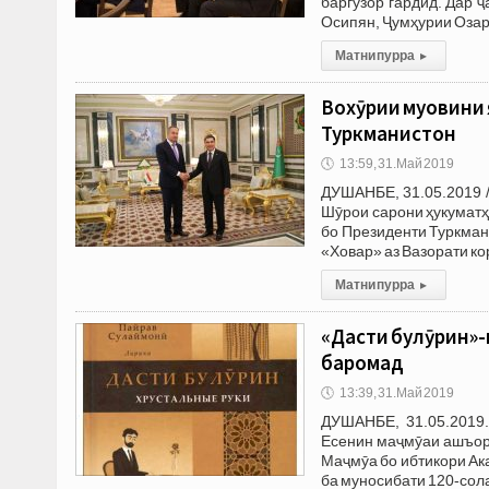
баргузор гардид. Дар 
Осипян, Ҷумҳурии Озар
Матни пурра
▸
Вохӯрии муовини 
Туркманистон
🕔
13:59, 31.Май 2019
ДУШАНБЕ, 31.05.2019 
Шӯрои сарони ҳукумат
бо Президенти Туркман
«Ховар» аз Вазорати ко
Матни пурра
▸
«Дасти булӯрин»-
баромад
🕔
13:39, 31.Май 2019
ДУШАНБЕ, 31.05.2019.
Есенин маҷмӯаи ашъори
Маҷмӯа бо ибтикори Ак
ба муносибати 120-сол