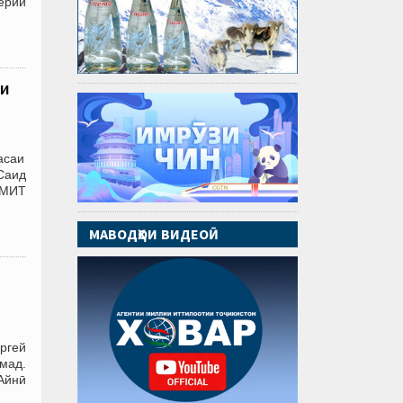
ерий
ти
асаи
Саид
АМИТ
МАВОДҲОИ ВИДЕОӢ
ргей
мад.
Айнӣ