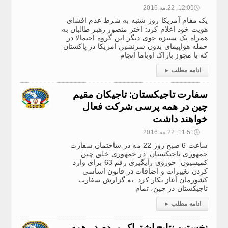
🕔
12:09, 22.مه 2016
یک مقام آمریکا روز شنبه به شرط عدم افشای
هویت خود اعلام کرد: اختر منصور رهبر طالبان به
همراه یک ستیزه جوی دیگر این گروه احتمالا در
حمله هواپیمای بدون سرنشین امریکا در پاکستان
که با مجوز باراک اوباما انجام
ادامه مطلب
▸
سفارت تاجیکستان: تاجیکان مقیم
چین در همه پرسی شرکت فعال
خواهند داشت
🕔
11:51, 22.مه 2016
ساعت 6 صبح روز 22 مه در ساختمان سفارت
جمهوری تاجیکستان در جمهوری خلق چین
کمیسیون حوزوی رأیگیری رفم 63 برای وارد
کردن تغییرات و اضافات در قانون اساسی
کشورمان آغاز بکار کرد. به گزارش سفارت
تاجیکستان در چین، تمام
ادامه مطلب
▸
نخستین نتایج اشتراک مردم در همه