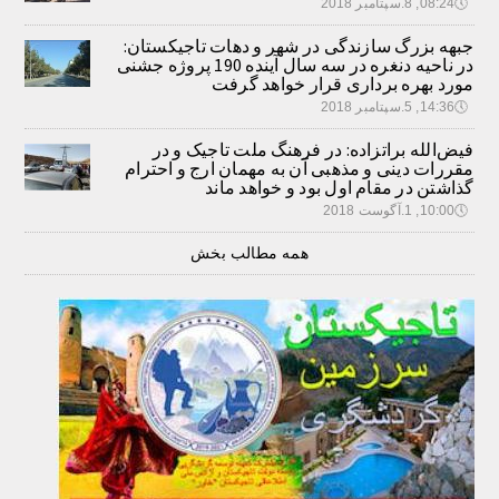
🕔
08:24, 8.سپتامبر 2018
جبهه بزرگ سازندگی در شهر و دهات تاجیکستان:
در ناحیه دنغره در سه سال آینده 190 پروژه جشنی
مورد بهره برداری قرار خواهد گرفت
🕔
14:36, 5.سپتامبر 2018
فیض‌الله براتزاده: در فرهنگ ملت تاجیک و در
مقررات دینی و مذهبی آن به مهمان ارج و احترام
گذاشتن در مقام اول بود و خواهد ماند
🕔
10:00, 1.آگوست 2018
همه مطالب بخش