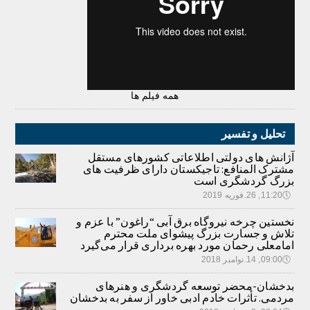
همه فیلم ها
تحلیل و تفسیر
آژانش های دولتی اطلاعاتی کشورهای مستقل
مشترک المنافع: تاجیکستان دارای ظرفیت های
بزرگ گردشگری است
🕔
11:20, 26.فوریه 2019
نخستین چرخه نیروگاه برق آبی “راغون” با عزم و
تلاش و جسارت بزرگ پیشوای ملت محترم
امامعلی رحمان مورد بهره برداری قرار می‌گیرد
🕔
09:00, 14.نوامبر 2018
بدخشان-محضر توسعه گردشگری و هنرهای
مردمی. تأثرات خادم ادبی خاور از سفر به بدخشان