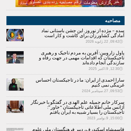
مصاحبه
سده – مژده از نوروز. این جشن باستانی نماد
آمادگی کشاورزان برای کاشت و کار است
🕔
09:42, 22.ژانویه 2026
پاول زاروبین: آفرین به مردم تاجیک و رهبری
تاجیکستان که اقدامات مهمی در جهت رفاه و
سازندگی انجام داده‌اند
🕔
12:30, 9.اکتبر 2025
سارا احمدی از ایران: ما در تاجیکستان احساس
غریبگی نمی کنیم
🕔
09:53, 27.سپتامبر 2024
سرکار خانم جمیله علم الهدی در گفتگو با خبرنگار
آژانس ملی اطلاعاتی تاجیکستان “خاور”:
تاجیکستان را بسیار شبیه به ایران یافتم
🕔
15:00, 9.نوامبر 2023
قاسمشاه اسکندرف، دبیر فرهنگستان ملی علوم