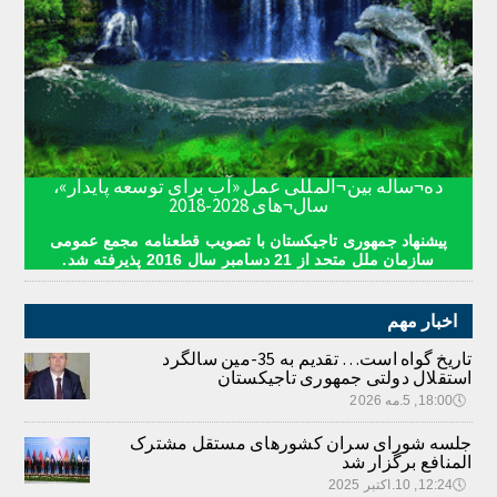
ده¬ساله بین¬المللی عمل «آب برای توسعه پایدار»،
سال¬های 2028-2018
پیشنهاد جمهوری تاجیکستان با تصویب قطعنامه مجمع عمومی
سازمان ملل متحد از 21 دسامبر سال 2016 پذیرفته شد.
اخبار مهم
تاریخ گواه است… تقدیم به 35-مین سالگرد
استقلال دولتی جمهوری تاجیکستان
🕔
18:00, 5.مه 2026
جلسه شورای سران کشورهای مستقل مشترک
المنافع برگزار شد
🕔
12:24, 10.اکتبر 2025