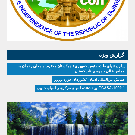
گزارش ویژه
پیام پیشوای ملت، رئیس جمهوری تاجیکستان محترم امامعلی رحمان به
مجلس عالی جمهوری تاجیکستان
همایش بین‌المللی ادیبان کشور‌های حوزه نوروز
" CASA-1000" پیوند دهنده آسیای مرکزی و آسیای جنوبی