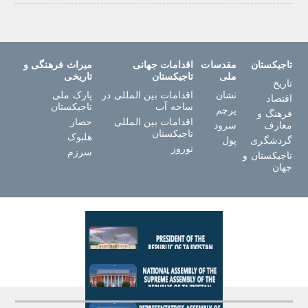
تاجیکستان
مقدسات
اقدامات جهانی
میراث فرهنگی و
ملی
تاجیکستان
تاریخی
تاریخ
نشان
اقدامات بین المللی در
پارک ملی
اقتصاد
ساحه آب
تاجیکستان
پرچم
فرهنگ و
اقدامات بین المللی
حصار
معارف
سرود
تاجیکستان
هلبوک
گردشگری
پول
نوروز
سرزم
تاجیکستان و
جهان