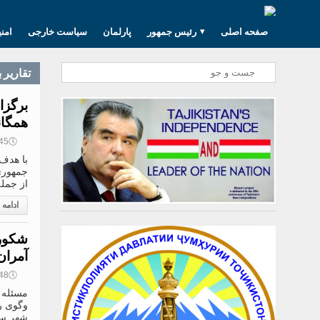
صفحه اصلی
رئیس جمهور
پارلمان
سیاست خارجی
امن
تقارير 
برگزا
همگا
🕔
12:45, 
با هدف 
جمهوری
از جمله
ادامه
شكورج
آمران
🕔
10:48, 
مسئله 
وگوی ر
شهر سن