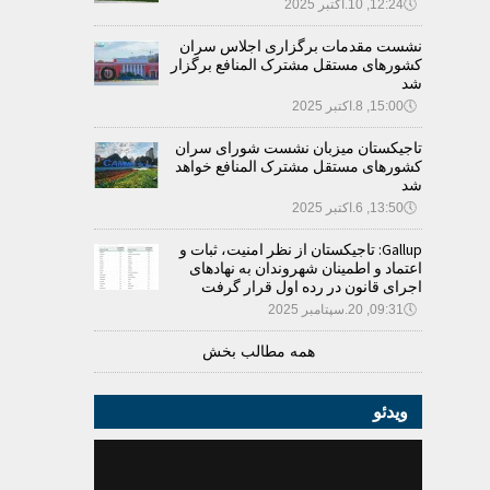
🕔
12:24, 10.اکتبر 2025
نشست مقدمات برگزاری اجلاس سران
کشورهای مستقل مشترک المنافع برگزار
شد
🕔
15:00, 8.اکتبر 2025
تاجیکستان میزبان نشست شورای سران
کشورهای مستقل مشترک المنافع خواهد
شد
🕔
13:50, 6.اکتبر 2025
Gallup: تاجیکستان از نظر امنیت، ثبات و
اعتماد و اطمینان شهروندان به نهادهای
اجرای قانون در رده اول قرار گرفت
🕔
09:31, 20.سپتامبر 2025
همه مطالب بخش
ویدئو