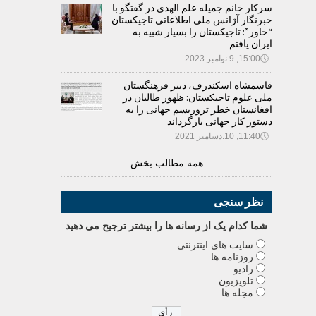
سرکار خانم جمیله علم الهدی در گفتگو با
خبرنگار آژانس ملی اطلاعاتی تاجیکستان
“خاور”: تاجیکستان را بسیار شبیه به
ایران یافتم
🕔
15:00, 9.نوامبر 2023
قاسمشاه اسکندرف، دبیر فرهنگستان
ملی علوم تاجیکستان: ظهور طالبان در
افغانستان خطر تروریسم جهانی را به
دستور کار جهانی بازگرداند
🕔
11:40, 10.دسامبر 2021
همه مطالب بخش
نظر سنجی
شما کدام يک از رسانه ها را بيشتر ترجيح می دهيد
سایت های اینترنتی
روزنامه ها
رادیو
تلویزیون
مجله ها