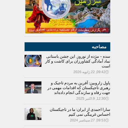
مصاحبه
سده – مژده از نوروز. این جشن باستانی
نماد آمادگی کشاورزان برای کاشت و کار
است
🕔
09:42, 22.ژانویه 2026
پاول زاروبین: آفرین به مردم تاجیک و
رهبری تاجیکستان که اقدامات مهمی در
جهت رفاه و سازندگی انجام داده‌اند
🕔
12:30, 9.اکتبر 2025
سارا احمدی از ایران: ما در تاجیکستان
احساس غریبگی نمی کنیم
🕔
09:53, 27.سپتامبر 2024