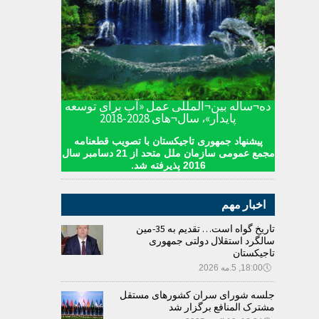
ده¬ساله بین¬المللی عمل «آب برای توسعه
پایدار»، سال¬های 2028-2018
پیشنهاد جمهوری تاجیکستان با تصویب قطعنامه
مجمع عمومی سازمان ملل متحد از 21 دسامبر سال
2016 پذیرفته شد.
اخبار مهم
تاریخ گواه است… تقدیم به 35-مین
سالگرد استقلال دولتی جمهوری
تاجیکستان
🕔
18:00, 5.مه 2026
جلسه شورای سران کشورهای مستقل
مشترک المنافع برگزار شد