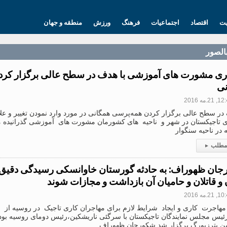
یت
اقتصاد
اجتماعیات
فرهنگ
ورزش
منطقه و جهان
بالصور
ری مشورت های آموزشی با هدف در سطح عالی برگزار کرد
نی
21.مه 2016
در سطح عالی برگزار کردن همه‌پرسی همگانی در مورد وارد نمودن تغییر و علا
 تاجیکستان در شهر و ناحیه های کشورمان مشورت های آموزشی گذرانیده 
 در ناحیه سنگوار
 مطلب
▸
ان ظهور‌اف: به حادثه گورستان خاوانسکی رسیدگی دقیق
 و قاتلان و حامیان آن بازداشت و مجازات شوند
21.مه 2016
مهاجرت کاری و ایجاد شرایط لازم برای مهاجران کاری تاجیک در روسیه از
ئیس مجلس نمایندگان تاجیکستان با سرگئی ناریشکین،رئیس دومای روسیه بود. 
 پترزبورگ برگزار شد شكورجان ظهور‌اف