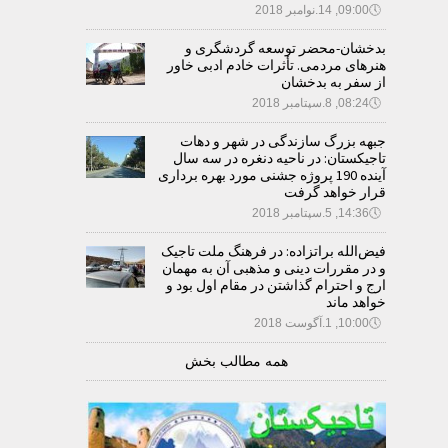
🕔
09:00, 14.نوامبر 2018
بدخشان-محضر توسعه گردشگری و
هنرهای مردمی. تأثرات خادم ادبی خاور
از سفر به بدخشان
🕔
08:24, 8.سپتامبر 2018
جبهه بزرگ سازندگی در شهر و دهات
تاجیکستان: در ناحیه دنغره در سه سال
آینده 190 پروژه جشنی مورد بهره برداری
قرار خواهد گرفت
🕔
14:36, 5.سپتامبر 2018
فیض‌الله براتزاده: در فرهنگ ملت تاجیک
و در مقررات دینی و مذهبی آن به مهمان
ارج و احترام گذاشتن در مقام اول بود و
خواهد ماند
🕔
10:00, 1.آگوست 2018
همه مطالب بخش