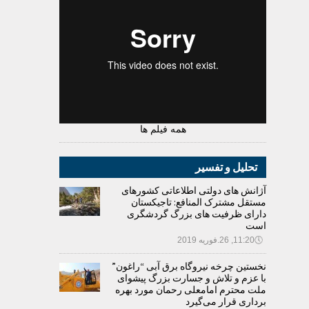
همه فیلم ها
تحلیل و تفسیر
آژانش های دولتی اطلاعاتی کشورهای
مستقل مشترک المنافع: تاجیکستان
دارای ظرفیت های بزرگ گردشگری
است
🕔
11:20, 26.فوریه 2019
نخستین چرخه نیروگاه برق آبی “راغون”
با عزم و تلاش و جسارت بزرگ پیشوای
ملت محترم امامعلی رحمان مورد بهره
برداری قرار می‌گیرد