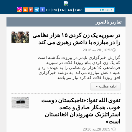
|
|
|
|
TJ
RU
EN
AR
FAR
101.5 FM
تقارير بالصور
در سوریه یک زن کردی ۱۵ هزار نظامی
را در مبارزه با داعش رهبری می کند
🕔
10:53, 28.مه 2016
گزارش خبرگزاری تایمز در بیروت نگاشته است
که یک زن کردی بنام روژدا فلات در سوریه
فرماندهی ۱۵ هزار تن نظامی را به عهده دارد و
علیه داعش مبارزه می‌کند. به نوشته خبرگزاری
افق روژدا فلات که کرد تبار می‌باشد
ادامه مطلب
▸
تقوی الله تقوا: «تاجیکستان دوست
خوب، همکار صادق و متحد
استراتیٰژیک شهروندان افغانستان
است»
🕔
08:57, 28.مه 2016