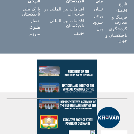
ملی
تاجیکستان
تاریخی
تاریخ
نشان
اقدامات بین المللی در
پارک ملی
اقتصاد
ساحه آب
تاجیکستان
پرچم
فرهنگ و
اقدامات بین المللی
حصار
معارف
سرود
تاجیکستان
هلبوک
گردشگری
پول
نوروز
سرزم
تاجیکستان و
جهان