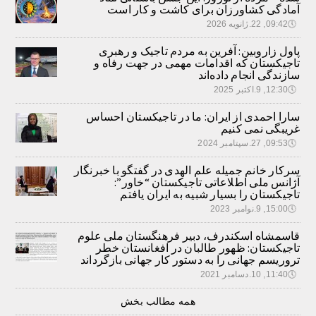
آمادگی کشاورزان برای کاشت و کار است
🕔
09:42, 22.ژانویه 2026
پاول زاروبین: آفرین به مردم تاجیک و رهبری
تاجیکستان که اقدامات مهمی در جهت رفاه و
سازندگی انجام داده‌اند
🕔
12:30, 9.اکتبر 2025
سارا احمدی از ایران: ما در تاجیکستان احساس
غریبگی نمی کنیم
🕔
09:53, 27.سپتامبر 2024
سرکار خانم جمیله علم الهدی در گفتگو با خبرنگار
آژانس ملی اطلاعاتی تاجیکستان “خاور”:
تاجیکستان را بسیار شبیه به ایران یافتم
🕔
15:00, 9.نوامبر 2023
قاسمشاه اسکندرف، دبیر فرهنگستان ملی علوم
تاجیکستان: ظهور طالبان در افغانستان خطر
تروریسم جهانی را به دستور کار جهانی بازگرداند
🕔
11:40, 10.دسامبر 2021
همه مطالب بخش