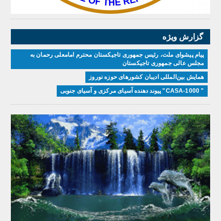
گزارش ویژه
پیام پیشوای ملت، رئیس جمهوری تاجیکستان محترم امامعلی رحمان به
مجلس عالی جمهوری تاجیکستان
همایش بین‌المللی ادیبان کشور‌های حوزه نوروز
" CASA-1000" پیوند دهنده آسیای مرکزی و آسیای جنوبی