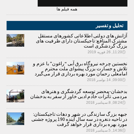
همه فیلم ها
تحلیل و تفسیر
آژانش های دولتی اطلاعاتی کشورهای مستقل
مشترک المنافع: تاجیکستان دارای ظرفیت های
بزرگ گردشگری است
🕔
11:20, 26.فوریه 2019
نخستین چرخه نیروگاه برق آبی “راغون” با عزم و
تلاش و جسارت بزرگ پیشوای ملت محترم
امامعلی رحمان مورد بهره برداری قرار می‌گیرد
🕔
09:00, 14.نوامبر 2018
بدخشان-محضر توسعه گردشگری و هنرهای
مردمی. تأثرات خادم ادبی خاور از سفر به بدخشان
🕔
08:24, 8.سپتامبر 2018
جبهه بزرگ سازندگی در شهر و دهات تاجیکستان:
در ناحیه دنغره در سه سال آینده 190 پروژه جشنی
مورد بهره برداری قرار خواهد گرفت
🕔
14:36, 5.سپتامبر 2018