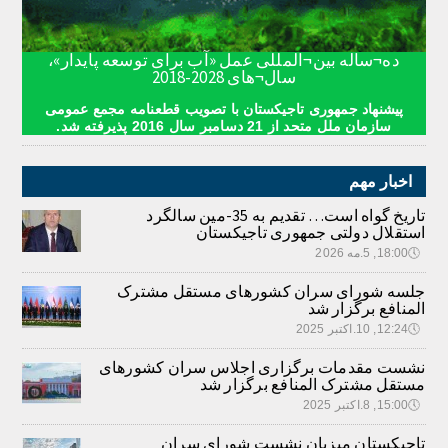
ده¬ساله بین¬المللی عمل «آب برای توسعه پایدار»،
سال¬های 2028-2018
پیشنهاد جمهوری تاجیکستان با تصویب قطعنامه مجمع عمومی
سازمان ملل متحد از 21 دسامبر سال 2016 پذیرفته شد.
اخبار مهم
تاریخ گواه است… تقدیم به 35-مین سالگرد
استقلال دولتی جمهوری تاجیکستان
🕔
18:00, 5.مه 2026
جلسه شورای سران کشورهای مستقل مشترک
المنافع برگزار شد
🕔
12:24, 10.اکتبر 2025
نشست مقدمات برگزاری اجلاس سران کشورهای
مستقل مشترک المنافع برگزار شد
🕔
15:00, 8.اکتبر 2025
تاجیکستان میزبان نشست شورای سران