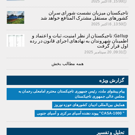
🕔
15:00, 8.اکتبر 2025
تاجیکستان میزبان نشست شورای سران
کشورهای مستقل مشترک المنافع خواهد شد
🕔
13:50, 6.اکتبر 2025
Gallup: تاجیکستان از نظر امنیت، ثبات و اعتماد و
اطمینان شهروندان به نهادهای اجرای قانون در رده
اول قرار گرفت
🕔
09:31, 20.سپتامبر 2025
همه مطالب بخش
گزارش ویژه
پیام پیشوای ملت، رئیس جمهوری تاجیکستان محترم امامعلی رحمان به
مجلس عالی جمهوری تاجیکستان
همایش بین‌المللی ادیبان کشور‌های حوزه نوروز
" CASA-1000" پیوند دهنده آسیای مرکزی و آسیای جنوبی
تحلیل و تفسیر