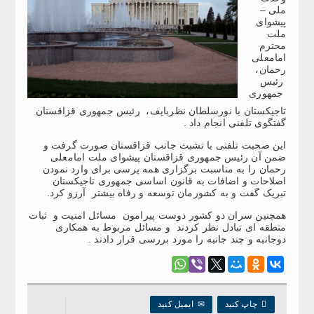
ملی –
پیشوای
ملت
محترم
امامعلی
رحمان،
رئیس
جمهوری
تاجیکستان با نورسلطان نظربایف، رئیس جمهوری قزاقستان
گفتگوی تلفنی انجام داد .
این صحبت تلفنی با تشبث جانب قزاقستان صورت گرفت و
ضمن آن رئیس جمهوری قزاقستان پیشوای ملت امامعلی
رحمان را به مناسبت برگزاری همه ‌پرسی برای وارد نمودن
اصلاحات و اضافات به قانون اساسی جمهوری تاجیکستان
تبریک گفت و به کشورمان توسعه و رفاه بیشتر آرزو کرد.
همچنین سران دو کشور دوست پیرامون مسائل‌ امنیت و ثبات
منطقه ای تبادل نظر کردند و مسائل مربوط به همکاری‌
دوجانبه و چند جانبه را مورد بررسی قرار دادند .

چاپ کنید
✉
ایمیل کنید