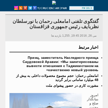
|
|
|
|
TJ
RU
EN
AR
FAR
101.5 FM
گفتگوی تلفنی امامعلی رحمان با نورسلطان
نظربایف رئیس جمهوری قزاقستان
می 26, 2016 19:45, 1,255 بازدید ها
اخبار مرتبط
Принц, заместитель Наследного принца
Саудовской Аравии: «Мы заинтересованы
вывести отношения с Таджикистаном на
качественно новый уровень»
امامعلی رحمان: حجم مجموع محصولات داخلی به بیش از
48 میلیارد سامانی برابر گردید
مشورت کاری در حضور پیشوای ملت
امروز
بنیانگذار
صلح و
وحدت