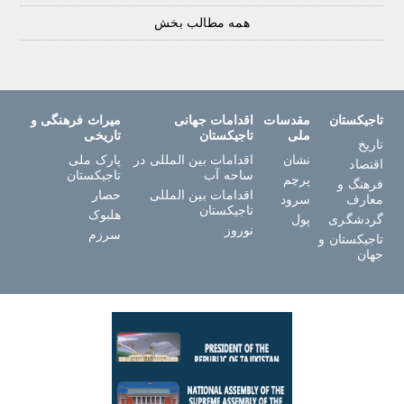
همه مطالب بخش
تاجیکستان
مقدسات
اقدامات جهانی
میراث فرهنگی و
ملی
تاجیکستان
تاریخی
تاریخ
نشان
اقدامات بین المللی در
پارک ملی
اقتصاد
ساحه آب
تاجیکستان
پرچم
فرهنگ و
اقدامات بین المللی
حصار
معارف
سرود
تاجیکستان
هلبوک
گردشگری
پول
نوروز
سرزم
تاجیکستان و
جهان