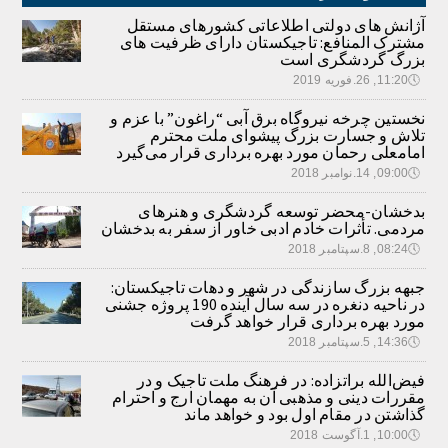
آژانش های دولتی اطلاعاتی کشورهای مستقل
مشترک المنافع: تاجیکستان دارای ظرفیت های
بزرگ گردشگری است
🕔
11:20, 26.فوریه 2019
نخستین چرخه نیروگاه برق آبی “راغون” با عزم و
تلاش و جسارت بزرگ پیشوای ملت محترم
امامعلی رحمان مورد بهره برداری قرار می‌گیرد
🕔
09:00, 14.نوامبر 2018
بدخشان-محضر توسعه گردشگری و هنرهای
مردمی. تأثرات خادم ادبی خاور از سفر به بدخشان
🕔
08:24, 8.سپتامبر 2018
جبهه بزرگ سازندگی در شهر و دهات تاجیکستان:
در ناحیه دنغره در سه سال آینده 190 پروژه جشنی
مورد بهره برداری قرار خواهد گرفت
🕔
14:36, 5.سپتامبر 2018
فیض‌الله براتزاده: در فرهنگ ملت تاجیک و در
مقررات دینی و مذهبی آن به مهمان ارج و احترام
گذاشتن در مقام اول بود و خواهد ماند
🕔
10:00, 1.آگوست 2018