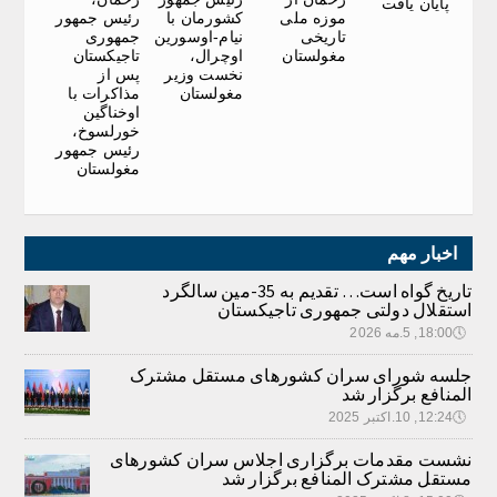
پایان یافت
موزه ملی
کشورمان با
رئیس جمهور
تاریخی
نیام-اوسورین
جمهوری
مغولستان
اوچرال،
تاجیکستان
نخست وزیر
پس از
مغولستان
مذاکرات با
اوخناگین
خورلسوخ،
رئیس جمهور
مغولستان
اخبار مهم
تاریخ گواه است… تقدیم به 35-مین سالگرد
استقلال دولتی جمهوری تاجیکستان
🕔
18:00, 5.مه 2026
جلسه شورای سران کشورهای مستقل مشترک
المنافع برگزار شد
🕔
12:24, 10.اکتبر 2025
نشست مقدمات برگزاری اجلاس سران کشورهای
مستقل مشترک المنافع برگزار شد