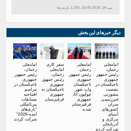
می 26, 2016 19:45, 1,255 بازدید ها
دیگر خبرهای این بخش
امامعلی
امامعلی
سفر کاری
امامعلی
رحمان،
رحمان،
امامعلی
رحمان،
رئیس جمهور
رئیس جمهور
رحمان،
رئیس جمهور
جمهوری
جمهوری
رئیس جمهور
جمهوری
تاجیکستان در
تاجیکستان
جمهوری
تاجیکستان در
نشست
وارد شهر
تاجیکستان به
مراسم
مشورتی
چولپون آتا،
جمهوری
افتتاحیه
غیررسمی
جمهوری
قرقیزستان
مسابقات
سران
قرقیزستان
بین‌المللی
کشورهای
شدند
“بازی‌های
آسیای
آینده-2026”
مرکزی و
شرکت کردند
آذربایجان
شرکت کردند