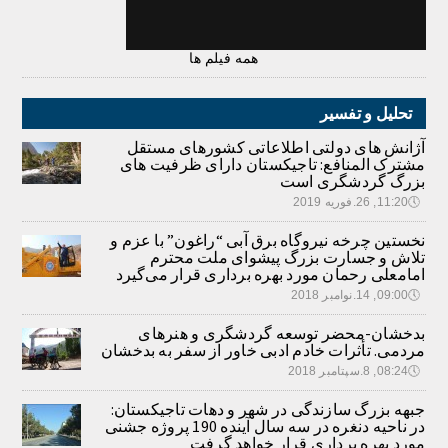
همه فیلم ها
تحلیل و تفسیر
آژانش های دولتی اطلاعاتی کشورهای مستقل
مشترک المنافع: تاجیکستان دارای ظرفیت های
بزرگ گردشگری است
🕔
11:20, 26.فوریه 2019
نخستین چرخه نیروگاه برق آبی “راغون” با عزم و
تلاش و جسارت بزرگ پیشوای ملت محترم
امامعلی رحمان مورد بهره برداری قرار می‌گیرد
🕔
09:00, 14.نوامبر 2018
بدخشان-محضر توسعه گردشگری و هنرهای
مردمی. تأثرات خادم ادبی خاور از سفر به بدخشان
🕔
08:24, 8.سپتامبر 2018
جبهه بزرگ سازندگی در شهر و دهات تاجیکستان:
در ناحیه دنغره در سه سال آینده 190 پروژه جشنی
مورد بهره برداری قرار خواهد گرفت