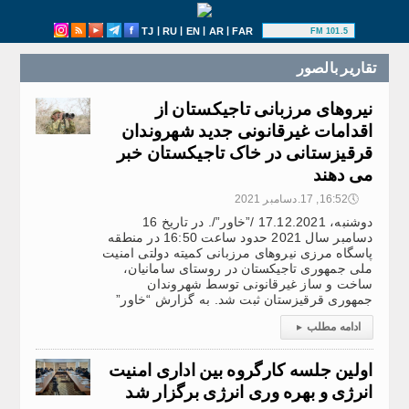
|
|
|
|
TJ
RU
EN
AR
FAR
101.5 FM
تقارير بالصور
نیروهای مرزبانی تاجیکستان از
اقدامات غیرقانونی جدید شهروندان
قرقیزستانی در خاک تاجیکستان خبر
می دهند
🕔
16:52, 17.دسامبر 2021
دوشنبه، 17.12.2021 /”خاور”/. در تاریخ 16
دسامبر سال 2021 حدود ساعت 16:50 در منطقه
پاسگاه مرزی نیروهای مرزبانی کمیته دولتی امنیت
ملی جمهوری تاجیکستان در روستای سامانیان،
ساخت و ساز غیرقانونی توسط شهروندان
جمهوری قرقیزستان ثبت شد. به گزارش “خاور”
ادامه مطلب
▸
اولین جلسه کارگروه بین اداری امنیت
انرژی و بهره وری انرژی برگزار شد