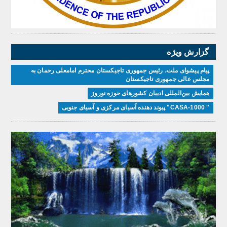
گزارش ویژه
پیام پیشوای ملت، رئیس جمهوری تاجیکستان محترم امامعلی رحمان به
مجلس عالی جمهوری تاجیکستان
همایش بین‌المللی ادیبان کشور‌های حوزه نوروز
" CASA-1000" پیوند دهنده آسیای مرکزی و آسیای جنوبی