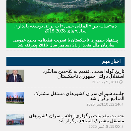
ده¬ساله بین¬المللی عمل «آب برای توسعه پایدار»،
سال¬های 2028-2018
پیشنهاد جمهوری تاجیکستان با تصویب قطعنامه مجمع عمومی
سازمان ملل متحد از 21 دسامبر سال 2016 پذیرفته شد.
اخبار مهم
تاریخ گواه است… تقدیم به 35-مین سالگرد
استقلال دولتی جمهوری تاجیکستان
🕔
18:00, 5.مه 2026
جلسه شورای سران کشورهای مستقل مشترک
المنافع برگزار شد
🕔
12:24, 10.اکتبر 2025
نشست مقدمات برگزاری اجلاس سران کشورهای
مستقل مشترک المنافع برگزار شد
🕔
15:00, 8.اکتبر 2025