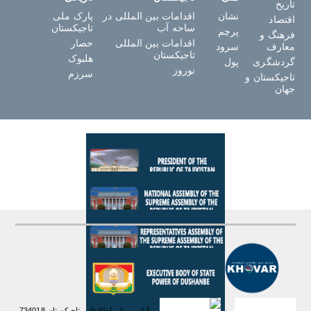
تاریخ
نشان
اقدامات بین المللی در
پارک ملی
اقتصاد
ساحه آب
تاجیکستان
پرچم
فرهنگ و
اقدامات بین المللی
حصار
معارف
سرود
تاجیکستان
هلبوک
گردشگری
پول
نوروز
سرزم
تاجیکستان و
جهان
آژانس ملی اطلاعاتی تاجیکستان 734018،