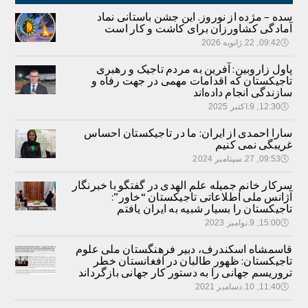
سده – مژده از نوروز. این جشن باستانی نماد
آمادگی کشاورزان برای کاشت و کار است
🕔
09:42, 22.ژانویه 2026
پاول زاروبین: آفرین به مردم تاجیک و رهبری
تاجیکستان که اقدامات مهمی در جهت رفاه و
سازندگی انجام داده‌اند
🕔
12:30, 9.اکتبر 2025
سارا احمدی از ایران: ما در تاجیکستان احساس
غریبگی نمی کنیم
🕔
09:53, 27.سپتامبر 2024
سرکار خانم جمیله علم الهدی در گفتگو با خبرنگار
آژانس ملی اطلاعاتی تاجیکستان “خاور”:
تاجیکستان را بسیار شبیه به ایران یافتم
🕔
15:00, 9.نوامبر 2023
قاسمشاه اسکندرف، دبیر فرهنگستان ملی علوم
تاجیکستان: ظهور طالبان در افغانستان خطر
تروریسم جهانی را به دستور کار جهانی بازگرداند
🕔
11:40, 10.دسامبر 2021