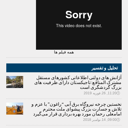
همه فیلم ها
تحلیل و تفسیر
آژانش های دولتی اطلاعاتی کشورهای مستقل
مشترک المنافع: تاجیکستان دارای ظرفیت های
بزرگ گردشگری است
🕔
11:20, 26.فوریه 2019
نخستین چرخه نیروگاه برق آبی “راغون” با عزم و
تلاش و جسارت بزرگ پیشوای ملت محترم
امامعلی رحمان مورد بهره برداری قرار می‌گیرد
🕔
09:00, 14.نوامبر 2018