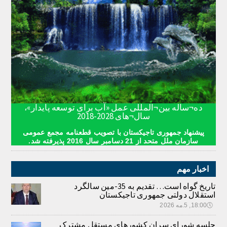
ده¬ساله بین¬المللی عمل «آب برای توسعه پایدار»،
سال¬های 2028-2018
پیشنهاد جمهوری تاجیکستان با تصویب قطعنامه مجمع عمومی
سازمان ملل متحد از 21 دسامبر سال 2016 پذیرفته شد.
اخبار مهم
تاریخ گواه است… تقدیم به 35-مین سالگرد
استقلال دولتی جمهوری تاجیکستان
🕔
18:00, 5.مه 2026
جلسه شورای سران کشورهای مستقل مشترک