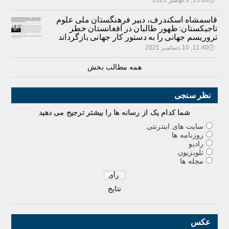
🕔
15:00, 9.نوامبر 2023
قاسمشاه اسکندرف، دبیر فرهنگستان ملی علوم
تاجیکستان: ظهور طالبان در افغانستان خطر
تروریسم جهانی را به دستور کار جهانی بازگرداند
🕔
11:40, 10.دسامبر 2021
همه مطالب بخش
نظر سنجی
شما کدام يک از رسانه ها را بيشتر ترجيح می دهيد
سایت های اینترنتی
روزنامه ها
رادیو
تلویزیون
مجله ها
نتایج
عکس