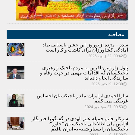
مصاحبه
سده – مژده از نوروز. این جشن باستانی نماد
آمادگی کشاورزان برای کاشت و کار است
🕔
09:42, 22.ژانویه 2026
پاول زاروبین: آفرین به مردم تاجیک و رهبری
تاجیکستان که اقدامات مهمی در جهت رفاه و
سازندگی انجام داده‌اند
🕔
12:30, 9.اکتبر 2025
سارا احمدی از ایران: ما در تاجیکستان احساس
غریبگی نمی کنیم
🕔
09:53, 27.سپتامبر 2024
سرکار خانم جمیله علم الهدی در گفتگو با خبرنگار
آژانس ملی اطلاعاتی تاجیکستان “خاور”:
تاجیکستان را بسیار شبیه به ایران یافتم