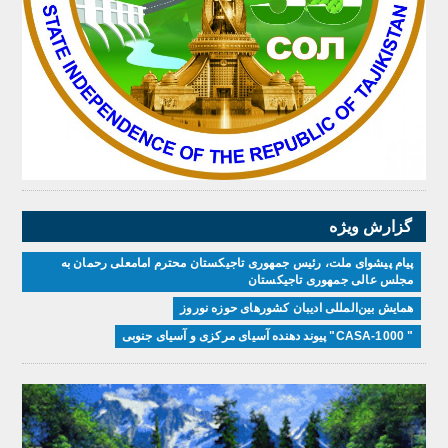
گزارش ویژه
پیام پیشوای ملت، رئیس جمهوری تاجیکستان محترم امامعلی رحمان به
مجلس عالی جمهوری تاجیکستان
همایش بین‌المللی ادیبان کشور‌های حوزه نوروز
" CASA-1000" پیوند دهنده آسیای مرکزی و آسیای جنوبی