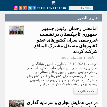
|
|
|
|
TJ
RU
EN
AR
FAR
101.5 FM
تقارير بالصور
امامعلی رحمان، رئیس جمهور
جمهوری تاجیکستان در نشست
غیررسمی سران کشورهای عضو
کشورهای مستقل مشترک المنافع
شرکت کردند
🕔
17:30, 28.دسامبر 2021
دوشنبه، 28.12.2021 /”خاور”/. امروز بنیانگذار
صلح و وحدت ملی – پیشوای ملت محترم امامعلی
رحمان، رئیس جمهور جمهوری تاجیکستان در
نشست غیررسمی سران کشورهای عضو کشورهای
مشترک المنافع که در سن پترزبورگ، فدراسیون
روسیه برگزار شد، شرکت کردند. در این
ادامه مطلب
▸
در دبی همایش تجاری و سرمایه گذاری