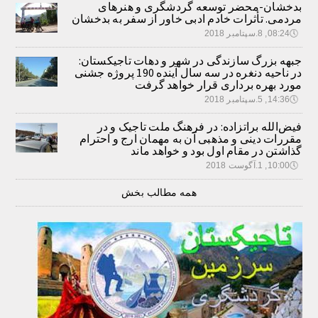
بدخشان-محضر توسعه گردشگری و هنرهای
مردمی. تأثرات خادم ادبی خاور از سفر به بدخشان
🕔
08:24, 8.سپتامبر 2018
جبهه بزرگ سازندگی در شهر و دهات تاجیکستان:
در ناحیه دنغره در سه سال آینده 190 پروژه جشنی
مورد بهره برداری قرار خواهد گرفت
🕔
14:36, 5.سپتامبر 2018
فیض‌الله براتزاده: در فرهنگ ملت تاجیک و در
مقررات دینی و مذهبی آن به مهمان ارج و احترام
گذاشتن در مقام اول بود و خواهد ماند
🕔
10:00, 1.آگوست 2018
همه مطالب بخش