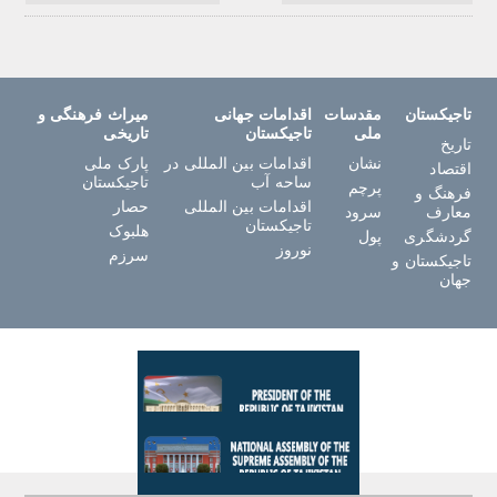
تاجیکستان
مقدسات
اقدامات جهانی
میراث فرهنگی و
ملی
تاجیکستان
تاریخی
تاریخ
نشان
اقدامات بین المللی در
پارک ملی
اقتصاد
ساحه آب
تاجیکستان
پرچم
فرهنگ و
اقدامات بین المللی
حصار
معارف
سرود
تاجیکستان
هلبوک
گردشگری
پول
نوروز
سرزم
تاجیکستان و
جهان