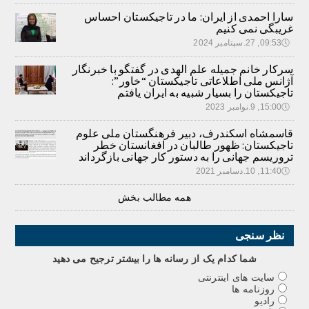
سارا احمدی از ایران: ما در تاجیکستان احساس
غریبگی نمی کنیم
🕔
09:53, 27.سپتامبر 2024
سرکار خانم جمیله علم الهدی در گفتگو با خبرنگار
آژانس ملی اطلاعاتی تاجیکستان “خاور”:
تاجیکستان را بسیار شبیه به ایران یافتم
🕔
15:00, 9.نوامبر 2023
قاسمشاه اسکندرف، دبیر فرهنگستان ملی علوم
تاجیکستان: ظهور طالبان در افغانستان خطر
تروریسم جهانی را به دستور کار جهانی بازگرداند
🕔
11:40, 10.دسامبر 2021
همه مطالب بخش
نظر سنجی
شما کدام يک از رسانه ها را بيشتر ترجيح می دهيد
سایت های اینترنتی
روزنامه ها
رادیو