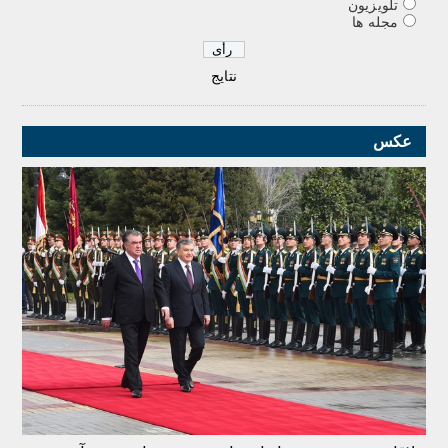
تلویزیون
مجله ها
نتایج
عکس