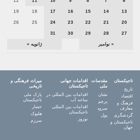
12
11
10
9
8
7
6
19
18
17
16
15
14
13
26
25
24
23
22
21
20
31
30
29
28
27
« نوامبر
ژانویه »
تاجیکستان
مقدسات
اقدامات جهانی
میراث فرهنگی و
ملی
تاجیکستان
تاریخی
تاریخ
نشان
اقدامات بین المللی در
پارک ملی
اقتصاد
ساحه آب
تاجیکستان
پرچم
فرهنگ و
اقدامات بین المللی
حصار
معارف
سرود
تاجیکستان
هلبوک
گردشگری
پول
نوروز
سرزم
تاجیکستان و
جهان