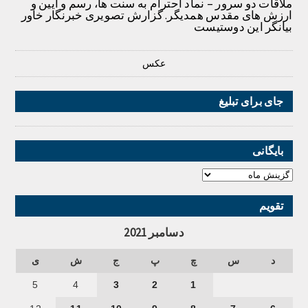
ملاقات دو سرور – نماد احترام به سنت ها، رسم و آیین و
ارزش های مقدس همدیگر. گزارش تصویری خبرنگار خاور
بیانگر این دوستیست
عکس
جای برای تبلیغ
بایگانی
تقویم
دسامبر 2021
د
س
چ
پ
ج
ش
ی
5
4
3
2
1