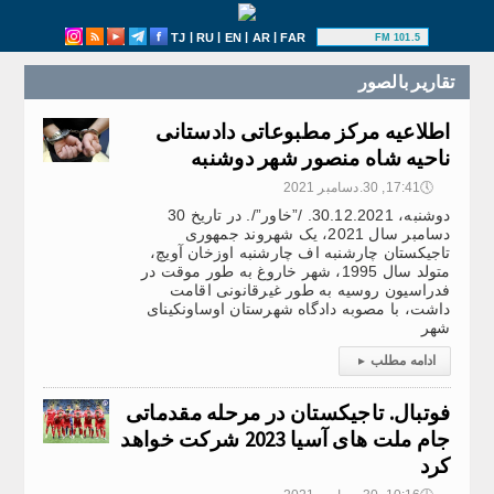
|
|
|
|
TJ
RU
EN
AR
FAR
101.5 FM
تقارير بالصور
اطلاعیه مرکز مطبوعاتی دادستانی
ناحیه شاه منصور شهر دوشنبه
🕔
17:41, 30.دسامبر 2021
دوشنبه، 30.12.2021. /”خاور”/. در تاریخ 30
دسامبر سال 2021، یک شهروند جمهوری
تاجیکستان چارشنبه اف چارشنبه اوزخان آویچ،
متولد سال 1995، شهر خاروغ به طور موقت در
فدراسیون روسیه به طور غیرقانونی اقامت
داشت، با مصوبه دادگاه شهرستان اوساونکینای
شهر
ادامه مطلب
▸
فوتبال. تاجیکستان در مرحله مقدماتی
جام ملت های آسیا 2023 شرکت خواهد
کرد