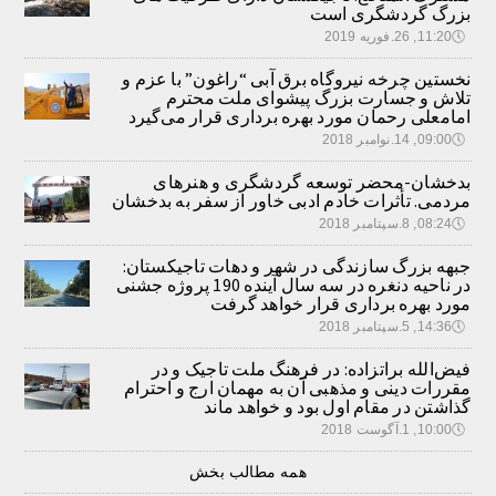
بزرگ گردشگری است
🕔
11:20, 26.فوریه 2019
نخستین چرخه نیروگاه برق آبی “راغون” با عزم و
تلاش و جسارت بزرگ پیشوای ملت محترم
امامعلی رحمان مورد بهره برداری قرار می‌گیرد
🕔
09:00, 14.نوامبر 2018
بدخشان-محضر توسعه گردشگری و هنرهای
مردمی. تأثرات خادم ادبی خاور از سفر به بدخشان
🕔
08:24, 8.سپتامبر 2018
جبهه بزرگ سازندگی در شهر و دهات تاجیکستان:
در ناحیه دنغره در سه سال آینده 190 پروژه جشنی
مورد بهره برداری قرار خواهد گرفت
🕔
14:36, 5.سپتامبر 2018
فیض‌الله براتزاده: در فرهنگ ملت تاجیک و در
مقررات دینی و مذهبی آن به مهمان ارج و احترام
گذاشتن در مقام اول بود و خواهد ماند
🕔
10:00, 1.آگوست 2018
همه مطالب بخش