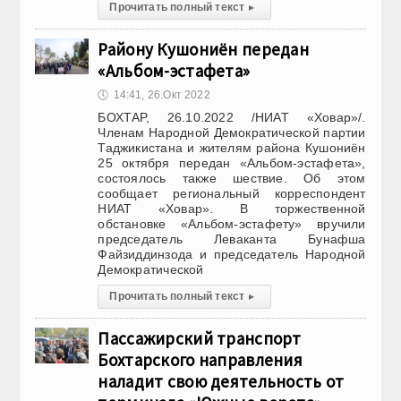
Прочитать полный текст
▸
Району Кушониён передан
«Альбом-эстафета»
🕔
14:41, 26.Окт 2022
БОХТАР, 26.10.2022 /НИАТ «Ховар»/.
Членам Народной Демократической партии
Таджикистана и жителям района Кушониён
25 октября передан «Альбом-эстафета»,
состоялось также шествие. Об этом
сообщает региональный корреспондент
НИАТ «Ховар». В торжественной
обстановке «Альбом-эстафету» вручили
председатель Леваканта Бунафша
Файзиддинзода и председатель Народной
Демократической
Прочитать полный текст
▸
Пассажирский транспорт
Бохтарского направления
наладит свою деятельность от