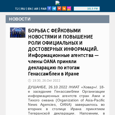
|
|
|
|
TJ
RU
EN
AR
FAR
101.5 FM
НОВОСТИ
БОРЬБА С ФЕЙКОВЫМИ
НОВОСТЯМИ И ПОВЫШЕНИЕ
РОЛИ ОФИЦИАЛЬНЫХ И
ДОСТОВЕРНЫХ ИНФОРМАЦИЙ.
Информационные агентства —
члены OANA приняли
декларацию по итогам
Генассамблеи в Иране
🕔
19:30, 26.Окт 2022
ДУШАНБЕ, 26.10.2022 /НИАТ «Ховар»/. 18-
е заседание Генассамблеи Организации
информационных агентств стран Азии и
Тихого океана (Organization of Asia-Pacific
News Agencies, OANA) завершилось во
вторник в столице Ирана принятием
Тегеранской декларации. Напомним, в