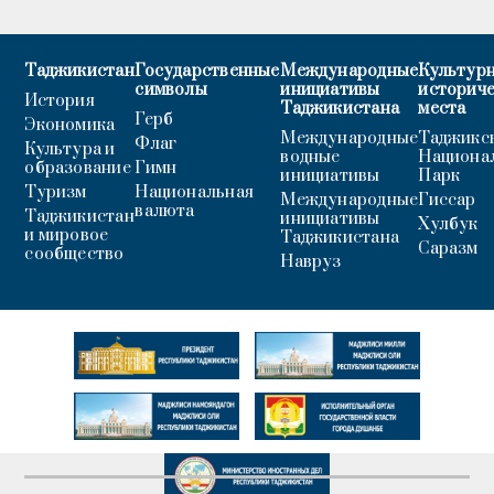
Таджикистан
Государственные
Международные
Культурн
символы
инициативы
историч
История
Таджикистана
места
Герб
Экономика
Международные
Таджикс
Флаг
Культура и
водные
Национа
образование
Гимн
инициативы
Парк
Туризм
Национальная
Международные
Гиссар
валюта
Таджикистан
инициативы
Хулбук
и мировое
Таджикистана
Саразм
сообщество
Навруз