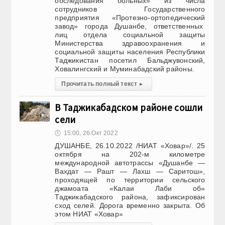
обследования больных» из числа
сотрудников Государственного
предприятия «Протезно-ортопедический
завод» города Душанбе, ответственных
лиц отдела социальной защиты
Министерства здравоохранения и
социальной защиты населения Республики
Таджикистан посетил Бальджувонский,
Ховалингский и Муминабадский районы.
Прочитать полный текст
▸
В Таджикабадском районе сошли
сели
🕔
15:00, 26.Окт 2022
ДУШАНБЕ, 26.10.2022 /НИАТ «Ховар»/. 25
октября на 202-м километре
международной автотрассы «Душанбе —
Вахдат — Рашт — Лахш — Саритош»,
проходящей по территории сельского
джамоата «Калаи Лаби об»
Таджикабадского района, зафиксирован
сход селей. Дорога временно закрыта. Об
этом НИАТ «Ховар»