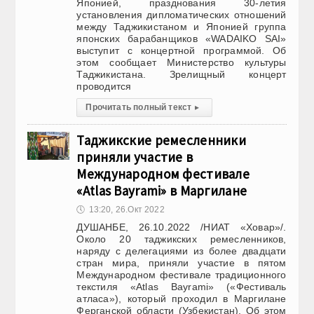
Японией, празднования 30-летия
установления дипломатических отношений
между Таджикистаном и Японией группа
японских барабанщиков «WADAIKO SAI»
выступит с концертной программой. Об
этом сообщает Министерство культуры
Таджикистана. Зрелищный концерт
проводится
Прочитать полный текст
▸
Таджикские ремесленники
приняли участие в
Международном фестивале
«Аtlas Bayrami» в Маргилане
🕔
13:20, 26.Окт 2022
ДУШАНБЕ, 26.10.2022 /НИАТ «Ховар»/.
Около 20 таджикских ремесленников,
наряду с делегациями из более двадцати
стран мира, приняли участие в пятом
Международном фестивале традиционного
текстиля «Аtlas Bayrami» («Фестиваль
атласа»), который проходил в Маргилане
Ферганской области (Узбекистан). Об этом