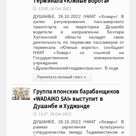
терминала «Южные ворота»
🕔
13:50, 26.Окт 2022
ДУШАНБЕ, 26.10.2022 /НИАТ «Ховар»/. В
целях регулирования пассажирского
транспорта на территории Душанбе
водители в направлении Бохтара
Хатлонской области наладят свою
деятельность по перевозке пассажиров от
терминала «Южные ворота», сообщает
НИАТ «Ховар» со ссылкой на
Государственное коммунальное
учреждение
«Душанбенаклиётхадамотрасон». В ходе
Прочитать полный текст
▸
Группа японских барабанщиков
«WADAIKO SAI» выступит в
Душанбе и Худжанде
🕔
13:27, 26.Окт 2022
ДУШАНБЕ, 26.10.2022 /НИАТ «Ховар»/. В
рамках укрепления культурного
сотрудничества между Таджикистаном и