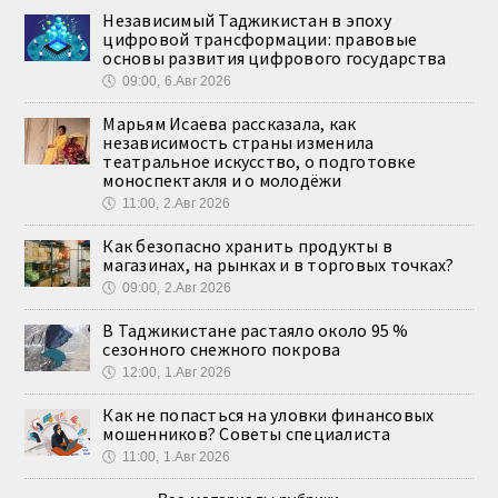
Независимый Таджикистан в эпоху
цифровой трансформации: правовые
основы развития цифрового государства
🕔
09:00, 6.Авг 2026
Марьям Исаева рассказала, как
независимость страны изменила
театральное искусство, о подготовке
моноспектакля и о молодёжи
🕔
11:00, 2.Авг 2026
Как безопасно хранить продукты в
магазинах, на рынках и в торговых точках?
🕔
09:00, 2.Авг 2026
В Таджикистане растаяло около 95 %
сезонного снежного покрова
🕔
12:00, 1.Авг 2026
Как не попасться на уловки финансовых
мошенников? Советы специалиста
🕔
11:00, 1.Авг 2026