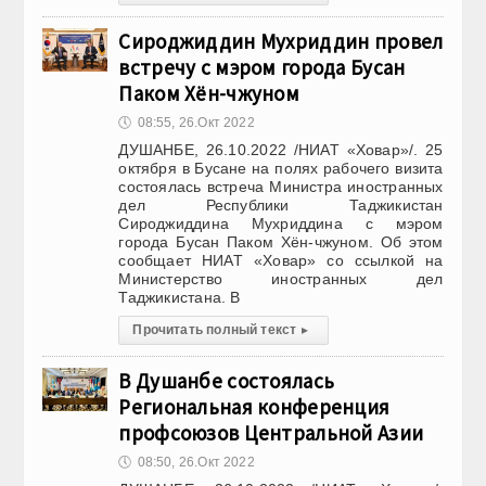
Сироджиддин Мухриддин провел
встречу с мэром города Бусан
Паком Хён-чжуном
🕔
08:55, 26.Окт 2022
ДУШАНБЕ, 26.10.2022 /НИАТ «Ховар»/. 25
октября в Бусане на полях рабочего визита
состоялась встреча Министра иностранных
дел Республики Таджикистан
Сироджиддина Мухриддина с мэром
города Бусан Паком Хён-чжуном. Об этом
сообщает НИАТ «Ховар» со ссылкой на
Министерство иностранных дел
Таджикистана. В
Прочитать полный текст
▸
В Душанбе состоялась
Региональная конференция
профсоюзов Центральной Азии
🕔
08:50, 26.Окт 2022