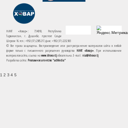
НИАТ «Ховар»: 734018, Республика
Таджикистан, г. Душанбе, проспект Саъди
Шерози 16. тел.: +992 (37) 2385217, факс: +992 (37) 2232383
© Все права защищены. Воспроизведение или распространение материалов сайта в любой
форме только с письменного разрешения руководства
НИАТ «Ховар»
. При использовании
материалов сайта, ссылка на
www.khovar.tj
обязательна. E-mail:
niat@khovar.tj
Разработка сайта:
Рекламное агентство "adMedia"
1 2 3 4 5