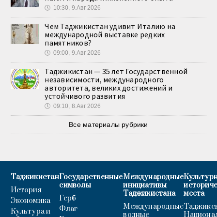
🕔
10:30, 9.Авг 2026
Чем Таджикистан удивит Италию на
международной выставке редких
памятников?
🕔
09:00, 9.Авг 2026
Таджикистан — 35 лет Государственной
независимости, международного
авторитета, великих достижений и
устойчивого развития
🕔
09:10, 8.Авг 2026
Все материалы рубрики
Таджикистан
Государственные
Международные
Культурн
символы
инициативы
историч
История
Таджикистана
места
Герб
Экономика
Международные
Таджикс
Флаг
Культура и
водные
Национа