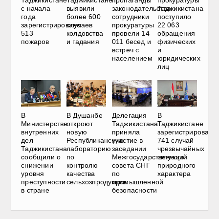
Таджикистане
Таджикистане
пропаганды
прокуратуры
с начала
выявили
законодательства
Таджикистана
года
более 600
сотрудники
поступило
зарегистрировано
случаев
прокуратуры
22 063
513
колдовства
провели 14
обращения
пожаров
и гадания
011 бесед и
физических
встреч с
и
населением
юридических
лиц
В
В Душанбе
Делегация
В
Министерстве
откроют
Таджикистана
Таджикистане
внутренних
новую
приняла
зарегистрировали
дел
Республиканскую
участие в
741 случай
Таджикистана
лабораторию
заседании
чрезвычайных
сообщили о
по
Межгосударственного
ситуаций
снижении
контролю
совета СНГ
природного
уровня
качества
по
характера
преступности
сельхозпродукции
промышленной
в стране
безопасности