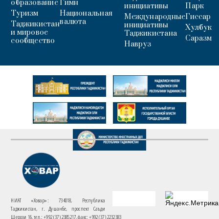
образование
Гимн
инициативы
Парк
Туризм
Национальная
Международные
Гиссар
валюта
Таджикистан
инициативы
Хулбук
и мировое
Таджикистана
Саразм
сообщество
Навруз
НИАТ «Ховар»: 734018, Республика
Таджикистан, г. Душанбе, проспект Саъди
Шерози 16. тел.: +992 (37) 2385217, факс: +992 (37) 2232383