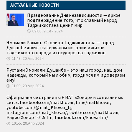
АКТУАЛЬНЫЕ НОВОСТИ
Празднование Дня независимости — яркое
подтверждение того, что славный народ
Таджикистана ценит мир
🕔
09:00, 9.Сен 2024
Эмомали Рахмон: Столица Таджикистана — город
Душанбе является зеркалом истории и жизни
таджикского народа и государства таджиков
🕔
11:48, 20.Апр 2024
Рустами Эмомали: Душанбе – это наш город, наш дом
надежды, который мы любим, гордимся им и доверяем
ему!
🕔
11:00, 20.Апр 2024
Официальные страницы НИАТ «Ховар» в социальных
сетях: facebook.com/niatkhovar, t.me/niatkhovar,
youtube.com/@niat_Khovar_tj,
instagram.com/niat_khovar/, twitter.com/niatkhovar,
Радио Ховар 101.5 fm, facebook.com/khovarfm/
🕔
10:55, 20.Апр 2024