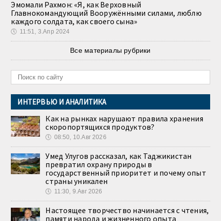
Эмомали Рахмон: «Я, как Верховный
Главнокомандующий Вооружёнными силами, люблю
каждого солдата, как своего сына»
🕔
11:51, 3.Апр 2024
Все материалы рубрики
ИНТЕРВЬЮ И АНАЛИТИКА
Как на рынках нарушают правила хранения
скоропортящихся продуктов?
🕔
08:50, 10.Авг 2026
Умед Улугов рассказал, как Таджикистан
превратил охрану природы в
государственный приоритет и почему опыт
страны уникален
🕔
11:30, 9.Авг 2026
Настоящее творчество начинается с чтения,
памяти народа и жизненного опыта