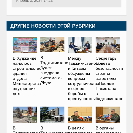
Апрель 3, 2024 14:23
ДРУГИЕ НОВОСТИ ЭТОЙ РУБРИКИ
В
В Худжанде
Между
Секретарь
Таджикистане
началось
Таджикистаном
Совета
будет
строительство
и Китаем
безопасности
внедрена
здания
обсуждены
страны
система e-
отдела
вопросы
встретился
Phyto
Министерства
сотрудничества
с Послом
внутренних
в сфере
Пакистана
дел
борьбы с
в
преступностью
Таджикистане
В
В
В целях
В органы