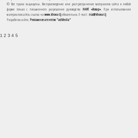
© Все права защищены. Воспроизведение или распространение материалов сайта в любой
форме только с письменного разрешения руководства
НИАТ «Ховар»
. При использовании
материалов сайта, ссылка на
www.khovar.tj
обязательна. E-mail:
niat@khovar.tj
Разработка сайта:
Рекламное агентство "adMedia"
1 2 3 4 5