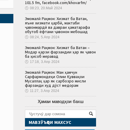
101.5 fm, facebook.com/khovarfm/
🕔
08:23, 20.Май 2024
Эмомалӣ Раҳмон: Хизмат ба Ватан,
яъне хизмати ҳарбӣ, мактаби
ҷавонмардӣ ва давраи ҳаматарафа
обутоб ёфтани ҷавонон мебошад
🕔
08:24, 5.Апр 2024
Эмомалӣ Раҳмон: Хизмат ба Ватан –
Модар қарзи фарзандии ҳар як ҷавон
ба ҳисоб меравад
🕔
17:18, 3.Апр 2024
Эмомалӣ Раҳмон: Ман ҳамчун
Сарфармондеҳи Олии Қувваҳои
Мусаллаҳ ҳар як сарбозро мисли
фарзанди худ дӯст медорам
🕔
11:27, 3.Апр 2024
Ҳамаи маводҳои бахш
МАВЗӮЪҲОИ МАХСУС