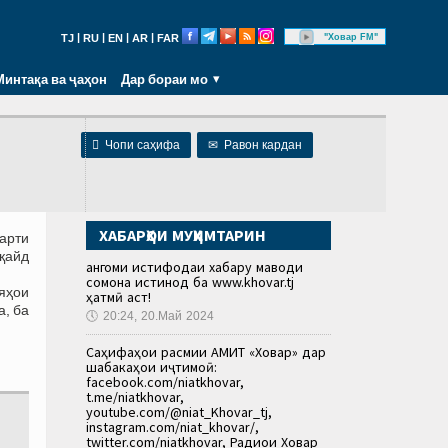
|
|
|
|
"Ховар FM"
TJ
RU
EN
AR
FAR
Минтақа ва ҷаҳон
Дар бораи мо

Чопи саҳифа
✉
Равон кардан
ХАБАРҲОИ МУҲИМТАРИН
марти
 қайд
Ҳангоми истифодаи хабару маводи
сомона истинод ба www.khovar.tj
ияҳои
ҳатмӣ аст!
а, ба
🕔
20:24, 20.Май 2024
Саҳифаҳои расмии АМИТ «Ховар» дар
шабакаҳои иҷтимоӣ:
facebook.com/niatkhovar,
t.me/niatkhovar,
youtube.com/@niat_Khovar_tj,
instagram.com/niat_khovar/,
twitter.com/niatkhovar, Радиои Ховар