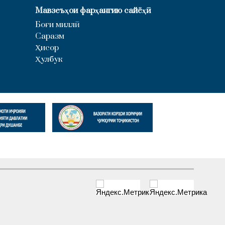
Мавзеъҳои фарҳангию сайёҳӣ
Боғи миллӣ
Саразм
Ҳисор
Ҳулбук