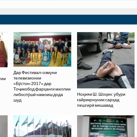
Дар Фестивал-озмуни
телевизионии
тии
«Бӯстон-2017» дар
Тоҷикобод фарҳанги миллии
Ноҳияи Ш. Шоҳин: убури
либоспӯшӣ намоиш дода
ғайриқонунии сарҳад
шуд
пешгирӣ мешавад