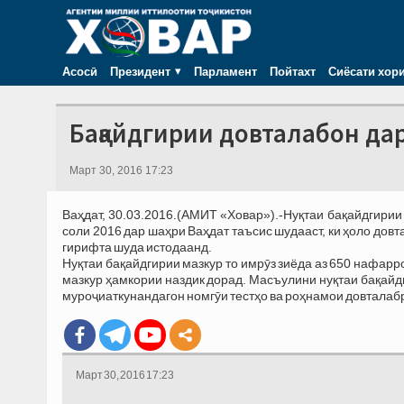
Асосӣ
Президент
Парламент
Пойтахт
Сиёсати хор
Бақайдгирии довталабон да
Март 30, 2016 17:23
Ваҳдат, 30.03.2016.(АМИТ «Ховар»).-Нуқтаи бақайдгирии
соли 2016 дар шаҳри Ваҳдат таъсис шудааст, ки ҳоло довт
гирифта шуда истодаанд.
Нуқтаи бақайдгирии мазкур то имрӯз зиёда аз 650 нафарр
мазкур ҳамкории наздик дорад. Масъулини нуқтаи бақай
муроҷиаткунандагон номгӯи тестҳо ва роҳнамои довталаб
Март 30, 2016 17:23