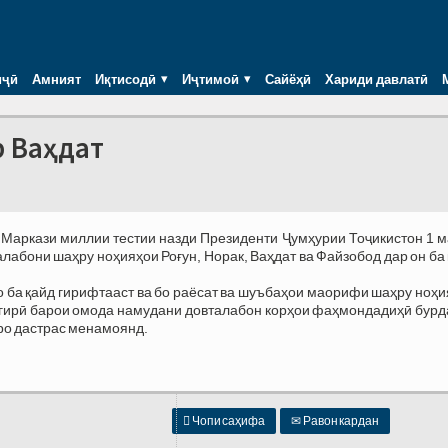
иҷӣ
Амният
Иқтисодӣ
Иҷтимоӣ
Сайёҳӣ
Хариди давлатӣ
р Ваҳдат
 Маркази миллии тестии назди Президенти Ҷумҳурии Тоҷикистон 1 
алабони шаҳру ноҳияҳои Роғун, Норак, Ваҳдат ва Файзобод дар он ба
о ба қайд гирифтааст ва бо раёсат ва шуъбаҳои маорифи шаҳру ноҳ
дгирӣ барои омода намудани довталабон корҳои фаҳмондадиҳӣ бурд
ро дастрас менамоянд.

Чопи саҳифа
✉
Равон кардан