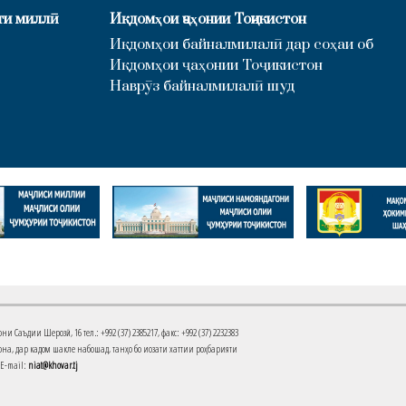
ти миллӣ
Иқдомҳои ҷаҳонии Тоҷикистон
Иқдомҳои байналмилалӣ дар соҳаи об
Иқдомҳои ҷаҳонии Тоҷикистон
Наврӯз байналмилалӣ шуд
Саъдии Шерозӣ, 16 тел.: +992 (37) 2385217, факс: +992 (37) 2232383
на, дар кадом шакле набошад, танҳо бо иҷозати хаттии роҳбарияти
 E-mail:
niat@khovar.tj