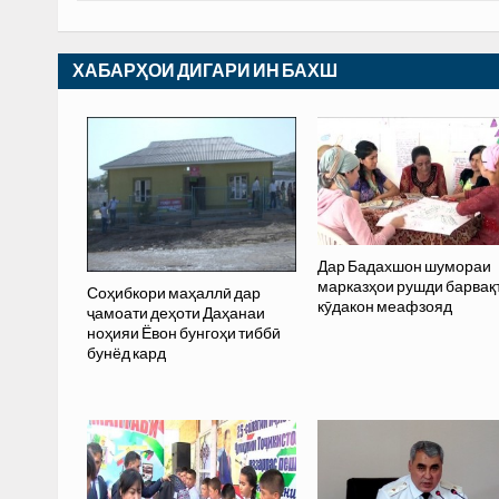
ХАБАРҲОИ ДИГАРИ ИН БАХШ
Дар Бадахшон шумораи
марказҳои рушди барвақ
Соҳибкори маҳаллӣ дар
кӯдакон меафзояд
ҷамоати деҳоти Даҳанаи
ноҳияи Ёвон бунгоҳи тиббӣ
бунёд кард