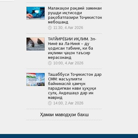
Малакаҳои рақамӣ заминаи
рушди иқтисоди
рақобатпазири Тоҷикистон
мебошанд
🕔
11:30, 4.Авг 2026
ТАҒЙИРЁБИИ ИҚЛИМ. Эл-
Нинё ва Ла-Ниня – ду
ҳодисаи табиие, ки ба
иқлими ҷаҳон таъсир
мерасонанд
🕔
10:00, 4.Авг 2026
Ташаббуси Тоҷикистон дар
СММ: масъулияти
байнинаслӣ ҳамчун
парадигмаи нави ҳуқуқи
сулҳ. Андешаҳо дар ин
маврид
🕔
14:00, 2.Авг 2026
Ҳамаи маводҳои бахш