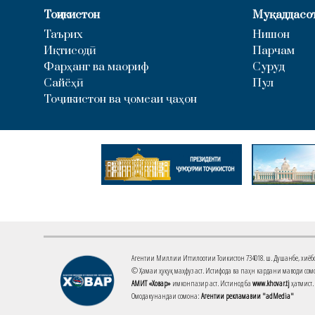
Тоҷикистон
Муқаддасо
Таърих
Нишон
Иқтисодӣ
Парчам
Фарҳанг ва маориф
Суруд
Сайёҳӣ
Пул
Тоҷикистон ва ҷомеаи ҷаҳон
Агентии Миллии Иттилоотии Тоҷикистон 734018. ш. Душанбе, хиёбони 
© Ҳамаи ҳуқуқ маҳфуз аст. Истифода ва паҳн кардани маводи сомо
АМИТ «Ховар»
имконпазир аст. Истинод ба
www.khovar.tj
ҳатмист.
Омодакунандаи сомона:
Агентии рекламавии "adMedia"