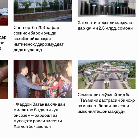
Хатлон: истеҳсоли маҳсулот
Сангвор: ба 203 нафар
дар ҳачми 2,6 млрд. сомонӣ
сокинон барои рушди
дар
соҳибкорӣ қарзҳои
раи
имтиёзноку дарозмуддат
д
дода шудаанд
Семинари омӯзишӣ оид ба
«Таъмини дастрасии биноҳо
«Фардои Ватан ва ояндаи
ва иншоот барои шахсони
миллатро бо дасти худ
имконияташон маҳдуд»
бисозем»-бардошт аз
мулоқоти раиси вилояти
Хатлон бо ҷавонон