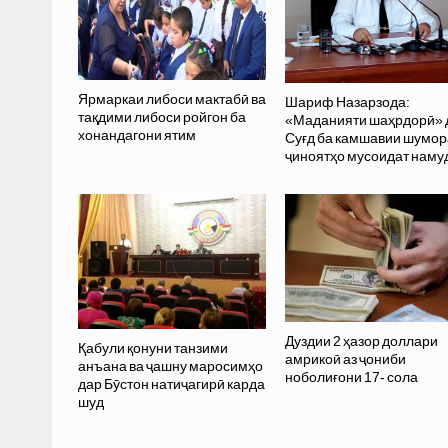
Ярмаркаи либоси мактабӣ ва
Шариф Назарзода:
тақдими либоси ройгон ба
«Маданияти шаҳрдорӣ» 
хонандагони ятим
Суғд ба камшавии шумо
ҷиноятҳо мусоидат наму
Дуздии 2 ҳазор доллари
Қабули қонуни танзими
амрикоӣ аз ҷониби
анъана ва ҷашну маросимҳо
ноболиғони 17- сола
дар Бӯстон натиҷагирӣ карда
шуд