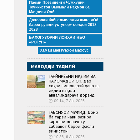
Паёми Президенти Ҷумҳурии
Тоҷикистон Эмомалӣ Раҳмон ба
Маҷлиси Олӣ
Даҳсолаи байналмилалии амал «Об
барои рушди устувор» солҳои 2018-
2028
БАҲОГУЗОРИИ ЛОИҲАИ НБО
«РОҒУН»
Ҳамаи мавзӯъҳои махсус
МАВОДҲОИ ТАҲЛИЛӢ
ТАҒЙИРЁБИИ ИҚЛИМ ВА
ПАЙОМАДҲОИ ОН. Дар
соҳаи кишоварзӣ ҳаво ва
иқлим нақши
аввалиндараҷа доранд
🕔
09:14, 7.Авг 2026
ТАВСИЯҲОИ МУФИД. Доир
ба тарзи нави захира
кардани меваҷоту
сабзавот барои фасли
зимистон
🕔
10:36, 6.Авг 2026