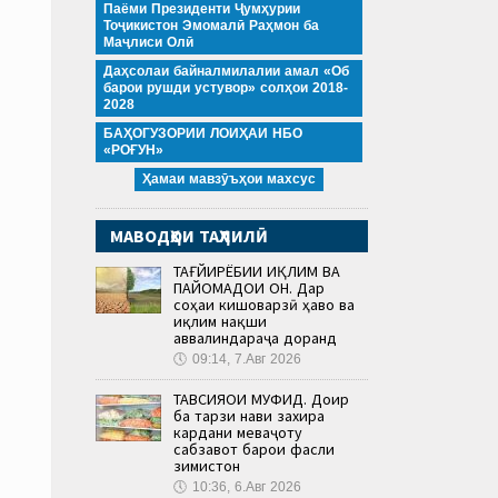
Паёми Президенти Ҷумҳурии
Тоҷикистон Эмомалӣ Раҳмон ба
Маҷлиси Олӣ
Даҳсолаи байналмилалии амал «Об
барои рушди устувор» солҳои 2018-
2028
БАҲОГУЗОРИИ ЛОИҲАИ НБО
«РОҒУН»
Ҳамаи мавзӯъҳои махсус
МАВОДҲОИ ТАҲЛИЛӢ
ТАҒЙИРЁБИИ ИҚЛИМ ВА
ПАЙОМАДҲОИ ОН. Дар
соҳаи кишоварзӣ ҳаво ва
иқлим нақши
аввалиндараҷа доранд
🕔
09:14, 7.Авг 2026
ТАВСИЯҲОИ МУФИД. Доир
ба тарзи нави захира
кардани меваҷоту
сабзавот барои фасли
зимистон
🕔
10:36, 6.Авг 2026