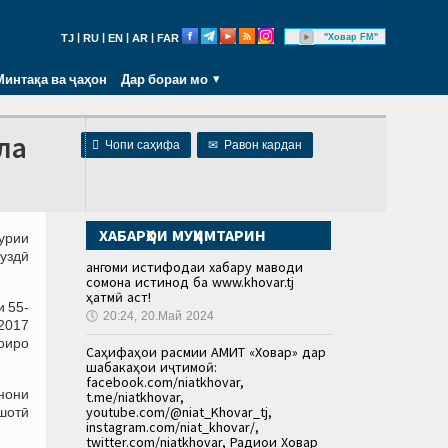
|
|
|
|
"Ховар FM"
TJ
RU
EN
AR
FAR
Минтақа ва ҷаҳон
Дар бораи мо
ла

Чопи саҳифа
✉
Равон кардан
ХАБАРҲОИ МУҲИМТАРИН
урии
дуздӣ
Ҳангоми истифодаи хабару маводи
сомона истинод ба www.khovar.tj
ҳатмӣ аст!
и 55-
🕔
20:24, 20.Май 2024
 2017
коиро
Саҳифаҳои расмии АМИТ «Ховар» дар
шабакаҳои иҷтимоӣ:
facebook.com/niatkhovar,
нони
t.me/niatkhovar,
youtube.com/@niat_Khovar_tj,
шотӣ
instagram.com/niat_khovar/,
twitter.com/niatkhovar, Радиои Ховар