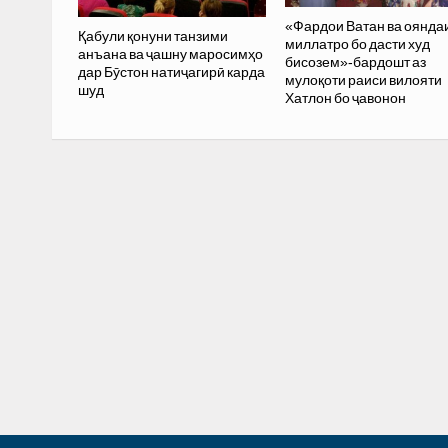
«Фардои Ватан ва оянда
Қабули қонуни танзими
миллатро бо дасти худ
анъана ва ҷашну маросимҳо
бисозем»-бардошт аз
дар Бӯстон натиҷагирӣ карда
мулоқоти раиси вилояти
шуд
Хатлон бо ҷавонон