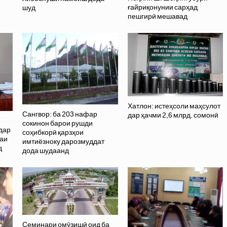
ғайриқонунии сарҳад
шуд
пешгирӣ мешавад
Хатлон: истеҳсоли маҳсулот
Сангвор: ба 203 нафар
дар ҳачми 2,6 млрд. сомонӣ
сокинон барои рушди
дар
соҳибкорӣ қарзҳои
раи
имтиёзноку дарозмуддат
д
дода шудаанд
Семинари омӯзишӣ оид ба