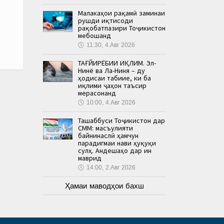
Малакаҳои рақамӣ заминаи
рушди иқтисоди
рақобатпазири Тоҷикистон
мебошанд
🕔
11:30, 4.Авг 2026
ТАҒЙИРЁБИИ ИҚЛИМ. Эл-
Нинё ва Ла-Ниня – ду
ҳодисаи табиие, ки ба
иқлими ҷаҳон таъсир
мерасонанд
🕔
10:00, 4.Авг 2026
Ташаббуси Тоҷикистон дар
СММ: масъулияти
байнинаслӣ ҳамчун
парадигмаи нави ҳуқуқи
сулҳ. Андешаҳо дар ин
маврид
🕔
14:00, 2.Авг 2026
Ҳамаи маводҳои бахш