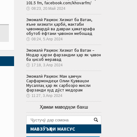
101.5 fm, facebook.com/khovarfm/
🕔
08:23, 20.Май 2024
Эмомалӣ Раҳмон: Хизмат ба Ватан,
яъне хизмати ҳарбӣ, мактаби
ҷавонмардӣ ва давраи ҳаматарафа
обутоб ёфтани ҷавонон мебошад
🕔
08:24, 5.Апр 2024
Эмомалӣ Раҳмон: Хизмат ба Ватан –
Модар қарзи фарзандии ҳар як ҷавон
ба ҳисоб меравад
🕔
17:18, 3.Апр 2024
Эмомалӣ Раҳмон: Ман ҳамчун
Сарфармондеҳи Олии Қувваҳои
Мусаллаҳ ҳар як сарбозро мисли
фарзанди худ дӯст медорам
🕔
11:27, 3.Апр 2024
Ҳамаи маводҳои бахш
МАВЗӮЪҲОИ МАХСУС