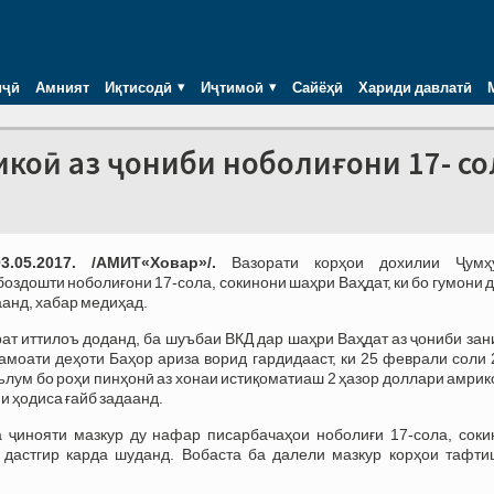
иҷӣ
Амният
Иқтисодӣ
Иҷтимоӣ
Сайёҳӣ
Хариди давлатӣ
икоӣ аз ҷониби ноболиғони 17- со
.05.2017. /АМИТ«Ховар»/.
Вазорати корҳои дохилии Ҷумҳ
боздошти ноболиғони 17-сола, сокинони шаҳри Ваҳдат, ки бо гумони 
аанд, хабар медиҳад.
рат иттилоъ доданд, ба шуъбаи ВКД дар шаҳри Ваҳдат аз ҷониби зан
ҷамоати деҳоти Баҳор ариза ворид гардидааст, ки 25 феврали соли
лум бо роҳи пинҳонӣ аз хонаи истиқоматиаш 2 ҳазор доллари амри
йи ҳодиса ғайб задаанд.
 ҷинояти мазкур ду нафар писарбачаҳои ноболиғи 17-сола, соки
 дастгир карда шуданд. Вобаста ба далели мазкур корҳои тафти