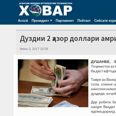
Асосӣ
Президент
Парламент
Пойтахт
Сиёсати хор
Дуздии 2 ҳазор доллари амр
Июнь 3, 2017 10:59
ДУШАНБЕ, 03
Тоҷикистон аз 
ба даст афтод
Тавре аз Вазо
сола, сокини 
шахсони номаъ
дуздида, аз ҷо
Дар робита ба
шаҳри Ваҳдат
идома доранд.