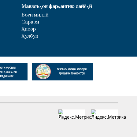
Мавзеъҳои фарҳангию сайёҳӣ
Боғи миллӣ
Саразм
Ҳисор
Ҳулбук