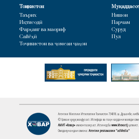
Тоҷикистон
Муқаддасо
Таърих
Нишон
Иқтисодӣ
Парчам
Фарҳанг ва маориф
Суруд
Сайёҳӣ
Пул
Тоҷикистон ва ҷомеаи ҷаҳон
Агентии Миллии Иттилоотии Тоҷикистон 734018. ш. Душанбе, хиёбони 
© Ҳамаи ҳуқуқ маҳфуз аст. Истифода ва паҳн кардани маводи сомо
АМИТ «Ховар»
имконпазир аст. Истинод ба
www.khovar.tj
ҳатмист.
Омодакунандаи сомона:
Агентии рекламавии "adMedia"