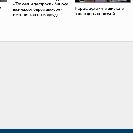
«Таъмини дастрасии биноҳо
и
Норак: аҳамияти ширкати
ва иншоот барои шахсони
занон дар идоракунӣ
имконияташон маҳдуд»