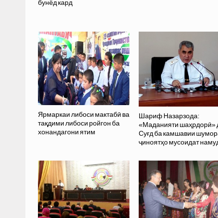
бунёд кард
Ярмаркаи либоси мактабӣ ва
Шариф Назарзода:
тақдими либоси ройгон ба
«Маданияти шаҳрдорӣ» 
хонандагони ятим
Суғд ба камшавии шумо
ҷиноятҳо мусоидат наму