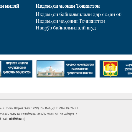
ти миллӣ
Иқдомҳои ҷаҳонии Тоҷикистон
Иқдомҳои байналмилалӣ дар соҳаи об
Иқдомҳои ҷаҳонии Тоҷикистон
Наврӯз байналмилалӣ шуд
Саъдии Шерозӣ, 16 тел.: +992 (37) 2385217, факс: +992 (37) 2232383
на, дар кадом шакле набошад, танҳо бо иҷозати хаттии роҳбарияти
 E-mail:
niat@khovar.tj