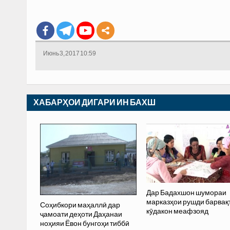
Июнь 3, 2017 10:59
ХАБАРҲОИ ДИГАРИ ИН БАХШ
Дар Бадахшон шумораи
марказҳои рушди барвақ
Соҳибкори маҳаллӣ дар
кӯдакон меафзояд
ҷамоати деҳоти Даҳанаи
ноҳияи Ёвон бунгоҳи тиббӣ