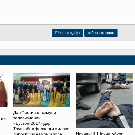

Чопи саҳифа
✉
Равон кардан
Дар Фестивал-озмуни
телевизионии
тии
«Бӯстон-2017» дар
Тоҷикобод фарҳанги миллии
Ноҳияи Ш. Шоҳин: убури
либоспӯшӣ намоиш дода