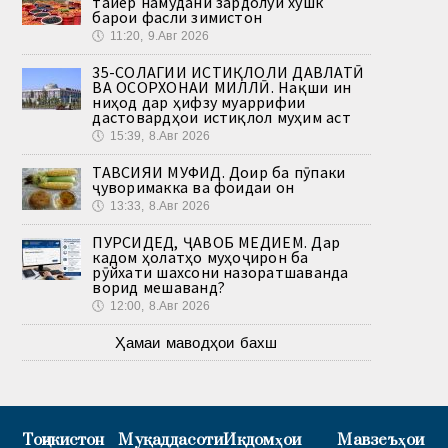
тайёр намудани зардолуи хушк
барои фасли зимистон
🕔
11:20, 9.Авг 2026
35-СОЛАГИИ ИСТИҚЛОЛИ ДАВЛАТӢ
ВА ОСОРХОНАИ МИЛЛӢ. Нақши ин
ниҳод дар ҳифзу муаррифии
дастовардҳои истиқлол муҳим аст
🕔
15:39, 8.Авг 2026
ТАВСИЯИ МУФИД. Доир ба пӯпаки
ҷуворимакка ва фоидаи он
🕔
13:33, 8.Авг 2026
ПУРСИДЕД, ҶАВОБ МЕДИҲЕМ. Дар
кадом ҳолатҳо муҳоҷирон ба
рӯйхати шахсони назоратшаванда
ворид мешаванд?
🕔
12:00, 8.Авг 2026
Ҳамаи маводҳои бахш
Тоҷикистон
Муқаддасоти
Иқдомҳои
Мавзеъҳои