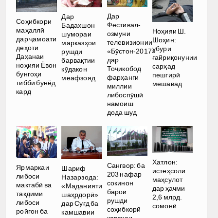
Дар
Дар
Соҳибкори
Фестивал-
Бадахшон
маҳаллӣ
Ноҳияи Ш.
озмуни
шумораи
дар ҷамоати
Шоҳин:
телевизионии
марказҳои
деҳоти
убури
«Бӯстон-2017»
рушди
Даҳанаи
ғайриқонунии
дар
барвақтии
ноҳияи Ёвон
сарҳад
Тоҷикобод
кӯдакон
бунгоҳи
пешгирӣ
фарҳанги
меафзояд
тиббӣ бунёд
мешавад
миллии
кард
либоспӯшӣ
намоиш
дода шуд
Хатлон:
Сангвор: ба
Ярмаркаи
Шариф
истеҳсоли
203 нафар
либоси
Назарзода:
маҳсулот
сокинон
мактабӣ ва
«Маданияти
дар ҳачми
барои
тақдими
шаҳрдорӣ»
2,6 млрд.
рушди
либоси
дар Суғд ба
сомонӣ
соҳибкорӣ
ройгон ба
камшавии