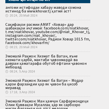
Ҳангоми истифодаи хабару маводи сомона
истинод ба www.khovar.tj ҳатмӣ аст!
🕔
20:24, 20.Май 2024
Саҳифаҳои расмии АМИТ «Ховар» дар
шабакаҳои иҷтимоӣ: facebook.com/niatkhovar,
t.me/niatkhovar, youtube.com/@niat_Khovar_tj,
instagram.com/niat_khovar/,
twitter.com/niatkhovar, Радиои Ховар 101.5 fm,
facebook.com/khovarfm/
🕔
08:23, 20.Май 2024
Эмомалӣ Раҳмон: Хизмат ба Ватан, яъне
хизмати ҳарбӣ, мактаби ҷавонмардӣ ва
давраи ҳаматарафа обутоб ёфтани ҷавонон
мебошад
🕔
08:24, 5.Апр 2024
Эмомалӣ Раҳмон: Хизмат ба Ватан – Модар
қарзи фарзандии ҳар як ҷавон ба ҳисоб
меравад
🕔
17:18, 3.Апр 2024
Эмомалӣ Раҳмон: Ман ҳамчун Сарфармондеҳи
Олии Қувваҳои Мусаллаҳ ҳар як сарбозро
мисли фарзанди худ дӯст медорам