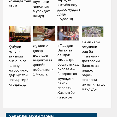
қарзҳои
хонандагони
шумораи
имтиёзноку
ятим
ҷиноятҳо
дарозмуддат
мусоидат
дода
намуд
шудаанд
Семинари
«Фардои
Дуздии 2
омӯзишӣ
Қабули
Ватан ва
ҳазор
оид ба
қонуни
ояндаи
доллари
«Таъмини
танзими
миллатро
амрикоӣ аз
дастрасии
анъана ва
бо дасти худ
ҷониби
биноҳо ва
ҷашну
бисозем»-
ноболиғони
иншоот
маросимҳо
бардошт аз
17- сола
барои
дар Бӯстон
мулоқоти
шахсони
натиҷагирӣ
раиси
имконияташон
карда шуд
вилояти
маҳдуд»
Хатлон бо
ҷавонон
ХАБАРҲОИ МУҲИМТАРИН