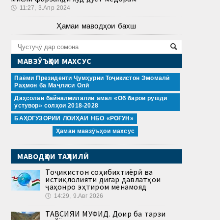
🕔
11:27, 3.Апр 2024
Ҳамаи маводҳои бахш
МАВЗӮЪҲОИ МАХСУС
Паёми Президенти Ҷумҳурии Тоҷикистон Эмомалӣ
Раҳмон ба Маҷлиси Олӣ
Даҳсолаи байналмилалии амал «Об барои рушди
устувор» солҳои 2018-2028
БАҲОГУЗОРИИ ЛОИҲАИ НБО «РОҒУН»
Ҳамаи мавзӯъҳои махсус
МАВОДҲОИ ТАҲЛИЛӢ
Тоҷикистон соҳибихтиёрӣ ва
истиқлолияти дигар давлатҳои
ҷаҳонро эҳтиром менамояд
🕔
14:29, 9.Авг 2026
ТАВСИЯИ МУФИД. Доир ба тарзи