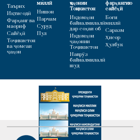
миллӣ
ҷаҳонии
фарҳангию
Таърих
Тоҷикистон
сайёҳӣ
Нишон
Иқтисодӣ
Иқдомҳои
Боғи
Парчам
Фарҳанг ва
байналмилалӣ
миллӣ
маориф
Суруд
дар соҳаи об
Саразм
Сайёҳӣ
Пул
Иқдомҳои
Ҳисор
Тоҷикистон
ҷаҳонии
Ҳулбук
ва ҷомеаи
Тоҷикистон
ҷаҳон
Наврӯз
байналмилалӣ
шуд