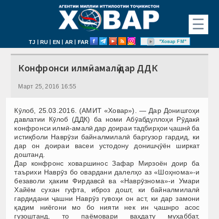
☰
|
|
|
|
"Ховар FM"
TJ
RU
EN
AR
FAR
Конфронси илмӣ- амалӣ дар ДДК
Март 25, 2016 16:55
Кӯлоб, 25.03.2016. (АМИТ «Ховар»). — Дар Донишгоҳи
давлатии Кӯлоб (ДДК) ба номи Абӯабдуллоҳи Рӯдакӣ
конфронси илмӣ-амалӣ дар доираи тадбирҳои ҷашнӣ ба
истиқболи Наврӯзи байналмилалӣ баргузор гардид, ки
дар он доираи васеи устодону донишҷӯён ширкат
доштанд.
Дар конфронс ховаршинос Зафар Мирзоён доир ба
таърихи Наврӯз бо овардани далелҳо аз «Шоҳнома»-и
безаволи ҳаким Фирдавсӣ ва «Наврӯзнома»-и Умари
Хайём сухан гуфта, иброз дошт, ки байналмилалӣ
гардидани ҷашни Наврӯз гувоҳи он аст, ки дар замони
қадим ниёгони мо бо нияти нек ин ҷашнро асос
гузоштанд, то паёмовари ваҳдату муҳаббат,