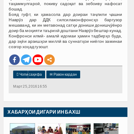
таҳаммулгароӣ, покиву садоқат ва зебоиву нафосат
бошад.
Бояд гуфт, ки ҳамасола дар доираи таҷлили ҷашни
Наврӯз дар ДДК силсилаконфронсҳо баргузор
мешаванд, ки ин метавонад сатҳи дониши донишҷӯёнро
доир ба моҳияти таърихӣ доштани Наврӯз бештар кунад.
Конфронси илмӣ- амалӣ идомаи ҳамин тадбирҳо буда,
дар эҳёи арзишҳои миллӣ ва суннатҳои ниёгон заминаи
созгор хоҳад гузошт.

Чопи саҳифа
✉
Равон кардан
Март 25, 2016 16:55
ХАБАРҲОИ ДИГАРИ ИН БАХШ