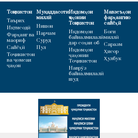
Тоҷикистон
Муқаддасоти
Иқдомҳои
Мавзеъҳои
миллӣ
ҷаҳонии
фарҳангию
Таърих
Тоҷикистон
сайёҳӣ
Нишон
Иқтисодӣ
Иқдомҳои
Боғи
Парчам
Фарҳанг ва
байналмилалӣ
миллӣ
маориф
Суруд
дар соҳаи об
Саразм
Сайёҳӣ
Пул
Иқдомҳои
Ҳисор
Тоҷикистон
ҷаҳонии
Ҳулбук
ва ҷомеаи
Тоҷикистон
ҷаҳон
Наврӯз
байналмилалӣ
шуд