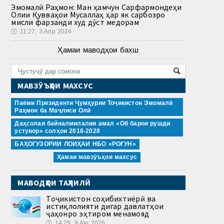
Эмомалӣ Раҳмон: Ман ҳамчун Сарфармондеҳи
Олии Қувваҳои Мусаллаҳ ҳар як сарбозро
мисли фарзанди худ дӯст медорам
🕔
11:27, 3.Апр 2024
Ҳамаи маводҳои бахш
МАВЗӮЪҲОИ МАХСУС
Паёми Президенти Ҷумҳурии Тоҷикистон Эмомалӣ
Раҳмон ба Маҷлиси Олӣ
Даҳсолаи байналмилалии амал «Об барои рушди
устувор» солҳои 2018-2028
БАҲОГУЗОРИИ ЛОИҲАИ НБО «РОҒУН»
Ҳамаи мавзӯъҳои махсус
МАВОДҲОИ ТАҲЛИЛӢ
Тоҷикистон соҳибихтиёрӣ ва
истиқлолияти дигар давлатҳои
ҷаҳонро эҳтиром менамояд
🕔
14:29, 9.Авг 2026