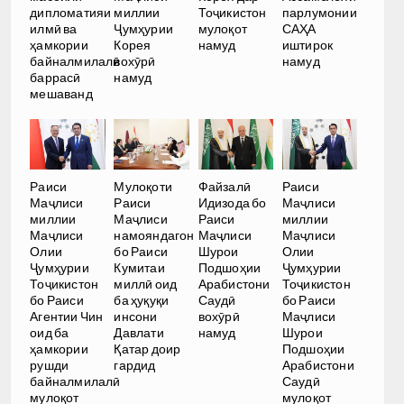
дипломатияи
миллии
Тоҷикистон
парлумонии
илмӣ ва
Ҷумҳурии
мулоқот
САҲА
ҳамкории
Корея
намуд
иштирок
байналмилалӣ
вохӯрӣ
намуд
баррасӣ
намуд
мешаванд
Раиси
Мулоқоти
Файзалӣ
Раиси
Маҷлиси
Раиси
Идизода бо
Маҷлиси
миллии
Маҷлиси
Раиси
миллии
Маҷлиси
намояндагон
Маҷлиси
Маҷлиси
Олии
бо Раиси
Шурои
Олии
Ҷумҳурии
Кумитаи
Подшоҳии
Ҷумҳурии
Тоҷикистон
миллӣ оид
Арабистони
Тоҷикистон
бо Раиси
ба ҳуқуқи
Саудӣ
бо Раиси
Агентии Чин
инсони
вохӯрӣ
Маҷлиси
оид ба
Давлати
намуд
Шурои
ҳамкории
Қатар доир
Подшоҳии
рушди
гардид
Арабистони
байналмилалӣ
Саудӣ
мулоқот
мулоқот