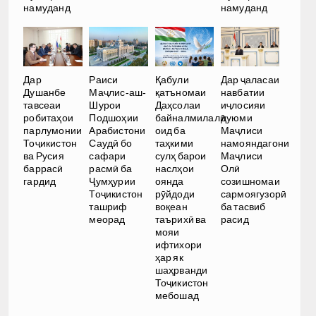
намуданд
намуданд
Дар
Раиси
Қабули
Дар ҷаласаи
Душанбе
Маҷлис-аш-
қатъномаи
навбатии
тавсеаи
Шурои
Даҳсолаи
иҷлосияи
робитаҳои
Подшоҳии
байналмилалӣ
дуюми
парлумонии
Арабистони
оид ба
Маҷлиси
Тоҷикистон
Саудӣ бо
таҳкими
намояндагони
ва Русия
сафари
сулҳ барои
Маҷлиси
баррасӣ
расмӣ ба
наслҳои
Олӣ
гардид
Ҷумҳурии
оянда
созишномаи
Тоҷикистон
рӯйдоди
сармоягузорӣ
ташриф
воқеан
ба тасвиб
меорад
таърихӣ ва
расид
мояи
ифтихори
ҳар як
шаҳрванди
Тоҷикистон
мебошад