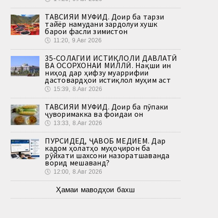
ТАВСИЯИ МУФИД. Доир ба тарзи
тайёр намудани зардолуи хушк
барои фасли зимистон
🕔
11:20, 9.Авг 2026
35-СОЛАГИИ ИСТИҚЛОЛИ ДАВЛАТӢ
ВА ОСОРХОНАИ МИЛЛӢ. Нақши ин
ниҳод дар ҳифзу муаррифии
дастовардҳои истиқлол муҳим аст
🕔
15:39, 8.Авг 2026
ТАВСИЯИ МУФИД. Доир ба пӯпаки
ҷуворимакка ва фоидаи он
🕔
13:33, 8.Авг 2026
ПУРСИДЕД, ҶАВОБ МЕДИҲЕМ. Дар
кадом ҳолатҳо муҳоҷирон ба
рӯйхати шахсони назоратшаванда
ворид мешаванд?
🕔
12:00, 8.Авг 2026
Ҳамаи маводҳои бахш