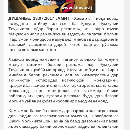
ДУШАНБЕ, 13.07.2017 /АМИТ «Ховар»/.
Тибқи ворид
намудани тағйиру иловаҳо ба Қонуни Ҷумҳурии
Тоҷикистон «Дар бораи реклама», ки онро аъзои
Маҷлиси миллӣ дар иҷлосияи ёздаҳуми палатаи болоии
Парлумон ҷонибдорӣ намуданд, минбаъд дар адабиёти
таълимӣ, лавозимоти дарсӣ- китоб, дафтар, рӯзнома
пахши реклама манъ аст.
Ҳадафи ворид намудани тағйиру иловаҳо ба қонуни
мазкур танзими бозори реклама дар Ҷумҳурии
Тоҷикистон арзёбӣ мегардад. Инчунин тибқи ин тағйирот
минбаъд барои рекламаи мол ва хизматрасонӣ дар
Тоҷикистон истифодаи истилоҳҳои «беҳтарин»,
«рақами 1», «сифати олӣ», «бо нархи арзон» манъ карда
мешаванд, зеро истифодаи ин калимаҳо боиси
вайронкунии қонунгузории реклама буда, дар бозори
молии муайян рақобати носолимро эҷод менамояд.
Ҳамзамон барои ба танзим даровардани пахши реклама
дар радио ва телевизионҳои ҷумҳурӣ, новобаста аз
шакли моликияташон, аз ин ба баъд давомнокии пахши
як реклама дар байни барномаҳои радио ва телевизион