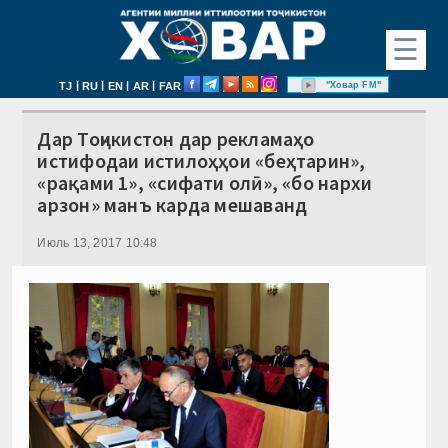
☰
|
|
|
|
"Ховар FM"
TJ
RU
EN
AR
FAR
Дар Тоҷикистон дар рекламаҳо
истифодаи истилоҳҳои «беҳтарин»,
«рақами 1», «сифати олӣ», «бо нархи
арзон» манъ карда мешаванд
Июль 13, 2017 10:48