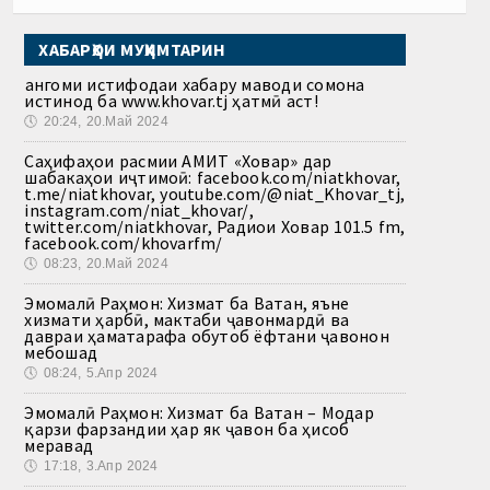
ХАБАРҲОИ МУҲИМТАРИН
Ҳангоми истифодаи хабару маводи сомона
истинод ба www.khovar.tj ҳатмӣ аст!
🕔
20:24, 20.Май 2024
Саҳифаҳои расмии АМИТ «Ховар» дар
шабакаҳои иҷтимоӣ: facebook.com/niatkhovar,
t.me/niatkhovar, youtube.com/@niat_Khovar_tj,
instagram.com/niat_khovar/,
twitter.com/niatkhovar, Радиои Ховар 101.5 fm,
facebook.com/khovarfm/
🕔
08:23, 20.Май 2024
Эмомалӣ Раҳмон: Хизмат ба Ватан, яъне
хизмати ҳарбӣ, мактаби ҷавонмардӣ ва
давраи ҳаматарафа обутоб ёфтани ҷавонон
мебошад
🕔
08:24, 5.Апр 2024
Эмомалӣ Раҳмон: Хизмат ба Ватан – Модар
қарзи фарзандии ҳар як ҷавон ба ҳисоб
меравад
🕔
17:18, 3.Апр 2024