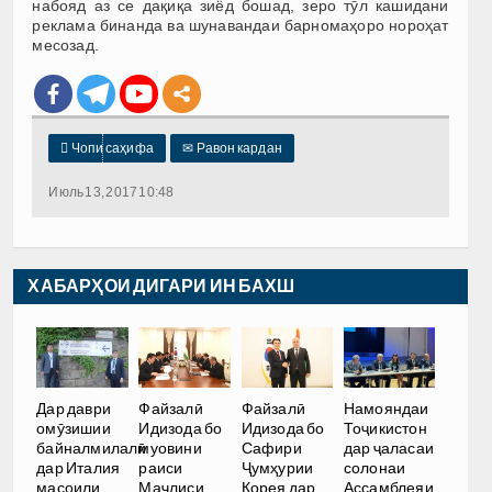
набояд аз се дақиқа зиёд бошад, зеро тӯл кашидани
реклама бинанда ва шунавандаи барномаҳоро нороҳат
месозад.

Чопи саҳифа
✉
Равон кардан
Июль 13, 2017 10:48
ХАБАРҲОИ ДИГАРИ ИН БАХШ
Дар даври
Файзалӣ
Файзалӣ
Намояндаи
омӯзишии
Идизода бо
Идизода бо
Тоҷикистон
байналмилалӣ
муовини
Сафири
дар ҷаласаи
дар Италия
раиси
Ҷумҳурии
солонаи
масоили
Маҷлиси
Корея дар
Ассамблеяи