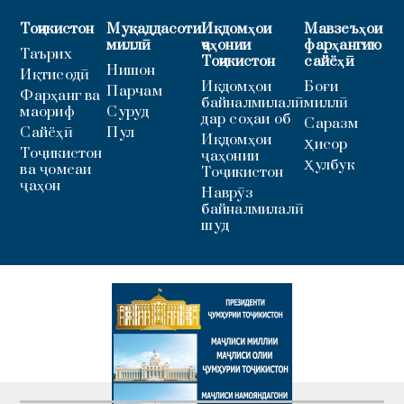
Тоҷикистон
Муқаддасоти
Иқдомҳои
Мавзеъҳои
миллӣ
ҷаҳонии
фарҳангию
Таърих
Тоҷикистон
сайёҳӣ
Нишон
Иқтисодӣ
Иқдомҳои
Боғи
Парчам
Фарҳанг ва
байналмилалӣ
миллӣ
маориф
Суруд
дар соҳаи об
Саразм
Сайёҳӣ
Пул
Иқдомҳои
Ҳисор
Тоҷикистон
ҷаҳонии
Ҳулбук
ва ҷомеаи
Тоҷикистон
ҷаҳон
Наврӯз
байналмилалӣ
шуд