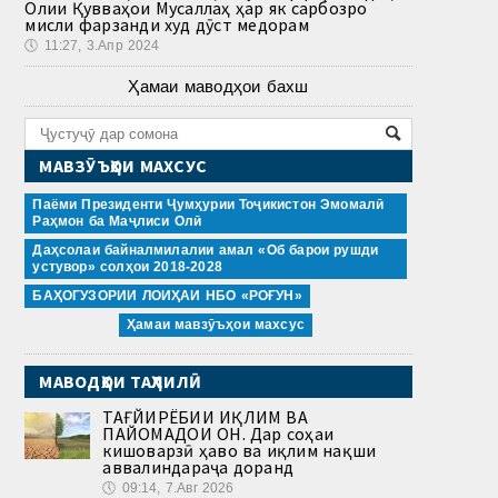
Олии Қувваҳои Мусаллаҳ ҳар як сарбозро
мисли фарзанди худ дӯст медорам
🕔
11:27, 3.Апр 2024
Ҳамаи маводҳои бахш
МАВЗӮЪҲОИ МАХСУС
Паёми Президенти Ҷумҳурии Тоҷикистон Эмомалӣ
Раҳмон ба Маҷлиси Олӣ
Даҳсолаи байналмилалии амал «Об барои рушди
устувор» солҳои 2018-2028
БАҲОГУЗОРИИ ЛОИҲАИ НБО «РОҒУН»
Ҳамаи мавзӯъҳои махсус
МАВОДҲОИ ТАҲЛИЛӢ
ТАҒЙИРЁБИИ ИҚЛИМ ВА
ПАЙОМАДҲОИ ОН. Дар соҳаи
кишоварзӣ ҳаво ва иқлим нақши
аввалиндараҷа доранд
🕔
09:14, 7.Авг 2026