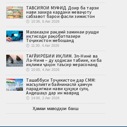
ТАВСИЯҲОИ МУФИД. Доир ба тарзи
нави захира кардани меваҷоту
сабзавот барои фасли зимистон
🕔
10:36, 6.Авг 2026
Малакаҳои рақамӣ заминаи рушди
иқтисоди рақобатпазири
Тоҷикистон мебошанд
🕔
11:30, 4.Авг 2026
ТАҒЙИРЁБИИ ИҚЛИМ. Эл-Нинё ва
Ла-Ниня – ду ҳодисаи табиие, ки ба
иқлими ҷаҳон таъсир мерасонанд
🕔
10:00, 4.Авг 2026
Ташаббуси Тоҷикистон дар СММ:
масъулияти байнинаслӣ ҳамчун
парадигмаи нави ҳуқуқи сулҳ.
Андешаҳо дар ин маврид
🕔
14:00, 2.Авг 2026
Ҳамаи маводҳои бахш