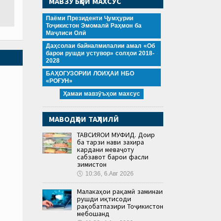
МАВЗӮЪҲОИ МАХСУС
Паёми Президенти Ҷумҳурии
Тоҷикистон Эмомалӣ Раҳмон ба
Маҷлиси Олӣ
Даҳсолаи байналмилалии амал «Об
барои рушди устувор» солҳои 2018-
2028
БАҲОГУЗОРИИ ЛОИҲАИ НБО
«РОҒУН»
Ҳамаи мавзӯъҳои махсус
МАВОДҲОИ ТАҲЛИЛӢ
ТАВСИЯҲОИ МУФИД. Доир
ба тарзи нави захира
кардани меваҷоту
сабзавот барои фасли
зимистон
🕔
10:36, 6.Авг 2026
Малакаҳои рақамӣ заминаи
рушди иқтисоди
рақобатпазири Тоҷикистон
мебошанд