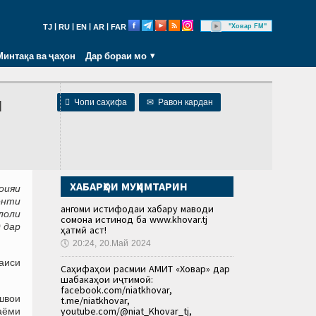
|
|
|
|
"Ховар FM"
TJ
RU
EN
AR
FAR
Минтақа ва ҷаҳон
Дар бораи мо
и

Чопи саҳифа
✉
Равон кардан
ХАБАРҲОИ МУҲИМТАРИН
оияи
енти
Ҳангоми истифодаи хабару маводи
лоли
сомона истинод ба www.khovar.tj
 дар
ҳатмӣ аст!
🕔
20:24, 20.Май 2024
аиси
Саҳифаҳои расмии АМИТ «Ховар» дар
шабакаҳои иҷтимоӣ:
facebook.com/niatkhovar,
швои
t.me/niatkhovar,
youtube.com/@niat_Khovar_tj,
аёми