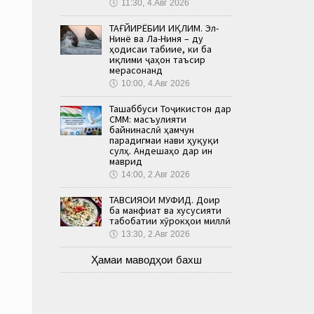
🕔
11:30, 4.Авг 2026
ТАҒЙИРЁБИИ ИҚЛИМ. Эл-
Нинё ва Ла-Ниня – ду
ҳодисаи табиие, ки ба
иқлими ҷаҳон таъсир
мерасонанд
🕔
10:00, 4.Авг 2026
Ташаббуси Тоҷикистон дар
СММ: масъулияти
байнинаслӣ ҳамчун
парадигмаи нави ҳуқуқи
сулҳ. Андешаҳо дар ин
маврид
🕔
14:00, 2.Авг 2026
ТАВСИЯҲОИ МУФИД. Доир
ба манфиат ва хусусияти
табобатии хӯрокҳои миллӣ
🕔
13:30, 2.Авг 2026
Ҳамаи маводҳои бахш