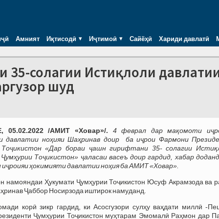
иҷӣ
Амният
Иқтисодӣ
Иҷтимоӣ
Сайёҳӣ
Хариди давлатӣ
ли 35-солагии Истиқлоли давлати
аргузор шуд
 05.02.2022 /АМИТ «Ховар»/.
4 феврал дар мақомоти иҷр
и давлатии ноҳияи Шаҳринав доир ба иҷрои Фармони Презид
 Тоҷикистон «Дар бораи ҷашн гирифтани 35- солагии Истиқ
Ҷумҳурии Тоҷикистон» ҷаласаи васеъ доир гардид, хабар доданд
иҷроияи ҳокимияти давлатии ноҳия ба АМИТ «Ховар».
он намояндаи Ҳукумати Ҷумҳурии Тоҷикистон Юсуф Акрамзода ва р
ҳринав Ҷаббор Носирзода иштирок намуданд.
мади корӣ зикр гардид, ки Асосгузори сулҳу ваҳдати миллӣ -Пе
резиденти Ҷумҳурии Тоҷикистон муҳтарам Эмомалӣ Раҳмон дар П