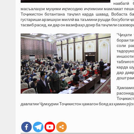
навбатӣ 
масъалаҳои муҳими иқтисодию иҷтимоии мамлакат пешни
Тоҷикистон ботантана таҷлил карда шавад. Вобаста б
густариши арзишҳои миллӣ ва таъмини рушди босуботи ҷо
тасвиб расид, ки дар он вазифаҳо доир ба таҷлили сазово
“Ҷиҳати
бораи та
соли ра
тадорук
иншооти
таблиғо
карда ш
дар давр
дошт раи
Ҳамзамо
расонид
Тоҷикист
давлатии Ҷумҳурии Тоҷикистон ҳамагон бояд аз ҳамин рӯз