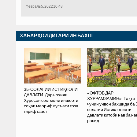
Февраль 5, 2022 10:48
ХАБАРҲОИ ДИГАРИ ИН БАХШ
35-СОЛАГИИ ИСТИҚЛОЛИ
«ОФТОБ ДАР
ДАВЛАТӢ. Дар ноҳияи
ХУРРАМЗАМИН». Таҳти
Хуросон сохтмони иншооти
чунин унвон бахшида ба 
соҳаи маориф вусъати тоза
солагии Истиқлолияти
гирифтааст
давлатӣ китоби нав ба н
расид