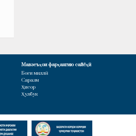
Мавзеъҳои фарҳангию сайёҳӣ
Боғи миллӣ
Саразм
Ҳисор
Ҳулбук