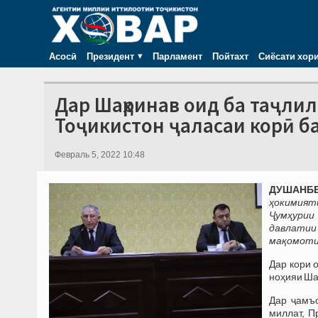
Асосӣ
Президент
Парламент
Пойтахт
Сиёсати хор
Дар Шаҳринав оид ба таҷли
Тоҷикистон ҷаласаи корӣ б
Февраль 5, 2022 10:48
ДУШАНБЕ,
ҳокимият
Ҷумҳурии
давлатии 
мақомоти 
Дар кори 
ноҳияи Ша
Дар ҷамъо
миллат, П