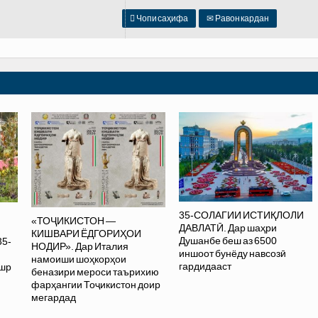

Чопи саҳифа
✉
Равон кардан
35-СОЛАГИИ ИСТИҚЛОЛИ
«ТОҶИКИСТОН —
ДАВЛАТӢ. Дар шаҳри
КИШВАРИ ЁДГОРИҲОИ
Душанбе беш аз 6500
35-
НОДИР». Дар Италия
иншоот бунёду навсозӣ
намоиши шоҳкорҳои
гардидааст
ашр
беназири мероси таърихию
фарҳангии Тоҷикистон доир
мегардад