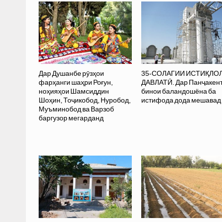
Дар Душанбе рӯзҳои
35-СОЛАГИИ ИСТИҚЛО
фарҳанги шаҳри Роғун,
ДАВЛАТӢ. Дар Панҷакент
ноҳияҳои Шамсиддин
бинои баландошёна ба
Шоҳин, Тоҷикобод, Нуробод,
истифода дода мешавад
Муъминобод ва Варзоб
баргузор мегарданд