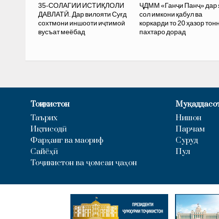
35-СОЛАГИИ ИСТИҚЛОЛИ
ҶДММ «Ганҷи Панҷ» дар 
ДАВЛАТӢ. Дар вилояти Суғд
сол имкони қабул ва
сохтмони иншооти иҷтимоӣ
коркарди то 20 ҳазор тон
вусъат меёбад
пахтаро дорад
Тоҷикистон
Муқаддасо
Таърих
Нишон
Иқтисодӣ
Парчам
Фарҳанг ва маориф
Суруд
Сайёҳӣ
Пул
Тоҷикистон ва ҷомеаи ҷаҳон