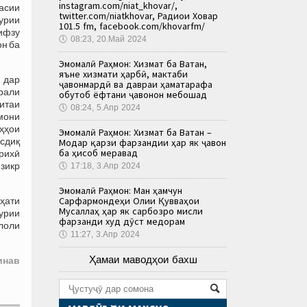
instagram.com/niat_khovar/,
асии
twitter.com/niatkhovar, Радиои Ховар
урии
101.5 fm, facebook.com/khovarfm/
ифзу
🕔
08:23, 20.Май 2024
он ба
Эмомалӣ Раҳмон: Хизмат ба Ватан,
яъне хизмати ҳарбӣ, мактаби
 дар
ҷавонмардӣ ва давраи ҳаматарафа
врали
обутоб ёфтани ҷавонон мебошад
итаи
🕔
08:24, 5.Апр 2024
мони
ҳҳои
Эмомалӣ Раҳмон: Хизмат ба Ватан –
сдиқ
Модар қарзи фарзандии ҳар як ҷавон
ба ҳисоб меравад
рихӣ
 зикр
🕔
17:18, 3.Апр 2024
Эмомалӣ Раҳмон: Ман ҳамчун
Сарфармондеҳи Олии Қувваҳои
ҳати
Мусаллаҳ ҳар як сарбозро мисли
урии
фарзанди худ дӯст медорам
қлоли
🕔
11:27, 3.Апр 2024
Ҳамаи маводҳои бахш
инав