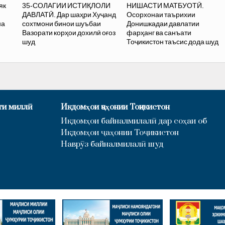
як
35-СОЛАГИИ ИСТИҚЛОЛИ
НИШАСТИ МАТБУОТӢ.
ДАВЛАТӢ. Дар шаҳри Хуҷанд
Осорхонаи таърихии
на
сохтмони бинои шуъбаи
Донишкадаи давлатии
Вазорати корҳои дохилӣ оғоз
фарҳанг ва санъати
шуд
Тоҷикистон таъсис дода шуд
ти миллӣ
Иқдомҳои ҷаҳонии Тоҷикистон
Иқдомҳои байналмилалӣ дар соҳаи об
Иқдомҳои ҷаҳонии Тоҷикистон
Наврӯз байналмилалӣ шуд