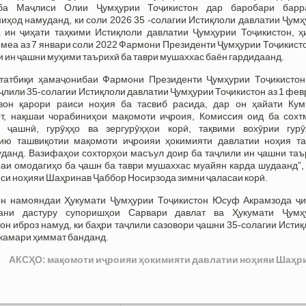
ба Маҷлиси Олии Ҷумҳурии Тоҷикистон дар баробари барр
ҳод намуданд, ки соли 2026 35 -солагии Истиқлоли давлатии Ҷумҳ
а ин ҷиҳати таҳкими Истиқлоли давлатии Ҷумҳурии Тоҷикистон, ҳ
меа аз 7 январи соли 2022 Фармони Президенти Ҷумҳурии Тоҷикист
ри ин ҷашни муҳими таърихӣ ба таври мушаххас баён гардидаанд.
 татбиқи ҳамаҷонибаи Фармони Президенти Ҷумҳурии Тоҷикистон
ҷлили 35-солагии Истиқлоли давлатии Ҷумҳурии Тоҷикистон аз 1 фе
вон қарори раиси ноҳия ба тасвиб расида, дар он ҳайати Кум
от, нақшаи чорабиниҳои мақомоти иҷроия, Комиссия оид ба сохт
 ҷашнӣ, гурӯҳҳо ва зергурӯҳҳои корӣ, тақвими вохӯрии гурӯ
тию ташвиқотии мақомоти иҷроияи ҳокимияти давлатии ноҳия та
уданд. Вазифаҳои сохторҳои масъул доир ба таҷлили ин ҷашни таъ
аи омодагиҳо ба ҷашн ба таври мушаххас муайян карда шудаанд”,
си ноҳияи Шаҳринав Ҷаббор Носирзода зимни ҷаласаи корӣ.
н намояндаи Ҳукумати Ҷумҳурии Тоҷикистон Юсуф Акрамзода ҷи
ани дастуру супоришҳои Сарвари давлат ва Ҳукумати Ҷумҳ
он иброз намуд, ки баҳри таҷлили сазовори ҷашни 35-солагии Исти
 камари ҳиммат банданд.
АКСҲО: мақомоти иҷроияи ҳокимияти давлатии ноҳияи Шаҳр