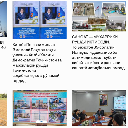
САНОАТ — МУҲАРРИКИ
РУШДИ ИҚТИСОДӢ.
ЛИ
Китоби Пешвои миллат
Тоҷикистон 35-солагии
 40
Эмомалӣ Раҳмон таҳти
Истиқлоли давлатиро бо
унвони «Ҳизби Халқии
эътимоди комил, суботи
Демократии Тоҷикистон ва
сиёсӣ ва сиёсати равшани
марҳилаҳои рушди
саноатӣ истиқбол менамояд
Тоҷикистони
соҳибистиқлол» рӯнамоӣ
гардид