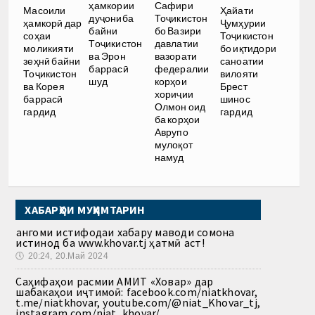
ҳамкории
Сафири
Масоили
Ҳайати
дуҷониба
Тоҷикистон
ҳамкорӣ дар
Ҷумҳурии
байни
бо Вазири
соҳаи
Тоҷикистон
Тоҷикистон
давлатии
моликияти
бо иқтидори
ва Эрон
вазорати
зеҳнӣ байни
саноатии
баррасӣ
федералии
Тоҷикистон
вилояти
шуд
корҳои
ва Корея
Брест
хориҷии
баррасӣ
шинос
Олмон оид
гардид
гардид
ба корҳои
Аврупо
мулоқот
намуд
ХАБАРҲОИ МУҲИМТАРИН
Ҳангоми истифодаи хабару маводи сомона
истинод ба www.khovar.tj ҳатмӣ аст!
🕔
20:24, 20.Май 2024
Саҳифаҳои расмии АМИТ «Ховар» дар
шабакаҳои иҷтимоӣ: facebook.com/niatkhovar,
t.me/niatkhovar, youtube.com/@niat_Khovar_tj,
instagram.com/niat_khovar/,