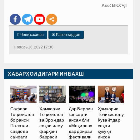
Акс: ВКХ ҶТ

Чопи саҳифа
✉
Равон кардан
Ноябрь 18, 2022 17:30
ХАБАРҲОИ ДИГАРИ ИН БАХШ
Сафири
Ҳамкории
Дар Берлин
Ҳамкории
Тоҷикистон
Тоҷикистон
консерти
Тоҷикистону
бо раиси
ва Эрон дар
ансамбли
Кувайт дар
Палатаи
соҳаи илму
«Моҳирон»
соҳаи
савдо ва
фарҳанг
дар доираи
ҳуқуқи
саноати
баррасӣ
фестивали
инсон