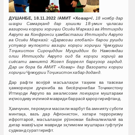
ДУШАНБЕ, 18.11.2022 /АМИТ «Ховар»/.
18 ноябр дар
шаҳри Самарқанд дар ҳошияи 18-умин ҷаласаи
вазирони корҳои хориҷии Осиёи Марказӣ ва Иттиҳоди
Аврупо ва Конфронси ҳамбастагии Иттиҳоди Аврупо
ва Осиёи Марказӣ: «Дарвозаи глобалӣ» барои рушди
устувор мулоқоти вазири корҳои хориҷии Ҷумҳурии
Тоҷикистон Сироҷиддин Муҳриддин бо Намояндаи
олии Иттиҳоди Аврупо оид ба корҳои хориҷӣ ва
сиёсати амниятӣ Жозеп Боррелл баргузор гардид.
Дар ин бора ба АМИТ «Ховар» дар Вазорати корҳои
хориҷии Ҷумҳурии Тоҷикистон хабар доданд.
Дар рафти вохӯрӣ масъалаҳои таҳким ва тавсеаи
ҳамкориҳои дуҷониба ва бисёрҷонибаи Тоҷикистону
Иттиҳоди Аврупо ва амалисозии лоиҳаҳои муштараки
иқтисодиву иҷтимоӣ мавриди баррасӣ қарор гирифтанд.
Ҳамчунин, перомуни масоили марбут ба амнияту суботи
минтақа, вазъ дар Афғонистон, хатари терроризму
ифротгароӣ, масъалаҳои рӯзномаи байналмилалӣ ва
дигар мавзӯъҳои мавриди эҳтимоми муштарак гуфтугӯи
судманд сурат гирифт.