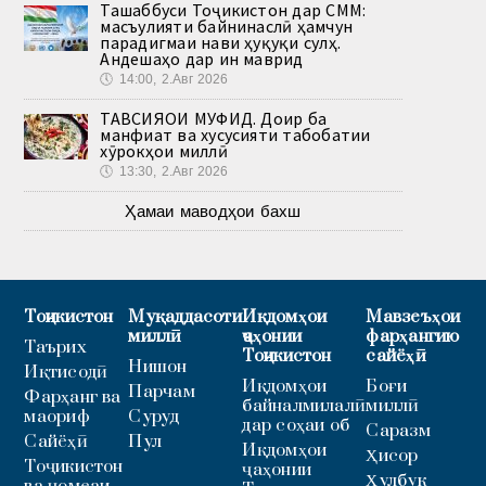
Ташаббуси Тоҷикистон дар СММ:
масъулияти байнинаслӣ ҳамчун
парадигмаи нави ҳуқуқи сулҳ.
Андешаҳо дар ин маврид
🕔
14:00, 2.Авг 2026
ТАВСИЯҲОИ МУФИД. Доир ба
манфиат ва хусусияти табобатии
хӯрокҳои миллӣ
🕔
13:30, 2.Авг 2026
Ҳамаи маводҳои бахш
Тоҷикистон
Муқаддасоти
Иқдомҳои
Мавзеъҳои
миллӣ
ҷаҳонии
фарҳангию
Таърих
Тоҷикистон
сайёҳӣ
Нишон
Иқтисодӣ
Иқдомҳои
Боғи
Парчам
Фарҳанг ва
байналмилалӣ
миллӣ
маориф
Суруд
дар соҳаи об
Саразм
Сайёҳӣ
Пул
Иқдомҳои
Ҳисор
Тоҷикистон
ҷаҳонии
Ҳулбук