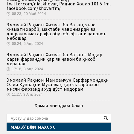
twitter.com/niatkhovar, Радиои Ховар 101.5 fm,
facebook.com/khovarfm/
🕔
08:23, 20.Май 2024
Эмомалӣ Раҳмон: Хизмат ба Ватан, яъне
хизмати ҳарбӣ, мактаби ҷавонмардӣ ва
давраи ҳаматарафа обутоб ёфтани ҷавонон
мебошад
🕔
08:24, 5.Апр 2024
Эмомалӣ Раҳмон: Хизмат ба Ватан – Модар
қарзи фарзандии ҳар як ҷавон ба ҳисоб
меравад
🕔
17:18, 3.Апр 2024
Эмомалӣ Раҳмон: Ман ҳамчун Сарфармондеҳи
Олии Қувваҳои Мусаллаҳ ҳар як сарбозро
мисли фарзанди худ дӯст медорам
🕔
11:27, 3.Апр 2024
Ҳамаи маводҳои бахш
МАВЗӮЪҲОИ МАХСУС