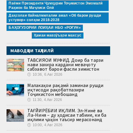
Паёми Президенти Ҷумҳурии Тоҷикистон Эмомалӣ
Раҳмон ба Маҷлиси Олӣ
Даҳсолаи байналмилалии амал «Об барои рушди
устувор» солҳои 2018-2028
БАҲОГУЗОРИИ ЛОИҲАИ НБО «РОҒУН»
Ҳамаи мавзӯъҳои махсус
МАВОДҲОИ ТАҲЛИЛӢ
ТАВСИЯҲОИ МУФИД. Доир ба тарзи
нави захира кардани меваҷоту
сабзавот барои фасли зимистон
🕔
10:36, 6.Авг 2026
Малакаҳои рақамӣ заминаи рушди
иқтисоди рақобатпазири
Тоҷикистон мебошанд
🕔
11:30, 4.Авг 2026
ТАҒЙИРЁБИИ ИҚЛИМ. Эл-Нинё ва
Ла-Ниня – ду ҳодисаи табиие, ки ба
иқлими ҷаҳон таъсир мерасонанд
🕔
10:00, 4.Авг 2026