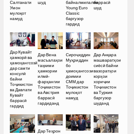
Салтанати
шуд
байналмилалии
баррасӣ
Умон
Young Euro
шуд
мулоқот
Classic
намуд
баргузор
гардид
Дар Кувайт
Дар Вена
Сироҷиддин
Дар Анқара
ҳамкорӣ ва
масъалаҳои
Муҳриддин
машваратҳои
ҳамоҳангсозӣ
таҳкими
бо
сиёсӣ байни
дар самти
ҳамкории
ҳамоҳангсози
вазоратҳои
консулӣ
илмӣ-
доимии
корҳои
байни
фарҳангии
СММ дар
хориҷии
Тоҷикистон
Тоҷикистон
Тоҷикистон
Тоҷикистон
ва Давлати
ва Австрия
мулоқот
ва Туркия
Кувайт
баррасӣ
намуд
баргузор
баррасӣ
гардиданд
шуданд
гардид
Дар Теҳрон