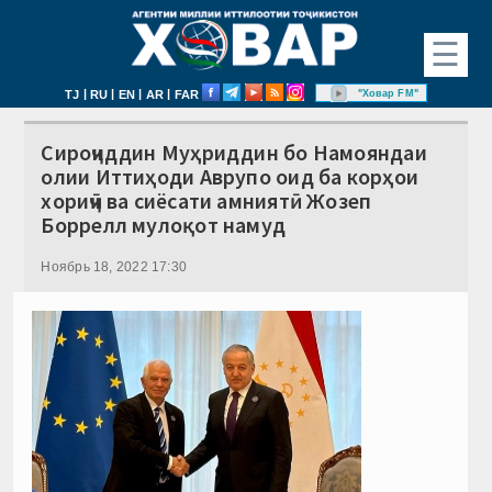
☰
|
|
|
|
"Ховар FM"
TJ
RU
EN
AR
FAR
Сироҷиддин Муҳриддин бо Намояндаи
олии Иттиҳоди Аврупо оид ба корҳои
хориҷӣ ва сиёсати амниятӣ Жозеп
Боррелл мулоқот намуд
Ноябрь 18, 2022 17:30