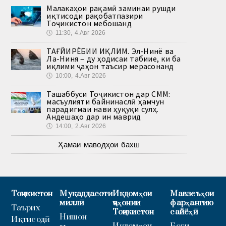
Малакаҳои рақамӣ заминаи рушди
иқтисоди рақобатпазири
Тоҷикистон мебошанд
🕔
11:30, 4.Авг 2026
ТАҒЙИРЁБИИ ИҚЛИМ. Эл-Нинё ва
Ла-Ниня – ду ҳодисаи табиие, ки ба
иқлими ҷаҳон таъсир мерасонанд
🕔
10:00, 4.Авг 2026
Ташаббуси Тоҷикистон дар СММ:
масъулияти байнинаслӣ ҳамчун
парадигмаи нави ҳуқуқи сулҳ.
Андешаҳо дар ин маврид
🕔
14:00, 2.Авг 2026
Ҳамаи маводҳои бахш
Тоҷикистон
Муқаддасоти
Иқдомҳои
Мавзеъҳои
миллӣ
ҷаҳонии
фарҳангию
Таърих
Тоҷикистон
сайёҳӣ
Нишон
Иқтисодӣ