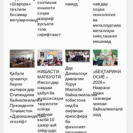
сохтмони
«Шарора»
намуд
нав дар
иншооти
таътили
соҳаи
соҳаи
босамар
технология
маориф
мегузаронанд
ва
вусъати
металлургияи
тоза
металлҳои
гирифтааст
сиёҳ ташкил
мешавад
Дар
НИШАСТИ
«БЕҲТАРИНИ
Қабули
Донишгоҳи
МАТБУОТӢ.
ОСИЁ –
ҳуҷҷатҳо
давлатии
Имсол дар
2026».
барои
Хоруғ
нақшаи
Навраси
иштирок дар
Мактаби
қабул ба
тоҷик
Стипендияи
байналмилалии
муассисаҳои
сазовори
байналмилалии
тобистона
таҳсилоти
ҷоизаи
Президенти
оид ба
олӣ ва
байналмилалӣ
Тоҷикистон
омӯзиши
миёнаи
шуд
«Дурахшандагон»
криосфера
касбӣ 10
оғоз ёфт
ба
ҳазор ҷой
фаъолият
зиёд ҷудо
оғоз намуд