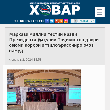
☰
|
|
|
|
"Ховар FM"
TJ
RU
EN
AR
FAR
Маркази миллии тестии назди
Президенти Ҷумҳурии Тоҷикистон даври
сеюми корҳои иттилоърасониро оғоз
намуд
Февраль 2, 2024 14:58