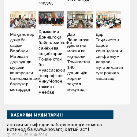
гардид
Ҳамкории
Моҳи ноябр
Дар
Дар
Донишгоҳи
доир ба
Донишгоҳи
Тоҷикистон
байналмилалии
саҳми
давлатии
барои
сайёҳӣ ва
Борбади
молия ва
хонандагони
соҳибкории
Марвазӣ
иқтисоди
синфи якум
Тоҷикистон
дар рушди
Тоҷикистон
давраи
бо
мусиқӣ
140
мутобиқшавӣ
муассисаҳои
конфронси
донишҷӯи
гузаронида
пешрафтаи
байналмилалӣ
хориҷӣ
мешавад
Чину Ҷопон
баргузор
таҳсил
тақвият
мегардад
мекунад
меёбад
ХАБАРҲОИ МУҲИМТАРИН
Ҳангоми истифодаи хабару маводи сомона
истинод ба www.khovar.tj ҳатмӣ аст!
🕔
20:24, 20.Май 2024