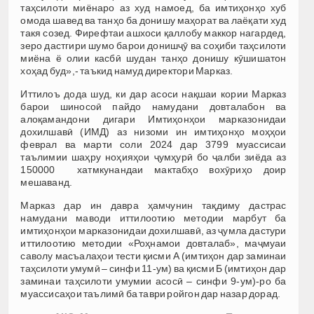
таҳсилоти миёнаро аз худ намоед, ба имтиҳонҳо хуб
омода шавед ва танҳо ба донишу маҳорат ва лаёқати худ
такя созед. Фирефтаи ашхоси қаллобу маккор нагардед,
зеро дастгири шумо барои донишҷӯ ва соҳиби таҳсилоти
миёна ё олии касбӣ шудан танҳо донишу кӯшишатон
хоҳад буд»,- таъкид намуд директори Марказ.
Иттилоъ дода шуд, ки дар асоси нақшаи кории Марказ
барои шиносоӣ пайдо намудани довталабон ва
алоқамандони дигари Имтиҳонҳои марказонидаи
дохилшавӣ (ИМД) аз низоми ин имтиҳонҳо моҳҳои
феврал ва марти соли 2024 дар 3799 муассисаи
таълимии шаҳру ноҳияҳои ҷумҳурӣ бо ҷалби зиёда аз
150000 хатмкунандаи мактабҳо вохӯриҳо доир
мешаванд.
Марказ дар ин давра ҳамчунин тақдиму дастрас
намудани маводи иттилоотию методии марбут ба
имтиҳонҳои марказонидаи дохилшавӣ, аз ҷумла дастури
иттилоотию методии «Роҳнамои довталаб», маҷмуаи
саволу масъалаҳои тести қисми А (имтиҳон дар заминаи
таҳсилоти умумӣ – синфи 11-ум) ва қисми Б (имтиҳон дар
заминаи таҳсилоти умумии асосӣ – синфи 9-ум)-ро ба
муассисаҳои таълимӣ ба таври ройгон дар назар дорад.