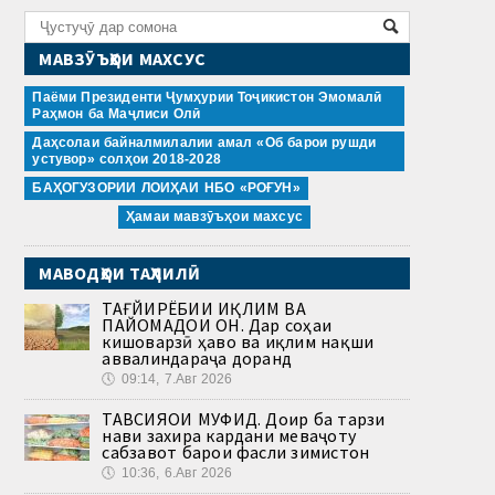
МАВЗӮЪҲОИ МАХСУС
Паёми Президенти Ҷумҳурии Тоҷикистон Эмомалӣ
Раҳмон ба Маҷлиси Олӣ
Даҳсолаи байналмилалии амал «Об барои рушди
устувор» солҳои 2018-2028
БАҲОГУЗОРИИ ЛОИҲАИ НБО «РОҒУН»
Ҳамаи мавзӯъҳои махсус
МАВОДҲОИ ТАҲЛИЛӢ
ТАҒЙИРЁБИИ ИҚЛИМ ВА
ПАЙОМАДҲОИ ОН. Дар соҳаи
кишоварзӣ ҳаво ва иқлим нақши
аввалиндараҷа доранд
🕔
09:14, 7.Авг 2026
ТАВСИЯҲОИ МУФИД. Доир ба тарзи
нави захира кардани меваҷоту
сабзавот барои фасли зимистон
🕔
10:36, 6.Авг 2026