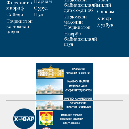
Иқдомҳои
Боғи
Парчам
Фарҳанг ва
байналмилалӣ
миллӣ
маориф
Суруд
дар соҳаи об
Саразм
Сайёҳӣ
Пул
Иқдомҳои
Ҳисор
Тоҷикистон
ҷаҳонии
Ҳулбук
ва ҷомеаи
Тоҷикистон
ҷаҳон
Наврӯз
байналмилалӣ
шуд