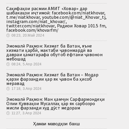
Саҳифаҳои расмии АМИТ «Ховар» дар
шабакаҳои иҷтимоӣ: facebook.com/niatkhovar,
t.me/niatkhovar, youtube.com/@niat_Khovar_tj,
instagram.com/niat_khovar/,
twitter.com/niatkhovar, Радиои Ховар 101.5 fm,
facebook.com/khovarfm/
🕔
08:23, 20.Май 2024
Эмомалӣ Раҳмон: Хизмат ба Ватан, яъне
хизмати ҳарбӣ, мактаби ҷавонмардӣ ва
давраи ҳаматарафа обутоб ёфтани ҷавонон
мебошад
🕔
08:24, 5.Апр 2024
Эмомалӣ Раҳмон: Хизмат ба Ватан – Модар
қарзи фарзандии ҳар як ҷавон ба ҳисоб
меравад
🕔
17:18, 3.Апр 2024
Эмомалӣ Раҳмон: Ман ҳамчун Сарфармондеҳи
Олии Қувваҳои Мусаллаҳ ҳар як сарбозро
мисли фарзанди худ дӯст медорам
🕔
11:27, 3.Апр 2024
Ҳамаи маводҳои бахш