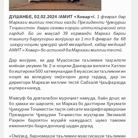
ДУШАНБЕ, 02.02.2024 /АМИТ «Ховар»/.
1 феврал дар
Маркази миллии тестии назди Президенти Ҷумҳурии
Тоҷикистон даври сеюми корҳои иттилоърасонӣ оғоз
гардид. Бо ин мақсад 39 корманди Марказ барои
ташкилу баргузории вохӯриҳо аз 1 то 9 феврал ба 68
шаҳру ноҳияи ҷумҳурӣ ҷалб мегарданд, хабар медиҳад
АМИТ «Ховар» бо истинод ба Маркази миллии тестӣ.
Дар вохӯрие, ки дар Муассисаи таълимии таҳсилоти
миёнаи умумии № 2‑и ноҳияи Данғараи вилояти Хатлон
бо иштироки 500 хатмкунандаи 8 муассисаи таълимии ин
ноҳия ва волидону омӯзгорон доир гардид, дар он
директори Маркази миллии тестӣ Сабзалӣ Ҷаъфарзода
иштирок намуд.
Мавсуф ба довталабон муроҷиат намуда, баён дошт, ки
бо ҳамаи ин шароите, ки Марказ бо дастгирии Ҳукумати
Ҷумҳурии Тоҷикистон таҳти сиёсати маорифпарваронаи
Президенти Ҷумҳурии Тоҷикистон муҳтарам Эмомалӣ
Раҳмон бароятон муҳайё намудааст, шумо тамоми
имкониятро баҳри донишҷӯ шудан доред.
«Омӯзед, барномаҳои таълимии муассисаҳои таълимии