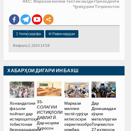
АКС: Маркази милии тестии назди Президенти
Ҷумҳурии Тоҷикистон

Чопи саҳифа
✉
Равон кардан
Февраль 2, 2024 14:58
ХАБАРҲОИ ДИГАРИ ИН БАХШ
35-
Хонандагони
Маркази
Дар
СОЛАГИИ
фаъоли
миллии
Донишкадаи
ИСТИҚЛОЛИ
пойтахт дар
тестӣ гурӯҳи
кӯҳию
ДАВЛАТӢ.
истироҳатгоҳи
ихтисосҳои
металлургии
Дар ноҳияи
тобистонаи
серинтихобро
Тоҷикистон
Хуросон
беруназшаҳрии
номбар
27 ихтисоси