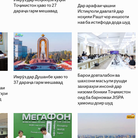
Тоҷикистон ҳаво то 27
Дар арафаи ҷашни
дараҷа гарм мешавад
Истиқлоли давлатӣ дар
ноҳияи Рашт чор иншооти
нав ба истифода дода шуд
Барои довталабон ва
Имрӯз дар Душанбе ҳаво то
шахсони масъули рушди
37 дараҷа гарм мешавад
захираҳои инсонӣ дар
саи
низоми бонкии Тоҷикистон
тҳои
оид ба барномаи JISPA
д
ҳамоиш доир шуд