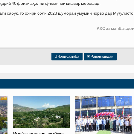
қариб 40 фоизи аҳолии кӯчманчии кишвар мебошад.
ти сабук, то охири соли 2023 шумораи умумии чорво дар Муғулисто
АКС аз манбаъҳои

Чопи саҳифа
✉
Равон кардан
Имрӯз дар ноҳияҳои кӯҳии