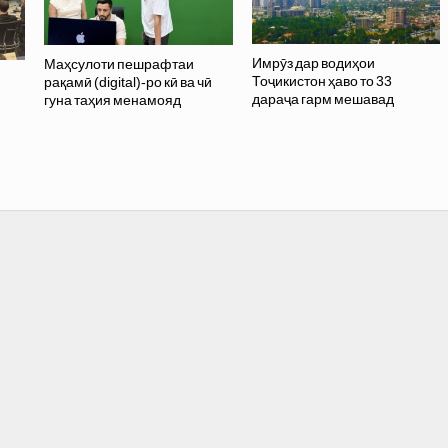
Имрӯз дар водиҳои
Маҳсулоти пешрафтаи
Тоҷикистон ҳаво то 33
рақамӣ (digital)-ро кӣ ва чӣ
дараҷа гарм мешавад
гуна таҳия менамояд