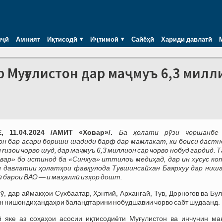
иҷӣ
Амният
Иқтисодӣ
Иҷтимоӣ
Сайёҳӣ
Хариди давлатӣ
р Муғулистон дар маҷмуъ 6,3 милл
, 11.04.2024 /АМИТ «Ховар»/.
Ба ҳолати рӯзи чоршанбе
н бар асари бориши шадиди барф дар мамлакат, ки боиси дастн
 ғизои чорво шуд, дар маҷмуъ 6,3 миллион сар чорво нобуд гардид. 
ар» бо истинод ба «Синхуа» иттилоъ медиҳад, дар ин хусус ко
и давлатии ҳолатҳои фавқулода Тувшинсайхан Баярхуу дар ниш
барои ВАО — и маҳаллӣ изҳор дошт.
 ӯ, дар аймакҳои Сухбаатар, Ҳэнтий, Архангай, Тув, Дорногов ва Бу
н нишондиҳандаҳои баландтарини нобудшавии чорво сабт шудаанд.
 яке аз соҳаҳои асосии иқтисодиёти Муғулистон ва инчунин ма