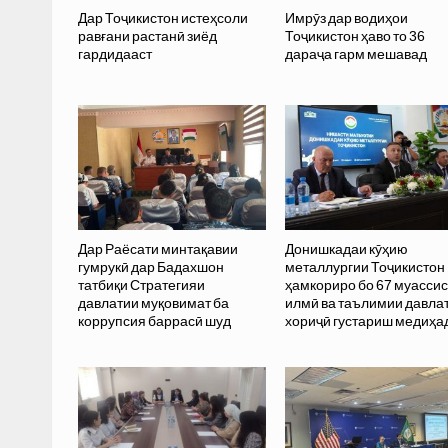
Дар Тоҷикистон истеҳсоли
Имрӯз дар водиҳои
равғани растанӣ зиёд
Тоҷикистон ҳаво то 36
гардидааст
дараҷа гарм мешавад
Дар Раёсати минтақавии
Донишкадаи кӯҳию
гумрукӣ дар Бадахшон
металлургии Тоҷикистон
татбиқи Стратегияи
ҳамкориро бо 67 муасси
давлатии муқовимат ба
илмӣ ва таълимии давла
коррупсия баррасӣ шуд
хориҷӣ густариш медиҳа