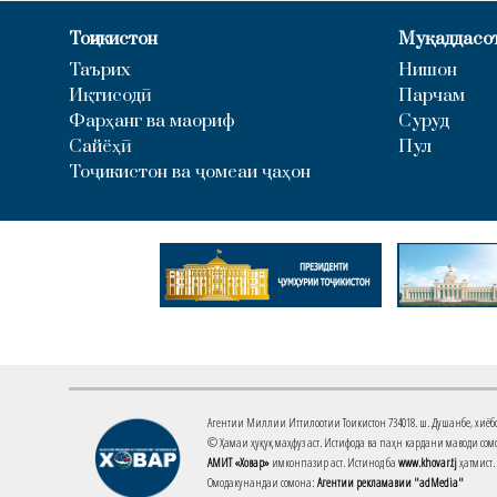
Тоҷикистон
Муқаддасо
Таърих
Нишон
Иқтисодӣ
Парчам
Фарҳанг ва маориф
Суруд
Сайёҳӣ
Пул
Тоҷикистон ва ҷомеаи ҷаҳон
Агентии Миллии Иттилоотии Тоҷикистон 734018. ш. Душанбе, хиёбони 
© Ҳамаи ҳуқуқ маҳфуз аст. Истифода ва паҳн кардани маводи сомо
АМИТ «Ховар»
имконпазир аст. Истинод ба
www.khovar.tj
ҳатмист.
Омодакунандаи сомона:
Агентии рекламавии "adMedia"