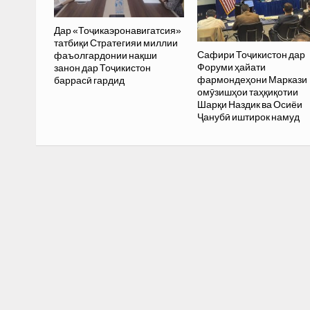
Дар «Тоҷикаэронавигатсия»
татбиқи Стратегияи миллии
Сафири Тоҷикистон дар
фаъолгардонии нақши
Форуми ҳайати
занон дар Тоҷикистон
фармондеҳони Маркази
баррасӣ гардид
омӯзишҳои таҳқиқотии
Шарқи Наздик ва Осиёи
Ҷанубӣ иштирок намуд