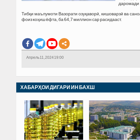
даромади 
Тибқи маълумоти Вазорати озуқаворӣ, кишоварзӣ ва саноа
фоиз коҳиш ёфта, ба 64,7 миллион сар расидааст.
Апрель 11, 2024 19:00
ХАБАРҲОИ ДИГАРИ ИН БАХШ