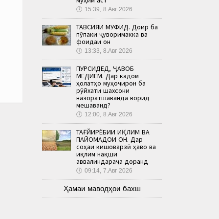
🕔
15:39, 8.Авг 2026
ТАВСИЯИ МУФИД. Доир ба
пӯпаки ҷуворимакка ва
фоидаи он
🕔
13:33, 8.Авг 2026
ПУРСИДЕД, ҶАВОБ
МЕДИҲЕМ. Дар кадом
ҳолатҳо муҳоҷирон ба
рӯйхати шахсони
назоратшаванда ворид
мешаванд?
🕔
12:00, 8.Авг 2026
ТАҒЙИРЁБИИ ИҚЛИМ ВА
ПАЙОМАДҲОИ ОН. Дар
соҳаи кишоварзӣ ҳаво ва
иқлим нақши
аввалиндараҷа доранд
🕔
09:14, 7.Авг 2026
Ҳамаи маводҳои бахш