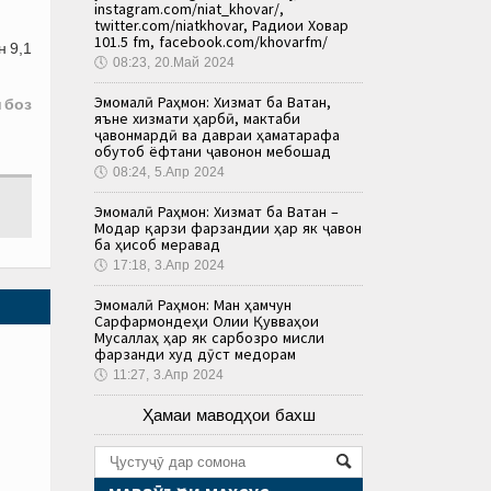
instagram.com/niat_khovar/,
twitter.com/niatkhovar, Радиои Ховар
101.5 fm, facebook.com/khovarfm/
н 9,1
🕔
08:23, 20.Май 2024
Эмомалӣ Раҳмон: Хизмат ба Ватан,
 боз
яъне хизмати ҳарбӣ, мактаби
ҷавонмардӣ ва давраи ҳаматарафа
обутоб ёфтани ҷавонон мебошад
🕔
08:24, 5.Апр 2024
Эмомалӣ Раҳмон: Хизмат ба Ватан –
Модар қарзи фарзандии ҳар як ҷавон
ба ҳисоб меравад
🕔
17:18, 3.Апр 2024
Эмомалӣ Раҳмон: Ман ҳамчун
Сарфармондеҳи Олии Қувваҳои
Мусаллаҳ ҳар як сарбозро мисли
фарзанди худ дӯст медорам
🕔
11:27, 3.Апр 2024
Ҳамаи маводҳои бахш