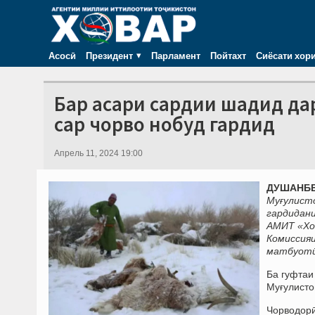
Асосӣ
Президент
Парламент
Пойтахт
Сиёсати хор
Бар асари сардии шадид да
сар чорво нобуд гардид
Апрель 11, 2024 19:00
ДУШАНБЕ
Муғулисто
гардидани
АМИТ «Хов
Комиссия
матбуотӣ 
Ба гуфтаи
Муғулисто
Чорводорӣ