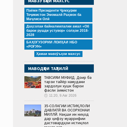
МАВЗӮЪҲОИ МАХСУС
Паёми Президенти Ҷумҳурии
Тоҷикистон Эмомалӣ Раҳмон ба
Маҷлиси Олӣ
Даҳсолаи байналмилалии амал «Об
барои рушди устувор» солҳои 2018-
2028
БАҲОГУЗОРИИ ЛОИҲАИ НБО
«РОҒУН»
Ҳамаи мавзӯъҳои махсус
МАВОДҲОИ ТАҲЛИЛӢ
ТАВСИЯИ МУФИД. Доир ба
тарзи тайёр намудани
зардолуи хушк барои
фасли зимистон
🕔
11:20, 9.Авг 2026
35-СОЛАГИИ ИСТИҚЛОЛИ
ДАВЛАТӢ ВА ОСОРХОНАИ
МИЛЛӢ. Нақши ин ниҳод
дар ҳифзу муаррифии
дастовардҳои истиқлол
муҳим аст