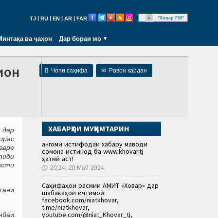
|
|
|
|
"Ховар FM"
TJ
RU
EN
AR
FAR
Минтақа ва ҷаҳон
Дар бораи мо
ион

Чопи саҳифа
✉
Равон кардан
ХАБАРҲОИ МУҲИМТАРИН
 дар
орас
Ҳангоми истифодаи хабару маводи
Тавре
сомона истинод ба www.khovar.tj
тиби
ҳатмӣ аст!
асти
🕔
20:24, 20.Май 2024
Саҳифаҳои расмии АМИТ «Ховар» дар
лгани
шабакаҳои иҷтимоӣ:
facebook.com/niatkhovar,
t.me/niatkhovar,
youtube.com/@niat_Khovar_tj,
нбаи