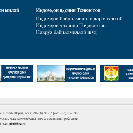
ти миллӣ
Иқдомҳои ҷаҳонии Тоҷикистон
Иқдомҳои байналмилалӣ дар соҳаи об
Иқдомҳои ҷаҳонии Тоҷикистон
Наврӯз байналмилалӣ шуд
Саъдии Шерозӣ, 16 тел.: +992 (37) 2385217, факс: +992 (37) 2232383
на, дар кадом шакле набошад, танҳо бо иҷозати хаттии роҳбарияти
 E-mail:
niat@khovar.tj