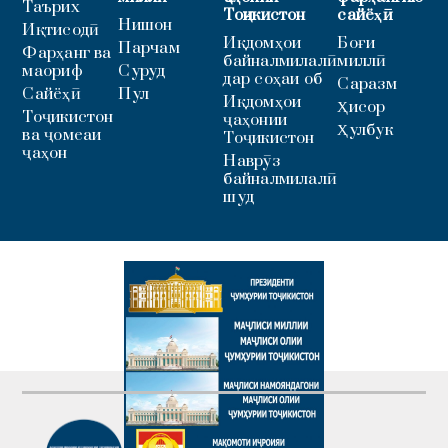
Таърих
Тоҷикистон
сайёҳӣ
Нишон
Иқтисодӣ
Иқдомҳои
Боғи
Парчам
Фарҳанг ва
байналмилалӣ
миллӣ
маориф
Суруд
дар соҳаи об
Саразм
Сайёҳӣ
Пул
Иқдомҳои
Ҳисор
Тоҷикистон
ҷаҳонии
Ҳулбук
ва ҷомеаи
Тоҷикистон
ҷаҳон
Наврӯз
байналмилалӣ
шуд