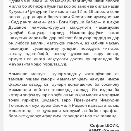
Ёдовар мешавем, ки бо мақсади тарғибу ташвиқи либоси
миллӣ бо ибтикори Кумитаи кор бо занон ва оилаи назди
Ҳукумати Ҷумҳурии Тоҷикистон аз 12 то 18 апрели соли
равон дар доираи баргузории Фестивали ҷумҳуриявии
«Сад ранги чакан» дар «Боғи Куруши Кабир»- и шаҳри
Душанбе намоиш-фурӯши маҳсулоти чакандӯзию
гулдӯзӣ баргузор гардид. Намоиш-фурӯши чакан
нахустин маротиба дар пойтахт баргузор гардид ва дар
он либоси миллӣ, матоъҳои гуногун, аз қабили чакану
чакандӯзӣ, сӯзанидӯзиву гулдӯзӣ, порадӯзӣ, читгарӣ,
атласу адрасбофӣ, тоқиву ҷузвдонҳо, зару зевар,
армуғон ва дигар маҳсулоти дастии ҳунармандон ба
маърази тамошо гузошта шуд.
Намоиши мазкур ҳунармандону чакандӯзонро аз
тамоми гӯшаву канори мамлакат ҷамъ намуда, имкон
фароҳам овард, ки ҳунари волояшонро ба сокинону
меҳмонони пойтахт пешниҳод гардад. Ин иқдом ба
хотири ҳифзи ҳунар ва эҳёи анъанаҳои миллии мардуми
тоҷик гирифта шудааст, зеро Президенти Ҷумҳурии
Тоҷикистон муҳтарам Эмомалӣ Раҳмон пайваста талош
менамоянд,
ки ҳунарҳои мардумӣ аз байн нарафта,
баръакс ҳунарҳои фаромӯшгардида аз нав эҳё гарданд.
София ШОИК,
АМИТ «Ховар»