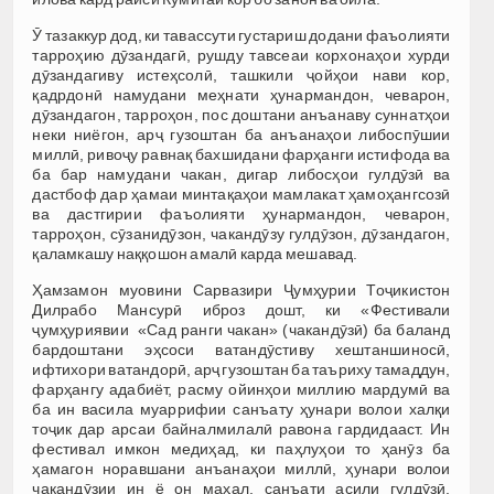
Ӯ тазаккур дод, ки тавассути густариш додани фаъолияти
тарроҳию дӯзандагӣ, рушду тавсеаи корхонаҳои хурди
дӯзандагиву истеҳсолӣ, ташкили ҷойҳои нави кор,
қадрдонӣ намудани меҳнати ҳунармандон, чеварон,
дӯзандагон, тарроҳон, пос доштани анъанаву суннатҳои
неки ниёгон, арҷ гузоштан ба анъанаҳои либоспӯшии
миллӣ, ривоҷу равнақ бахшидани фарҳанги истифода ва
ба бар намудани чакан, дигар либосҳои гулдӯзӣ ва
дастбоф дар ҳамаи минтақаҳои мамлакат ҳамоҳангсозӣ
ва дастгирии фаъолияти ҳунармандон, чеварон,
тарроҳон, сӯзанидӯзон, чакандӯзу гулдӯзон, дӯзандагон,
қаламкашу наққошон амалӣ карда мешавад.
Ҳамзамон муовини Сарвазири Ҷумҳурии Тоҷикистон
Дилрабо Мансурӣ иброз дошт, ки «Фестивали
ҷумҳуриявии «Сад ранги чакан» (чакандӯзӣ) ба баланд
бардоштани эҳсоси ватандӯстиву хештаншиносӣ,
ифтихори ватандорӣ, арҷ гузоштан ба таъриху тамаддун,
фарҳангу адабиёт, расму ойинҳои миллию мардумӣ ва
ба ин васила муаррифии санъату ҳунари волои халқи
тоҷик дар арсаи байналмилалӣ равона гардидааст. Ин
фестивал имкон медиҳад, ки паҳлуҳои то ҳанӯз ба
ҳамагон норавшани анъанаҳои миллӣ, ҳунари волои
чакандӯзии ин ё он маҳал, санъати асили гулдӯзӣ,