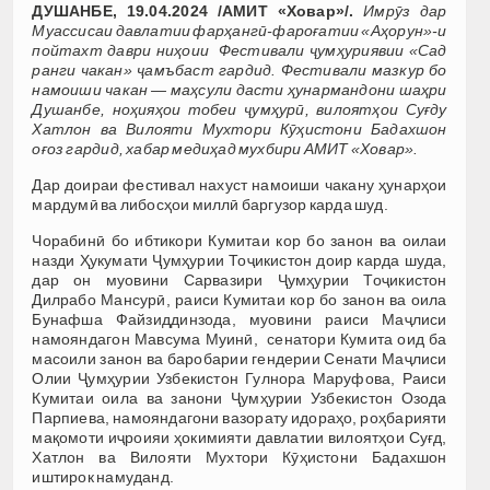
ДУШАНБЕ, 19.04.2024 /АМИТ «Ховар»/.
Имрӯз дар
Муассисаи давлатии фарҳангӣ-фароғатии «Аҳорун»-и
пойтахт даври ниҳоии Фестивали ҷумҳуриявии «Сад
ранги чакан» ҷамъбаст гардид. Фестивали мазкур бо
намоиши чакан — маҳсули дасти ҳунармандони шаҳри
Душанбе, ноҳияҳои тобеи ҷумҳурӣ, вилоятҳои Суғду
Хатлон ва Вилояти Мухтори Кӯҳистони Бадахшон
оғоз гардид, хабар медиҳад мухбири АМИТ «Ховар».
Дар доираи фестивал нахуст намоиши чакану ҳунарҳои
мардумӣ ва либосҳои миллӣ баргузор карда шуд.
Чорабинӣ бо ибтикори Кумитаи кор бо занон ва оилаи
назди Ҳукумати Ҷумҳурии Тоҷикистон доир карда шуда,
дар он муовини Сарвазири Ҷумҳурии Тоҷикистон
Дилрабо Мансурӣ, раиси Кумитаи кор бо занон ва оила
Бунафша Файзиддинзода, муовини раиси Маҷлиси
намояндагон Мавсума Муинӣ, сенатори Кумита оид ба
масоили занон ва баробарии гендерии Сенати Маҷлиси
Олии Ҷумҳурии Узбекистон Гулнора Маруфова, Раиси
Кумитаи оила ва занони Ҷумҳурии Узбекистон Озода
Парпиева, намояндагони вазорату идораҳо, роҳбарияти
мақомоти иҷроияи ҳокимияти давлатии вилоятҳои Суғд,
Хатлон ва Вилояти Мухтори Кӯҳистони Бадахшон
иштирок намуданд.