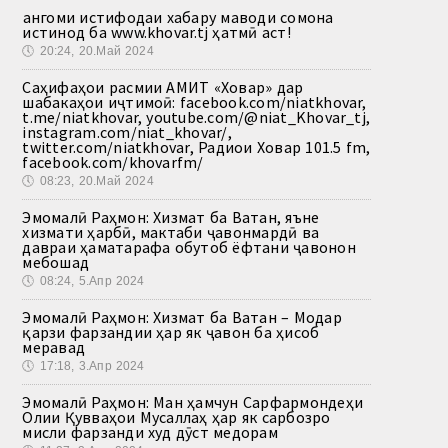
Ҳангоми истифодаи хабару маводи сомона
истинод ба www.khovar.tj ҳатмӣ аст!
🕔
20:24, 20.Май 2024
Саҳифаҳои расмии АМИТ «Ховар» дар
шабакаҳои иҷтимоӣ: facebook.com/niatkhovar,
t.me/niatkhovar, youtube.com/@niat_Khovar_tj,
instagram.com/niat_khovar/,
twitter.com/niatkhovar, Радиои Ховар 101.5 fm,
facebook.com/khovarfm/
🕔
08:23, 20.Май 2024
Эмомалӣ Раҳмон: Хизмат ба Ватан, яъне
хизмати ҳарбӣ, мактаби ҷавонмардӣ ва
давраи ҳаматарафа обутоб ёфтани ҷавонон
мебошад
🕔
08:24, 5.Апр 2024
Эмомалӣ Раҳмон: Хизмат ба Ватан – Модар
қарзи фарзандии ҳар як ҷавон ба ҳисоб
меравад
🕔
17:18, 3.Апр 2024
Эмомалӣ Раҳмон: Ман ҳамчун Сарфармондеҳи
Олии Қувваҳои Мусаллаҳ ҳар як сарбозро
мисли фарзанди худ дӯст медорам