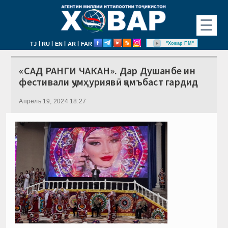
☰
|
|
|
|
"Ховар FM"
TJ
RU
EN
AR
FAR
«САД РАНГИ ЧАКАН». Дар Душанбе ин
фестивали ҷумҳуриявӣ ҷамъбаст гардид
Апрель 19, 2024 18:27