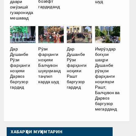
бозёфт
даври
шуд
гардиданд
омӯзишӣ
гузаронида
мешавад
Дар
Рӯзи
Дар
Имрӯз дар
Душанбе
фарҳанги
Душанбе
боғҳои
Рӯзи
ноҳияи
Рӯзи
шаҳри
фарҳанги
Балҷувон
фарҳанги
Душанбе
ноҳияи
шукуҳманд
ноҳияи
рӯзҳои
Дарвоз
таҷлил
Рашт
фарҳанги
баргузор
карда шуд
баргузор
ноҳияҳои
гардид
гардид
Рашт,
Балҷувон ва
Дарвоз
баргузор
мегарданд
ХАБАРҲОИ МУҲИМТАРИН