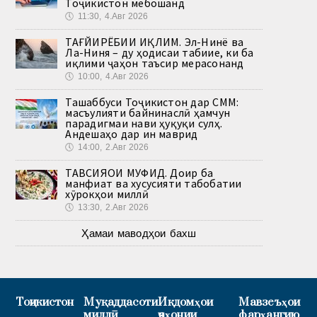
Тоҷикистон мебошанд
🕔
11:30, 4.Авг 2026
ТАҒЙИРЁБИИ ИҚЛИМ. Эл-Нинё ва
Ла-Ниня – ду ҳодисаи табиие, ки ба
иқлими ҷаҳон таъсир мерасонанд
🕔
10:00, 4.Авг 2026
Ташаббуси Тоҷикистон дар СММ:
масъулияти байнинаслӣ ҳамчун
парадигмаи нави ҳуқуқи сулҳ.
Андешаҳо дар ин маврид
🕔
14:00, 2.Авг 2026
ТАВСИЯҲОИ МУФИД. Доир ба
манфиат ва хусусияти табобатии
хӯрокҳои миллӣ
🕔
13:30, 2.Авг 2026
Ҳамаи маводҳои бахш
Тоҷикистон
Муқаддасоти
Иқдомҳои
Мавзеъҳои
миллӣ
ҷаҳонии
фарҳангию