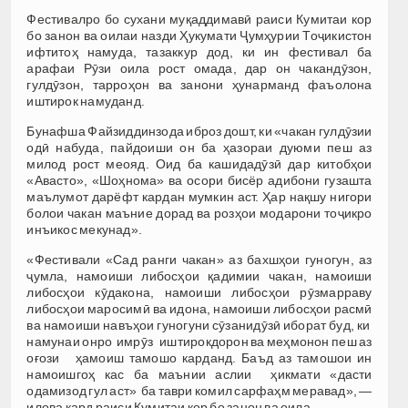
Фестивалро бо сухани муқаддимавӣ раиси Кумитаи кор
бо занон ва оилаи назди Ҳукумати Ҷумҳурии Тоҷикистон
ифтитоҳ намуда, тазаккур дод, ки ин фестивал ба
арафаи Рӯзи оила рост омада, дар он чакандӯзон,
гулдӯзон, тарроҳон ва занони ҳунарманд фаъолона
иштирок намуданд.
Бунафша Файзиддинзода иброз дошт, ки «чакан гулдӯзии
одӣ набуда, пайдоиши он ба ҳазораи дуюми пеш аз
милод рост меояд. Оид ба кашидадӯзӣ дар китобҳои
«Авасто», «Шоҳнома» ва осори бисёр адибони гузашта
маълумот дарёфт кардан мумкин аст. Ҳар нақшу нигори
болои чакан маъние дорад ва розҳои модарони тоҷикро
инъикос мекунад».
«Фестивали «Сад ранги чакан» аз бахшҳои гуногун, аз
ҷумла, намоиши либосҳои қадимии чакан, намоиши
либосҳои кӯдакона, намоиши либосҳои рӯзмарраву
либосҳои маросимӣ ва идона, намоиши либосҳои расмӣ
ва намоиши навъҳои гуногуни сӯзанидӯзӣ иборат буд, ки
намунаи онро имрӯз иштирокдорон ва меҳмонон пеш аз
оғози ҳамоиш тамошо карданд. Баъд аз тамошои ин
намоишгоҳ кас ба маънии аслии ҳикмати «дасти
одамизод гул аст» ба таври комил сарфаҳм меравад», —
илова кард раиси Кумитаи кор бо занон ва оила.