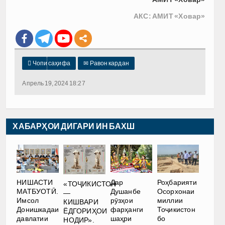
АКС: АМИТ «Ховар»

Чопи саҳифа
✉
Равон кардан
Апрель 19, 2024 18:27
ХАБАРҲОИ ДИГАРИ ИН БАХШ
НИШАСТИ
Дар
Роҳбарияти
«ТОҶИКИСТОН
МАТБУОТӢ.
Душанбе
Осорхонаи
—
Имсол
рӯзҳои
миллии
КИШВАРИ
Донишкадаи
фарҳанги
Тоҷикистон
ЁДГОРИҲОИ
давлатии
шаҳри
бо
НОДИР».