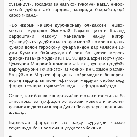
сӯзанидӯзӣ, тоқидӯзӣ ва навъҳои гуногуни нақшу нигори
миллӣ дубора эҳё гардида, мавриди баҳрабардорӣ
қарор гиранд».
«Бо иқдоми наҷиби дурбинонаву ояндасози Пешвои
миллат муҳтарам Эмомалӣ Раҳмон ҷиҳати баланд
бардоштани мақому манзалати нақшу нигор,
сӯзанидӯзиву гулдӯзии матоъҳои миллӣ, намоиш додани
ҳунари волои тарроҳону ҳунармандон дар ҷаласаи 13-
уми Кумитаи байниҳукуматӣ оид ба ҳифзи мероси
фарҳанги ғайримоддии ЮНЕСКО дар шаҳри Порт-Луиси
Ҷумҳурии Маврикий номинаи «Чакан, ҳунари гулдӯзӣ»
дар Ҷумҳурии Тоҷикистон аз ҷониби ин Созмон расман
ба рӯйхати Мероси фарҳанги ғайримоддии башарият
ворид гардид, ки мояи ифтихори мардуми сарбаланду
фарҳангсолори тоҷик мебошад», — афзуд номбурда.
Сипас, ғолибон ва иштирокчиёни фаъоли фестивал бо
сипоснома ва туҳфаҳои хотиравии мақомоти иҷроияи
ҳокимияти далатии шаҳри Душанбе сарфароз гардонида
шуданд.
Барномаи фарҳангии аз рақсу сурудҳои ҷаззоб
таҳияшуда ба ин ҳамоиш шукуҳи тоза бахшид.