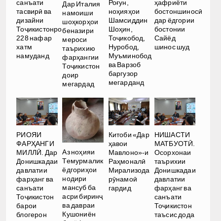
санъати
Роғун,
ҳафриёти
Дар Италия
тасвирӣ ва
ноҳияҳои
бостоншиносӣ
намоиши
дизайни
Шамсиддин
дар ёдгории
шоҳкорҳои
Тоҷикистонро
Шоҳин,
бостонии
беназири
228 нафар
Тоҷикобод,
Сайёд
мероси
хатм
Нуробод,
шинос шуд
таърихию
намуданд
Муъминобод
фарҳангии
ва Варзоб
Тоҷикистон
баргузор
доир
мегарданд
мегардад
РИОЯИ
Китоби «Дар
НИШАСТИ
ФАРҲАНГИ
ҳавои
МАТБУОТӢ.
Аз ноҳияи
МИЛЛӢ. Дар
Мавлоно»-и
Осорхонаи
Темурмалик
Донишкадаи
Раҳмоналӣ
таърихии
ёдгориҳои
давлатии
Мирализода
Донишкадаи
нодири
фарҳанг ва
рӯнамоӣ
давлатии
мансуб ба
санъати
гардид
фарҳанг ва
асри биринҷ
Тоҷикистон
санъати
ва давраи
барои
Тоҷикистон
Кушониён
блогерон
таъсис дода