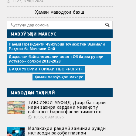
🕔
11:27, 3.Апр 2024
Ҳамаи маводҳои бахш
МАВЗӮЪҲОИ МАХСУС
Паёми Президенти Ҷумҳурии Тоҷикистон Эмомалӣ
Раҳмон ба Маҷлиси Олӣ
Даҳсолаи байналмилалии амал «Об барои рушди
устувор» солҳои 2018-2028
БАҲОГУЗОРИИ ЛОИҲАИ НБО «РОҒУН»
Ҳамаи мавзӯъҳои махсус
МАВОДҲОИ ТАҲЛИЛӢ
ТАВСИЯҲОИ МУФИД. Доир ба тарзи
нави захира кардани меваҷоту
сабзавот барои фасли зимистон
🕔
10:36, 6.Авг 2026
Малакаҳои рақамӣ заминаи рушди
иқтисоди рақобатпазири