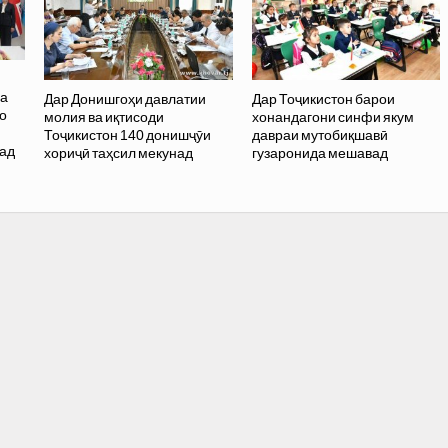
ва
Дар Донишгоҳи давлатии
Дар Тоҷикистон барои
о
молия ва иқтисоди
хонандагони синфи якум
и
Тоҷикистон 140 донишҷӯи
давраи мутобиқшавӣ
бад
хориҷӣ таҳсил мекунад
гузаронида мешавад