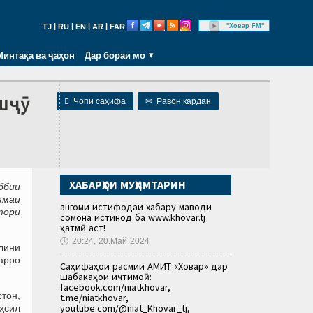
|
|
|
|
"Ховар FM"
TJ
RU
EN
AR
FAR
Минтақа ва ҷаҳон
Дар бораи мо
шҷӯ

Чопи саҳифа
✉
Равон кардан
ХАБАРҲОИ МУҲИМТАРИН
ббии
амаи
Ҳангоми истифодаи хабару маводи
ктори
сомона истинод ба www.khovar.tj
ҳатмӣ аст!
🕔
20:24, 20.Май 2024
лини
арро
Саҳифаҳои расмии АМИТ «Ховар» дар
шабакаҳои иҷтимоӣ:
facebook.com/niatkhovar,
стон,
t.me/niatkhovar,
youtube.com/@niat_Khovar_tj,
ҳсил