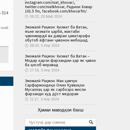
instagram.com/niat_khovar/,
twitter.com/niatkhovar, Радиои Ховар
101.5 fm, facebook.com/khovarfm/
а 314
🕔
08:23, 20.Май 2024
Эмомалӣ Раҳмон: Хизмат ба Ватан,
гонӣ
яъне хизмати ҳарбӣ, мактаби
ҷавонмардӣ ва давраи ҳаматарафа
обутоб ёфтани ҷавонон мебошад
🕔
08:24, 5.Апр 2024
Эмомалӣ Раҳмон: Хизмат ба Ватан –
Модар қарзи фарзандии ҳар як ҷавон
ба ҳисоб меравад
🕔
17:18, 3.Апр 2024
Эмомалӣ Раҳмон: Ман ҳамчун
Сарфармондеҳи Олии Қувваҳои
Мусаллаҳ ҳар як сарбозро мисли
фарзанди худ дӯст медорам
🕔
11:27, 3.Апр 2024
Ҳамаи маводҳои бахш