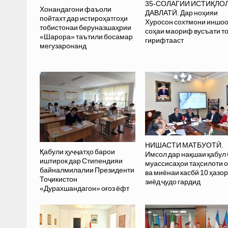
35-СОЛАГИИ ИСТИҚЛО
Хонандагони фаъоли
ДАВЛАТӢ. Дар ноҳияи
пойтахт дар истироҳатгоҳи
Хуросон сохтмони иншо
тобистонаи беруназшаҳрии
соҳаи маориф вусъати т
«Шарора» таътили босамар
гирифтааст
мегузаронанд
НИШАСТИ МАТБУОТӢ.
Қабули ҳуҷҷатҳо барои
Имсол дар нақшаи қабул 
иштирок дар Стипендияи
муассисаҳои таҳсилоти 
байналмилалии Президенти
ва миёнаи касбӣ 10 ҳазор
Тоҷикистон
зиёд ҷудо гардид
«Дурахшандагон» оғоз ёфт