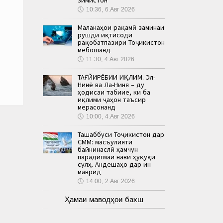
🕔
10:36, 6.Авг 2026
Малакаҳои рақамӣ заминаи
рушди иқтисоди
рақобатпазири Тоҷикистон
мебошанд
🕔
11:30, 4.Авг 2026
ТАҒЙИРЁБИИ ИҚЛИМ. Эл-
Нинё ва Ла-Ниня – ду
ҳодисаи табиие, ки ба
иқлими ҷаҳон таъсир
мерасонанд
🕔
10:00, 4.Авг 2026
Ташаббуси Тоҷикистон дар
СММ: масъулияти
байнинаслӣ ҳамчун
парадигмаи нави ҳуқуқи
сулҳ. Андешаҳо дар ин
маврид
🕔
14:00, 2.Авг 2026
Ҳамаи маводҳои бахш