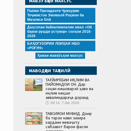
МАВЗӮЪҲОИ МАХСУС
Паёми Президенти Ҷумҳурии
Тоҷикистон Эмомалӣ Раҳмон ба
Маҷлиси Олӣ
Даҳсолаи байналмилалии амал «Об
барои рушди устувор» солҳои 2018-
2028
БАҲОГУЗОРИИ ЛОИҲАИ НБО
«РОҒУН»
Ҳамаи мавзӯъҳои махсус
МАВОДҲОИ ТАҲЛИЛӢ
ТАҒЙИРЁБИИ ИҚЛИМ ВА
ПАЙОМАДҲОИ ОН. Дар
соҳаи кишоварзӣ ҳаво ва
иқлим нақши
аввалиндараҷа доранд
🕔
09:14, 7.Авг 2026
ТАВСИЯҲОИ МУФИД. Доир
ба тарзи нави захира
кардани меваҷоту
сабзавот барои фасли
зимистон