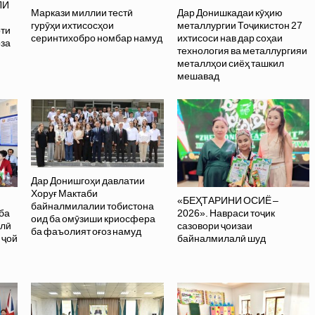
ЛИ
Маркази миллии тестӣ
Дар Донишкадаи кӯҳию
гурӯҳи ихтисосҳои
металлургии Тоҷикистон 27
оти
серинтихобро номбар намуд
ихтисоси нав дар соҳаи
оза
технология ва металлургияи
металлҳои сиёҳ ташкил
мешавад
Дар Донишгоҳи давлатии
Хоруғ Мактаби
«БЕҲТАРИНИ ОСИЁ –
байналмилалии тобистона
ба
2026». Навраси тоҷик
оид ба омӯзиши криосфера
олӣ
сазовори ҷоизаи
ба фаъолият оғоз намуд
 ҷой
байналмилалӣ шуд