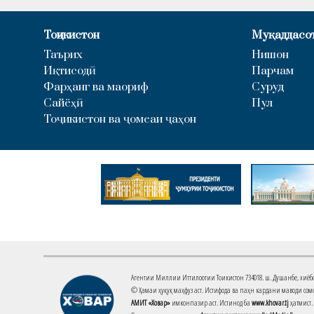
Тоҷикистон
Муқаддасо
Таърих
Нишон
Иқтисодӣ
Парчам
Фарҳанг ва маориф
Суруд
Сайёҳӣ
Пул
Тоҷикистон ва ҷомеаи ҷаҳон
Агентии Миллии Иттилоотии Тоҷикистон 734018. ш. Душанбе, хиёбони 
© Ҳамаи ҳуқуқ маҳфуз аст. Истифода ва паҳн кардани маводи сомо
АМИТ «Ховар»
имконпазир аст. Истинод ба
www.khovar.tj
ҳатмист.