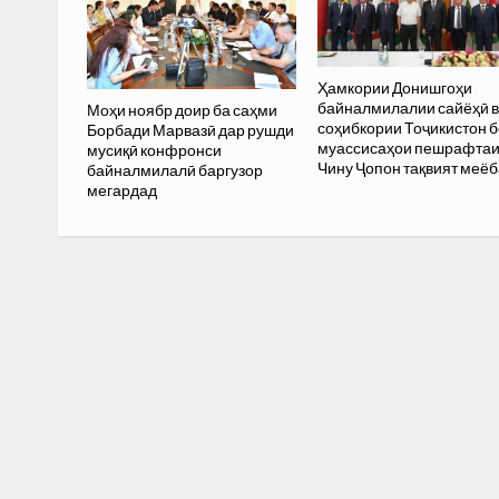
Ҳамкории Донишгоҳи
байналмилалии сайёҳӣ 
Моҳи ноябр доир ба саҳми
соҳибкории Тоҷикистон б
Борбади Марвазӣ дар рушди
муассисаҳои пешрафта
мусиқӣ конфронси
Чину Ҷопон тақвият меё
байналмилалӣ баргузор
мегардад