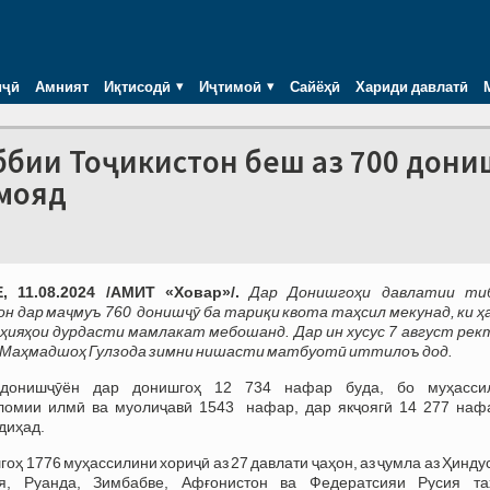
иҷӣ
Амният
Иқтисодӣ
Иҷтимоӣ
Сайёҳӣ
Хариди давлатӣ
ббии Тоҷикистон беш аз 700 дони
амояд
 11.08.2024 /АМИТ «Ховар»/.
Дар Донишгоҳи давлатии ти
н дар маҷмуъ 760 донишҷӯ ба тариқи квота таҳсил мекунад, ки ҳ
ноҳияҳои дурдасти мамлакат мебошанд.
Дар ин хусус 7 август ре
 Маҳмадшоҳ Гулзода зимни нишасти матбуотӣ иттилоъ дод.
донишҷӯён дар донишгоҳ 12 734 нафар буда, бо муҳасси
ломии илмӣ ва муолиҷавӣ 1543 нафар, дар якҷоягӣ 14 277 наф
диҳад.
оҳ 1776 муҳассилини хориҷӣ аз 27 давлати ҷаҳон, аз ҷумла аз Ҳинду
я, Руанда, Зимбабве, Афғонистон ва Федератсияи Русия та