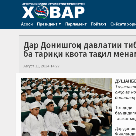
Асосӣ
Президент
Парламент
Пойтахт
Сиёсати хор
Дар Донишгоҳи давлатии ти
ба тариқи квота таҳсил мен
Август 11, 2024 14:27
ДУШАНБЕ,
Тоҷикисто
онҳо аз 
донишгоҳ
Теъдоди 
баъдидип
ташкил ме
Дар донишг
Финланди