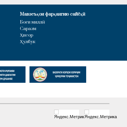
Мавзеъҳои фарҳангию сайёҳӣ
Боғи миллӣ
Саразм
Ҳисор
Ҳулбук