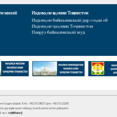
ти миллӣ
Иқдомҳои ҷаҳонии Тоҷикистон
Иқдомҳои байналмилалӣ дар соҳаи об
Иқдомҳои ҷаҳонии Тоҷикистон
Наврӯз байналмилалӣ шуд
Саъдии Шерозӣ, 16 тел.: +992 (37) 2385217, факс: +992 (37) 2232383
на, дар кадом шакле набошад, танҳо бо иҷозати хаттии роҳбарияти
 E-mail:
niat@khovar.tj