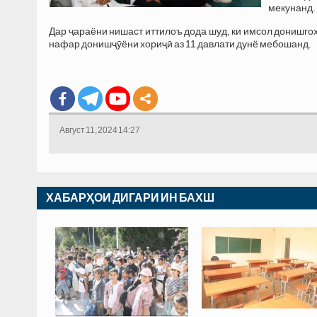
мекунанд.
Дар ҷараёни нишаст иттилоъ дода шуд, ки имсол донишго
нафар донишҷӯёни хориҷӣ аз 11 давлати дунё мебошанд.
Август 11, 2024 14:27
ХАБАРҲОИ ДИГАРИ ИН БАХШ