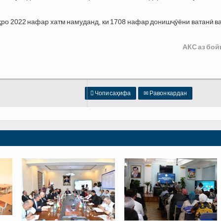
ҳро 2022 нафар хатм намуданд, ки 1708 нафар донишҷӯёни ватанӣ в
АКС аз бой

Чопи саҳифа
✉
Равон кардан