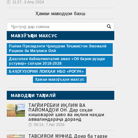
🕔
11:27, 3.Апр 2024
Ҳамаи маводҳои бахш
МАВЗӮЪҲОИ МАХСУС
Паёми Президенти Ҷумҳурии Тоҷикистон Эмомалӣ
Раҳмон ба Маҷлиси Олӣ
Даҳсолаи байналмилалии амал «Об барои рушди
устувор» солҳои 2018-2028
БАҲОГУЗОРИИ ЛОИҲАИ НБО «РОҒУН»
Ҳамаи мавзӯъҳои махсус
МАВОДҲОИ ТАҲЛИЛӢ
ТАҒЙИРЁБИИ ИҚЛИМ ВА
ПАЙОМАДҲОИ ОН. Дар соҳаи
кишоварзӣ ҳаво ва иқлим нақши
аввалиндараҷа доранд
🕔
09:14, 7.Авг 2026
ТАВСИЯҲОИ МУФИД. Доир ба тарзи