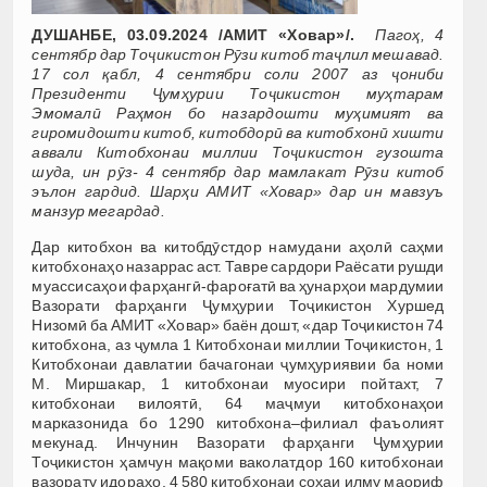
ДУШАНБЕ, 03.09.2024 /АМИТ «Ховар»/.
Пагоҳ, 4
сентябр дар Тоҷикистон Рӯзи китоб таҷлил мешавад.
17 сол қабл, 4 сентябри соли 2007 аз ҷониби
Президенти Ҷумҳурии Тоҷикистон муҳтарам
Эмомалӣ Раҳмон бо назардошти муҳимият ва
гиромидошти китоб, китобдорӣ ва китобхонӣ хишти
аввали Китобхонаи миллии Тоҷикистон гузошта
шуда, ин рӯз- 4 сентябр дар мамлакат Рӯзи китоб
эълон гардид. Шарҳи АМИТ «Ховар» дар ин мавзуъ
манзур мегардад.
Дар китобхон ва китобдӯстдор намудани аҳолӣ саҳми
китобхонаҳо назаррас аст. Тавре сардори Раёсати рушди
муассисаҳои фарҳангӣ-фароғатӣ ва ҳунарҳои мардумии
Вазорати фарҳанги Ҷумҳурии Тоҷикистон Хуршед
Низомӣ ба АМИТ «Ховар» баён дошт, «дар Тоҷикистон 74
китобхона, аз ҷумла 1 Китобхонаи миллии Тоҷикистон, 1
Китобхонаи давлатии бачагонаи ҷумҳуриявии ба номи
М. Миршакар, 1 китобхонаи муосири пойтахт, 7
китобхонаи вилоятӣ, 64 маҷмуи китобхонаҳои
марказонида бо 1290 китобхона–филиал фаъолият
мекунад. Инчунин Вазорати фарҳанги Ҷумҳурии
Тоҷикистон ҳамчун мақоми ваколатдор 160 китобхонаи
вазорату идораҳо, 4 580 китобхонаи соҳаи илму маориф