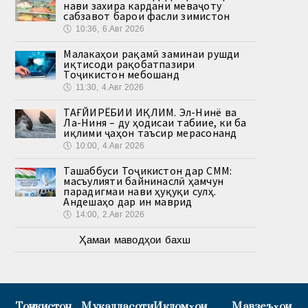
нави захира кардани меваҷоту
сабзавот барои фасли зимистон
🕔
10:36, 6.Авг 2026
Малакаҳои рақамӣ заминаи рушди
иқтисоди рақобатпазири
Тоҷикистон мебошанд
🕔
11:30, 4.Авг 2026
ТАҒЙИРЁБИИ ИҚЛИМ. Эл-Нинё ва
Ла-Ниня – ду ҳодисаи табиие, ки ба
иқлими ҷаҳон таъсир мерасонанд
🕔
10:00, 4.Авг 2026
Ташаббуси Тоҷикистон дар СММ:
масъулияти байнинаслӣ ҳамчун
парадигмаи нави ҳуқуқи сулҳ.
Андешаҳо дар ин маврид
🕔
14:00, 2.Авг 2026
Ҳамаи маводҳои бахш
Тоҷикистон
Муқаддасоти
Иқдомҳои
Мавзеъҳои