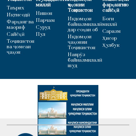
миллӣ
ҷаҳонии
фарҳангию
Таърих
Тоҷикистон
сайёҳӣ
Нишон
Иқтисодӣ
Иқдомҳои
Боғи
Парчам
Фарҳанг ва
байналмилалӣ
миллӣ
маориф
Суруд
дар соҳаи об
Саразм
Сайёҳӣ
Пул
Иқдомҳои
Ҳисор
Тоҷикистон
ҷаҳонии
Ҳулбук
ва ҷомеаи
Тоҷикистон
ҷаҳон
Наврӯз
байналмилалӣ
шуд