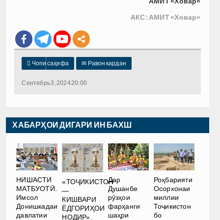
АМИТ «Ховар»
АКС: АМИТ «Ховар»

Чопи саҳифа
✉
Равон кардан
Сентябрь 3, 2024 20:00
ХАБАРҲОИ ДИГАРИ ИН БАХШ
НИШАСТИ
Дар
Роҳбарияти
«ТОҶИКИСТОН
МАТБУОТӢ.
Душанбе
Осорхонаи
—
Имсол
рӯзҳои
миллии
КИШВАРИ
Донишкадаи
фарҳанги
Тоҷикистон
ЁДГОРИҲОИ
давлатии
шаҳри
бо
НОДИР».