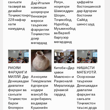
санъати
Роғун,
ҳафриёти
Дар Италия
тасвирӣ ва
ноҳияҳои
бостоншиносӣ
намоиши
дизайни
Шамсиддин
дар ёдгории
шоҳкорҳои
Тоҷикистонро
Шоҳин,
бостонии
беназири
228 нафар
Тоҷикобод,
Сайёд
мероси
хатм
Нуробод,
шинос шуд
таърихию
намуданд
Муъминобод
фарҳангии
ва Варзоб
Тоҷикистон
баргузор
доир
мегарданд
мегардад
РИОЯИ
Китоби «Дар
НИШАСТИ
ФАРҲАНГИ
ҳавои
МАТБУОТӢ.
Аз ноҳияи
МИЛЛӢ. Дар
Мавлоно»-и
Осорхонаи
Темурмалик
Донишкадаи
Раҳмоналӣ
таърихии
ёдгориҳои
давлатии
Мирализода
Донишкадаи
нодири
фарҳанг ва
рӯнамоӣ
давлатии
мансуб ба
санъати
гардид
фарҳанг ва
асри биринҷ
Тоҷикистон
санъати
ва давраи
барои
Тоҷикистон
Кушониён
блогерон
таъсис дода