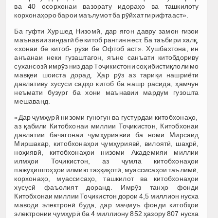
ва 40 осорхонаи вазорату идораҳо ва ташкилоту
корхонаҳоро барои маълумот ба рӯйхат гирифтааст».
Ба гуфти Хуршед Низомӣ, дар ягон давру замон ғизои
маънавии зиндагӣ бе китоб рангин нест. Ба таъбири халқ,
«хонаи бе китоб- рӯзи бе Офтоб аст». Хушбахтона, ин
анъанаи неки гузаштагон, яъне санъати китобдориву
сухансозӣ имрӯз низ дар Тоҷикистони соҳибистиқлоли мо
мавқеи шоиста дорад. Ҳар рӯз аз тариқи нашриёти
давлативу хусусӣ садҳо китоб ба нашр расида, ҳамчун
неъмати бузург ба хони маънавии мардум гузошта
мешаванд.
«Дар ҷумҳурӣ низоми гуногун ва густурдаи китобхонаҳо,
аз қабили Китобхонаи миллии Тоҷикистон, Китобхонаи
давлатии бачагонаи ҷумҳуриявии ба номи Мирсаид
Миршакар, китобхонаҳои ҷумҳуриявӣ, вилоятӣ, шаҳрӣ,
ноҳиявӣ, китобхонаҳои низоми Академияи миллии
илмҳои Тоҷикистон, аз ҷумла китобхонаҳои
пажуҳишгоҳҳои илмию таҳқиқотӣ, муассисаҳои таълимӣ,
корхонаҳо, муассисаҳо, ташкилот ва китобхонаҳои
хусусӣ фаъолият доранд. Имрӯз танҳо фонди
Китобхонаи миллии Тоҷикистон дорои 4,5 миллион нусха
маводи электронӣ буда, дар маҷмуъ фонди китобҳои
электронии ҷумҳурӣ ба 4 миллиону 852 ҳазору 807 нусха