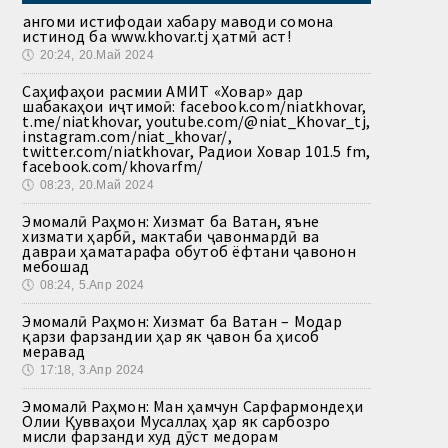
Ҳангоми истифодаи хабару маводи сомона
истинод ба www.khovar.tj ҳатмӣ аст!
🕔
20:24, 20.Май 2024
Саҳифаҳои расмии АМИТ «Ховар» дар
шабакаҳои иҷтимоӣ: facebook.com/niatkhovar,
t.me/niatkhovar, youtube.com/@niat_Khovar_tj,
instagram.com/niat_khovar/,
twitter.com/niatkhovar, Радиои Ховар 101.5 fm,
facebook.com/khovarfm/
🕔
08:23, 20.Май 2024
Эмомалӣ Раҳмон: Хизмат ба Ватан, яъне
хизмати ҳарбӣ, мактаби ҷавонмардӣ ва
давраи ҳаматарафа обутоб ёфтани ҷавонон
мебошад
🕔
08:24, 5.Апр 2024
Эмомалӣ Раҳмон: Хизмат ба Ватан – Модар
қарзи фарзандии ҳар як ҷавон ба ҳисоб
меравад
🕔
17:18, 3.Апр 2024
Эмомалӣ Раҳмон: Ман ҳамчун Сарфармондеҳи
Олии Қувваҳои Мусаллаҳ ҳар як сарбозро
мисли фарзанди худ дӯст медорам