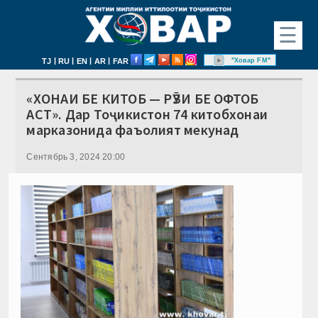
☰
|
|
|
|
"Ховар FM"
TJ
RU
EN
AR
FAR
«ХОНАИ БЕ КИТОБ — РӮЗИ БЕ ОФТОБ
АСТ». Дар Тоҷикистон 74 китобхонаи
марказонида фаъолият мекунад
Сентябрь 3, 2024 20:00