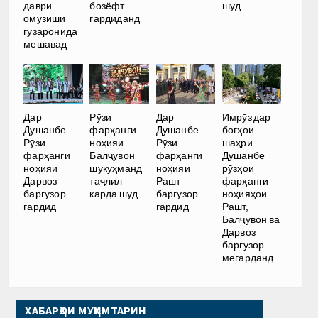
бозёфт
даври
шуд
гардиданд
омӯзишӣ
гузаронида
мешавад
Дар
Рӯзи
Дар
Имрӯз дар
Душанбе
фарҳанги
Душанбе
боғҳои
Рӯзи
ноҳияи
Рӯзи
шаҳри
фарҳанги
Балҷувон
фарҳанги
Душанбе
ноҳияи
шукуҳманд
ноҳияи
рӯзҳои
Дарвоз
таҷлил
Рашт
фарҳанги
баргузор
карда шуд
баргузор
ноҳияҳои
гардид
гардид
Рашт,
Балҷувон ва
Дарвоз
баргузор
мегарданд
ХАБАРҲОИ МУҲИМТАРИН