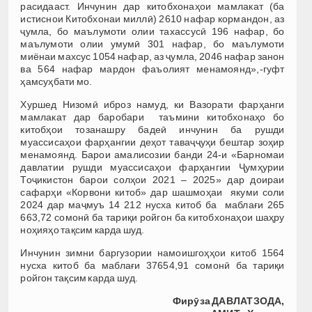
расидааст. Инчунин дар китобхонаҳои мамлакат (ба
истиснои Китобхонаи миллӣ) 2610 нафар кормандон, аз
ҷумла, бо маълумоти олии тахассусӣ 196 нафар, бо
маълумоти олии умумӣ 301 нафар, бо маълумоти
миёнаи махсус 1054 нафар, аз ҷумла, 2046 нафар занон
ва 564 нафар мардон фаъолият менамоянд»,-гуфт
ҳамсуҳбати мо.
Хуршед Низомӣ иброз намуд, ки Вазорати фарҳанги
мамлакат дар баробари таъмини китобхонаҳо бо
китобҳои тозанашру бадеӣ инчунин ба рушди
муассисаҳои фарҳангии деҳот таваҷҷуҳи бештар зоҳир
менамоянд. Барои амалисозии банди 24-и «Барномаи
давлатии рушди муассисаҳои фарҳангии Ҷумҳурии
Тоҷикистон барои солҳои 2021 – 2025» дар доираи
сафарҳи «Корвони китоб» дар шашмоҳаи якуми соли
2024 дар маҷмуъ 14 212 нусха китоб ба маблағи 265
663,72 сомонӣ ба тариқи ройгон ба китобхонаҳои шаҳру
ноҳияҳо тақсим карда шуд.
Инчунин зимни баргузории намоишгоҳҳои китоб 1564
нусха китоб ба маблағи 37654,91 сомонӣ ба тариқи
ройгон тақсим карда шуд.
Фирӯза ДАВЛАТЗОДА,