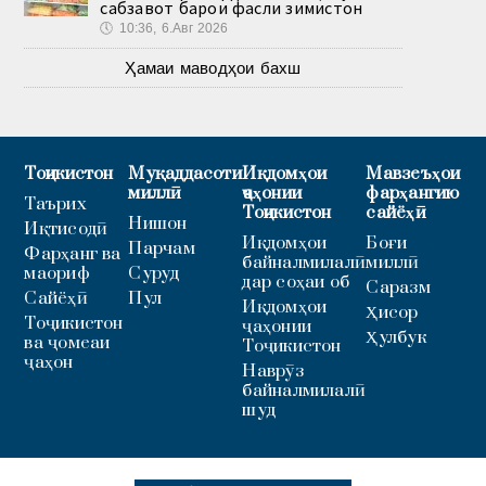
сабзавот барои фасли зимистон
🕔
10:36, 6.Авг 2026
Ҳамаи маводҳои бахш
Тоҷикистон
Муқаддасоти
Иқдомҳои
Мавзеъҳои
миллӣ
ҷаҳонии
фарҳангию
Таърих
Тоҷикистон
сайёҳӣ
Нишон
Иқтисодӣ
Иқдомҳои
Боғи
Парчам
Фарҳанг ва
байналмилалӣ
миллӣ
маориф
Суруд
дар соҳаи об
Саразм
Сайёҳӣ
Пул
Иқдомҳои
Ҳисор
Тоҷикистон
ҷаҳонии
Ҳулбук
ва ҷомеаи
Тоҷикистон
ҷаҳон
Наврӯз
байналмилалӣ
шуд