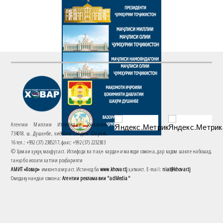
Агентии Миллии Иттилоотии Тоҷикистон
734018. ш. Душанбе, хиёбони Саъдии Шерозӣ,
16 тел.: +992 (37) 2385217, факс: +992 (37) 2232383
© Ҳамаи ҳуқуқ маҳфуз аст. Истифода ва паҳн кардани маводи сомона, дар кадом шакле набошад,
танҳо бо иҷозати хаттии роҳбарияти
АМИТ «Ховар»
имконпазир аст. Истинод ба
www.khovar.tj
ҳатмист. E-mail:
niat@khovar.tj
Омодакунандаи сомона:
Агентии рекламавии "adMedia"