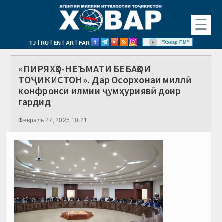
☰
|
|
|
|
"Ховар FM"
TJ
RU
EN
AR
FAR
«ПИРЯХҲО-НЕЪМАТИ БЕБАҲОИ
ТОҶИКИСТОН». Дар Осорхонаи миллӣ
конфронси илмии ҷумҳуриявӣ доир
гардид
Февраль 27, 2025 10:21