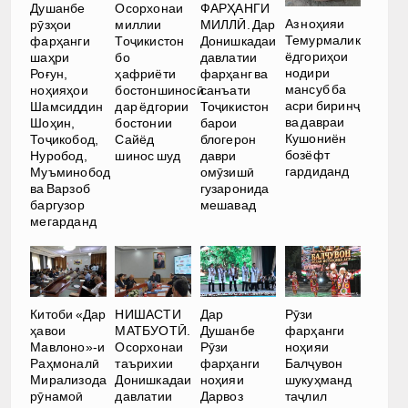
Душанбе
Осорхонаи
ФАРҲАНГИ
Аз ноҳияи
рӯзҳои
миллии
МИЛЛӢ. Дар
Темурмалик
фарҳанги
Тоҷикистон
Донишкадаи
ёдгориҳои
шаҳри
бо
давлатии
нодири
Роғун,
ҳафриёти
фарҳанг ва
мансуб ба
ноҳияҳои
бостоншиносӣ
санъати
асри биринҷ
Шамсиддин
дар ёдгории
Тоҷикистон
ва давраи
Шоҳин,
бостонии
барои
Кушониён
Тоҷикобод,
Сайёд
блогерон
бозёфт
Нуробод,
шинос шуд
даври
гардиданд
Муъминобод
омӯзишӣ
ва Варзоб
гузаронида
баргузор
мешавад
мегарданд
Китоби «Дар
НИШАСТИ
Дар
Рӯзи
ҳавои
МАТБУОТӢ.
Душанбе
фарҳанги
Мавлоно»-и
Осорхонаи
Рӯзи
ноҳияи
Раҳмоналӣ
таърихии
фарҳанги
Балҷувон
Мирализода
Донишкадаи
ноҳияи
шукуҳманд
рӯнамоӣ
давлатии
Дарвоз
таҷлил