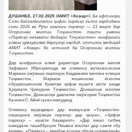
ДУШАНБЕ, 27.02.2025 /АМИТ «Ховар»/.
Ба ифтихори
Соли байналмилалии ҳифзи пиряхҳо эълон гардидани
соли 2025 ва Рӯзи ҷаҳонии пиряхҳо — 21 март дар
Осорхонаи миллии Тоҷикистон таҳти унвони
«Пиряхҳо неъмати бебаҳои Тоҷикистон» конфронси
илмии ҷумҳуриявӣ баргузор гардид, иттилоъ медиҳад
АМИТ «Ховар» бо истинод ба Осорхонаи миллии
Тоҷикистон.
Дар конфронси илмӣ директори Осорхонаи миллӣ
Зафаршо Иброҳимзода ва олимону мутахассисони
Маркази омӯзиши пиряхҳои Академияи миллии илмҳои
Тоҷикистон, Маркази яхшиносии Агентии
обуҳавошиносии Кумитаи ҳифзи муҳити зисти назди
Ҳукумати Ҷумҳурии Тоҷикистон, Донишгоҳи миллии
Тоҷикистон, Донишгоҳи давлатии омӯзгории Тоҷикистон
ба номи С. Айнӣ сухан намуданд.
Олимону муҳаққиқон дар мавзуъҳои «Тоҷикистон-
пешоҳанги омӯзиши пиряхҳо дар ҷаҳон», «Ҳифзи
пиряхҳо – наҷоти башарият», «Дар амал татбиқ
намудани ташаббусҳои Пешвои миллат дар самти обу
иқлим», «Пиряхҳо – манбаи асосии обҳои ошомиданӣ»