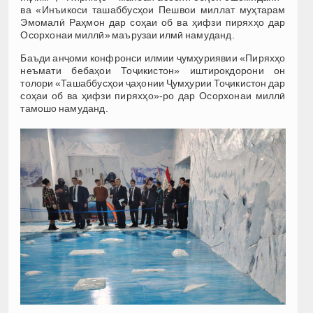
ва «Инъикоси ташаббусҳои Пешвои миллат муҳтарам
Эмомалӣ Раҳмон дар соҳаи об ва ҳифзи пиряхҳо дар
Осорхонаи миллӣ» маърузаи илмӣ намуданд.
Баъди анҷоми конфронси илмии ҷумҳуриявии «Пиряхҳо
неъмати бебаҳои Тоҷикистон» иштирокдорони он
толори «Ташаббусҳои ҷаҳонии Ҷумҳурии Тоҷикистон дар
соҳаи об ва ҳифзи пиряхҳо»-ро дар Осорхонаи миллӣ
тамошо намуданд.