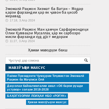
Эмомалӣ Раҳмон: Хизмат ба Ватан – Модар
қарзи фарзандии ҳар як ҷавон ба ҳисоб
меравад
🕔
17:18, 3.Апр 2024
Эмомалӣ Раҳмон: Ман ҳамчун Сарфармондеҳи
Олии Қувваҳои Мусаллаҳ ҳар як сарбозро
мисли фарзанди худ дӯст медорам
🕔
11:27, 3.Апр 2024
Ҳамаи маводҳои бахш
МАВЗӮЪҲОИ МАХСУС
Паёми Президенти Ҷумҳурии Тоҷикистон Эмомалӣ
Раҳмон ба Маҷлиси Олӣ
Даҳсолаи байналмилалии амал «Об барои рушди
устувор» солҳои 2018-2028
БАҲОГУЗОРИИ ЛОИҲАИ НБО «РОҒУН»
Ҳамаи мавзӯъҳои махсус