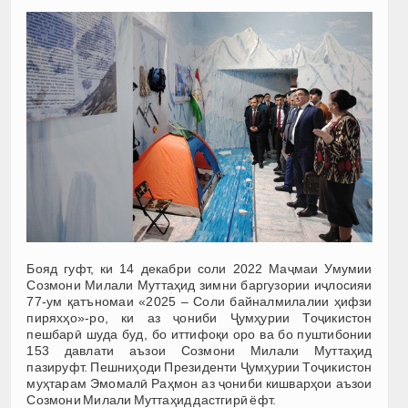
Бояд гуфт, ки 14 декабри соли 2022 Маҷмаи Умумии
Созмони Милали Муттаҳид зимни баргузории иҷлосияи
77-ум қатъномаи «2025 – Соли байналмилалии ҳифзи
пиряхҳо»-ро, ки аз ҷониби Ҷумҳурии Тоҷикистон
пешбарӣ шуда буд, бо иттифоқи оро ва бо пуштибонии
153 давлати аъзои Созмони Милали Муттаҳид
пазируфт. Пешниҳоди Президенти Ҷумҳурии Тоҷикистон
муҳтарам Эмомалӣ Раҳмон аз ҷониби кишварҳои аъзои
Созмони Милали Муттаҳид дастгирӣ ёфт.