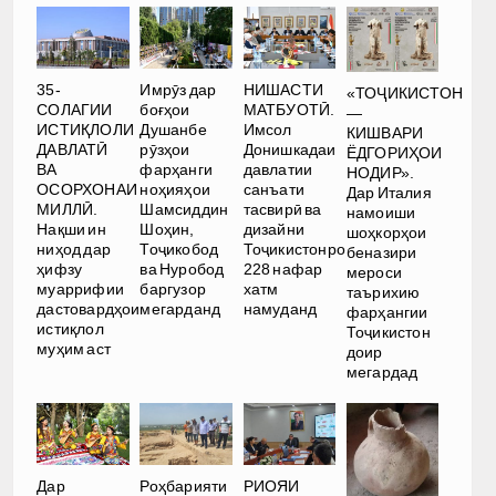
35-
Имрӯз дар
НИШАСТИ
«ТОҶИКИСТОН
СОЛАГИИ
боғҳои
МАТБУОТӢ.
—
ИСТИҚЛОЛИ
Душанбе
Имсол
КИШВАРИ
ДАВЛАТӢ
рӯзҳои
Донишкадаи
ЁДГОРИҲОИ
ВА
фарҳанги
давлатии
НОДИР».
ОСОРХОНАИ
ноҳияҳои
санъати
Дар Италия
МИЛЛӢ.
Шамсиддин
тасвирӣ ва
намоиши
Нақши ин
Шоҳин,
дизайни
шоҳкорҳои
ниҳод дар
Тоҷикобод
Тоҷикистонро
беназири
ҳифзу
ва Нуробод
228 нафар
мероси
муаррифии
баргузор
хатм
таърихию
дастовардҳои
мегарданд
намуданд
фарҳангии
истиқлол
Тоҷикистон
муҳим аст
доир
мегардад
Дар
Роҳбарияти
РИОЯИ