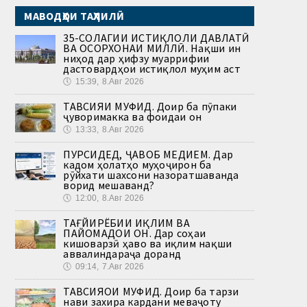
МАВОДҲОИ ТАҲЛИЛӢ
35-СОЛАГИИ ИСТИҚЛОЛИ ДАВЛАТӢ
ВА ОСОРХОНАИ МИЛЛӢ. Нақши ин
ниҳод дар ҳифзу муаррифии
дастовардҳои истиқлол муҳим аст
🕔
15:39, 8.Авг 2026
ТАВСИЯИ МУФИД. Доир ба пӯпаки
ҷуворимакка ва фоидаи он
🕔
13:33, 8.Авг 2026
ПУРСИДЕД, ҶАВОБ МЕДИҲЕМ. Дар
кадом ҳолатҳо муҳоҷирон ба
рӯйхати шахсони назоратшаванда
ворид мешаванд?
🕔
12:00, 8.Авг 2026
ТАҒЙИРЁБИИ ИҚЛИМ ВА
ПАЙОМАДҲОИ ОН. Дар соҳаи
кишоварзӣ ҳаво ва иқлим нақши
аввалиндараҷа доранд
🕔
09:14, 7.Авг 2026
ТАВСИЯҲОИ МУФИД. Доир ба тарзи
нави захира кардани меваҷоту