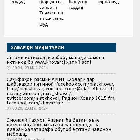
гардид
фарҳанг ва
баргузор
карда шуд
санъати
гардид
Тоҷикистон
таъсис дода
шуд
ХАБАРҲОИ МУҲИМТАРИН
Ҳангоми истифодаи хабару маводи сомона
истинод ба www.khovar.tj ҳатмӣ аст!
🕔
20:24, 20.Май 2024
Саҳифаҳои расмии АМИТ «Ховар» дар
шабакаҳои иҷтимоӣ: facebook.com/niatkhovar,
t.me/niatkhovar, youtube.com/@niat_Khovar_tj,
instagram.com/niat_khovar/,
twitter.com/niatkhovar, Радиои Ховар 101.5 fm,
facebook.com/khovarfm/
🕔
08:23, 20.Май 2024
Эмомалӣ Раҳмон: Хизмат ба Ватан, яъне
хизмати ҳарбӣ, мактаби ҷавонмардӣ ва
давраи ҳаматарафа обутоб ёфтани ҷавонон
мебошад
🕔
08:24, 5.Апр 2024