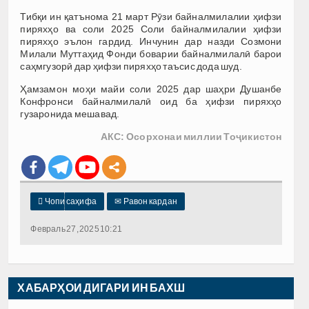
Тибқи ин қатънома 21 март Рӯзи байналмилалии ҳифзи
пиряхҳо ва соли 2025 Соли байналмилалии ҳифзи
пиряхҳо эълон гардид. Инчунин дар назди Созмони
Милали Муттаҳид Фонди боварии байналмилалӣ барои
саҳмгузорӣ дар ҳифзи пиряхҳо таъсис дода шуд.
Ҳамзамон моҳи майи соли 2025 дар шаҳри Душанбе
Конфронси байналмилалӣ оид ба ҳифзи пиряхҳо
гузаронида мешавад.
АКС: Осорхонаи миллии Тоҷикистон

Чопи саҳифа
✉
Равон кардан
Февраль 27, 2025 10:21
ХАБАРҲОИ ДИГАРИ ИН БАХШ