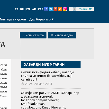
|
|
|
|
"Ховар FM"
TJ
RU
EN
AR
FAR
Минтақа ва ҷаҳон
Дар бораи мо

Чопи саҳифа
✉
Равон кардан
уд
ХАБАРҲОИ МУҲИМТАРИН
адим
 дар
Ҳангоми истифодаи хабару маводи
илалӣ
сомона истинод ба www.khovar.tj
исти
ҳатмӣ аст!
соли
🕔
20:24, 20.Май 2024
ммал
стон
Саҳифаҳои расмии АМИТ «Ховар» дар
кия,
шабакаҳои иҷтимоӣ:
facebook.com/niatkhovar,
t.me/niatkhovar,
youtube.com/@niat_Khovar_tj,
лали