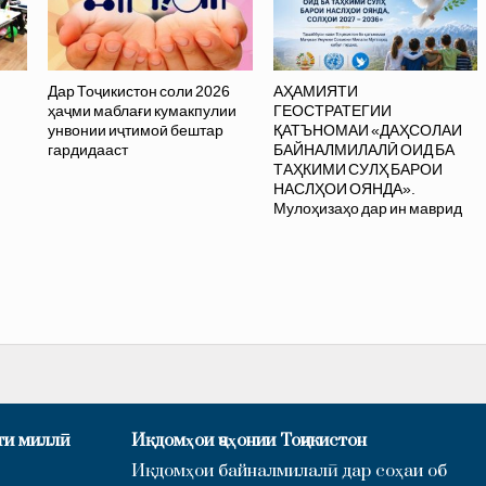
Дар Тоҷикистон соли 2026
АҲАМИЯТИ
ҳаҷми маблағи кумакпулии
ГЕОСТРАТЕГИИ
унвонии иҷтимоӣ бештар
ҚАТЪНОМАИ «ДАҲСОЛАИ
гардидааст
БАЙНАЛМИЛАЛӢ ОИД БА
ТАҲКИМИ СУЛҲ БАРОИ
НАСЛҲОИ ОЯНДА».
Мулоҳизаҳо дар ин маврид
ти миллӣ
Иқдомҳои ҷаҳонии Тоҷикистон
Иқдомҳои байналмилалӣ дар соҳаи об