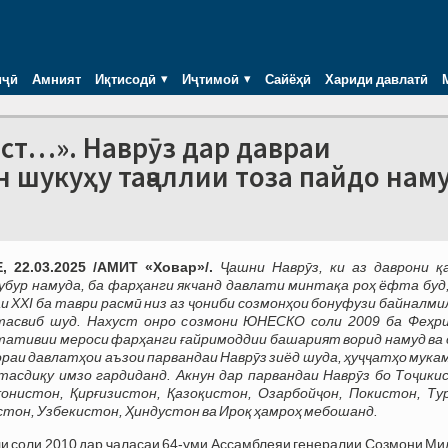
иҷӣ
Амният
Иқтисодӣ
Иҷтимоӣ
Сайёҳӣ
Хариди давлатӣ
аст…». Наврӯз дар давраи
 шукуҳу таҷаллии тоза пайдо нам
 22.03.2025 /АМИТ «Ховар»/.
Ҷашни Наврӯз, ки аз даврони қ
убур намуда, ба фарҳанги якчанд давлати минтақа роҳ ёфта буд,
аи ХХI ба таври расмӣ низ аз ҷониби созмонҳои бонуфузи байналм
тасвиб шуд. Нахуст онро созмони ЮНЕСКО соли 2009 ба Феҳр
ативии мероси фарҳанги ғайримоддии башарият ворид намуд ва 
раи давлатҳои аъзои парвандаи Наврӯз зиёд шуда, ҳуҷҷатҳо мука
 тасдиқу имзо гардиданд. Акнун дар парвандаи Наврӯз бо Тоҷики
онистон, Қирғизистон, Қазоқистон, Озарбойҷон, Покистон, Тур
тон, Узбекистон, Ҳиндустон ва Ироқ ҳамроҳ мебошанд.
и соли 2010 дар ҷаласаи 64-уми Ассамблеяи генералии Созмони Ми