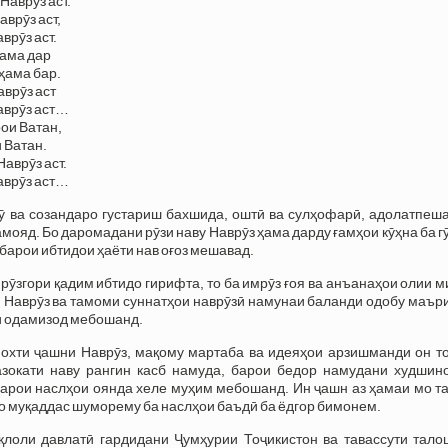
Наврӯз аст.
аврӯз аст,
врӯз аст.
ҳама дар
 ҳама бар.
аврӯз аст
аврӯз аст…
ои Ватан,
 Ватан.
Наврӯз аст.
аврӯз аст…
ӯ ва созандаро густариш бахшида, оштӣ ва сулҳофарӣ, адолатпеша
ояд. Бо даромадани рӯзи наву Наврӯз ҳама дарду ғамҳои кӯҳна ба 
барои ибтидои ҳаёти нав оғоз мешавад.
 рӯзгори қадим ибтидо гирифта, то ба имрӯз ғоя ва анъанаҳои олии 
 Наврӯз ва тамоми суннатҳои наврӯзӣ намунаи баланди одобу маър
ии одамизод мебошанд.
нохти ҷашни Наврӯз, мақому мартаба ва идеяҳои арзишманди он то
азокати наву рангин касб намуда, барои бедор намудани худшин
арои наслҳои оянда хеле муҳим мебошанд. Ин ҷашн аз ҳамаи мо та
о муқаддас шуморему ба наслҳои баъдӣ ба ёдгор бимонем.
иқлоли давлатӣ гардидани Ҷумҳурии Тоҷикистон ва тавассути тало