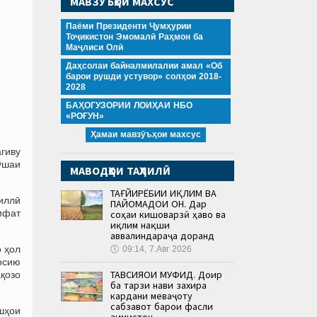
МАВЗӮЪҲОИ МАХСУС
Паёми Президенти Ҷумҳурии
Тоҷикистон Эмомалӣ Раҳмон ба
Маҷлиси Олӣ
Даҳсолаи байналмилалии амал «Об
барои рушди устувор» солҳои 2018-
2028
БАҲОГУЗОРИИ ЛОИҲАИ НБО
«РОҒУН»
Ҳамаи мавзӯъҳои махсус
гиву
гӯшаи
МАВОДҲОИ ТАҲЛИЛӢ
ТАҒЙИРЁБИИ ИҚЛИМ ВА
миллӣ
ПАЙОМАДҲОИ ОН. Дар
ифат
соҳаи кишоварзӣ ҳаво ва
иқлим нақши
аввалиндараҷа доранд
 ҳол
🕔
09:14, 7.Авг 2026
осию
ТАВСИЯҲОИ МУФИД. Доир
қозо
ба тарзи нави захира
кардани меваҷоту
сабзавот барои фасли
шҳои
зимистон