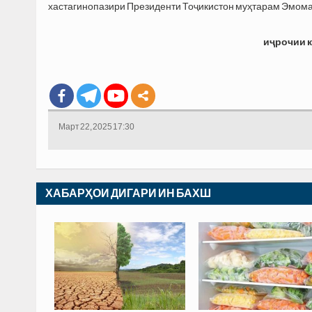
хастагинопазири Президенти Тоҷикистон муҳтарам Эмома
иҷрочии 
Март 22, 2025 17:30
ХАБАРҲОИ ДИГАРИ ИН БАХШ