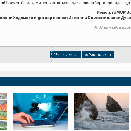
лӣ Раҳмон ба мақоми пешина ва маснади аслиаш баргардонида шуд.
Исмоил ЭМОМЗ
калони Хадамоти иҷро дар ноҳияи Исмоили Сомонии шаҳри Душ
АКС аз манбаъҳои

Чопи саҳифа
✉
Равон кардан