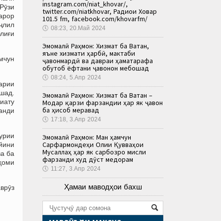
instagram.com/niat_khovar/,
«Рӯзи
twitter.com/niatkhovar, Радиои Ховар
қарор
101.5 fm, facebook.com/khovarfm/
аҷлил
🕔
08:23, 20.Май 2024
блиғи
Эмомалӣ Раҳмон: Хизмат ба Ватан,
яъне хизмати ҳарбӣ, мактаби
амчун
ҷавонмардӣ ва давраи ҳаматарафа
обутоб ёфтани ҷавонон мебошад
🕔
08:24, 5.Апр 2024
арии
ошад.
Эмомалӣ Раҳмон: Хизмат ба Ватан –
биату
Модар қарзи фарзандии ҳар як ҷавон
ба ҳисоб меравад
занди
🕔
17:18, 3.Апр 2024
урии
Эмомалӣ Раҳмон: Ман ҳамчун
Сарфармондеҳи Олии Қувваҳои
ойини
Мусаллаҳ ҳар як сарбозро мисли
а ба
фарзанди худ дӯст медорам
лҳоми
🕔
11:27, 3.Апр 2024
Ҳамаи маводҳои бахш
врӯз