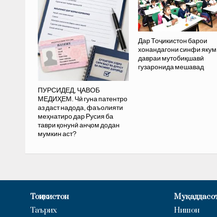
Дар Тоҷикистон барои
хонандагони синфи якум
давраи мутобиқшавӣ
гузаронида мешавад
ПУРСИДЕД, ҶАВОБ
МЕДИҲЕМ. Чӣ гуна патентро
аз даст надода, фаъолияти
меҳнатиро дар Русия ба
таври қонунӣ анҷом додан
мумкин аст?
Тоҷикистон
Муқаддасо
Таърих
Нишон