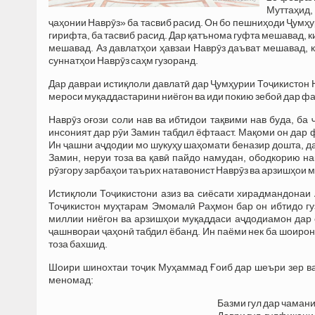
Муттаҳид,
ҷаҳонии Наврӯз» ба тасвиб расид. Он бо пешниҳоди Ҷумҳу
гирифта, ба тасвиб расид. Дар қатънома гуфта мешавад, 
мешавад. Аз давлатҳои ҳавзаи Наврӯз даъват мешавад, к
суннатҳои Наврӯз саҳм гузоранд.
Дар давраи истиқлоли давлатӣ дар Ҷумҳурии Тоҷикистон Н
мероси муқаддастарини ниёгон ва иди покию зебоӣ дар фа
Наврӯз оғози соли нав ва ибтидои тақвими нав буда, 
инсоният дар рӯи Замин табдил ёфтааст. Мақоми он дар
Ин ҷашни аҷдодии мо шукуҳу шаҳомати беназир дошта, да
Замин, неруи тоза ва қавӣ пайдо намудан, ободкорию на
рӯзгору зарбаҳои таърих натавонист Наврӯз ва арзишҳои м
Истиқлоли Тоҷикистони азиз ва сиёсати хирадмандонаи
Тоҷикистон муҳтарам Эмомалӣ Раҳмон бар он ибтидо гуз
миллии ниёгон ва арзишҳои муқаддаси аҷдодиамон дар 
ҷашнвораи ҷаҳонӣ табдил ёбанд. Ин паёми нек ба шоирон
тоза бахшид.
Шоири шинохтаи тоҷик Муҳаммад Ғоиб дар шеъри зер ва
меномад:
Базми гул дар чамани