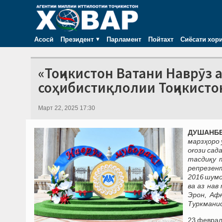
Асосӣ
Президент
Парламент
Пойтахт
Сиёсати хор
«Тоҷикистон Ватани Наврӯз 
соҳибистиқлолии Тоҷикистон
Март 22, 2025 17:30
ДУШАНБЕ,
марзҳоро 
оғози сад
тасдиқу 
репрезент
2016 шумо
ва аз нав
Эрон, Афғ
Туркманис
23 феврал