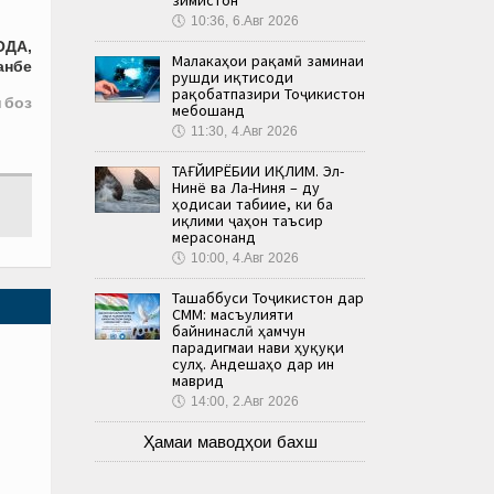
🕔
10:36, 6.Авг 2026
ОДА,
Малакаҳои рақамӣ заминаи
анбе
рушди иқтисоди
рақобатпазири Тоҷикистон
 боз
мебошанд
🕔
11:30, 4.Авг 2026
ТАҒЙИРЁБИИ ИҚЛИМ. Эл-
Нинё ва Ла-Ниня – ду
ҳодисаи табиие, ки ба
иқлими ҷаҳон таъсир
мерасонанд
🕔
10:00, 4.Авг 2026
Ташаббуси Тоҷикистон дар
СММ: масъулияти
байнинаслӣ ҳамчун
парадигмаи нави ҳуқуқи
сулҳ. Андешаҳо дар ин
маврид
🕔
14:00, 2.Авг 2026
Ҳамаи маводҳои бахш