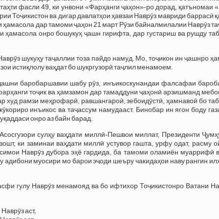
 таҳти фасли 49, ки унвони «Фарҳанги ҷаҳон»-ро дорад, қатъномаи 
рии Тоҷикистон ва дигар давлатҳои ҳавзаи Наврӯз мавриди баррасӣ 
ки ҳамасола дар тамоми ҷаҳон 21 март Рӯзи байналмилалии Наврӯз т
и ҳамасола онро бошукуҳ ҷашн гирифта, дар густариш ва рушду та
аврӯз шукуҳу таҷаллии тоза пайдо намуд. Мо, тоҷикон ин ҷашнро ҳ
зои истиқлолу ваҳдат бо шукргузорӣ таҷлил менамоем.
ба ҷашни баробаршавии шабу рӯз, инъикоскунандаи фалсафаи бароб
 фарҳанги тоҷик ва ҳамзамон дар тамаддуни ҷаҳонӣ арзишманд меб
р худ рамзи меҳрофарӣ, равшангароӣ, зебоидӯстӣ, ҳамнавоӣ бо та
кӯкориро инъикос ва таҷассум намудааст. Бинобар ин ягон боду га
уқаддаси онро аз байн барад.
 Асосгузори сулҳу ваҳдати миллӣ-Пешвои миллат, Президенти Ҷумҳ
ошт, ки заминаи ваҳдати миллӣ устувор гашта, урфу одат, расму 
симои Наврӯз дубора эҳё гардида, ба тамоми оламиён муаррифӣ в
у адибони муосири мо барои эҷоди шеъру чакидаҳои наву рангин и
сфи гулу Наврӯз менамояд ва бо ифтихор Тоҷикистонро Ватани На
 Наврӯз аст,