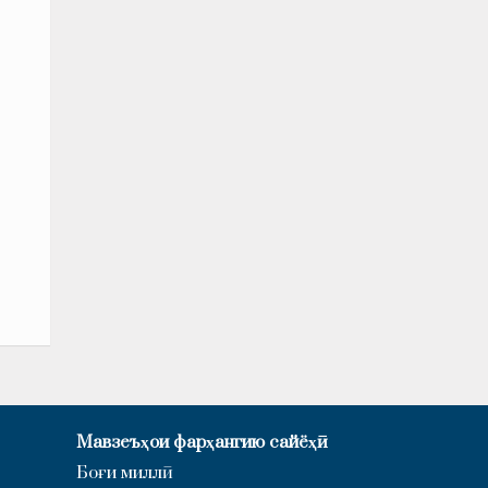
Мавзеъҳои фарҳангию сайёҳӣ
Боғи миллӣ