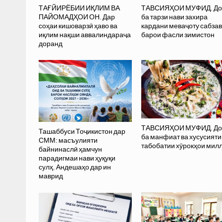
ТАҒЙИРЁБИИ ИҚЛИМ ВА
ТАВСИЯҲОИ МУФИД. До
ПАЙОМАДҲОИ ОН. Дар
ба тарзи нави захира
соҳаи кишоварзӣ ҳаво ва
кардани меваҷоту сабзав
иқлим нақши аввалиндараҷа
барои фасли зимистон
доранд
ТАВСИЯҲОИ МУФИД. До
Ташаббуси Тоҷикистон дар
ба манфиат ва хусусияти
СММ: масъулияти
табобатии хӯрокҳои мил
байнинаслӣ ҳамчун
парадигмаи нави ҳуқуқи
сулҳ. Андешаҳо дар ин
маврид