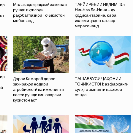
Малакаҳои рақамӣ заминаи
ТАҒЙИРЁБИИ ИҚЛИМ. Эл-
ир
рушди иқтисоди
Нинё ва Ла-Ниня – ду
рақобатпазири Тоҷикистон
ҳодисаи табиие, ки ба
от
мебошанд
иқлими ҷаҳон таъсир
мерасонанд
ир
Дараи Камароб дорои
ТАШАББУСИ ҶАҲОНИИ
захираҳои нодири
ТОҶИКИСТОН: аз фарҳанги
лӣ
агробиологӣ ва имконияти
сулҳ то амнияти наслҳои
васеи рушди кишоварзии
оянда
кӯҳистон аст