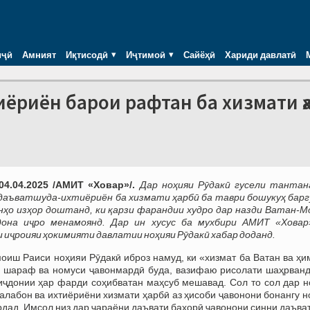
иҷӣ
Амният
Иқтисодӣ
Иҷтимоӣ
Сайёҳӣ
Хариди давлатӣ
иёриён барои рафтан ба хизмати ҳ
04.04.2025 /АМИТ «Ховар»/.
Дар ноҳияи Рӯдакӣ гусели тантан
даъватшуда-ихтиёриён ба хизмати ҳарбӣ ба таври бошукуҳ барг
нҳо изҳор доштанд, ки қарзи фарандии худро дар назди Ватан-М
дона иҷро менамоянд. Дар ин хусус ба мухбири АМИТ «Ховар
иҷроияи ҳокимияти давлатии ноҳияи Рӯдакӣ хабар доданд.
оиш Раиси ноҳияи Рӯдакӣ иброз намуд, ки «хизмат ба Ватан ва ҳи
 шараф ва номуси ҷавонмардӣ буда, вазифаю рисолати шаҳрванд
ҷдонии ҳар фарди соҳибватан маҳсуб мешавад. Сол то сол дар н
алабон ва ихтиёриёни хизмати ҳарбӣ аз ҳисоби ҷавонони бонангу 
рдад. Имсол низ дар ҷараёни даъвати баҳорӣ ҷавонони синни даъва