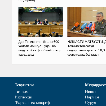
Дар Тоҷикистон беш аз 600
НИШАСТИ МАТБУОТӢ. 
ҳолати машғул шудан ба
Тоҷикистон сатҳи
ҷодугарӣ ва фолбинӣ ошкор
содиршавии ҷиноят 10,3
карда шуд
фоиз коҳиш ёфтааст
Тоҷикистон
Муқаддасо
Таърих
Нишон
Иқтисодӣ
Парчам
Фарҳанг ва маориф
Суруд