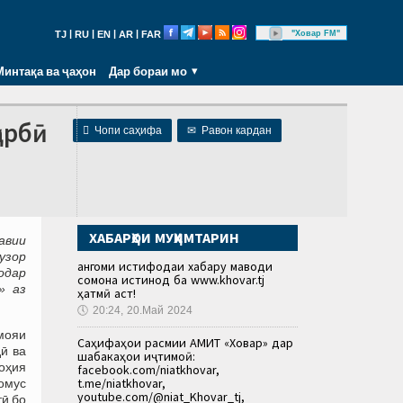
|
|
|
|
"Ховар FM"
TJ
RU
EN
AR
FAR
Минтақа ва ҷаҳон
Дар бораи мо
арбӣ

Чопи саҳифа
✉
Равон кардан
ХАБАРҲОИ МУҲИМТАРИН
авии
узор
Ҳангоми истифодаи хабару маводи
одар
сомона истинод ба www.khovar.tj
» аз
ҳатмӣ аст!
🕔
20:24, 20.Май 2024
мояи
Саҳифаҳои расмии АМИТ «Ховар» дар
ӣ ва
шабакаҳои иҷтимоӣ:
оҳия
facebook.com/niatkhovar,
t.me/niatkhovar,
номус
youtube.com/@niat_Khovar_tj,
тӣ бо