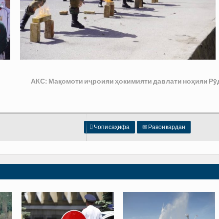
АКС: Мақомоти иҷроияи ҳокимияти давлати ноҳияи Рӯ

Чопи саҳифа
✉
Равон кардан