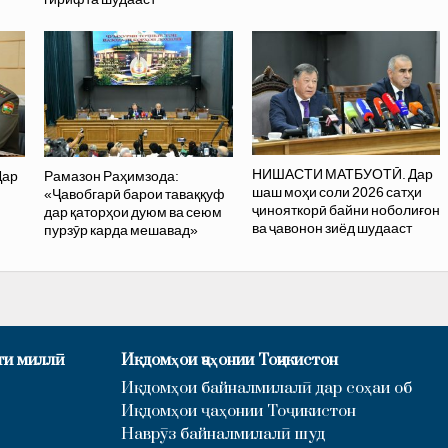
НИШАСТИ МАТБУОТӢ. Дар
Дар
Рамазон Раҳимзода:
шаш моҳи соли 2026 сатҳи
«Ҷавобгарӣ барои таваққуф
ҷинояткорӣ байни ноболиғон
дар қаторҳои дуюм ва сеюм
ва ҷавонон зиёд шудааст
пурзӯр карда мешавад»
ти миллӣ
Иқдомҳои ҷаҳонии Тоҷикистон
Иқдомҳои байналмилалӣ дар соҳаи об
Иқдомҳои ҷаҳонии Тоҷикистон
Наврӯз байналмилалӣ шуд