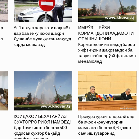
ар
Аз 1 август ҳаракати нақлиёт
ИМРӮЗ — РӮЗИ
дар баъзе кӯчаҳои шаҳри
КОРМАНДОНИ ХАДАМОТИ
ел
Душанбе муваққатан маҳдуд
ОТАШНИШОНӢ.
карда мешавад
Кормандони ин ниҳод барои
ҳифзи ҷони шаҳрвандон ба
таври шабонарӯзӣ фаъолият
менамоянд
ҚОИДАҲОИ БЕХАТАРӢ АЗ
Прокуратураи генералӣ оид
СӮХТОРРО РИОЯ НАМОЕД!
ба иҷрои қонунгузории
Дар Тоҷикистон беш аз 500
мамлакат беш аз 4,6 ҳазор
ҳодисаи сӯхтор ба қайд
санҷиш гузаронид
гирифта шудааст