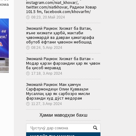
instagram.com/niat_khovar/,
нома
twitter.com/niatkhovar, Радиои Ховар
101.5 fm, facebook.com/khovarfm/
🕔
08:23, 20.Май 2024
Эмомалӣ Раҳмон: Хизмат ба Ватан,
яъне хизмати ҳарбӣ, мактаби
ҷавонмардӣ ва давраи ҳаматарафа
обутоб ёфтани ҷавонон мебошад
🕔
08:24, 5.Апр 2024
Эмомалӣ Раҳмон: Хизмат ба Ватан –
Модар қарзи фарзандии ҳар як ҷавон
ба ҳисоб меравад
🕔
17:18, 3.Апр 2024
Эмомалӣ Раҳмон: Ман ҳамчун
Сарфармондеҳи Олии Қувваҳои
Мусаллаҳ ҳар як сарбозро мисли
фарзанди худ дӯст медорам
🕔
11:27, 3.Апр 2024
Ҳамаи маводҳои бахш