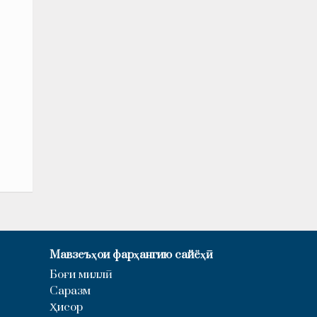
Мавзеъҳои фарҳангию сайёҳӣ
Боғи миллӣ
Саразм
Ҳисор