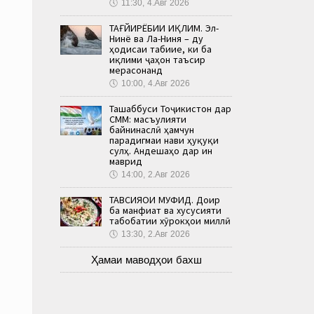
🕔
11:30, 4.Авг 2026
ТАҒЙИРЁБИИ ИҚЛИМ. Эл-
Нинё ва Ла-Ниня – ду
ҳодисаи табиие, ки ба
иқлими ҷаҳон таъсир
мерасонанд
🕔
10:00, 4.Авг 2026
Ташаббуси Тоҷикистон дар
СММ: масъулияти
байнинаслӣ ҳамчун
парадигмаи нави ҳуқуқи
сулҳ. Андешаҳо дар ин
маврид
🕔
14:00, 2.Авг 2026
ТАВСИЯҲОИ МУФИД. Доир
ба манфиат ва хусусияти
табобатии хӯрокҳои миллӣ
🕔
13:30, 2.Авг 2026
Ҳамаи маводҳои бахш