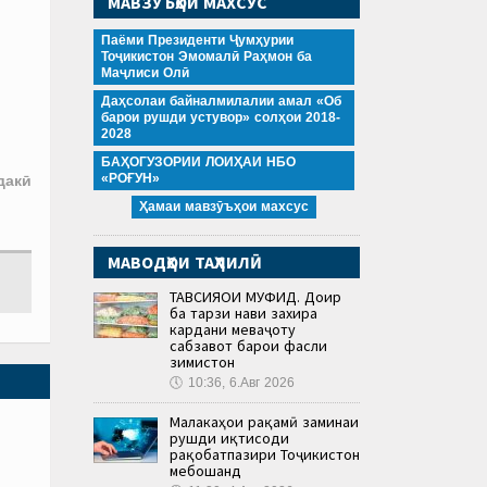
МАВЗӮЪҲОИ МАХСУС
Паёми Президенти Ҷумҳурии
Тоҷикистон Эмомалӣ Раҳмон ба
Маҷлиси Олӣ
Даҳсолаи байналмилалии амал «Об
барои рушди устувор» солҳои 2018-
2028
БАҲОГУЗОРИИ ЛОИҲАИ НБО
«РОҒУН»
дакӣ
Ҳамаи мавзӯъҳои махсус
МАВОДҲОИ ТАҲЛИЛӢ
ТАВСИЯҲОИ МУФИД. Доир
ба тарзи нави захира
кардани меваҷоту
сабзавот барои фасли
зимистон
🕔
10:36, 6.Авг 2026
Малакаҳои рақамӣ заминаи
рушди иқтисоди
рақобатпазири Тоҷикистон
мебошанд