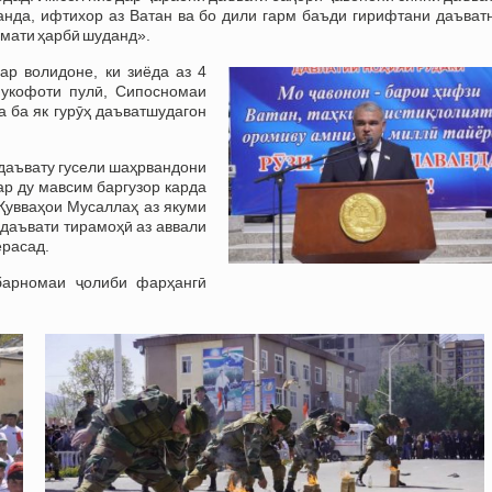
анда, ифтихор аз Ватан ва бо дили гарм баъди гирифтани даъват
змати ҳарбӣ шуданд».
р волидоне, ки зиёда аз 4
укофоти пулӣ, Сипосномаи
 ба як гурӯҳ даъватшудагон
даъвату гусели шаҳрвандони
ар ду мавсим баргузор карда
Қувваҳои Мусаллаҳ аз якуми
 даъвати тирамоҳӣ аз аввали
ерасад.
арномаи ҷолиби фарҳангӣ