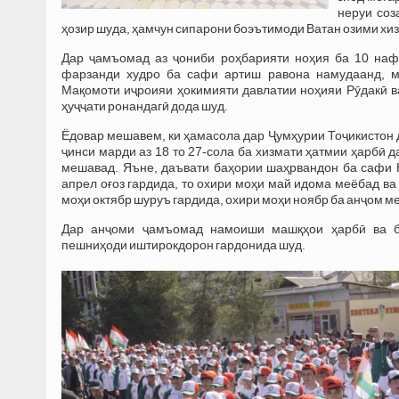
неруи соз
ҳозир шуда, ҳамчун сипарони боэътимоди Ватан озими хи
Дар ҷамъомад аз ҷониби роҳбарияти ноҳия ба 10 нафа
фарзанди худро ба сафи артиш равона намудаанд, м
Мақомоти иҷроияи ҳокимияти давлатии ноҳияи Рӯдакӣ ва
ҳуҷҷати ронандагӣ дода шуд.
Ёдовар мешавем, ки ҳамасола дар Ҷумҳурии Тоҷикистон 
ҷинси марди аз 18 то 27-сола ба хизмати ҳатмии ҳарбӣ д
мешавад. Яъне, даъвати баҳории шаҳрвандон ба сафи 
апрел оғоз гардида, то охири моҳи май идома меёбад ва
моҳи октябр шуруъ гардида, охири моҳи ноябр ба анҷом м
Дар анҷоми ҷамъомад намоиши машқҳои ҳарбӣ ва б
пешниҳоди иштирокдорон гардонида шуд.