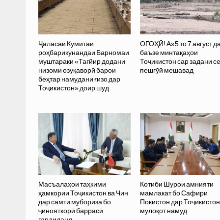
Ҷаласаи Кумитаи
ОГОҲӢ! Аз 5 то 7 август д
роҳбарикунандаи Барномаи
баъзе минтақаҳои
муштараки «Тағйир додани
Тоҷикистон сар задани с
низоми озуқаворӣ барои
пешгӯӣ мешавад
беҳтар намудани ғизо дар
Тоҷикистон» доир шуд
Масъалаҳои таҳкими
Котиби Шурои амнияти
ҳамкории Тоҷикистон ва Чин
мамлакат бо Сафири
дар самти мубориза бо
Покистон дар Тоҷикистон
ҷинояткорӣ баррасӣ
мулоқот намуд
гардиданд