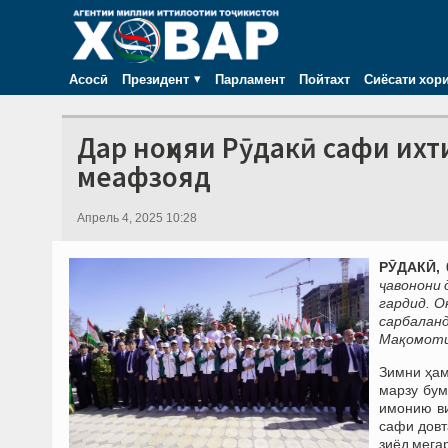
Асосӣ
Президент
Парламент
Пойтахт
Сиёсати хор
Дар ноҳияи Рӯдакӣ сафи ихт
меафзояд
Апрель 4, 2025 10:28
РӮДАКӢ, 
ҷавонони 
гардид. О
сарбалан
Мақомоти 
Зимни ҳам
марзу бум
имонию ви
сафи довт
зиёд мега