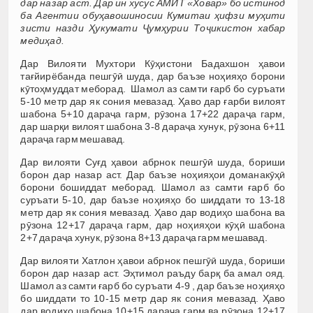
дар назар аст. Дар ин хусус АМИТ «Ховар» бо истинод
ба Агентии обуҳавошиносии Кумитаи ҳифзи муҳити
зисти назди Ҳукумати Ҷумҳурии Тоҷикистон хабар
медиҳад.
Дар Вилояти Мухтори Кӯҳистони Бадахшон ҳавои
тағйирёбанда пешгӯӣ шуда, дар баъзе ноҳияҳо борони
кӯтоҳмуддат меборад. Шамол аз самти ғарб бо суръати
5-10 метр дар як сония мевазад. Ҳаво дар ғарби вилоят
шабона 5+10 дараҷа гарм, рӯзона 17+22 дараҷа гарм,
дар шарқи вилоят шабона 3-8 дараҷа хунук, рӯзона 6+11
дараҷа гарм мешавад.
Дар вилояти Суғд ҳавои абрнок пешгӯӣ шуда, бориши
борон дар назар аст. Дар баъзе ноҳияҳои доманакӯҳӣ
борони бошиддат меборад. Шамол аз самти ғарб бо
суръати 5-10, дар баъзе ноҳияҳо бо шиддати то 13-18
метр дар як сония мевазад. Ҳаво дар водиҳо шабона ва
рӯзона 12+17 дараҷа гарм, дар ноҳияҳои кӯҳӣ шабона
2+7 дараҷа хунук, рӯзона 8+13 дараҷа гарм мешавад.
Дар вилояти Хатлон ҳавои абрнок пешгӯӣ шуда, бориши
борон дар назар аст. Эҳтимол раъду барқ ба амал ояд.
Шамол аз самти ғарб бо суръати 4-9 , дар баъзе ноҳияҳо
бо шиддати то 10-15 метр дар як сония мевазад. Ҳаво
дар водиҳо шабона 10+15 дараҷа гарм ва рӯзона 12+17