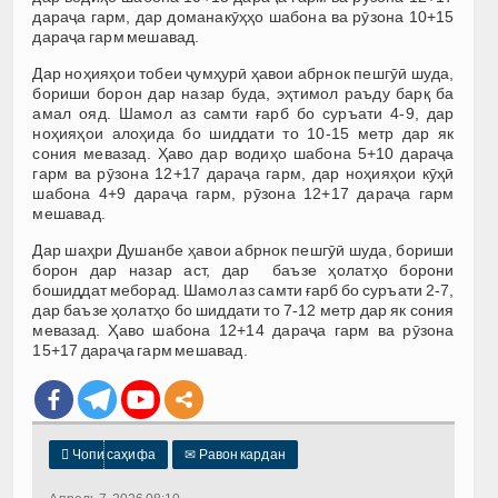
дараҷа гарм, дар доманакӯҳҳо шабона ва рӯзона 10+15
дараҷа гарм мешавад.
Дар ноҳияҳои тобеи ҷумҳурӣ ҳавои абрнок пешгӯӣ шуда,
бориши борон дар назар буда, эҳтимол раъду барқ ба
амал ояд. Шамол аз самти ғарб бо суръати 4-9, дар
ноҳияҳои алоҳида бо шиддати то 10-15 метр дар як
сония мевазад. Ҳаво дар водиҳо шабона 5+10 дараҷа
гарм ва рӯзона 12+17 дараҷа гарм, дар ноҳияҳои кӯҳӣ
шабона 4+9 дараҷа гарм, рӯзона 12+17 дараҷа гарм
мешавад.
Дар шаҳри Душанбе ҳавои абрнок пешгӯӣ шуда, бориши
борон дар назар аст, дар баъзе ҳолатҳо борони
бошиддат меборад. Шамол аз самти ғарб бо суръати 2-7,
дар баъзе ҳолатҳо бо шиддати то 7-12 метр дар як сония
мевазад. Ҳаво шабона 12+14 дараҷа гарм ва рӯзона
15+17 дараҷа гарм мешавад.

Чопи саҳифа
✉
Равон кардан