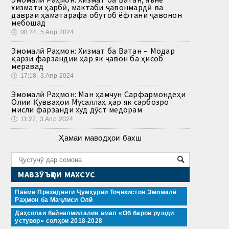
хизмати ҳарбӣ, мактаби ҷавонмардӣ ва
давраи ҳаматарафа обутоб ёфтани ҷавонон
мебошад
🕔
08:24, 5.Апр 2024
Эмомалӣ Раҳмон: Хизмат ба Ватан – Модар
қарзи фарзандии ҳар як ҷавон ба ҳисоб
меравад
🕔
17:18, 3.Апр 2024
Эмомалӣ Раҳмон: Ман ҳамчун Сарфармондеҳи
Олии Қувваҳои Мусаллаҳ ҳар як сарбозро
мисли фарзанди худ дӯст медорам
🕔
11:27, 3.Апр 2024
Ҳамаи маводҳои бахш
МАВЗӮЪҲОИ МАХСУС
Паёми Президенти Ҷумҳурии Тоҷикистон Эмомалӣ
Раҳмон ба Маҷлиси Олӣ
Даҳсолаи байналмилалии амал «Об барои рушди
устувор» солҳои 2018-2028