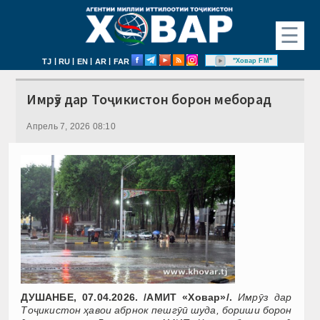
☰
|
|
|
|
"Ховар FM"
TJ
RU
EN
AR
FAR
Имрӯз дар Тоҷикистон борон меборад
Апрель 7, 2026 08:10
ДУШАНБЕ, 07.04.2026. /АМИТ «Ховар»/.
Имрӯз дар
Тоҷикистон ҳавои абрнок пешгӯӣ шуда, бориши борон