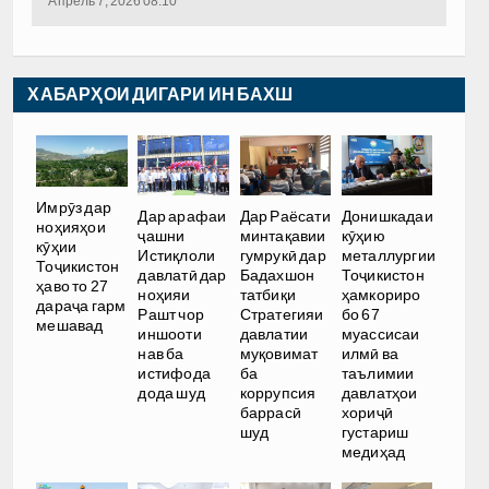
Апрель 7, 2026 08:10
ХАБАРҲОИ ДИГАРИ ИН БАХШ
Имрӯз дар
Дар арафаи
Дар Раёсати
Донишкадаи
ноҳияҳои
ҷашни
минтақавии
кӯҳию
кӯҳии
Истиқлоли
гумрукӣ дар
металлургии
Тоҷикистон
давлатӣ дар
Бадахшон
Тоҷикистон
ҳаво то 27
ноҳияи
татбиқи
ҳамкориро
дараҷа гарм
Рашт чор
Стратегияи
бо 67
мешавад
иншооти
давлатии
муассисаи
нав ба
муқовимат
илмӣ ва
истифода
ба
таълимии
дода шуд
коррупсия
давлатҳои
баррасӣ
хориҷӣ
шуд
густариш
медиҳад