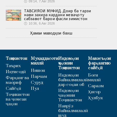
🕔
09:14, 7.Авг 2026
ТАВСИЯҲОИ МУФИД. Доир ба тарзи
нави захира кардани меваҷоту
сабзавот барои фасли зимистон
🕔
10:36, 6.Авг 2026
Ҳамаи маводҳои бахш
Тоҷикистон
Муқаддасоти
Иқдомҳои
Мавзеъҳои
миллӣ
ҷаҳонии
фарҳангию
Таърих
Тоҷикистон
сайёҳӣ
Нишон
Иқтисодӣ
Иқдомҳои
Боғи
Парчам
Фарҳанг ва
байналмилалӣ
миллӣ
маориф
Суруд
дар соҳаи об
Саразм
Сайёҳӣ
Пул
Иқдомҳои
Ҳисор
Тоҷикистон
ҷаҳонии
Ҳулбук
ва ҷомеаи
Тоҷикистон
ҷаҳон
Наврӯз
байналмилалӣ
шуд