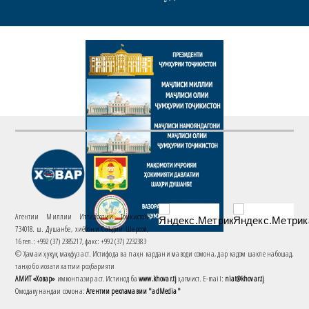
Агентии Миллии Иттилоотии Тоҷикистон
734018. ш. Душанбе, хиёбони Саъдии Шерозӣ,
16 тел.: +992 (37) 2385217, факс: +992 (37) 2232383
© Ҳамаи ҳуқуқ маҳфуз аст. Истифода ва паҳн кардани маводи сомона, дар кадом шакле набошад,
танҳо бо иҷозати хаттии роҳбарияти
АМИТ «Ховар»
имконпазир аст. Истинод ба
www.khovar.tj
ҳатмист. E-mail:
niat@khovar.tj
Омодакунандаи сомона:
Агентии рекламавии "adMedia"