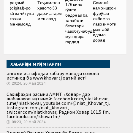
Тоҷикистон
Сомонӣ
рақамӣ
176 кило
ҳаво то 33
намоишҳои
(digital)-ро
гӯшти
дараҷа гарм
фурӯши
кӣ ва чӣ гуна
бедонаи ба
мешавад
либос ва
таҳия
талаботи
лавозимоти
менамояд
бехатарӣ
мактабӣ
ҷавобгӯнабуда
идома
мусодира
дорад
гардид
ХАБАРҲОИ МУҲИМТАРИН
Ҳангоми истифодаи хабару маводи сомона
истинод ба www.khovar.tj ҳатмӣ аст!
🕔
20:24, 20.Май 2024
Саҳифаҳои расмии АМИТ «Ховар» дар
шабакаҳои иҷтимоӣ: facebook.com/niatkhovar,
t.me/niatkhovar, youtube.com/@niat_Khovar_tj,
instagram.com/niat_khovar/,
twitter.com/niatkhovar, Радиои Ховар 101.5 fm,
facebook.com/khovarfm/
🕔
08:23, 20.Май 2024
Эмомалӣ Раҳмон: Хизмат ба Ватан, яъне