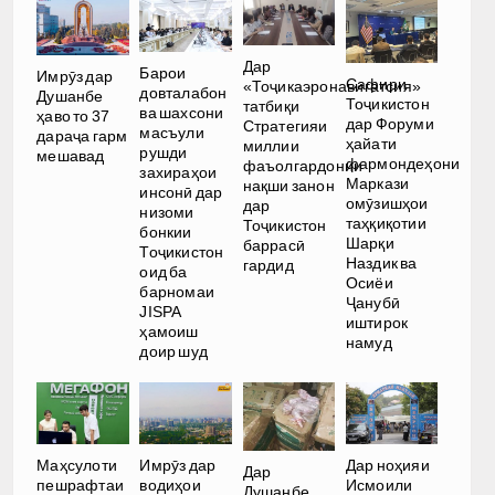
Дар
Барои
Имрӯз дар
Сафири
«Тоҷикаэронавигатсия»
довталабон
Душанбе
Тоҷикистон
татбиқи
ва шахсони
ҳаво то 37
дар Форуми
Стратегияи
масъули
дараҷа гарм
ҳайати
миллии
рушди
мешавад
фармондеҳони
фаъолгардонии
захираҳои
Маркази
нақши занон
инсонӣ дар
омӯзишҳои
дар
низоми
таҳқиқотии
Тоҷикистон
бонкии
Шарқи
баррасӣ
Тоҷикистон
Наздик ва
гардид
оид ба
Осиёи
барномаи
Ҷанубӣ
JISPA
иштирок
ҳамоиш
намуд
доир шуд
Имрӯз дар
Дар ноҳияи
Маҳсулоти
Дар
водиҳои
Исмоили
пешрафтаи
Душанбе