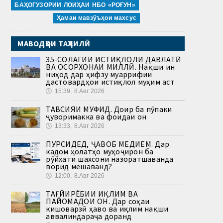
БАҲОГУЗОРИИ ЛОИҲАИ НБО «РОҒУН»
Ҳамаи мавзӯъҳои махсус
МАВОДҲОИ ТАҲЛИЛӢ
35-СОЛАГИИ ИСТИҚЛОЛИ ДАВЛАТӢ
ВА ОСОРХОНАИ МИЛЛӢ. Нақши ин
ниҳод дар ҳифзу муаррифии
дастовардҳои истиқлол муҳим аст
🕔
15:39, 8.Авг 2026
ТАВСИЯИ МУФИД. Доир ба пӯпаки
ҷуворимакка ва фоидаи он
🕔
13:33, 8.Авг 2026
ПУРСИДЕД, ҶАВОБ МЕДИҲЕМ. Дар
кадом ҳолатҳо муҳоҷирон ба
рӯйхати шахсони назоратшаванда
ворид мешаванд?
🕔
12:00, 8.Авг 2026
ТАҒЙИРЁБИИ ИҚЛИМ ВА
ПАЙОМАДҲОИ ОН. Дар соҳаи
кишоварзӣ ҳаво ва иқлим нақши
аввалиндараҷа доранд