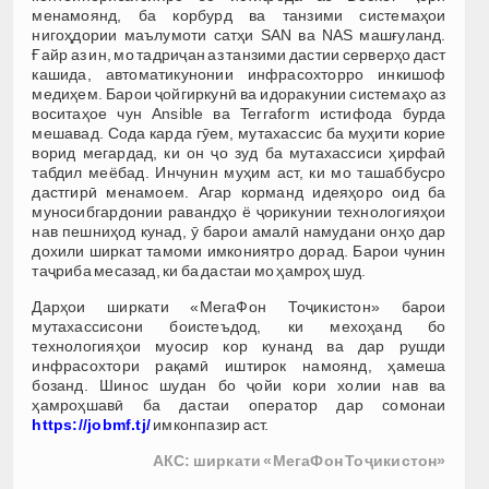
менамоянд, ба корбурд ва танзими системаҳои
нигоҳдории маълумоти сатҳи SAN ва NAS машғуланд.
Ғайр аз ин, мо тадриҷан аз танзими дастии серверҳо даст
кашида, автоматикунонии инфрасохторро инкишоф
медиҳем. Барои ҷойгиркунӣ ва идоракунии системаҳо аз
воситаҳое чун Ansible ва Terraform истифода бурда
мешавад. Сода карда гӯем, мутахассис ба муҳити корие
ворид мегардад, ки он ҷо зуд ба мутахассиси ҳирфаӣ
табдил меёбад. Инчунин муҳим аст, ки мо ташаббусро
дастгирӣ менамоем. Агар корманд идеяҳоро оид ба
муносибгардонии равандҳо ё ҷорикунии технологияҳои
нав пешниҳод кунад, ӯ барои амалӣ намудани онҳо дар
дохили ширкат тамоми имкониятро дорад. Барои чунин
таҷриба месазад, ки ба дастаи мо ҳамроҳ шуд.
Дарҳои ширкати «МегаФон Тоҷикистон» барои
мутахассисони боистеъдод, ки мехоҳанд бо
технологияҳои муосир кор кунанд ва дар рушди
инфрасохтори рақамӣ иштирок намоянд, ҳамеша
бозанд. Шинос шудан бо ҷойи кори холии нав ва
ҳамроҳшавӣ ба дастаи оператор дар сомонаи
https://jobmf.tj/
имконпазир аст.
АКС: ширкати «МегаФон Тоҷикистон»