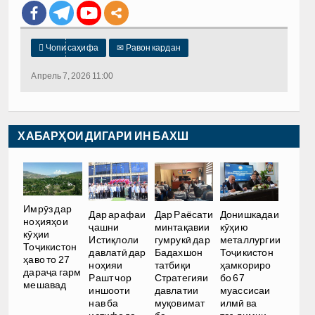

Чопи саҳифа
✉
Равон кардан
Апрель 7, 2026 11:00
ХАБАРҲОИ ДИГАРИ ИН БАХШ
Имрӯз дар
Дар арафаи
Дар Раёсати
Донишкадаи
ноҳияҳои
ҷашни
минтақавии
кӯҳию
кӯҳии
Истиқлоли
гумрукӣ дар
металлургии
Тоҷикистон
давлатӣ дар
Бадахшон
Тоҷикистон
ҳаво то 27
ноҳияи
татбиқи
ҳамкориро
дараҷа гарм
Рашт чор
Стратегияи
бо 67
мешавад
иншооти
давлатии
муассисаи
нав ба
муқовимат
илмӣ ва