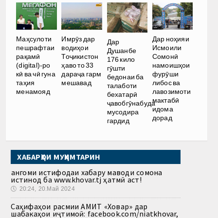
Имрӯз дар
Дар ноҳияи
Маҳсулоти
Дар
водиҳои
Исмоили
пешрафтаи
Душанбе
Тоҷикистон
Сомонӣ
рақамӣ
176 кило
ҳаво то 33
намоишҳои
(digital)-ро
гӯшти
дараҷа гарм
фурӯши
кӣ ва чӣ гуна
бедонаи ба
мешавад
либос ва
таҳия
талаботи
лавозимоти
менамояд
бехатарӣ
мактабӣ
ҷавобгӯнабуда
идома
мусодира
дорад
гардид
ХАБАРҲОИ МУҲИМТАРИН
Ҳангоми истифодаи хабару маводи сомона
истинод ба www.khovar.tj ҳатмӣ аст!
🕔
20:24, 20.Май 2024
Саҳифаҳои расмии АМИТ «Ховар» дар
шабакаҳои иҷтимоӣ: facebook.com/niatkhovar,