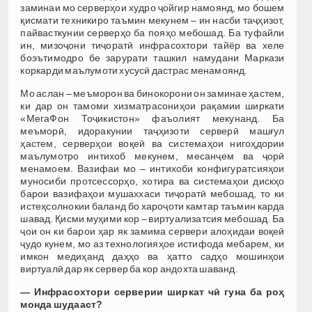
заминаи мо серверҳои худро ҷойгир намоянд, мо бошем
қисмати техникиро таъмин мекунем – ин насби таҷҳизот,
пайвасткунии серверҳо ба пояҳо мебошад. Ба туфайли
ин, мизоҷони тиҷоратӣ инфрасохтори тайёр ва хеле
боэътимодро бе зарурати ташкил намудани Маркази
коркарди маълумоти хусусӣ дастрас менамоянд.
Мо аслан – меъморон ва бинокорони он заминае ҳастем,
ки дар он тамоми хизматрасониҳои рақамии ширкати
«МегаФон Тоҷикистон» фаъолият мекунанд. Ба
меъморӣ, идоракунии таҷҳизоти серверӣ машғул
ҳастем, серверҳои воқеӣ ва системаҳои нигоҳдории
маълумотро интихоб мекунем, месанҷем ва ҷорӣ
менамоем. Вазифаи мо – интихоби конфигуратсияҳои
муносиби протсессорҳо, хотира ва системаҳои дискҳо
барои вазифаҳои мушаххаси тиҷоратӣ мебошад, то ки
истеҳсолнокии баланд бо хароҷоти камтар таъмин карда
шавад. Қисми муҳими кор – виртуализатсия мебошад. Ба
ҷои он ки барои ҳар як замима сервери алоҳидаи воқеӣ
ҷудо кунем, мо аз технологияҳое истифода мебарем, ки
имкон медиҳанд даҳҳо ва ҳатто садҳо мошинҳои
виртуалӣ дар як сервер ба кор андохта шаванд.
— Инфрасохтори серверии ширкат чӣ гуна ба роҳ
монда шудааст?