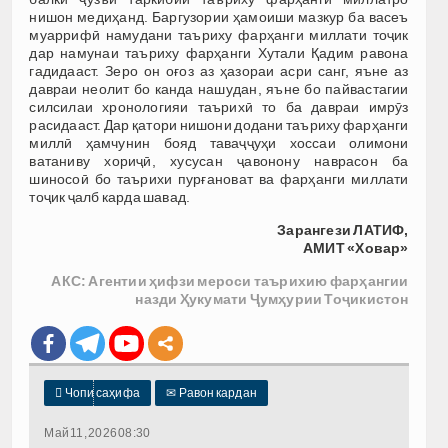
нишон медиҳанд. Баргузории ҳамоиши мазкур ба васеъ
муаррифӣ намудани таъриху фарҳанги миллати тоҷик
дар намунаи таъриху фарҳанги Хутали Қадим равона
гадидааст. Зеро он оғоз аз ҳазораи асри санг, яъне аз
давраи неолит бо канда нашудан, яъне бо пайвастагии
силсилаи хронологияи таърихӣ то ба давраи имрӯз
расидааст. Дар қатори нишони додани таъриху фарҳанги
миллӣ ҳамчунин бояд таваҷҷуҳи хоссаи олимони
ватаниву хориҷӣ, хусусан ҷавонону наврасон ба
шиносоӣ бо таърихи пурғановат ва фарҳанги миллати
тоҷик ҷалб карда шавад.
Зарангези ЛАТИФ,
АМИТ «Ховар»
АКС: Агентии ҳифзи мероси таърихию фарҳангии
назди Ҳукумати Ҷумҳурии Тоҷикистон

Чопи саҳифа
✉
Равон кардан
Май 11, 2026 08:30