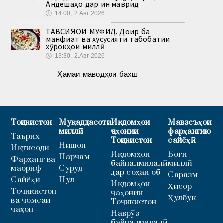
Андешаҳо дар ин маврид
🕔
14:00, 2.Авг 2026
ТАВСИЯҲОИ МУФИД. Доир ба
манфиат ва хусусияти табобатии
хӯрокҳои миллӣ
🕔
13:30, 2.Авг 2026
Ҳамаи маводҳои бахш
Тоҷикистон
Муқаддасоти
Иқдомҳои
Мавзеъҳои
миллӣ
ҷаҳонии
фарҳангию
Таърих
Тоҷикистон
сайёҳӣ
Нишон
Иқтисодӣ
Иқдомҳои
Боғи
Парчам
Фарҳанг ва
байналмилалӣ
миллӣ
маориф
Суруд
дар соҳаи об
Саразм
Сайёҳӣ
Пул
Иқдомҳои
Ҳисор
Тоҷикистон
ҷаҳонии
Ҳулбук
ва ҷомеаи
Тоҷикистон
ҷаҳон
Наврӯз
байналмилалӣ