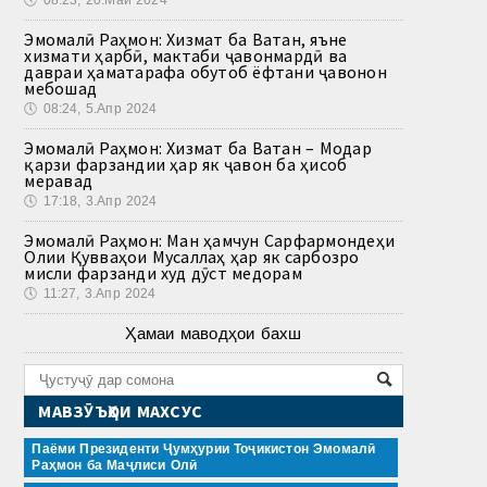
🕔
08:23, 20.Май 2024
Эмомалӣ Раҳмон: Хизмат ба Ватан, яъне
хизмати ҳарбӣ, мактаби ҷавонмардӣ ва
давраи ҳаматарафа обутоб ёфтани ҷавонон
мебошад
🕔
08:24, 5.Апр 2024
Эмомалӣ Раҳмон: Хизмат ба Ватан – Модар
қарзи фарзандии ҳар як ҷавон ба ҳисоб
меравад
🕔
17:18, 3.Апр 2024
Эмомалӣ Раҳмон: Ман ҳамчун Сарфармондеҳи
Олии Қувваҳои Мусаллаҳ ҳар як сарбозро
мисли фарзанди худ дӯст медорам
🕔
11:27, 3.Апр 2024
Ҳамаи маводҳои бахш
МАВЗӮЪҲОИ МАХСУС
Паёми Президенти Ҷумҳурии Тоҷикистон Эмомалӣ
Раҳмон ба Маҷлиси Олӣ