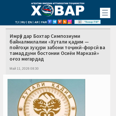
☰
|
|
|
|
"Ховар FM"
TJ
RU
EN
AR
FAR
Имрӯз дар Бохтар Симпозиуми
байналмилалии «Хутали қадим —
пойгоҳи зуҳури забони тоҷикӣ-форсӣ ва
тамаддуни бостонии Осиёи Марказӣ»
оғоз мегардад
Май 11, 2026 08:30