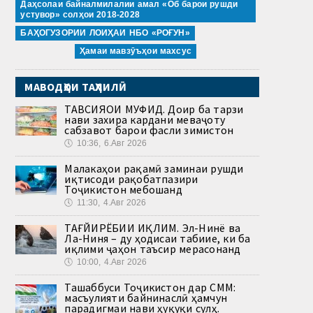
Даҳсолаи байналмилалии амал «Об барои рушди
устувор» солҳои 2018-2028
БАҲОГУЗОРИИ ЛОИҲАИ НБО «РОҒУН»
Ҳамаи мавзӯъҳои махсус
МАВОДҲОИ ТАҲЛИЛӢ
ТАВСИЯҲОИ МУФИД. Доир ба тарзи
нави захира кардани меваҷоту
сабзавот барои фасли зимистон
🕔
10:36, 6.Авг 2026
Малакаҳои рақамӣ заминаи рушди
иқтисоди рақобатпазири
Тоҷикистон мебошанд
🕔
11:30, 4.Авг 2026
ТАҒЙИРЁБИИ ИҚЛИМ. Эл-Нинё ва
Ла-Ниня – ду ҳодисаи табиие, ки ба
иқлими ҷаҳон таъсир мерасонанд
🕔
10:00, 4.Авг 2026
Ташаббуси Тоҷикистон дар СММ:
масъулияти байнинаслӣ ҳамчун
парадигмаи нави ҳуқуқи сулҳ.