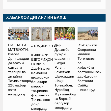
ХАБАРҲОИ ДИГАРИ ИН БАХШ
НИШАСТИ
Дар
Роҳбарияти
«ТОҶИКИСТОН
МАТБУОТӢ.
Душанбе
Осорхонаи
—
Имсол
рӯзҳои
миллии
КИШВАРИ
Донишкадаи
фарҳанги
Тоҷикистон
ЁДГОРИҲОИ
давлатии
шаҳри
бо
НОДИР».
санъати
Роғун,
ҳафриёти
Дар Италия
тасвирӣ ва
ноҳияҳои
бостоншиносӣ
намоиши
дизайни
Шамсиддин
дар ёдгории
шоҳкорҳои
Тоҷикистонро
Шоҳин,
бостонии
беназири
228 нафар
Тоҷикобод,
Сайёд
мероси
хатм
Нуробод,
шинос шуд
таърихию
намуданд
Муъминобод
фарҳангии
ва Варзоб
Тоҷикистон
баргузор
доир
мегарданд
мегардад