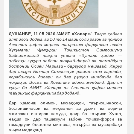
ДУШАНБЕ, 11.05.2026 /АМИТ «Ховар»/.
Тавре қаблан
иттилоъ додем, аз 10 то 14 майи соли равон аз ҷониби
Агентии ҳифзи мероси таърихию фарҳангии назди
Ҳукумати Ҷумҳурии Тоҷикистон Симпозиуми
байналмилалӣ таҳти унвони «Хутали қадим —
пойгоҳи зуҳури забони тоҷикӣ-форсӣ ва тамаддуни
бостонии Осиёи Марказӣ» баргузор мешавад. Имрӯз
дар шаҳри Бохтар Симпозиум расман оғоз гардида,
чорабиниҳои дигари он дар рӯзҳои минбаъда дар
ноҳияҳои Восеъ ва Ховалинг идома меёбанд. Дар ин
хусус ба АМИТ «Ховар» аз Агентии ҳифзи мероси
таърихию фарҳангӣ хабар доданд.
Дар ҳамоиш олимон, муҳаққиқон, таърихшиносон,
бостоншиносон ва меҳмонон аз дохил ва хориҷи
мамлакат иштирок намуда, доир ба таърихи Хутал,
нақши он дар ташаккули забони тоҷикӣ-форсӣ ва
тамаддуни бостонии минтақа, маърӯза ва мусоҳибаҳо
анҷом медиҳанд.