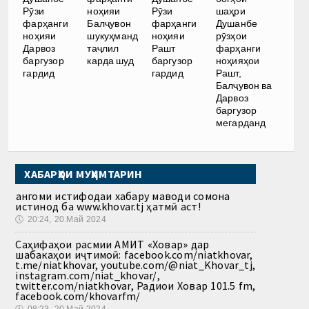
Рӯзи
ноҳияи
Рӯзи
шаҳри
фарҳанги
Балҷувон
фарҳанги
Душанбе
ноҳияи
шукуҳманд
ноҳияи
рӯзҳои
Дарвоз
таҷлил
Рашт
фарҳанги
баргузор
карда шуд
баргузор
ноҳияҳои
гардид
гардид
Рашт,
Балҷувон ва
Дарвоз
баргузор
мегарданд
ХАБАРҲОИ МУҲИМТАРИН
Ҳангоми истифодаи хабару маводи сомона
истинод ба www.khovar.tj ҳатмӣ аст!
🕔
20:24, 20.Май 2024
Саҳифаҳои расмии АМИТ «Ховар» дар
шабакаҳои иҷтимоӣ: facebook.com/niatkhovar,
t.me/niatkhovar, youtube.com/@niat_Khovar_tj,
instagram.com/niat_khovar/,
twitter.com/niatkhovar, Радиои Ховар 101.5 fm,
facebook.com/khovarfm/