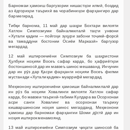
Барномаи ҳамоиш баргузории нишастҳои илмӣ, боздид
аз ёдгориҳои таърихӣ ва чорабиниҳои фарҳангиро дар
бар мегирад.
Тибқи барнома, 11 май дар шаҳри Бохтари вилояти
Хатлон Симпозиуми байналмилалӣ таҳти унвони
«Хутали қадим — пойгоҳи зуҳури забони тоҷикӣ-форсӣ
ва тамаддуни бостонии Осиёи Марказӣ» баргузор
мегардад.
12 май иштирокчиёни Симпозиум ба шаҳристони
Ҳулбуки ноҳияи Восеъ сафар карда, бо ҳафриётҳои
бостоншиносӣ дар ин мавзеъ шинос мешаванд. Инчунин
дар ин рӯз дар Қасри фарҳанги ноҳияи Восеъ филми
мустанади «Хутали қадим» муаррифӣ мегардад.
Меҳмонону иштирокчиёни ҳамоиши байналмилалӣ дар
ин рӯз ба ноҳияи Ховалинги вилояти Хатлон сафар
карда, бо мавзеи таърихӣ-табиии Кулдара ва Осорхонаи
асри санги Ховалинг ва осорхонаи таъриху
кишваршиносии ноҳия шинос мегарданд. Меҳмонони
ҳамоиш дар барномаи фарҳангии Шоми дӯстӣ дар ин
ноҳия иштирок менамоянд.
13 май иштирокчиёни Симпозиум ҷиҳати шиносоӣ ба