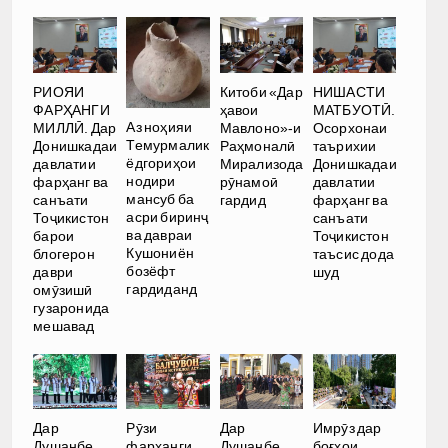
РИОЯИ
Китоби «Дар
НИШАСТИ
ФАРҲАНГИ
ҳавои
МАТБУОТӢ.
Аз ноҳияи
МИЛЛӢ. Дар
Мавлоно»-и
Осорхонаи
Темурмалик
Донишкадаи
Раҳмоналӣ
таърихии
ёдгориҳои
давлатии
Мирализода
Донишкадаи
нодири
фарҳанг ва
рӯнамоӣ
давлатии
мансуб ба
санъати
гардид
фарҳанг ва
асри биринҷ
Тоҷикистон
санъати
ва давраи
барои
Тоҷикистон
Кушониён
блогерон
таъсис дода
бозёфт
даври
шуд
гардиданд
омӯзишӣ
гузаронида
мешавад
Дар
Рӯзи
Дар
Имрӯз дар
Душанбе
фарҳанги
Душанбе
боғҳои