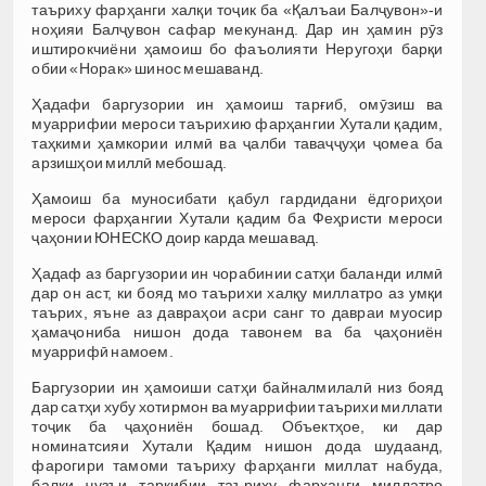
таъриху фарҳанги халқи тоҷик ба «Қалъаи Балҷувон»-и
ноҳияи Балҷувон сафар мекунанд. Дар ин ҳамин рӯз
иштирокчиёни ҳамоиш бо фаъолияти Неругоҳи барқи
обии «Норак» шинос мешаванд.
Ҳадафи баргузории ин ҳамоиш тарғиб, омӯзиш ва
муаррифии мероси таърихию фарҳангии Хутали қадим,
таҳкими ҳамкории илмӣ ва ҷалби таваҷҷуҳи ҷомеа ба
арзишҳои миллӣ мебошад.
Ҳамоиш ба муносибати қабул гардидани ёдгориҳои
мероси фарҳангии Хутали қадим ба Феҳристи мероси
ҷаҳонии ЮНЕСКО доир карда мешавад.
Ҳадаф аз баргузории ин чорабинии сатҳи баланди илмӣ
дар он аст, ки бояд мо таърихи халқу миллатро аз умқи
таърих, яъне аз давраҳои асри санг то давраи муосир
ҳамаҷониба нишон дода тавонем ва ба ҷаҳониён
муаррифӣ намоем.
Баргузории ин ҳамоиши сатҳи байналмилалӣ низ бояд
дар сатҳи хубу хотирмон ва муаррифии таърихи миллати
тоҷик ба ҷаҳониён бошад. Объектҳое, ки дар
номинатсияи Хутали Қадим нишон дода шудаанд,
фарогири тамоми таъриху фарҳанги миллат набуда,
балки ҷузъи таркибии таъриху фарҳанги миллатро