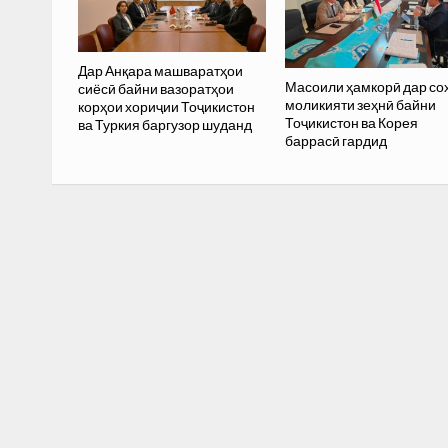
Дар Анқара машваратҳои
Масоили ҳамкорӣ дар со
сиёсӣ байни вазоратҳои
моликияти зеҳнӣ байни
корҳои хориҷии Тоҷикистон
Тоҷикистон ва Корея
ва Туркия баргузор шуданд
баррасӣ гардид