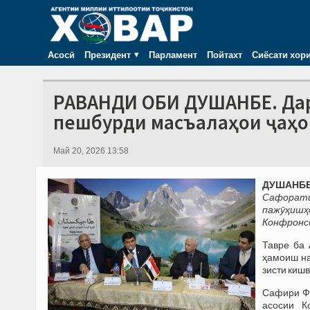
Асосӣ
Президент
Парламент
Пойтахт
Сиёсати хор
РАВАНДИ ОБИ ДУШАНБЕ. Дар
пешбурди масъалаҳои ҷаҳо
Май 20, 2026 13:58
ДУШАНБЕ,
Сафорат
пажӯҳишҳо
Конфронси
Тавре ба
ҳамоиш на
зисти киш
Сафири Фа
асосии К