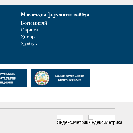
Мавзеъҳои фарҳангию сайёҳӣ
Боғи миллӣ
Саразм
Ҳисор
Ҳулбук