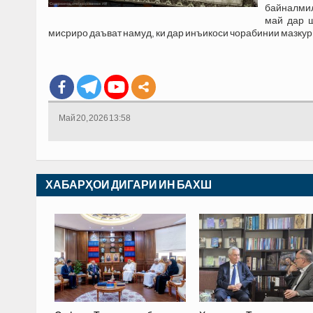
байналмила
май дар 
мисриро даъват намуд, ки дар инъикоси чорабинии мазку
Май 20, 2026 13:58
ХАБАРҲОИ ДИГАРИ ИН БАХШ