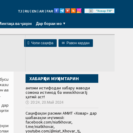
|
|
|
|
"Ховар FM"
TJ
RU
EN
AR
FAR
Минтақа ва ҷаҳон
Дар бораи мо

Чопи саҳифа
✉
Равон кардан
ХАБАРҲОИ МУҲИМТАРИН
буси
кази
Ҳангоми истифодаи хабару маводи
н ва
сомона истинод ба www.khovar.tj
.
ҳатмӣ аст!
🕔
20:24, 20.Май 2024
 дар
ҳити
Саҳифаҳои расмии АМИТ «Ховар» дар
шабакаҳои иҷтимоӣ:
facebook.com/niatkhovar,
фҳои
t.me/niatkhovar,
youtube.com/@niat_Khovar_tj,
олаи