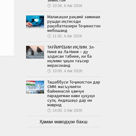
🕔
10:36, 6.Авг 2026
Малакаҳои рақамӣ заминаи
рушди иқтисоди
рақобатпазири Тоҷикистон
мебошанд
🕔
11:30, 4.Авг 2026
ТАҒЙИРЁБИИ ИҚЛИМ. Эл-
Нинё ва Ла-Ниня – ду
ҳодисаи табиие, ки ба
иқлими ҷаҳон таъсир
мерасонанд
🕔
10:00, 4.Авг 2026
Ташаббуси Тоҷикистон дар
СММ: масъулияти
байнинаслӣ ҳамчун
парадигмаи нави ҳуқуқи
сулҳ. Андешаҳо дар ин
маврид
🕔
14:00, 2.Авг 2026
Ҳамаи маводҳои бахш