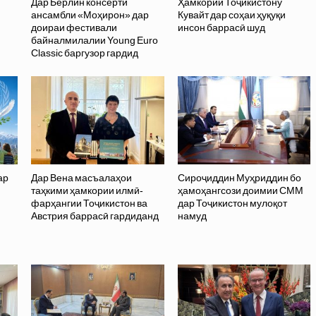
Дар Берлин консерти
Ҳамкории Тоҷикистону
ансамбли «Моҳирон» дар
Кувайт дар соҳаи ҳуқуқи
доираи фестивали
инсон баррасӣ шуд
байналмилалии Young Euro
Classic баргузор гардид
ар
Дар Вена масъалаҳои
Сироҷиддин Муҳриддин бо
таҳкими ҳамкории илмӣ-
ҳамоҳангсози доимии СММ
фарҳангии Тоҷикистон ва
дар Тоҷикистон мулоқот
Австрия баррасӣ гардиданд
намуд