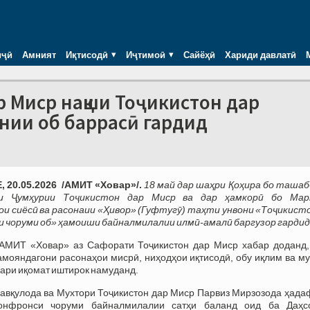
иҷӣ
Амният
Иқтисодӣ
Иҷтимоӣ
Сайёҳӣ
Хариди давлатӣ
 Миср нақши Тоҷикистон дар
нии об баррасӣ гардид
 20.05.2026 /АМИТ «Ховар»/.
18 май дар шаҳри Қоҳира бо ташаб
и Ҷумҳурии Тоҷикистон дар Миср ва дар ҳамкорӣ бо Мар
и сиёсӣ ва расонаии «Ҳивор» (Гуфтугӯ) таҳти унвони «Тоҷикисто
 чоруми об» ҳамоиши байналмилалии илмӣ-амалӣ баргузор гардид
 АМИТ «Ховар» аз Сафорати Тоҷикистон дар Миср хабар доданд,
мояндагони расонаҳои мисрӣ, ниҳодҳои иқтисодӣ, обу иқлим ва му
вари иқомат иштирок намуданд.
вқулода ва Мухтори Тоҷикистон дар Миср Парвиз Мирзозода ҳада
онфронси чоруми байналмилалии сатҳи баланд оид ба Даҳс