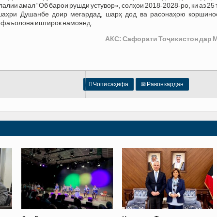
лии амал “Об барои рушди устувор», солҳои 2018-2028-ро, ки аз 25 
шаҳри Душанбе доир мегардад, шарҳ дод ва расонаҳою коршино
р фаъолона иштирок намоянд.
АКС: Сафорати Тоҷикистон дар 

Чопи саҳифа
✉
Равон кардан