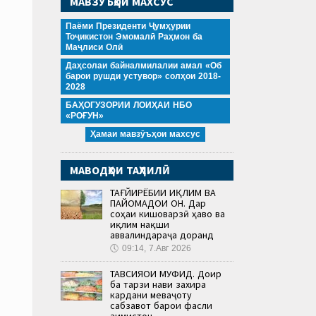
МАВЗӮЪҲОИ МАХСУС
Паёми Президенти Ҷумҳурии
Тоҷикистон Эмомалӣ Раҳмон ба
Маҷлиси Олӣ
Даҳсолаи байналмилалии амал «Об
барои рушди устувор» солҳои 2018-
2028
БАҲОГУЗОРИИ ЛОИҲАИ НБО
«РОҒУН»
Ҳамаи мавзӯъҳои махсус
МАВОДҲОИ ТАҲЛИЛӢ
ТАҒЙИРЁБИИ ИҚЛИМ ВА
ПАЙОМАДҲОИ ОН. Дар
соҳаи кишоварзӣ ҳаво ва
иқлим нақши
аввалиндараҷа доранд
🕔
09:14, 7.Авг 2026
ТАВСИЯҲОИ МУФИД. Доир
ба тарзи нави захира
кардани меваҷоту
сабзавот барои фасли
зимистон