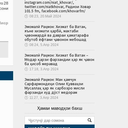
instagram.com/niat_khovar/,
то 28
twitter.com/niatkhovar, Радиои Ховар
сони
101.5 fm, facebook.com/khovarfm/
🕔
08:23, 20.Май 2024
Миср
Эмомалӣ Раҳмон: Хизмат ба Ватан,
яъне хизмати ҳарбӣ, мактаби
ҷавонмардӣ ва давраи ҳаматарафа
обутоб ёфтани ҷавонон мебошад
🕔
08:24, 5.Апр 2024
Эмомалӣ Раҳмон: Хизмат ба Ватан –
Модар қарзи фарзандии ҳар як ҷавон
ба ҳисоб меравад
🕔
17:18, 3.Апр 2024
Эмомалӣ Раҳмон: Ман ҳамчун
Сарфармондеҳи Олии Қувваҳои
Мусаллаҳ ҳар як сарбозро мисли
фарзанди худ дӯст медорам
🕔
11:27, 3.Апр 2024
Ҳамаи маводҳои бахш