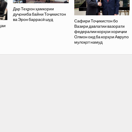
Дар Теҳрон ҳамкории
дуҷониба байни Тоҷикистон
ва Эрон баррасӣ шуд
Сафири Тоҷикистон бо
ҳаи
Вазири давлатии вазорати
федералии корҳои хориҷии
Олмон оид ба корҳои Аврупо
мулоқот намуд