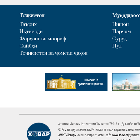
Тоҷикистон
Муқаддасо
Таърих
Нишон
Иқтисодӣ
Парчам
Фарҳанг ва маориф
Суруд
Сайёҳӣ
Пул
Тоҷикистон ва ҷомеаи ҷаҳон
Агентии Миллии Иттилоотии Тоҷикистон 734018. ш. Душанбе, хиёбони 
© Ҳамаи ҳуқуқ маҳфуз аст. Истифода ва паҳн кардани маводи сомо
АМИТ «Ховар»
имконпазир аст. Истинод ба
www.khovar.tj
ҳатмист.