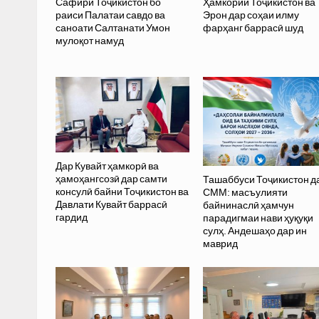
Сафири Тоҷикистон бо
Ҳамкории Тоҷикистон ва
раиси Палатаи савдо ва
Эрон дар соҳаи илму
саноати Салтанати Умон
фарҳанг баррасӣ шуд
мулоқот намуд
Дар Кувайт ҳамкорӣ ва
ҳамоҳангсозӣ дар самти
Ташаббуси Тоҷикистон д
консулӣ байни Тоҷикистон ва
СММ: масъулияти
Давлати Кувайт баррасӣ
байнинаслӣ ҳамчун
гардид
парадигмаи нави ҳуқуқи
сулҳ. Андешаҳо дар ин
маврид