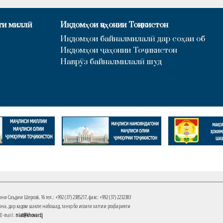
ти миллӣ
Иқдомҳои ҷаҳонии Тоҷикистон
Иқдомҳои байналмилалӣ дар соҳаи об
Иқдомҳои ҷаҳонии Тоҷикистон
Наврӯз байналмилалӣ шуд
Саъдии Шерозӣ, 16 тел.: +992 (37) 2385217, факс: +992 (37) 2232383
на, дар кадом шакле набошад, танҳо бо иҷозати хаттии роҳбарияти
 E-mail:
niat@khovar.tj